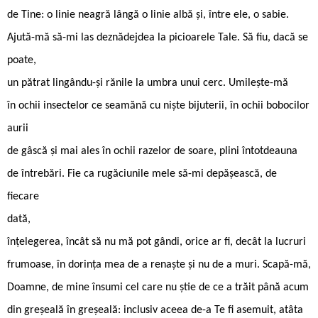
de Tine: o linie neagră lângă o linie albă și, între ele, o sabie.
Ajută-mă să-mi las deznădejdea la picioarele Tale. Să fiu, dacă se
poate,
un pătrat lingându-și rănile la umbra unui cerc. Umilește-mă
în ochii insectelor ce seamănă cu niște bijuterii, în ochii bobocilor
aurii
de gâscă și mai ales în ochii razelor de soare, plini întotdeauna
de întrebări. Fie ca rugăciunile mele să-mi depășească, de
fiecare
dată,
înțelegerea, încât să nu mă pot gândi, orice ar fi, decât la lucruri
frumoase, în dorința mea de a renaște și nu de a muri. Scapă-mă,
Doamne, de mine însumi cel care nu știe de ce a trăit până acum
din greșeală în greșeală: inclusiv aceea de-a Te fi asemuit, atâta