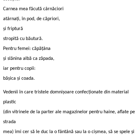
Carnea mea făcută cârnăciori
atârnați, în pod, de căpriori,
și friptură
stropită cu băutură.
Pentru femei: căpățâna
și slănina albă ca zăpada,
iar pentru copii:
bășica și coada.
Vedenii în care tristele domnișoare confecționate din material
plastic
(din vitrinele de la parter ale magazinelor pentru haine, aflate pe
strada
mea) îmi cer să le duc la o fântână sau la o cișmea, să se spele și