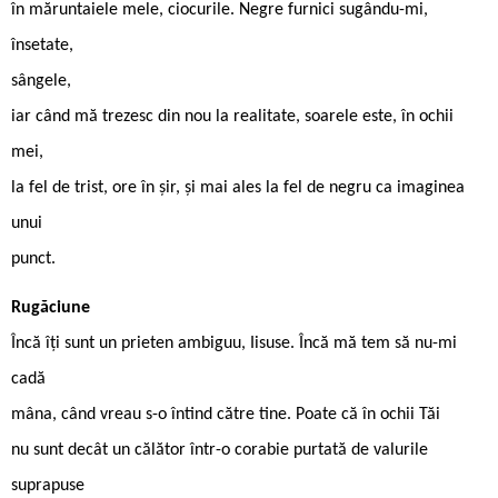
în măruntaiele mele, ciocurile. Negre furnici sugându-mi,
însetate,
sângele,
iar când mă trezesc din nou la realitate, soarele este, în ochii
mei,
la fel de trist, ore în șir, și mai ales la fel de negru ca imaginea
unui
punct.
Rugăciune
Încă îți sunt un prieten ambiguu, Iisuse. Încă mă tem să nu-mi
cadă
mâna, când vreau s-o întind către tine. Poate că în ochii Tăi
nu sunt decât un călător într-o corabie purtată de valurile
suprapuse