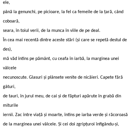
ele,
până la genunchi, pe picioare, la fel ca femeile de la țară, când
coboară,
seara, în toiul verii, de la munca în viile de pe deal.
În cea mai recentă dintre aceste stări (și care se repetă destul de
des),
mă văd întins pe pământ, cu ceafa în iarbă, la marginea unei
vâlcele
necunoscute. Glasuri și plânsete venite de nicăieri. Capete fără
gâturi,
de tauri, în jurul meu, de cai și de făpturi apărute în grabă din
miturile
iernii. Zac între viață și moarte, întins pe iarba verde și răcoroasă
de la marginea unei vâlcele. Și cei doi zgripțuroi înfigându-și,