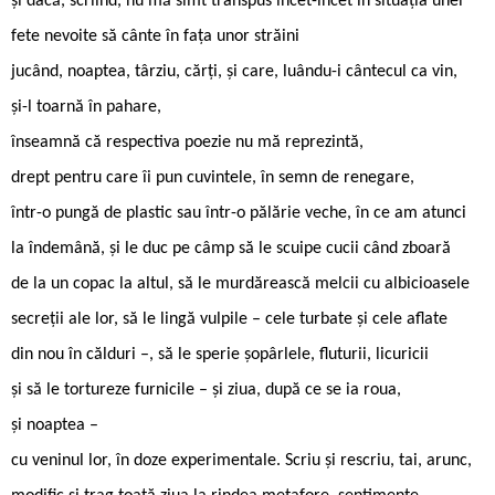
și dacă, scriind, nu mă simt transpus încet-încet în situația unei
fete nevoite să cânte în fața unor străini
jucând, noaptea, târziu, cărți, și care, luându-i cântecul ca vin,
și-l toarnă în pahare,
înseamnă că respectiva poezie nu mă reprezintă,
drept pentru care îi pun cuvintele, în semn de renegare,
într-o pungă de plastic sau într-o pălărie veche, în ce am atunci
la îndemână, și le duc pe câmp să le scuipe cucii când zboară
de la un copac la altul, să le murdărească melcii cu albicioasele
secreții ale lor, să le lingă vulpile – cele turbate și cele aflate
din nou în călduri –, să le sperie șopârlele, fluturii, licuricii
și să le tortureze furnicile – și ziua, după ce se ia roua,
și noaptea –
cu veninul lor, în doze experimentale. Scriu și rescriu, tai, arunc,