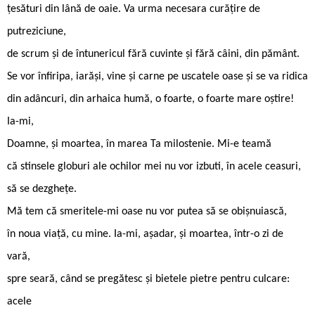
ţesături din lână de oaie. Va urma necesara curățire de
putreziciune,
de scrum şi de întunericul fără cuvinte şi fără câini, din pământ.
Se vor înfiripa, iarăşi, vine şi carne pe uscatele oase şi se va ridica
din adâncuri, din arhaica humă, o foarte, o foarte mare oştire!
Ia-mi,
Doamne, și moartea, în marea Ta milostenie. Mi-e teamă
că stinsele globuri ale ochilor mei nu vor izbuti, în acele ceasuri,
să se dezghețe.
Mă tem că smeritele-mi oase nu vor putea să se obișnuiască,
în noua viață, cu mine. Ia-mi, așadar, și moartea, într-o zi de
vară,
spre seară, când se pregătesc și bietele pietre pentru culcare:
acele