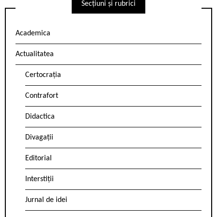
Secțiuni și rubrici
Academica
Actualitatea
Certocrația
Contrafort
Didactica
Divagații
Editorial
Interstiții
Jurnal de idei