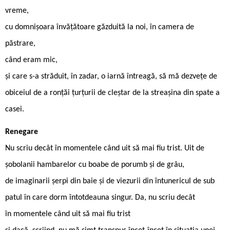
vreme,
cu domnișoara învățătoare găzduită la noi, în camera de
păstrare,
când eram mic,
și care s-a străduit, în zadar, o iarnă întreagă, să mă dezvețe de
obiceiul de a ronțăi țurțurii de cleștar de la streașina din spate a
casei.
Renegare
Nu scriu decât în momentele când uit să mai fiu trist. Uit de
șobolanii hambarelor cu boabe de porumb și de grâu,
de imaginarii șerpi din baie și de viezurii din întunericul de sub
patul în care dorm întotdeauna singur. Da, nu scriu decât
în momentele când uit să mai fiu trist