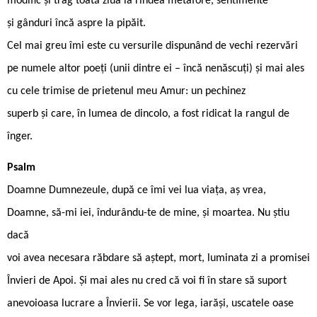
modific și trag toată ziua la rindea metafore, sentimente
și gânduri încă aspre la pipăit.
Cel mai greu îmi este cu versurile dispunând de vechi rezervări
pe numele altor poeți (unii dintre ei – încă nenăscuți) și mai ales
cu cele trimise de prietenul meu Amur: un pechinez
superb și care, în lumea de dincolo, a fost ridicat la rangul de
înger.
Psalm
Doamne Dumnezeule, după ce îmi vei lua viața, aș vrea,
Doamne, să-mi iei, îndurându-te de mine, și moartea. Nu știu
dacă
voi avea necesara răbdare să aștept, mort, luminata zi a promisei
Învieri de Apoi. Și mai ales nu cred că voi fi în stare să suport
anevoioasa lucrare a Învierii. Se vor lega, iarăși, uscatele oase