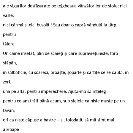
ale vigurilor desfăşurate pe tejgheaua vânzătorilor de stofe: nici
vâsle,
nici cârmă și nici busolă ! Sau doar o capră vândută la târg
pentru
tăiere.
Un câine însetat, plin de scaieți și care supraviețuiește, fără
stăpân,
în sălbăticie, cu șoareci, broaște, șopârle și cârtițe ce se caută, în
zori,
una pe alta, pentru împerechere. Ajută-mă să înțeleg
pentru ce am trăit până acum, sub stelele ca niște muște pe un
tavan,
ori ca niște căpușe albastre – și, totodată, să mă simt mai
aproape