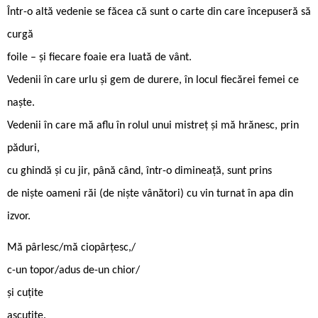
Într-o altă vedenie se făcea că sunt o carte din care începuseră să
curgă
foile – și fiecare foaie era luată de vânt.
Vedenii în care urlu și gem de durere, în locul fiecărei femei ce
naște.
Vedenii în care mă aflu în rolul unui mistreț și mă hrănesc, prin
păduri,
cu ghindă și cu jir, până când, într-o dimineață, sunt prins
de niște oameni răi (de niște vânători) cu vin turnat în apa din
izvor.
Mă pârlesc/mă ciopârțesc,/
c-un topor/adus de-un chior/
și cuțite
ascuțite.