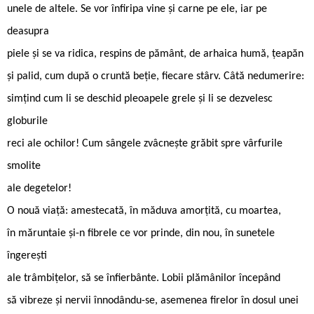
unele de altele. Se vor înfiripa vine şi carne pe ele, iar pe
deasupra
piele și se va ridica, respins de pământ, de arhaica humă, ţeapăn
şi palid, cum după o cruntă beție, fiecare stârv. Câtă nedumerire:
simţind cum li se deschid pleoapele grele şi li se dezvelesc
globurile
reci ale ochilor! Cum sângele zvâcneşte grăbit spre vârfurile
smolite
ale degetelor!
O nouă viaţă: amestecată, în măduva amorţită, cu moartea,
în măruntaie și-n fibrele ce vor prinde, din nou, în sunetele
îngerești
ale trâmbițelor, să se înfierbânte. Lobii plămânilor începând
să vibreze şi nervii înnodându-se, asemenea firelor în dosul unei