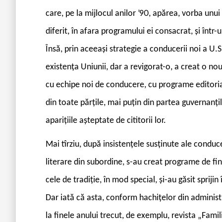
care, pe la mijlocul anilor ’90, apărea, vorba unui 
diferit, în afara programului ei consacrat, și într-
Însă, prin aceeași strategie a conducerii noi a U.
existența Uniunii, dar a revigorat-o, a creat o nou
cu echipe noi de conducere, cu programe editoriale
din toate părțile, mai puțin din partea guvernanțil
aparițiile așteptate de cititorii lor.
Mai tîrziu, după insistențele susținute ale conduc
literare din subordine, s-au creat programe de fina
cele de tradiție, în mod special, și-au găsit spriji
Dar iată că asta, conform hachițelor din administra
la finele anului trecut, de exemplu, revista „Famili