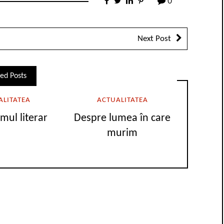
0
Next Post
ed Posts
ALITATEA
ACTUALITATEA
smul literar
Despre lumea în care
murim