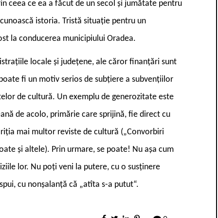
rin ceea ce ea a făcut de un secol și jumătate pentru
 cunoască istoria. Tristă situație pentru un
fost la conducerea municipiului Oradea.
strațiile locale și județene, ale căror finanțări sunt
oate fi un motiv serios de subțiere a subvențiilor
stelor de cultură. Un exemplu de generozitate este
ană de acolo, primărie care sprijină, fie direct cu
pariția mai multor reviste de cultură („Convorbiri
 poate și altele). Prin urmare, se poate! Nu așa cum
iziile lor. Nu poți veni la putere, cu o susținere
spui, cu nonșalanță că „atîta s-a putut“.