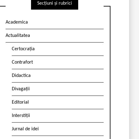
Secțiuni și rubrici
Academica
Actualitatea
Certocrația
Contrafort
Didactica
Divagații
Editorial
Interstiții
Jurnal de idei