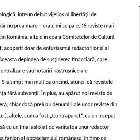
ogică, într-un debut vijelios al libertății de
măr nu prea mare – erau, mi se pare, 16 reviste mari
r din România, altele în cea a Comitetelor de Cultură
t, acoperit doar de entuziasmul redactorilor și al
e. Aceasta depindea de susținerea financiară, care,
centralizare sau hotărîri năstrușnice ale
. S-a simțit mai mult ca oricînd, atunci, că revistele
ința fără subvenții. În plus, au apărut noi reviste de
eră, chiar dacă preluau denumiri ale unor reviste din
tc.), altele, cum a fost „Contrapunct“, cu un început
nsă cu un final asfixiat de vanitatea unui redactor
rea fanion al optzecismului românesc; în timp ce