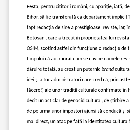
Pesta, pentru cititorii români, cu apariție, iată, d
Bihor, să fie transferată ca departament implicit î
fapt redacția de sine a prestigioasei reviste, iar, în
Botoșani, care a trecut în proprietatea lui revista
OSIM, scoțînd astfel din funcțiune o redacție de t
timpului că au onorat cum se cuvine numele revist
dăruire totală, au creat un puternic
brand
cultura
idei și altor administratori care cred că, prin astfe
tăcere!) ale unor tradiții culturale confirmate în 
decît un act clar de genocid cultural, de știrbire a 
de pe urma unor impostori ajunși să conducă și să 
mai direct, un atac pe față la identitatea cultural