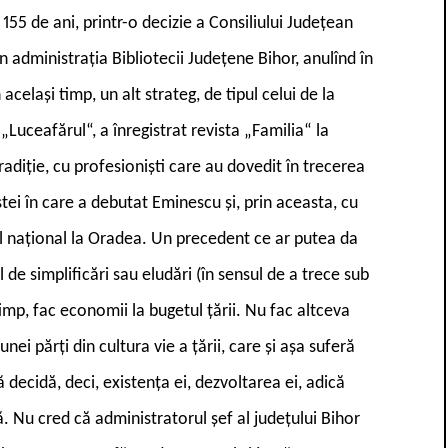
e 155 de ani, printr-o decizie a Consiliului Județean
n administrația Bibliotecii Județene Bihor, anulînd în
 același timp, un alt strateg, de tipul celui de la
 „Luceafărul“, a înregistrat revista „Familia“ la
radiție, cu profesioniști care au dovedit în trecerea
ei în care a debutat Eminescu și, prin aceasta, cu
l național la Oradea. Un precedent ce ar putea da
l de simplificări sau eludări (în sensul de a trece sub
timp, fac economii la bugetul țării. Nu fac altceva
unei părți din cultura vie a țării, care și așa suferă
decidă, deci, existența ei, dezvoltarea ei, adică
ă. Nu cred că administratorul șef al județului Bihor