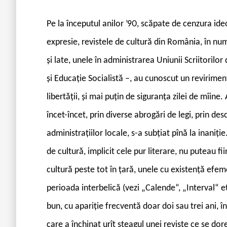
P
e la începutul anilor ’90, scăpate de cenzura ideol
expresie, revistele de cultură din România, în nu
și late, unele în administrarea Uniunii Scriitorilo
și Educație Socialistă –, au cunoscut un revirimen
libertății, și mai puțin de siguranța zilei de mîin
încet-încet, prin diverse abrogări de legi, prin des
administrațiilor locale, s-a subțiat pînă la inaniție
de cultură, implicit cele pur literare, nu puteau fi
cultură peste tot în țară, unele cu existență efem
perioada interbelică (vezi „Calende“, „Interval“ e
bun, cu apariție frecventă doar doi sau trei ani, î
care a închinat urît steagul unei reviste ce se do