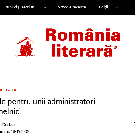
Rubrici și secțiuni
Articole recente
Ediții
ALITATEA
de pentru unii administratori
elnici
u Dorian
ară
nr. 18-19/2021