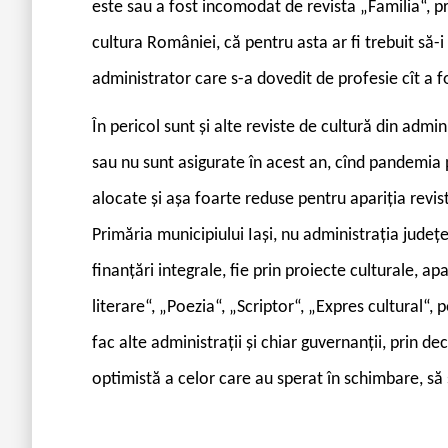
este sau a fost incomodat de revista „Familia“, p
cultura României, că pentru asta ar fi trebuit să-i
administrator care s-a dovedit de profesie cît a 
Î
n pericol sunt și alte reviste de cultură din admini
sau nu sunt asigurate în acest an, cînd pandemia p
alocate și așa foarte reduse pentru apariția revi
Primăria municipiului Iași, nu administrația județe
finanțări integrale, fie prin proiecte culturale, a
literare“, „Poezia“, „Scriptor“, „Expres cultural“,
fac alte administrații și chiar guvernanții, prin dec
optimistă a celor care au sperat în schimbare, să 