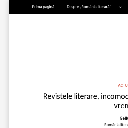
Prima pagină
Despre „România literară”
ACTU
Revistele literare, incomo
vrem
Gell
România liter