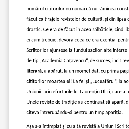
numărul cititorilor nu numai că nu rămînea consta
făcut ca tirajele revistelor de cultură, și din lipsa
drastic. Ce era de făcut în acea sălbăticie, cînd li
ei cum trebuie, devora ceea ce era exențial pentr
Scriitorilor ajunsese la fundul sacilor, alte inter
de tip „Academia Cațavencu“, de succes, încît revi
literar
ă
, a apărut, la un momet dat, cu prima pagi
cititorilor moartea ei! La fel și „Luceafărul“, l
Uniunii, prin eforturile lui Laurențiu Ulici, care a
Unele reviste de tradiție au continuat să apară, din
cîteva întrerupându-și pentru un timp apariția.
Așa s-a întîmplat și cu altă revistă a Uniunii Scrii