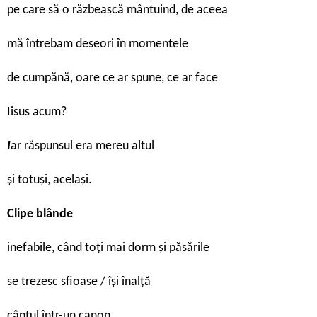
pe care să o răzbească mântuind, de aceea
mă întrebam deseori în momentele
de cumpănă, oare ce ar spune, ce ar face
Iisus acum?
I
ar răspunsul era mereu altul
și totuși, același.
Clipe blânde
inefabile, când toți mai dorm și păsările
se trezesc sfioase / își înalță
cântul într-un canon