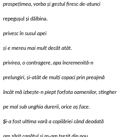
prospețimea, vorba și gestul firesc de-atunci
repegușul și dălbina.
privesc în susul apei
și e mereu mai mult decât atât.
privirea, o contragere, apa încremenită-n
prelungiri, și-atât de mulți copaci prin preajmă
încât mă izbește-n piept forfota oamenilor, stingher
pe mal sub unghia durerii, orice aș face.
Ș
i-a fost ultima vară a copilăriei când deodată
am zărit capătul și m-am trezit din nou