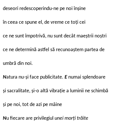
deseori redescoperindu-ne pe noi înșine
în ceea ce spune el, de vreme ce toți cei
ce ne sunt împotrivă, nu sunt decât maeștrii noștri
ce ne determină astfel să recunoaștem partea de
umbră din noi.
N
atura nu-și face publicitate.
E
numai splendoare
și sacralitate, și-o altă vibrație a luminii ne schimbă
și pe noi, tot de azi pe mâine
N
u fiecare are privilegiul
unei morți trăite