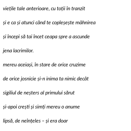
viețile tale anterioare, cu toții în tranzit
și e ca și atunci când te copleșește mâhnirea
și începi să tai încet ceapa spre a ascunde
jena lacrimilor.
mereu aceiași, în stare de orice cruzime
de orice josnicie și-n inima ta nimic decât
sigiliul de neșters al primului sărut
și-apoi crești și simți mereu o anume
lipsă, de neînțeles – și era doar