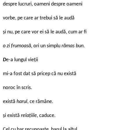
despre lucruri, oameni despre oameni
vorbe, pe care ar trebui să le audă
și nu, pe care vor ei să le audă, cum ar fi
o zi frumoasă,
ori un simplu
rămas bun.
D
e-a lungul vieții
mi-a fost dat să pricep că nu există
noroc în scris.
există
harul
, ce rămâne.
și există
relațiile,
caduce.
Cel cu har recunoaște, harul la altul.