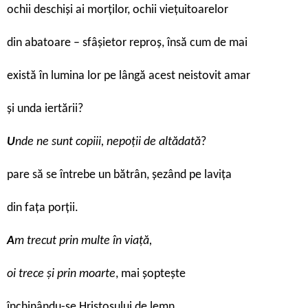
ochii deschiși ai morților, ochii viețuitoarelor
din abatoare – sfâșietor reproș, însă cum de mai
există în lumina lor pe lângă acest neistovit amar
și unda iertării?
U
nde ne sunt copiii, nepoții de altădată
?
pare să se întrebe un bătrân, șezând pe lavița
din fața porții.
A
m trecut prin multe în viață,
oi trece și prin moarte
, mai șoptește
închinându-se Hristosului de lemn,