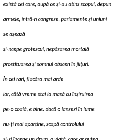
există cei care, după ce și-au atins scopul, depun
armele, intră-n congrese, parlamente și uniuni
se așează
și-ncepe grotescul, nepăsarea mortală
prostituarea și somnul obscen în jilțuri.
Î
n cei rari, flacăra mai arde
iar, câtă vreme stai la masă cu înșiruirea
pe-o coală, e bine. dacă o lansezi în lume
nu-ți mai aparține, scapă controlului
și-și începe un drum, o viață, care ar putea