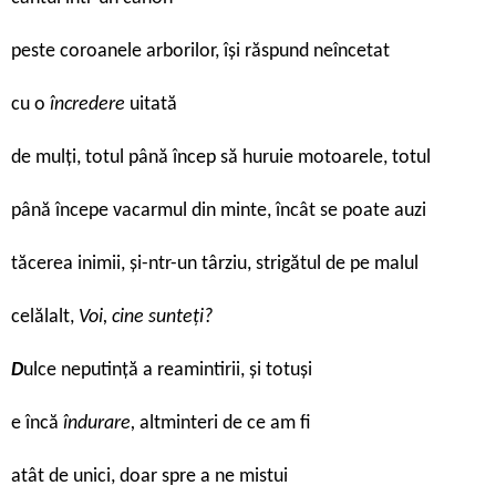
peste coroanele arborilor, își răspund neîncetat
cu o
încredere
uitată
de mulți, totul până încep să huruie motoarele, totul
până începe vacarmul din minte, încât se poate auzi
tăcerea inimii, și-ntr-un târziu, strigătul de pe malul
celălalt,
Voi, cine sunteți?
D
ulce neputință a reamintirii, și totuși
e încă
îndurare,
altminteri de ce am fi
atât de unici, doar spre a ne mistui