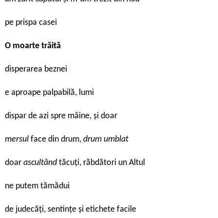
pe prispa casei
O moarte trăită
disperarea beznei
e aproape palpabilă, lumi
dispar de azi spre mâine, și doar
mersul
face din drum,
drum umblat
doar
ascultând
tăcuți, răbdători un Altul
ne putem tămădui
de judecăți, sentințe și etichete facile