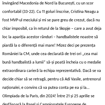
învingând Macedonia de Nord la București, cu un scor
confortabil (33-22). Cu 11 goluri înscrise, Cristina Neagu a
fost MVP-ul meciului și mi se pare greu de crezut, dacă nu
chiar imposibil, ca în returul de la Skopje – care a avut deja
loc la apariția acestor rânduri – handbalistele noastre să
piardă la o diferență mai mare! Mizez deci pe prezența
României la CM, unde cea declarată de trei ori „cea mai
bună handbalistă a lumii“ să-și poată încheia cu o medalie
extraordinara carieră la echipa reprezentativă. Dacă se va
decide chiar să se retragă, pentru că Adi Vasile, antrenorul
naționalei, e convins că va putea conta pe ea și la…
Olimpiada de la Paris, din 2024! Între 21 și 25 aprilie se
desfășoară la Basel și Campionatele Europene de