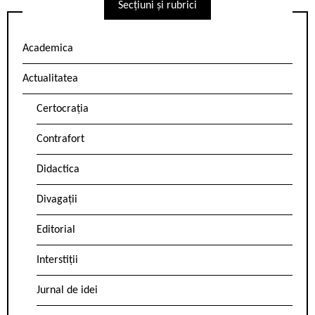
Secțiuni și rubrici
Academica
Actualitatea
Certocrația
Contrafort
Didactica
Divagații
Editorial
Interstiții
Jurnal de idei