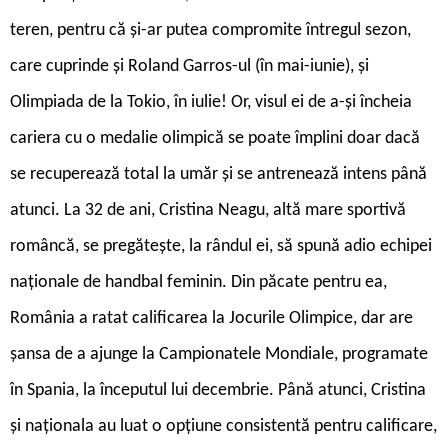
teren, pentru că și-ar putea compromite întregul sezon,
care cuprinde și Roland Garros-ul (în mai-iunie), și
Olimpiada de la Tokio, în iulie! Or, visul ei de a-și încheia
cariera cu o medalie olimpică se poate împlini doar dacă
se recuperează total la umăr și se antrenează intens până
atunci. La 32 de ani, Cristina Neagu, altă mare sportivă
româncă, se pregătește, la rândul ei, să spună adio echipei
naționale de handbal feminin. Din păcate pentru ea,
România a ratat calificarea la Jocurile Olimpice, dar are
șansa de a ajunge la Campionatele Mondiale, programate
în Spania, la începutul lui decembrie. Până atunci, Cristina
și naționala au luat o opțiune consistentă pentru calificare,