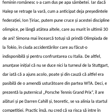
feminin românesc s-a cam dus pe apa sâmbetei. Iar dacă
Halep se retrage la vară, cum a anticipat deja președintele
federației, Ion Țiriac, putem pune cruce și acestei discipline
olimpice, pe lângă atâtea altele, care au murit în ultimii 30
de ani! Simona mai încearcă totuși să prindă Olimpiada de
la Tokio, în ciuda accidentărilor care au făcut-o
indisponibilă și pentru confruntarea cu Italia. De altfel,
anunțase inițial că nu se duce nici la turneul de la Stuttgart,
dar iată că a ajuns acolo, poate și din cauză că altfel era
pasibilă de o amendă usturătoare din partea WTA. Deci, e
prezentă la puternicul „Porsche Tennis Grand Prix“, îl are
alături și pe Darren Cahill și, teoretic, se va alinia la startul
competiției. Practic însă, nu cred că va risca să intre în