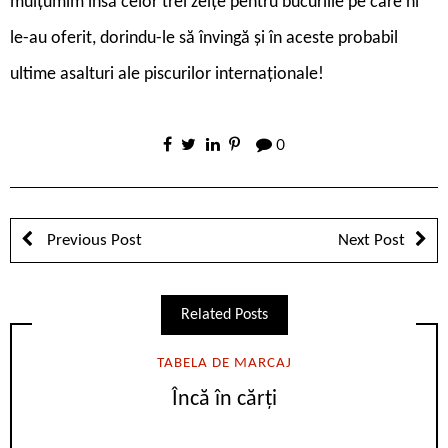
mulțumim însă celor trei zeițe pentru bucuriile pe care ni
le-au oferit, dorindu-le să învingă și în aceste probabil
ultime asalturi ale piscurilor internaționale!
0
Previous Post
Next Post
Related Posts
TABELA DE MARCAJ
Încă în cărți