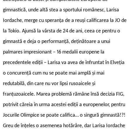
gimnastică, unde altă stea a sportului românesc, Larisa
Iordache, merge cu speranța de a reuși calificarea la JO de
la Tokio. Ajunsă la vârsta de 24 de ani, ceea ce pentru o
gimnastă e deja o performanță, deținătoare a unui
palmares impresionant – 16 medalii europene la
precedentele ediții – Larisa va avea de înfruntat în Elveția
o concurență cum nu se poate mai amplă și mai
redutabilă, din care nu vor lipsi rusoaicele și
franțuzoaicele. Marea problemă rămâne însă decizia FIG,
potrivit căreia în urma acestei ediții a europenelor, pentru
Jocurile Olimpice se poate califica… o singură gimnastă!?!
Greu de înțeles o asemenea hotărâre, dar Larisa Iordache