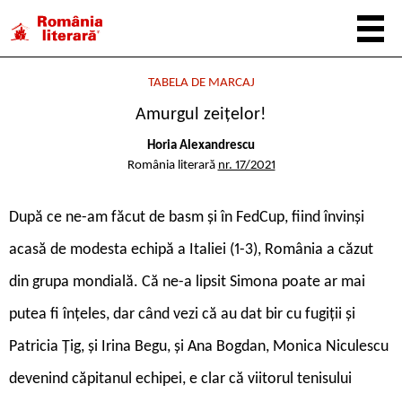
TABELA DE MARCAJ
Amurgul zeițelor!
Horia Alexandrescu
România literară
nr. 17/2021
După ce ne-am făcut de basm și în FedCup, fiind învinși
acasă de modesta echipă a Italiei (1-3), România a căzut
din grupa mondială. Că ne-a lipsit Simona poate ar mai
putea fi înțeles, dar când vezi că au dat bir cu fugiții și
Patricia Țig, și Irina Begu, și Ana Bogdan, Monica Niculescu
devenind căpitanul echipei, e clar că viitorul tenisului