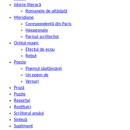
Istorie literară
Romanele de altădată
Meridiane
Corespondență din Paris
Hexagonale
Parisul scriitorilor
Ochiul magic
Efectul de ecou
Rebut
Poezie
Poemul săptămânii
Un poem de
Versuri
Proză
Puzzle
Reportaj
Restituiri
Scriitorul anului
Sinteză
Supliment