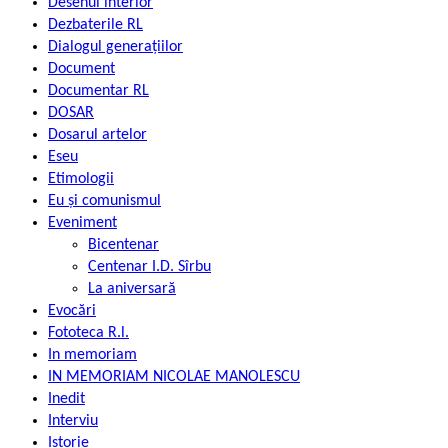
Desenul interior
Dezbaterile RL
Dialogul generațiilor
Document
Documentar RL
DOSAR
Dosarul artelor
Eseu
Etimologii
Eu și comunismul
Eveniment
Bicentenar
Centenar I.D. Sîrbu
La aniversară
Evocări
Fototeca R.l.
In memoriam
IN MEMORIAM NICOLAE MANOLESCU
Inedit
Interviu
Istorie