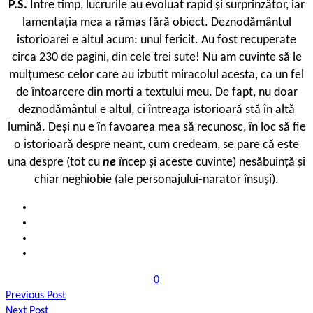
P.S.
Între timp, lucrurile au evoluat rapid și surprinzător, iar
lamentația mea a rămas fără obiect. Deznodământul
istorioarei e altul acum: unul fericit. Au fost recuperate
circa 230 de pagini, din cele trei sute! Nu am cuvinte să le
mulțumesc celor care au izbutit miracolul acesta, ca un fel
de întoarcere din morți a textului meu. De fapt, nu doar
deznodământul e altul, ci întreaga istorioară stă în altă
lumină. Deși nu e în favoarea mea să recunosc, în loc să fie
o istorioară despre neant, cum credeam, se pare că este
una despre (tot cu
ne
încep și aceste cuvinte) nesăbuință și
chiar neghiobie (ale personajului-narator însuși).
0
Previous Post
Next Post