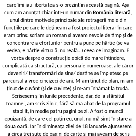
care îmi iau libertatea s-o prezint în această pagină. Așa
cum am anunțat chiar într-un număr din
România literară
,
unul dintre motivele principale ale retragerii mele din
funcțiile pe care le dețineam a fost proiectul literar în care
eram prins: scriam un roman și aveam nevoie de timp și de
concentrare a eforturilor pentru a pune pe hârtie (se va
vedea, e hârtie virtuală, nu reală…) ceea ce imaginam. E
vorba despre o construcție epică de mare întindere,
complicată ca structură, cu personaje numeroase, ale căror
deveniri/ transformări de sine/ destine se împletesc pe
parcursul a vreo cincizeci de ani. M-am ținut de plan, m-am
ținut de cuvânt (și de cuvinte) și m-am înhămat la trudă.
Scrisesem și în lunile precedente, dar, de la sfârșitul
toamnei, am scris zilnic, fără să mă abat de la programul
stabilit, în medie patru pagini pe zi. A fost o muncă
epuizantă, de care cel puțin eu, unul, nu mă simt în stare a
doua oară. Iar în dimineața zilei de 18 ianuarie ajunsesem
la circa trei sute de pagini de carte și mai aveam de scris