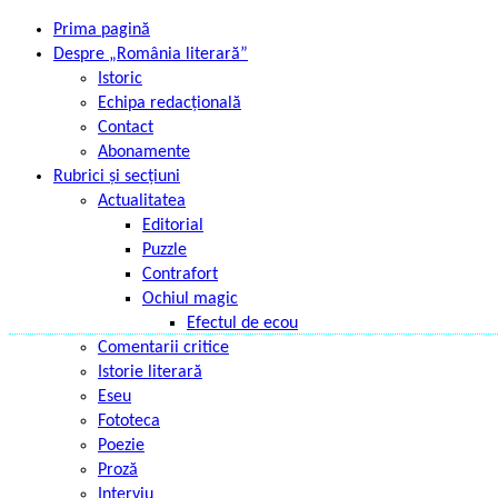
Prima pagină
Despre „România literară”
Istoric
Echipa redacțională
Contact
Abonamente
Rubrici și secțiuni
Actualitatea
Editorial
Puzzle
Contrafort
Ochiul magic
Efectul de ecou
Comentarii critice
Istorie literară
Eseu
Fototeca
Poezie
Proză
Interviu