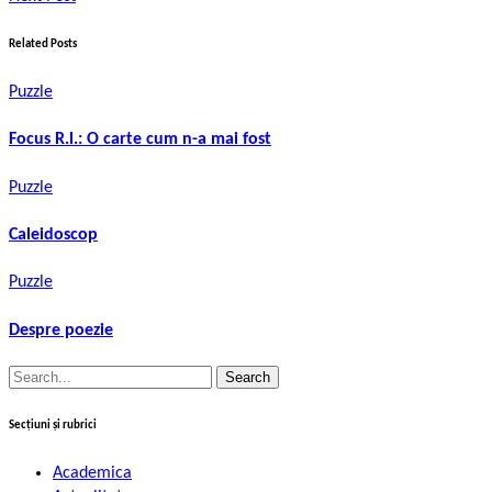
Related Posts
Puzzle
Focus R.l.: O carte cum n-a mai fost
Puzzle
Caleidoscop
Puzzle
Despre poezie
Search
for:
Secțiuni și rubrici
Academica