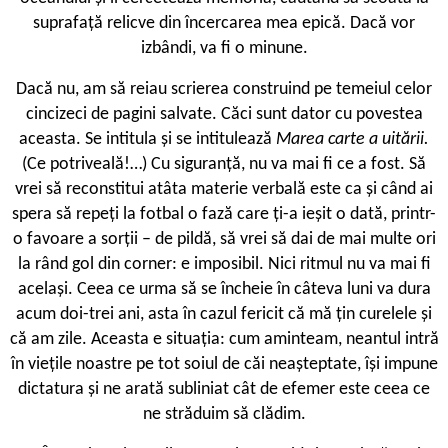
suprafață relicve din încercarea mea epică. Dacă vor
izbândi, va fi o minune.
Dacă nu, am să reiau scrierea construind pe temeiul celor
cincizeci de pagini salvate. Căci sunt dator cu povestea
aceasta. Se intitula și se intitulează
Marea carte a uitării.
(Ce potriveală!…) Cu siguranță, nu va mai fi ce a fost. Să
vrei să reconstitui atâta materie verbală este ca și când ai
spera să repeți la fotbal o fază care ți-a ieșit o dată, printr-
o favoare a sorții – de pildă, să vrei să dai de mai multe ori
la rând gol din corner: e imposibil. Nici ritmul nu va mai fi
același. Ceea ce urma să se încheie în câteva luni va dura
acum doi-trei ani, asta în cazul fericit că mă țin curelele și
că am zile. Aceasta e situația: cum aminteam, neantul intră
în viețile noastre pe tot soiul de căi neașteptate, își impune
dictatura și ne arată subliniat cât de efemer este ceea ce
ne străduim să clădim.