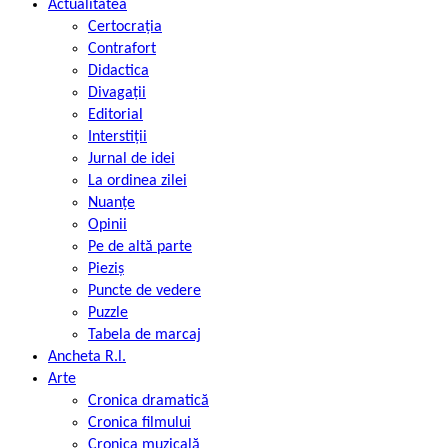
Actualitatea
Certocrația
Contrafort
Didactica
Divagații
Editorial
Interstiții
Jurnal de idei
La ordinea zilei
Nuanțe
Opinii
Pe de altă parte
Pieziș
Puncte de vedere
Puzzle
Tabela de marcaj
Ancheta R.l.
Arte
Cronica dramatică
Cronica filmului
Cronica muzicală