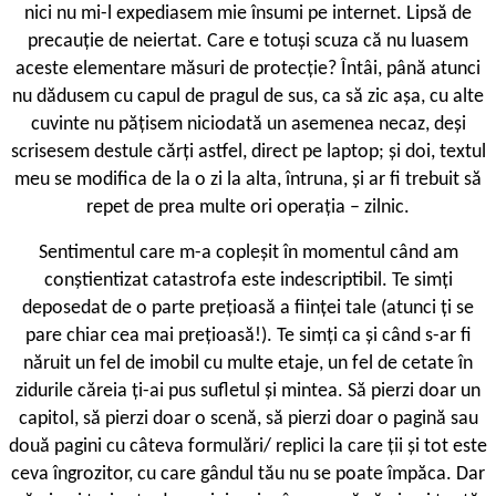
nici nu mi-l expediasem mie însumi pe internet. Lipsă de
precauție de neiertat. Care e totuși scuza că nu luasem
aceste elementare măsuri de protecție? Întâi, până atunci
nu dădusem cu capul de pragul de sus, ca să zic așa, cu alte
cuvinte nu pățisem niciodată un asemenea necaz, deși
scrisesem destule cărți astfel, direct pe laptop; și doi, textul
meu se modifica de la o zi la alta, întruna, și ar fi trebuit să
repet de prea multe ori operația – zilnic.
Sentimentul care m-a copleșit în momentul când am
conștientizat catastrofa este indescriptibil. Te simți
deposedat de o parte prețioasă a ființei tale (atunci ți se
pare chiar cea mai prețioasă!). Te simți ca și când s-ar fi
năruit un fel de imobil cu multe etaje, un fel de cetate în
zidurile căreia ți-ai pus sufletul și mintea. Să pierzi doar un
capitol, să pierzi doar o scenă, să pierzi doar o pagină sau
două pagini cu câteva formulări/ replici la care ții și tot este
ceva îngrozitor, cu care gândul tău nu se poate împăca. Dar