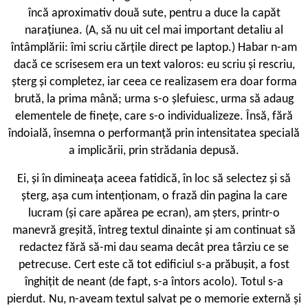
încă aproximativ două sute, pentru a duce la capăt
narațiunea. (A, să nu uit cel mai important detaliu al
întâmplării: îmi scriu cărțile direct pe laptop.) Habar n-am
dacă ce scrisesem era un text valoros: eu scriu și rescriu,
șterg și completez, iar ceea ce realizasem era doar forma
brută, la prima mână; urma s-o șlefuiesc, urma să adaug
elementele de finețe, care s-o individualizeze. Însă, fără
îndoială, însemna o performanță prin intensitatea specială
a implicării, prin strădania depusă.
Ei, și în dimineața aceea fatidică, în loc să selectez și să
șterg, așa cum intenționam, o frază din pagina la care
lucram (și care apărea pe ecran), am șters, printr-o
manevră greșită, întreg textul dinainte și am continuat să
redactez fără să-mi dau seama decât prea târziu ce se
petrecuse. Cert este că tot edificiul s-a prăbușit, a fost
înghițit de neant (de fapt, s-a întors acolo). Totul s-a
pierdut. Nu, n-aveam textul salvat pe o memorie externă și