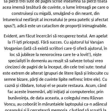
să pierzi trei sute de pagini scrise înseamnă să pierzi toată
acea imensă țesătură de cuvinte, o lume întreagă pe care o
construiseși cu migală, smulgând-o din neant, din
întunericul nesfârșit al increatului (e prea patetic și afectat
spus?), adică este un cataclism de proporții inimaginabile.
Evident, am făcut încercări să recuperez textul. Am apelat
la IT-iști pricepuți. Fără succes. Cu ajutorul lui Varujan
Vosganian (iată că există scriitori care-ți oferă ajutorul, în
loc să jubileze la nenorocirea care te-a lovit!), niște
specialiști în domeniu au reușit să salveze totuși vreo
cincizeci de pagini de la început, din cele trei sute: textul
este extrem de alterat (grupuri de litere lipsă și înlocuite cu
semne bizare, părți de cuvinte lipite nefiresc între ele). Cu
caznă și răbdare, totuși el se poate restaura. Acum, când
fac aceste însemnări, alți inițiați ai computerelor, prin
bunăvoința, de data aceasta, a colegului meu Răzvan
Voncu, au coborât în măruntaiele laptopului ca-n adâncul
oceanului și îi cercetează memoria, căutând să scoată la