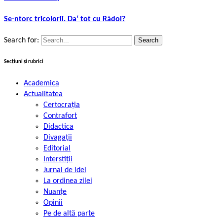
Se-ntorc tricolorii. Da‘ tot cu Rădoi?
Search for:
Secțiuni și rubrici
Academica
Actualitatea
Certocrația
Contrafort
Didactica
Divagații
Editorial
Interstiții
Jurnal de idei
La ordinea zilei
Nuanțe
Opinii
Pe de altă parte