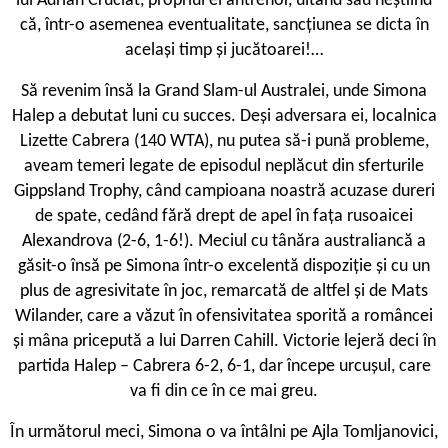
lui Adrian Cruciat, propriul ei antrenor, uitând sau neștiind
că, într-o asemenea eventualitate, sancțiunea se dicta în
același timp și jucătoarei!…
Să revenim însă la Grand Slam-ul Australei, unde Simona
Halep a debutat luni cu succes. Deși adversara ei, localnica
Lizette Cabrera (140 WTA), nu putea să-i pună probleme,
aveam temeri legate de episodul neplăcut din sferturile
Gippsland Trophy, când campioana noastră acuzase dureri
de spate, cedând fără drept de apel în fața rusoaicei
Alexandrova (2-6, 1-6!). Meciul cu tânăra australiancă a
găsit-o însă pe Simona într-o excelentă dispoziție și cu un
plus de agresivitate în joc, remarcată de altfel și de Mats
Wilander, care a văzut în ofensivitatea sporită a româncei
și mâna pricepută a lui Darren Cahill. Victorie lejeră deci în
partida Halep – Cabrera 6-2, 6-1, dar începe urcușul, care
va fi din ce în ce mai greu.
În următorul meci, Simona o va întâlni pe Ajla Tomljanovici,