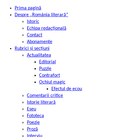
Prima pagină
Despre „România literară”
Istoric
Echipa redacțională
Contact
Abonamente
Rubrici și secțiuni
Actualitatea
Editorial
Puzzle
Contrafort
Ochiul magic
Efectul de ecou
Comentarii critice
Istorie literară
Eseu
Fototeca
Poezie
Proză
Interviu