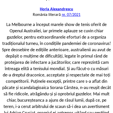
Horia Alexandrescu
România literară
nr. 07/2021
L
a Melbourne a început marele show de tenis oferit de
Openul Australiei, iar primele aplauze se cuvin chiar
gazdelor, pentru extraordinarele eforturi de a organiza
tradiționalul turneu, în condițiile pandemiei de coronavirus!
Spre deosebire de edițiile anterioare, australienii au avut de
depășit o mulțime de dificultăți, legate în primul rând de
protejarea de infectare a jucătorilor, care reprezintă cam
întreaga elită a tenisului mondial. Și au făcut-o cu măsuri
de-a dreptul draconice, acceptate și respectate de mai toți
competitorii. Puținele excepții, printre care s-a aflat din
păcate și scandalagioaica Sorana Cârstea, n-au reușit decât
să fie ridicole, atrăgându-și și oprobriul gazdelor. Mai mult
chiar, bucureșteanca a ajuns de râsul lumii, după ce, pe
teren, i-a cerut arbitrului de scaun să-i dea un avertisment