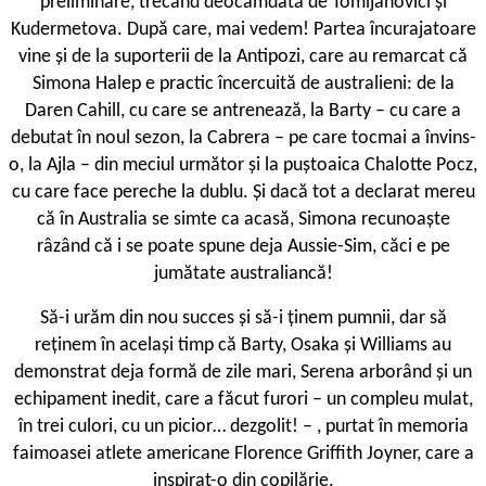
preliminare, trecând deocamdată de Tomljanovici și
Kudermetova. După care, mai vedem! Partea încurajatoare
vine și de la suporterii de la Antipozi, care au remarcat că
Simona Halep e practic încercuită de australieni: de la
Daren Cahill, cu care se antrenează, la Barty – cu care a
debutat în noul sezon, la Cabrera – pe care tocmai a învins-
o, la Ajla – din meciul următor și la puștoaica Chalotte Pocz,
cu care face pereche la dublu. Și dacă tot a declarat mereu
că în Australia se simte ca acasă, Simona recunoaște
râzând că i se poate spune deja Aussie-Sim, căci e pe
jumătate australiancă!
Să-i urăm din nou succes și să-i ținem pumnii, dar să
reținem în același timp că Barty, Osaka și Williams au
demonstrat deja formă de zile mari, Serena arborând și un
echipament inedit, care a făcut furori – un compleu mulat,
în trei culori, cu un picior… dezgolit! – , purtat în memoria
faimoasei atlete americane Florence Griffith Joyner, care a
inspirat-o din copilărie.