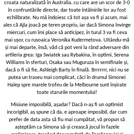
croata naturalizată în Australia, cu care are un scor de 3-0
în confruntările directe, dar toate întâlnirile lor au fost
echilibrate. Nu mă îndoiesc că tot așa va fi și acum, mai
ales că Ajla joacă pe teren propriu, iar dacă Simona învinge
miercuri, cum îmi place să anticipez, în turul 3 va fi ceva
mai ușor, cu rusoaica Veronika Kudermetova. Uitându-mă
și mai departe, însă, văd că pot veni la rând adversare din
artileria grea: Iga Swiatek sau Rybakina, în optimi, Serena
Williams în sferturi, Osaka sau Muguruza în semifinale și,
dacă o fi să fie, Ashleigh Barty în finală. Brrrrrrr, nici nu se
putea un traseu mai complicat, căci în drumul Simonei
Halep spre marele trofeu de la Melbourne sunt înșirate
toate starurile momentului!
Misiune imposibilă, așadar? Dacă n-aș fi un optimist
incorigibil, aș spune că da, e aproape imposibil, dar cum
prefer de data asta să fiu mai cumpătat, vă propun să
așteptăm ca Simona să-și crească jocul în fazele