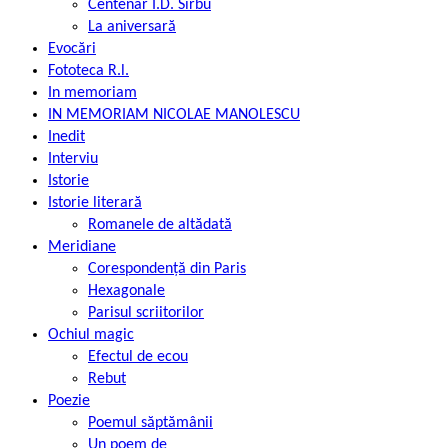
Centenar I.D. Sîrbu
La aniversară
Evocări
Fototeca R.l.
In memoriam
IN MEMORIAM NICOLAE MANOLESCU
Inedit
Interviu
Istorie
Istorie literară
Romanele de altădată
Meridiane
Corespondență din Paris
Hexagonale
Parisul scriitorilor
Ochiul magic
Efectul de ecou
Rebut
Poezie
Poemul săptămânii
Un poem de