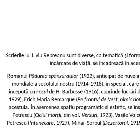
S
crierile lui Liviu Rebreanu sunt diverse, ca tematică și form
încărcate de viață, se încadrează în acee
Romanul
Pădurea spânzuraților
(1922), anticipat de nuvel
mondiale a secolului nostru (1914-1918), în special, care 
începută cu
Focul
de H. Barbusse (1916), cuprinde lucrări 
1929), Erich Maria Remarque (
Pe frontul de Vest, nimic no
acestuia. În asemenea spațiu programatic și estetic, se îns
Petrescu (
Ciclul morții
, din vol.
Versuri
, 1923), Vasile Voic
Petrescu (
Întunecare
, 1927), Mihail Sorbul (
Dezertorul
, 1919