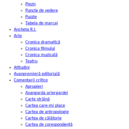
Pieziș
Puncte de vedere
Puzzle
Tabela de marcaj
Ancheta R.l.
Arte
Cronica dramatică
Cronica filmului
Cronica muzicală
Teatru
Atitudini
Avanpremieră editorială
Comentarii critice
Apropieri
Avangarda ariergardei
Carte străină
Cartea care-mi place
Cartea de antropologie
Cartea de călătorie
Cartea de corespondență