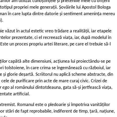
ilor am utilizat cunoștințele și prieteniile mele cu ofițerii
totipul propriei mele generații. Șovăirile lui Apostol Bologa
roman în care lupta dintre datorie și sentiment amenința mereu
4).
ie văzut în actul estetic vreo trădare a realității, iar etapele
entelor prezentate, ci el recreează viața, iar, după modelul în
Este un proces propriu artei literare, pe care el trebuie să-l
ților
capătă alte dimensiuni, acțiunea lui proiectându-se pe
ri tolstoiene, în care crima se îngemănează cu războiul, iar
e și glorie deșartă. Scriitorul nu aplică scheme abstracte, din
cele de purificare prin acte de mare curaj civic. Crizei de
er ego
al românului dintotdeauna, gata să-și jertfească viața,
ntate artificial.
xtremist. Romanul este o pledoarie și împotriva vanităților
or stări de fapt reprobabile, indiferent de timp, țară, națiune,