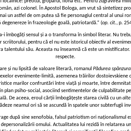
localnice: preotul, groparul, Ilona etc. Pentru zugrăvirea militar
omân, azi colonel. În Apostol Bologa, am vrut să sintetizez pro
Numai un astfel de om putea să fie personagiul central al unui 
ă degenereze în frazeologie goală, patriotardă.“ (
op. cit.
, p. 25
 a-i îmbogăți sensul și a o transforma în simbol literar. Nu trebu
lor scriitorului, pentru că el nu este istoricul obiectiv al evenim
ura talentului său. Aceasta nu înseamnă că este un mistificator. 
respecte.
are și nu lipsită de valoare literară, romanul
Pădurea spânzura
mplexelor evenimente-limită, asemenea trăirilor dostoievskiene o
istice marilor confruntări între viață și moarte, între demnitat
n plan psiho-social, asociind sentimentelor de culpabilitate pe 
rală. De aceea, eroul cărții îmbogățește starea civilă cu un
alt
rădeze neamul ori să se ascundă în spatele unor subterfugii inve
rage după sine xenofobia, falsul patriotism ori naționalismul e
 depersonalizării omului. Actualitatea lui rezidă în relatarea un