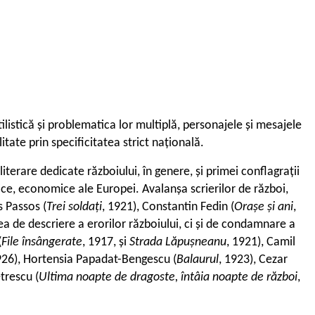
tilistică și problematica lor multiplă, personajele și mesajele
tate prin specificitatea strict națională.
iterare dedicate războiului, în genere, și primei conflagrații
tice, economice ale Europei. Avalanșa scrierilor de război,
s Passos (
Trei soldați
, 1921), Constantin Fedin (
Orașe și ani
,
a de descriere a erorilor războiului, ci și de condamnare a
(
File însângerate
, 1917, și
Strada Lăpușneanu
, 1921), Camil
926), Hortensia Papadat-Bengescu (
Balaurul
, 1923), Cezar
etrescu (
Ultima noapte de dragoste, întâia noapte de război
,