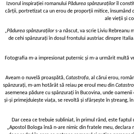
Izvorul inspirației romanului
Pădurea spânzuraților
îl const
cărții, portretizat ca un erou de proporții mitice, însumând d
ale vieții și 
Pădurea spânzuraților
s-a născut, va scrie Liviu Rebreanu m
„
de cehi spânzurați în dosul frontului austriac dinspre Ital
Fotografia m-a impresionat puternic și m-a urmărit multă vrem
Aveam o nuvelă proaspătă,
Catastrofa
, al cărui erou, româ
spânzurați, m-am hotărât să reiau pe eroul meu din
Catastr
asemenea pădure cu spânzurați în Bucovina, unde oamenii exe
și-și primejduiește viața, se revoltă și sfârșește în ștreang,
Dar ceea ce trebuie subliniat, în primul rând, este faptul
„Apostol Bologa însă n-are nimic din fratele meu, declara m