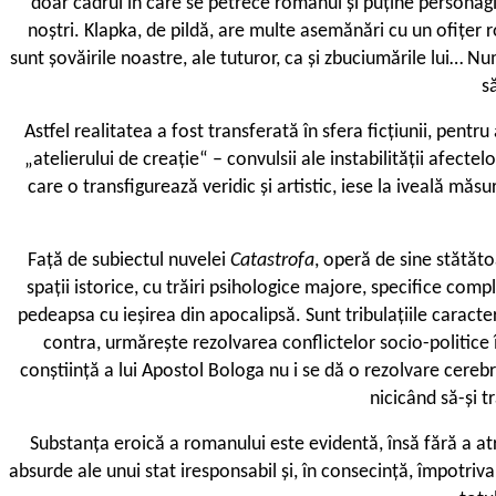
doar cadrul în care se petrece romanul și puține personagii 
noștri. Klapka, de pildă, are multe asemănări cu un ofițer r
sunt șovăirile noastre, ale tuturor, ca și zbuciumările lui… 
s
Astfel realitatea a fost transferată în sfera ficțiunii, pentru
„atelierului de creație“ – convulsii ale instabilității afecte
care o transfigurează veridic și artistic, iese la iveală măs
Față de subiectul nuvelei
Catastrofa
, operă de sine stătăto
spații istorice, cu trăiri psihologice majore, specifice co
pedeapsa cu ieșirea din apocalipsă. Sunt tribulațiile caracter
contra, urmărește rezolvarea conflictelor socio-politice î
conștiință a lui Apostol Bologa nu i se dă o rezolvare cereb
nicicând să-și t
Substanța eroică a romanului este evidentă, însă fără a at
absurde ale unui stat iresponsabil și, în consecință, împotriva