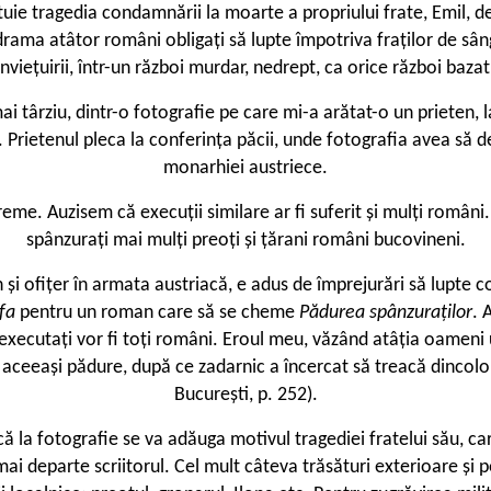
ituie tragedia condamnării la moarte a propriului frate, Emil, d
rama atâtor români obligați să lupte împotriva fraților de sânge
conviețuirii, într-un război murdar, nedrept, ca orice război baza
ai târziu, dintr-o fotografie pe care mi-a arătat-o un prieten, 
ia. Prietenul pleca la conferința păcii, unde fotografia avea să
monarhiei austriece.
e. Auzisem că execuții similare ar fi suferit și mulți români. M
spânzurați mai mulți preoți și țărani români bucovineni.
n și ofițer în armata austriacă, e adus de împrejurări să lupte 
ofa
pentru un roman care să se cheme
Pădurea spânzuraților
. 
cutați vor fi toți români. Eroul meu, văzând atâția oameni uci
 în aceeași pădure, după ce zadarnic a încercat să treacă dincol
București, p. 252).
 că la fotografie se va adăuga motivul tragediei fratelui său, 
ai departe scriitorul. Cel mult câteva trăsături exterioare și 