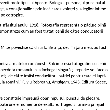
evenit prototipul lui Apostol Bologa – personajul principal al
, a conaționalilor, prin încălcarea voinței și a legilor intime
t pe cotropire.
la sfârșitul anului 1918. Fotografia reprezenta o pădure plină
 demonstreze cum au fost tratați cehii de către conducătorii
i se povestise că chiar la Bistrița, deci în țara mea, au fost
contra armatelor românești. Sub impresia fotografiei cu cehii
Anecdota romanului s-a închegat singură și repede: voi face o
și de către însăși conducătorii patriei pentru care el luptă
o, la români.“ (Liviu Rebreanu,
Amalgam,
1943, Editura Socec,
care constituie împreună doar impulsul, punctul de plecare.
poate unele momente de exaltare. Tragedia lui mi-a prilejuit