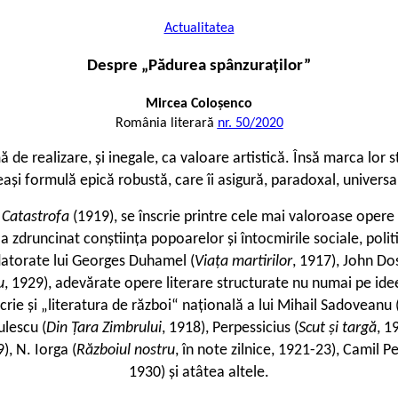
Actualitatea
Despre „Pădurea spânzuraţilor”
Mircea Coloşenco
România literară
nr. 50/2020
ă de realizare, și inegale, ca valoare artistică. Însă marca lor s
ași formulă epică robustă, care îi asigură, paradoxal, universali
a
Catastrofa
(1919), se înscrie printre cele mai valoroase opere l
a zdruncinat conștiința popoarelor și întocmirile sociale, poli
datorate lui Georges Duhamel (
Viața martirilor
, 1917), John Do
u
, 1929), adevărate opere literare structurate nu numai pe idee
crie și „literatura de război“ națională a lui Mihail Sadoveanu 
ulescu (
Din Țara Zimbrului
, 1918), Perpessicius (
Scut și targă
, 1
), N. Iorga (
Războiul nostru
, în note zilnice, 1921-23), Camil P
1930) și atâtea altele.