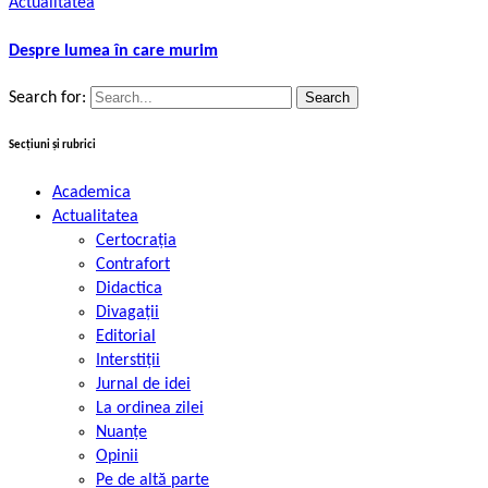
Actualitatea
Despre lumea în care murim
Search for:
Secțiuni și rubrici
Academica
Actualitatea
Certocrația
Contrafort
Didactica
Divagații
Editorial
Interstiții
Jurnal de idei
La ordinea zilei
Nuanțe
Opinii
Pe de altă parte