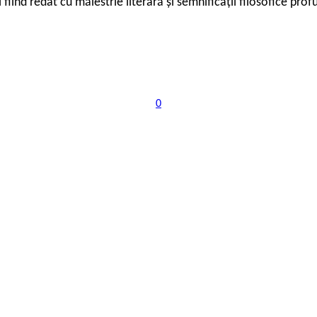
l fiind redat cu măiestrie literară și semnificații filosofice prof
0