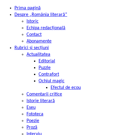
Prima pagină
Despre „România literară”
Istoric
Echipa redacțională
Contact
Abonamente
Rubrici și secțiuni
Actualitatea
Editorial
Puzzle
Contrafort
Ochiul magic
Efectul de ecou
Comentarii critice
Istorie literară
Eseu
Fototeca
Poezie
Proză
Interviu