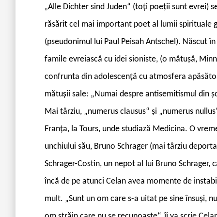
A
lle Dichter sind Juden“ (toți poeții sunt evrei)
„
răsărit cel mai important poet al lumii spiritua
(pseudonimul lui Paul Peisah Antschel). Născut în 
famile evreiască cu idei sioniste, (o mătușă, Minn
confrunta din adolescență cu atmosfera apăsătoare
mătușii sale: „Numai despre antisemitismul din șc
Mai târziu, „numerus clausus“ și „numerus nullus“ d
Franța, la Tours, unde studiază Medicina. O vreme, 
unchiului său, Bruno Schrager (mai târziu deportat 
Schrager-Costin, un nepot al lui Bruno Schrager, c
încă de pe atunci Celan avea momente de instabilita
mult. „Sunt un om care s-a uitat pe sine însuși, n
om străin care nu se recunoaște“, îi va scrie Cela