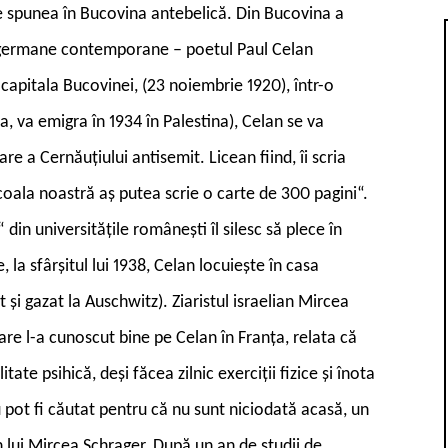
 se spunea în Bucovina antebelică. Din Bucovina a
le germane contemporane – poetul Paul Celan
capitala Bucovinei, (23 noiembrie 1920), într-o
a, va emigra în 1934 în Palestina), Celan se va
 a Cernăuțiului antisemit. Licean fiind, îi scria
oala noastră aș putea scrie o carte de 300 pagini“.
in universitățile românești îl silesc să plece în
la sfârșitul lui 1938, Celan locuiește în casa
și gazat la Auschwitz). Ziaristul israelian Mircea
are l-a cunoscut bine pe Celan în Franța, relata că
te psihică, deși făcea zilnic exerciții fizice și înota
u pot fi căutat pentru că nu sunt niciodată acasă, un
n lui Mircea Schrager. După un an de studii de