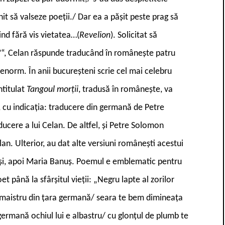
nit să valseze poeții./ Dar ea a pășit peste prag să
ind fără vis vietatea…(
Revelion
). Solicitat să
ka?“, Celan răspunde traducând în românește patru
 enorm. În anii bucureșteni scrie cel mai celebru
ntitulat
Tangoul morții
, tradusă în românește, va
, cu indicația: traducere din germană de Petre
ucere a lui Celan. De altfel, și Petre Solomon
n. Ulterior, au dat alte versiuni românești acestui
i, apoi Maria Banuș. Poemul e emblematic pentru
t până la sfârșitul vieții: „Negru lapte al zorilor
maistru din țara germană/ seara te bem dimineața
ermană ochiul lui e albastru/ cu glonțul de plumb te