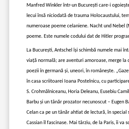
Manfred Winkler într-un București care-i ogoiește 
lecui însă niciodată de trauma Holocaustului, tem
numeroase poeme celaniene. Nacht und Nebel (Noa
poeme. Este numele codului dat de Hitler program
L
a București, Antschel își schimbă numele mai întâ
viață normală; are aventuri amoroase, merge la c
poezii în germană și, uneori, în românește. „Gazet
în casa scriitoarei Ioana Postelnicu, cu participar
S. Crohmălniceanu, Horia Deleanu, Eusebiu Camil
Barbu și un tânăr prozator necunoscut – Eugen Barb
Celan ca pe un tânăr ahtiat de lectură, în special 
Cassian îl fascinase. Mai târziu, de la Paris, îi va