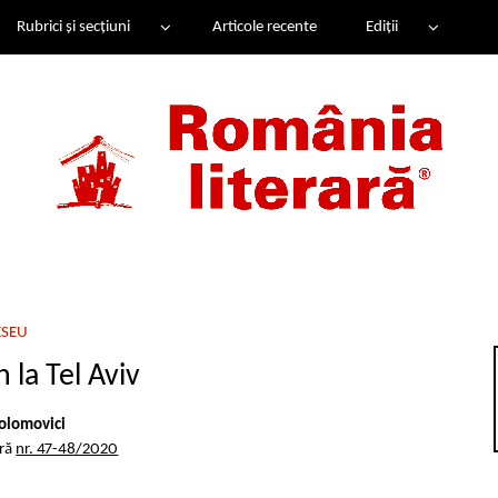
Rubrici și secțiuni
Articole recente
Ediții
ESEU
 la Tel Aviv
olomovici
ară
nr. 47-48/2020