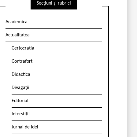
Secțiuni și rubrici
Academica
Actualitatea
Certocrația
Contrafort
Didactica
Divagații
Editorial
Interstiții
Jurnal de idei