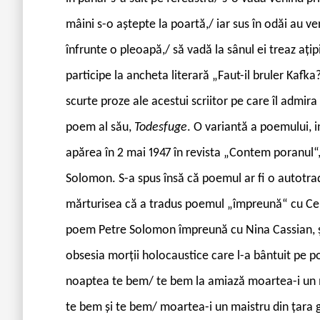
mâini s-o aștepte la poartă,/ iar sus în odăi au ve
înfrunte o pleoapă,/ să vadă la sânul ei treaz ațip
participe la ancheta literară „Faut-il bruler Kaf
scurte proze ale acestui scriitor pe care îl admira
poem al său,
Todesfuge
. O variantă a poemului, i
apărea în 2 mai 1947 în revista „Contem poranul“
Solomon. S-a spus însă că poemul ar fi o autotrad
mărturisea că a tradus poemul „împreună“ cu Cela
poem Petre Solomon împreună cu Nina Cassian, ș
obsesia morții holocaustice care l-a bântuit pe poe
noaptea te bem/ te bem la amiază moartea-i un 
te bem și te bem/ moartea-i un maistru din țara g