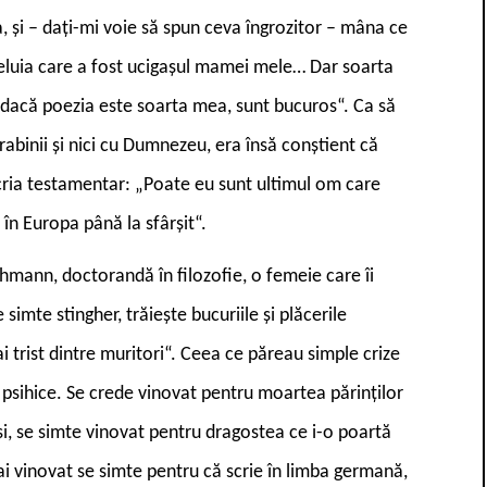
, și – dați-mi voie să spun ceva îngrozitor – mâna ce
eluia care a fost ucigașul mamei mele… Dar soarta
r dacă poezia este soarta mea, sunt bucuros“. Ca să
rabinii și nici cu Dumnezeu, era însă conștient că
scria testamentar: „Poate eu sunt ultimul om care
i în Europa până la sfârșit“.
hmann, doctorandă în filozofie, o femeie care îi
simte stingher, trăiește bucuriile și plăcerile
i trist dintre muritori“. Ceea ce păreau simple crize
 psihice. Se crede vinovat pentru moartea părinților
iși, se simte vinovat pentru dragostea ce i-o poartă
mai vinovat se simte pentru că scrie în limba germană,