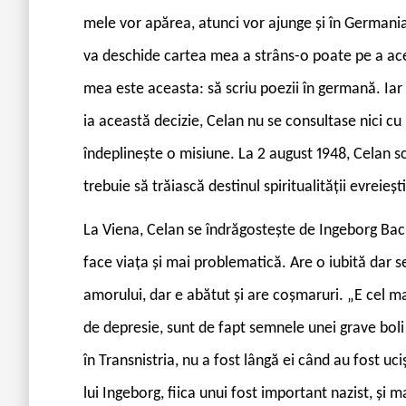
mele vor apărea, atunci vor ajunge și în Germania
va deschide cartea mea a strâns-o poate pe a ac
mea este aceasta: să scriu poezii în germană. Ia
ia această decizie, Celan nu se consultase nici cu 
îndeplinește o misiune. La 2 august 1948, Celan 
trebuie să trăiască destinul spiritualității evreieșt
L
a Viena, Celan se îndrăgostește de Ingeborg Bac
face viața și mai problematică. Are o iubită dar se 
amorului, dar e abătut și are coșmaruri. „E cel ma
de depresie, sunt de fapt semnele unei grave boli
în Transnistria, nu a fost lângă ei când au fost uc
lui Ingeborg, fiica unui fost important nazist, și 