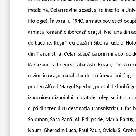
medicină, Celan revine acasă, și se înscrie la Unive
filologie). În vara lui 1940, armata sovietică ocupă
armata română eliberează orașul. Nici una din ace
de bucurie. Rușii îi exilează în Siberia rudele, Hol
din Transnistria. Celan scapă ca prin miracol de de
Rădăzani, Fălticeni și Tăbărăști (Buzău). După rec
revine în orașul natal, dar după câteva luni, fuge l
prieten Alfred Margul Sperber, poetul de limbă ger
izbucnirea războiului, ajutat de colegi scriitori ro
clipă din trenul cu destinația Transnistria). Îi fac b
Solomon, Sașa Pană, Al. Philippide, Maria Banuș, 
Naum, Gherasim Luca, Paul Păun, Ovidiu S. Croh