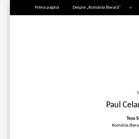
Prima pagină
Despre „România literară”
Paul Celan
Teșu S
România liter