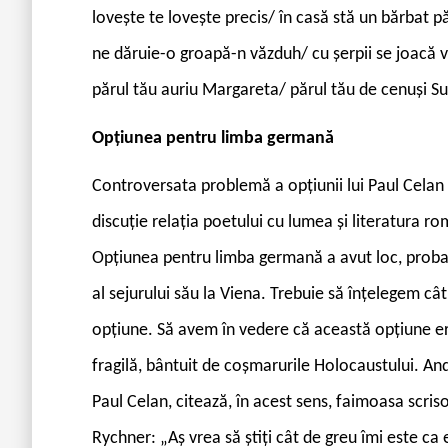
lovește te lovește precis/ în casă stă un bărbat 
ne dăruie-o groapă-n văzduh/ cu șerpii se joacă
părul tău auriu Margareta/ părul tău de cenuși Su
Opțiunea pentru limba germană
Controversata problemă a opțiunii lui Paul Celan
discuție relația poetului cu lumea și literatura r
Opțiunea pentru limba germană a avut loc, probab
al sejurului său la Viena. Trebuie să înțelegem câ
opțiune. Să avem în vedere că această opțiune era
fragilă, bântuit de coșmarurile Holocaustului. Andr
Paul Celan, citează, în acest sens, faimoasa scris
Rychner: „Aș vrea să știți cât de greu îmi este c