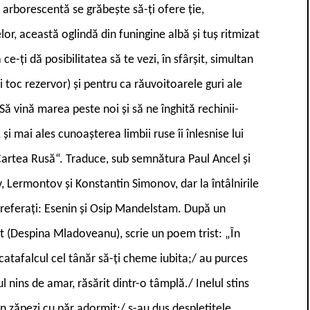
rborescentă se grăbește să-ți ofere ție,
r, această oglindă din funingine albă și tuș ritmizat
ce-ți dă posibilitatea să te vezi, în sfârșit, simultan
i toc rezervor) și pentru ca răuvoitoarele guri ale
Să vină marea peste noi și să ne înghită rechinii-
, și mai ales cunoașterea limbii ruse îi înlesnise lui
Cartea Rusă“. Traduce, sub semnătura Paul Ancel și
, Lermontov și Konstantin Simonov, dar la întâlnirile
i preferați: Esenin și Osip Mandelstam. După un
nt (Despina Mladoveanu), scrie un poem trist: „În
catafalcul cel tânăr să-ți cheme iubita;/ au purces
ul nins de amar, răsărit dintr-o tâmplă./ Inelul stins
in zăpezi cu păr adormit;/ s-au dus despletitele