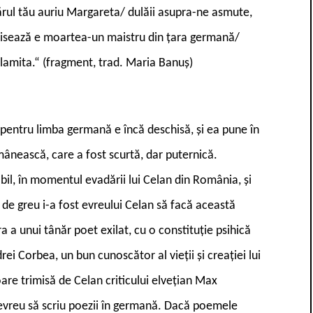
părul tău auriu Margareta/ dulăii asupra-ne asmute,
 visează e moartea-un maistru din țara germană/
lamita.“ (fragment, trad. Maria Banuș)
 pentru limba germană e încă deschisă, și ea pune în
omânească, care a fost scurtă, dar puternică.
il, în momentul evadării lui Celan din România, și
t de greu i-a fost evreului Celan să facă această
 a unui tânăr poet exilat, cu o constituție psihică
ei Corbea, un bun cunoscător al vieții și creației lui
oare trimisă de Celan criticului elvețian Max
a evreu să scriu poezii în germană. Dacă poemele