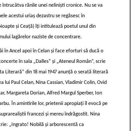
întrucâtva rănile unei neliniști cronice. Nu se va
ele acestui uriaș dezastru se regăsesc în
pte și Ceață) îți intitulează poetul unul din
ului lagărelor naziste de concentrare.
i în Ancel apoi în Celan și face eforturi să ducă o
oncerte în sala „Dalles“ și „Ateneul Român“, scrie
a Literară“ din 18 mai 1947 anunță o serată literară
ea lui Paul Celan, Nina Cassian, Vladimir Colin, Ovid
ar, Margareta Dorian, Alfred Margul Sperber, Ion
u. În amintirile lor, prietenii apropiați îl evocă pe
suprarealiștii francezi și mereu îndrăgostit. Nina
 scrie: „Ingrato! Nobilă și arborescentă ca