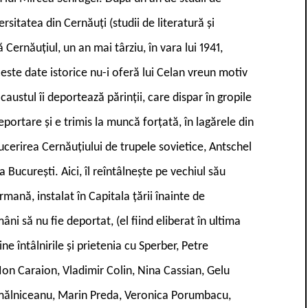
rsitatea din Cernăuți (studii de literatură și
 Cernăuțiul, un an mai târziu, în vara lui 1941,
ste date istorice nu-i oferă lui Celan vreun motiv
ocaustul îi deportează părinții, care dispar în gropile
portare și e trimis la muncă forțată, în lagărele din
ucerirea Cernăuțiului de trupele sovietice, Antschel
a București. Aici, îl reîntâlnește pe vechiul său
mană, instalat în Capitala țării înainte de
mâni să nu fie deportat, (el fiind eliberat în ultima
ine întâlnirile și prietenia cu Sperber, Petre
Ion Caraion, Vladimir Colin, Nina Cassian, Gelu
mălniceanu, Marin Preda, Veronica Porumbacu,