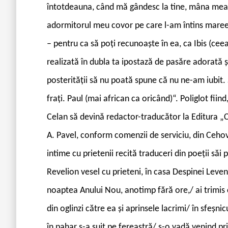
întotdeauna, când mă gândesc la tine, mâna mea a
adormitorul meu covor pe care l-am întins mareelo
– pentru ca să poți recunoaște în ea, ca Ibis (ceea 
realizată în dubla ta ipostază de pasăre adorată ș
posterității să nu poată spune că nu ne-am iubit. 
frați. Paul (mai african ca oricând)“. Poliglot fiind
Celan să devină redactor-traducător la Editura „
A. Pavel, conform comenzii de serviciu, din Cehov
intime cu prietenii recită traduceri din poeții să
Revelion vesel cu prieteni, în casa Despinei Leve
noaptea Anului Nou, anotimp fără ore,/ ai trimis 
din oglinzi către ea și aprinsele lacrimi/ în sfeșnic
în pahar s-a suit pe fereastră/ s-o vadă venind pr