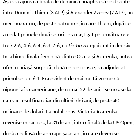
Așa s-a ajuns ca finala de duminică noaptea să se dispute
între Dominic Thiem (3 ATP) și Alexander Zverev (7 ATP), un
meci-maraton, de peste patru ore, în care Thiem, după ce
a cedat primele două seturi, le-a câștigat pe următoarele
trei: 2-6, 4-6, 6-4, 6-3, 7-6, cu
tie-break
epuizant în decisiv!
În schimb, finala feminină, dintre Osaka și Azarenka, putea
oferi o uriașă surpriză, după ce bielorusa şi-a adjudecat
primul set cu 6-1. Era evident de mai multă vreme că
niponei afro-americane, de numai 22 de ani, i se urcase la
cap succesul financiar din ultimii doi ani, de peste 40
milioane de dolari. La polul opus, Victoria Azarenka
revenise miraculos, la 31 de ani, într-o finală de la US Open,
după o eclipsă de aproape șase ani, în care devenise