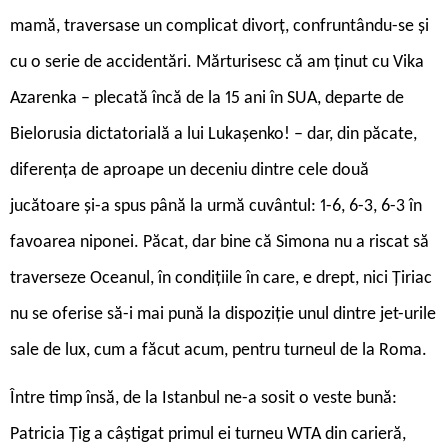
mamă, traversase un complicat divorț, confruntându-se și
cu o serie de accidentări. Mărturisesc că am ținut cu Vika
Azarenka – plecată încă de la 15 ani în SUA, departe de
Bielorusia dictatorială a lui Lukașenko! – dar, din păcate,
diferența de aproape un deceniu dintre cele două
jucătoare și-a spus până la urmă cuvântul: 1-6, 6-3, 6-3 în
favoarea niponei. Păcat, dar bine că Simona nu a riscat să
traverseze Oceanul, în condițiile în care, e drept, nici Țiriac
nu se oferise să-i mai pună la dispoziție unul dintre jet-urile
sale de lux, cum a făcut acum, pentru turneul de la Roma.
Între timp însă, de la Istanbul ne-a sosit o veste bună:
Patricia Țig a câștigat primul ei turneu WTA din carieră,