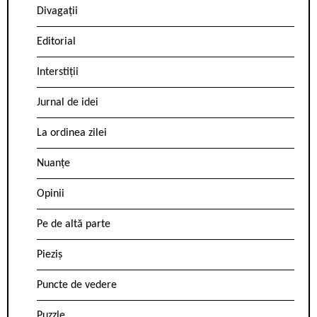
Divagații
Editorial
Interstiții
Jurnal de idei
La ordinea zilei
Nuanțe
Opinii
Pe de altă parte
Pieziș
Puncte de vedere
Puzzle