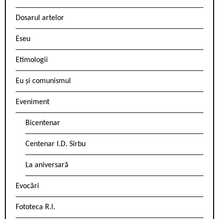
Dosarul artelor
Eseu
Etimologii
Eu și comunismul
Eveniment
Bicentenar
Centenar I.D. Sîrbu
La aniversară
Evocări
Fototeca R.l.