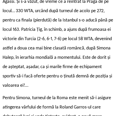
Agassi. Și s-a văzut, de vreme ce a reintrat la Praga de pe
locul… 330 WTA, urcând după turneul de acolo pe 272,
pentru ca finala (pierdută) de la Istanbul s-o aducă până pe
locul 163. Patricia Țig, în schimb, a ajuns după frumoasa ei
victorie din Turcia (2-6, 6-1, 7-6) pe locul 58 WTA, devenind
astfel a doua cea mai bine clasată româncă, după Simona
Halep, în ierarhia mondială a momentului. Este de dorit și
de așteptat, așadar, ca și marile firme de echipament
sportiv să-i facă oferte pentru o ținută demnă de poziția și
valoarea ei!…
Pentru Simona, turneul de la Roma este menit să-i asigure
atingerea vârfului de formă la Roland Garros-ul care