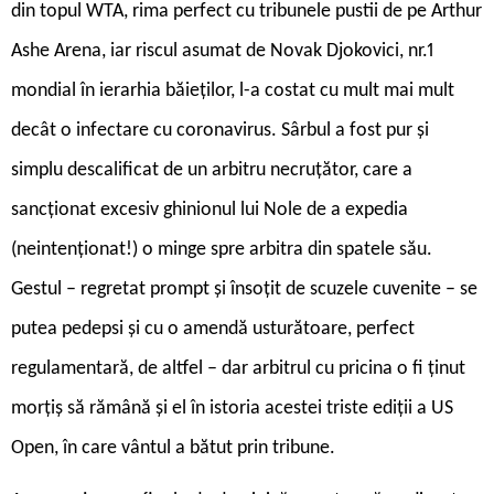
din topul WTA, rima perfect cu tribunele pustii de pe Arthur
Ashe Arena, iar riscul asumat de Novak Djokovici, nr.1
mondial în ierarhia băieților, l-a costat cu mult mai mult
decât o infectare cu coronavirus. Sârbul a fost pur și
simplu descalificat de un arbitru necruțător, care a
sancționat excesiv ghinionul lui Nole de a expedia
(neintenționat!) o minge spre arbitra din spatele său.
Gestul – regretat prompt și însoțit de scuzele cuvenite – se
putea pedepsi și cu o amendă usturătoare, perfect
regulamentară, de altfel – dar arbitrul cu pricina o fi ținut
morțiș să rămână și el în istoria acestei triste ediții a US
Open, în care vântul a bătut prin tribune.