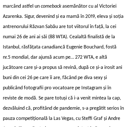
marcând astfel un
comeback
asemănător cu al Victoriei
Azarenka. Sigur, devenind și ea mamă în 2019, eleva și soția
antrenorului Răzvan Sabău are tot viitorul în față, la cei
numai 26 de ani ai săi (88 WTA). Cealaltă finalistă de la
Istanbul, răsfățata canadiancă Eugenie Bouchard, fostă
nr.5 mondial, dar ajunsă acum pe… 272 WTA, e altă
jucătoare care și-a propus să revină, după ce și-a irosit ani
buni din cei 26 pe care îi are, făcând pe diva sexy și
publicând fotografii pro ­vocatoare pe Instagram și în
reviste de modă. Se pare totuși că i-a venit mintea la cap,
dezvăluind că, profitând de pandemie, s-a pregătit serios în
pauza competițională la Las Vegas, cu Steffi Graf și Andre