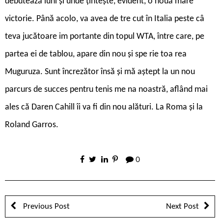
debutează luni și unde țintește, evident, o nouă mare
victorie. Până acolo, va avea de tre cut în Italia peste câ
teva jucătoare im portante din topul WTA, între care, pe
partea ei de tablou, apare din nou și spe rie toa rea
Muguruza. Sunt încrezător însă și mă aștept la un nou
parcurs de succes pentru tenis me na noastră, aflând mai
ales că Daren Cahill îi va fi din nou alături. La Roma și la
Roland Garros.
0
Previous Post
Next Post