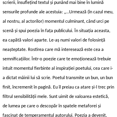
scrierii, însuflețind textul și punând mai bine în lumină
sensurile profunde ale acestuia: „…Urmează (în cazul meu,
al nostru, al actorilor) momentul culminant, când urci pe
scenă și spui poezia în fața publicului. În situația aceasta,
ea capătă valori aparte. Le-aș numi valori de folosință
neașteptate. Rostirea care mă interesează este cea a
semnificațiilor. Într-o poezie care te emoționează trebuie
intuit momentul fierbinte al inspirației poetului, cea care i-
a dictat mâinii lui să scrie. Poetul transmite un bun, un bun
finit, încremenit în pagină. Eu îl preiau ca atare și-l trec prin
filtrul sensibilității mele. Sunt uimit de valoarea estetică,
de lumea pe care o descopăr în spatele metaforei și
fascinat de temperamentul autorului. Poezia a devenit,