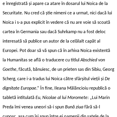
e înregistrată și apare ca atare în dosarul lui Noica de la
Securitate. Nu cred că știe nimeni ce a urmat, nici dacă lui
Noica i s-a pus explicit în vedere că nu are voie să scoată
cartea în Germania sau dacă Suhrkamp nu a fost deloc
interesată să publice un autor de la celălalt capăt al
Europei. Pot doar să vă spun că în arhiva Noica existentă
la Humanitas se află o traducere cu titlul
Abschied von
Goethe
, făcută, bănuiesc, de un prieten sas din Sibiu, Georg
Scherg, care i-a tradus lui Noica către sfârșitul vieții și
De
dignitate Europae
.“ În fine, Ileana Mălăncioiu republică o
tabletă intitulată
Eu, Nicolae al lui Moromete
: „Lui Marin
Preda îmi venea uneori să-i spun
Bună ziua
fără să-l
cunosc, așa cum își spun între ei oamenii din satele de la