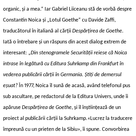
organic, și a mea.“ Iar Gabriel Liiceanu stă de vorbă despre
Constantin Noica și „Lotul Goethe“ cu Davide Zaffi,
traducătorul în italiană al cărții
Despărțirea de Goethe
.
Iată o întrebare și un răspuns din acest dialog extrem de
interesant: „
Din stenogramele Securității reiese că Noica
intrase în legătură cu Editura Suhrkamp din Frankfurt în
vederea publicării cărții în Germania. Știți de demersul
eșuat?
În 1977, Noica îl sună de acasă, având telefonul pus
sub ascultare, pe redactorul de la Editura Univers, unde îi
apăruse
Despărțirea de Goethe
, și îl înștiințează de un
proiect al publicării cărții la Suhrkamp.«Lucrez la traducere
împreună cu un prieten de la Sibiu», îi spune. Convorbirea