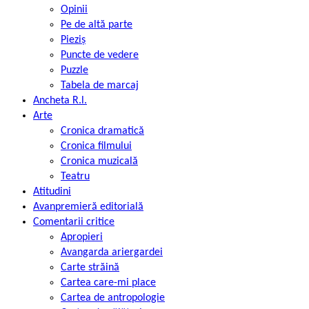
Opinii
Pe de altă parte
Pieziș
Puncte de vedere
Puzzle
Tabela de marcaj
Ancheta R.l.
Arte
Cronica dramatică
Cronica filmului
Cronica muzicală
Teatru
Atitudini
Avanpremieră editorială
Comentarii critice
Apropieri
Avangarda ariergardei
Carte străină
Cartea care-mi place
Cartea de antropologie