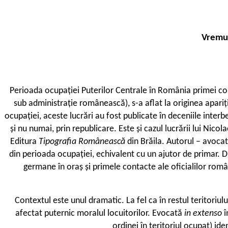
Vremur
P
erioada ocupației Puterilor Centrale în România primei co
sub administrație românească), s-a aflat la originea apariți
ocupației, aceste lucrări au fost publicate în deceniile interbel
și nu numai, prin republicare. Este și cazul lucrării lui Nicol
Editura
Tipografia Românească
din Brăila. Autorul – avoca
din perioada ocupației, echivalent cu un ajutor de primar. 
germane în oraș și primele contacte ale oficialilor româ
Contextul este unul dramatic. La fel ca în restul teritoriulu
afectat puternic moralul locuitorilor. Evocată
in extenso
î
ordinei în teritoriul ocupat) ide