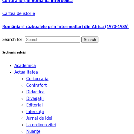
Cultura idiș în România interbelică
Cartea de istorie
România și războaiele prin intermediari din Africa (1970-1985)
Search for:
Secțiuni și rubrici
Academica
Actualitatea
Certocrația
Contrafort
Didactica
Divagații
Editorial
Interstiții
Jurnal de idei
La ordinea zilei
Nuanțe