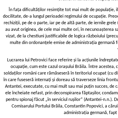
În fața dificultăților resimțite tot mai mult de populație,
docilitate, de-a lungul perioadei regimului de ocupație. Preo
rechiziții, pe de o parte, iar pe de altă parte, de iernile g
au avut originea, de cele mai multe ori, în necunoașterea 
vizat, de la chestiuni justificabile de logica războiului (pr
multe din ordonanțele emise de administrația germană friz
Lucrarea lui Petrovici face referire și la acțiunile îndrept
ocupație, cum este cazul orașului Brăila. Între acestea, ce
soldaților români care rămăseseră în teritoriul ocupat (cu dife
în care fuseseră internați și doreau să traverseze linia frontu
Antantei, executate, cu mai mult sau mai puțin succes, de căt
ele încheiate nefast, prin deconspirarea făptașilor, conda
pentru spionaj făcut „în serviciul rușilor“ (Antantei-n.n.). 
Comisarului Portului Brăila, Constantin Popovici, a căru
administrația germană, fapt 