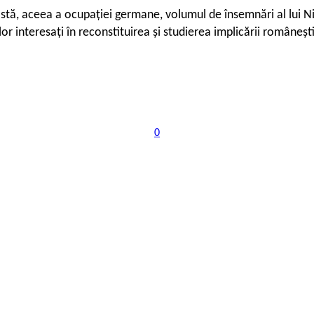
stă, aceea a ocupației germane, volumul de însemnări al lui Nic
lor interesați în reconstituirea și studierea implicării româneșt
0