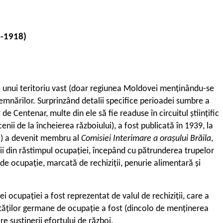
6-1918)
ra unui teritoriu vast (doar regiunea Moldovei menținându-se
nsemnărilor. Surprinzând detalii specifice perioadei sumbre a
 de Centenar, multe din ele să fie readuse în circuitul științific
cenii de la încheierea războiului), a fost publicată în 1939, la
ui) a devenit membru al
Comisiei Interimare a orașului Brăila
,
ii din răstimpul ocupației, începând cu pătrunderea trupelor
de ocupație, marcată de rechiziții, penurie alimentară și
ei ocupației a fost reprezentat de valul de rechiziții, care a
orităților germane de ocupație a fost (dincolo de menținerea
re susținerii efortului de război.