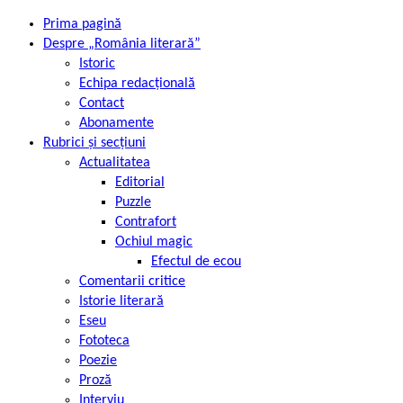
Prima pagină
Despre „România literară”
Istoric
Echipa redacțională
Contact
Abonamente
Rubrici și secțiuni
Actualitatea
Editorial
Puzzle
Contrafort
Ochiul magic
Efectul de ecou
Comentarii critice
Istorie literară
Eseu
Fototeca
Poezie
Proză
Interviu