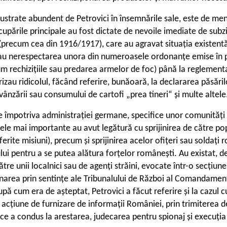
 ilustrate abundent de Petrovici în însemnările sale, este de m
cupările principale au fost dictate de nevoile imediate de sub
rele (precum cea din 1916/1917), care au agravat situația existe
sau nerespectarea unora din numeroasele ordonanțe emise în pe
ecum rechizițiile sau predarea armelor de foc) până la reglement
au ridicolul, făcând referire, bunăoară, la declararea păsărilor
vânzării sau consumului de cartofi „prea tineri“ și multe altele
ate împotriva administrației germane, specifice unor comunități 
le mai importante au avut legătură cu sprijinirea de către popul
rite misiuni), precum și sprijinirea acelor ofițeri sau soldați 
lui pentru a se putea alătura forțelor românești. Au existat, des
re unii localnici sau de agenți străini, evocate într-o secțiune 
mnarea prin sentințe ale Tribunalului de Război al Comandament
După cum era de așteptat, Petrovici a făcut referire și la cazul
i acțiune de furnizare de informații României, prin trimiterea 
ce a condus la arestarea, judecarea pentru spionaj și execuția 