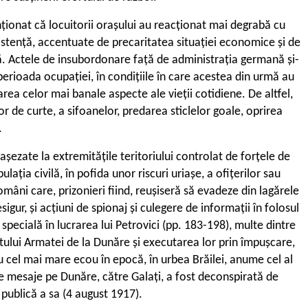
enționat că locuitorii orașului au reacționat mai degrabă cu
zistență, accentuate de precaritatea situației economice și de
ntă. Actele de insubordonare față de administrația germană și-
rioada ocupației, în condițiile în care acestea din urmă au
area celor mai banale aspecte ale vieții cotidiene. De altfel,
 de curte, a sifoanelor, predarea sticlelor goale, oprirea
.
așezate la extremitățile teritoriului controlat de forțele de
ația civilă, în pofida unor riscuri uriașe, a ofițerilor sau
români care, prizonieri fiind, reușiseră să evadeze din lagărele
igur, și acțiuni de spionaj și culegere de informații în folosul
specială în lucrarea lui Petrovici (pp. 183-198), multe dintre
ului Armatei de la Dunăre și executarea lor prin împușcare,
 cu cel mai mare ecou în epocă, în urbea Brăilei, anume cel al
de mesaje pe Dunăre, către Galați, a fost deconspirată de
publică a sa (4 august 1917).