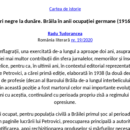
Cartea de istorie
i negre la dunăre. Brăila în anii ocupației germane (191
Radu Tudorancea
România literară
nr. 19/2020
nflagrații, una exercitată de-a lungul a aproape doi ani, asup
ei mai multor contribuții din sfera jurnalelor, memoriilor și î
ice, pentru ca, în ultimii ani, în contextul editorial reprezentat
ae Petrovici, a cărei primă ediție, elaborată în 1938 (la două de
t de profesie (decan al Baroului Brăila de-a lungul interbelicul
Din această poziție a fost martorul celor mai importante evoluț
ni cu aceștia, continuând cu perioada propriu-zisă a regimului 
opresiune.
i ocupat, pentru populația civilă a Brăilei primul șoc al perioad
n paginile lucrării lui Petrovici, preocuparea principală a aut
ntificarea, apoi rechiziționarea produselor și mărfurilor necesa