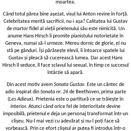
moartea.
Când totul părea bine așezat, visul lui Anton revine în forță.
Celebritatea merită sacrificii, nu-i așa? Calitatea lui Gustav
de martor fidel al vieții prietenului său este nimicită. Un
anume Hans Hirsch îi promite pianistului notorietate în
Geneva, numai să-l urmeze. Mereu dornic de glorie, el nu
stă pe gânduri. Își părăsește elevii, îi întoarce spatele lui
Gustav și pleacă să cucerească lumea. Dar acest Hans
Hirsch îl seduce, îl face sclavul lui sexual, în timp ce succesul
întârzie să apară.
Din acest motiv avem
Sonata Gustav
. Este un cântec de
adio inspirat din
Sonata nr. 26
de Beethoven, prima parte
(
Les Adieux
). Prietenia este o partitură ce se trăiește în
interior. Atunci când orice fel de interioritate devine
imposibilă, prietenul e deja un personaj transformat într-un
clișeu. Nu-l mai vezi cu adevărat și nu-l poți face să
vorbească. Prin ce efort clișeul ar putea fi introdus într-o