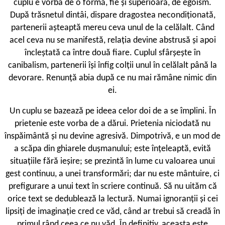
cuplu e vorba de o formă, fie și superioară, de egoism.
După trăsnetul dintâi, dispare dragostea necondiționată,
partenerii așteaptă mereu ceva unul de la celălalt. Când
acel ceva nu se manifestă, relația devine abstrusă și apoi
încleștată ca între două fiare. Cuplul sfârșește în
canibalism, partenerii își înfig colții unul în celălalt până la
devorare. Renunță abia după ce nu mai rămâne nimic din
ei.
Un cuplu se bazează pe ideea celor doi de a se împlini. În
prietenie este vorba de a dărui. Prietenia niciodată nu
înspăimântă și nu devine agresivă. Dimpotrivă, e un mod de
a scăpa din ghiarele dușmanului; este înțeleaptă, evită
situațiile fără ieșire; se prezintă în lume cu valoarea unui
gest continuu, a unei transformări; dar nu este mântuire, ci
prefigurare a unui text în scriere continuă. Să nu uităm că
orice text se dedublează la lectură. Numai ignoranții și cei
lipsiți de imaginație cred ce văd, când ar trebui să creadă în
primul rând ceea ce nu văd. În definitiv, aceasta este