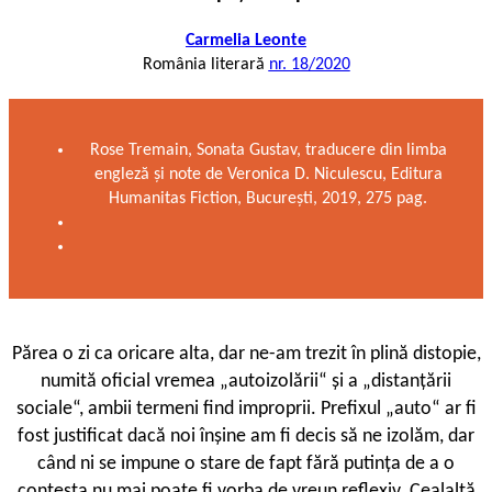
Carmelia Leonte
România literară
nr. 18/2020
Rose Tremain, Sonata Gustav, traducere din limba
engleză și note de Veronica D. Niculescu, Editura
Humanitas Fiction, București, 2019, 275 pag.
Părea o zi ca oricare alta, dar ne-am trezit în plină distopie,
numită oficial vremea „autoizolării“ și a „distanțării
sociale“, ambii termeni find improprii. Prefixul „auto“ ar fi
fost justificat dacă noi înșine am fi decis să ne izolăm, dar
când ni se impune o stare de fapt fără putința de a o
contesta nu mai poate fi vorba de vreun reflexiv. Cealaltă