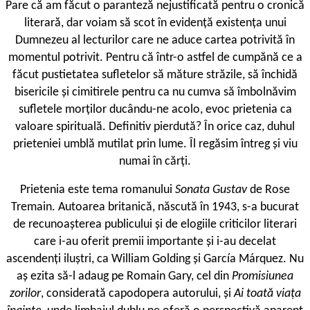
Pare că am făcut o paranteză nejustificată pentru o cronică
literară, dar voiam să scot în evidență existența unui
Dumnezeu al lecturilor care ne aduce cartea potrivită în
momentul potrivit. Pentru că într-o astfel de cumpănă ce a
făcut pustietatea sufletelor să măture străzile, să închidă
bisericile și cimitirele pentru ca nu cumva să îmbolnăvim
sufletele morților ducându-ne acolo, evoc prietenia ca
valoare spirituală. Definitiv pierdută? În orice caz, duhul
prieteniei umblă mutilat prin lume. Îl regăsim întreg și viu
numai în cărți.
Prietenia este tema romanului
Sonata Gustav
de Rose
Tremain. Autoarea britanică, născută în 1943, s-a bucurat
de recunoașterea publicului și de elogiile criticilor literari
care i-au oferit premii importante și i-au decelat
ascendenți iluștri, ca William Golding și García Márquez. Nu
aș ezita să-l adaug pe Romain Gary, cel din
Promisiunea
zorilor
, considerată capodopera autorului, și
Ai toată viața