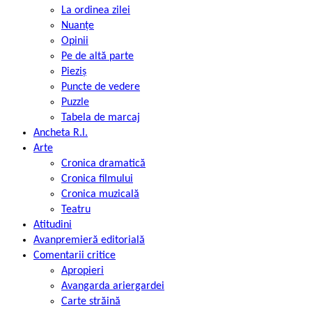
La ordinea zilei
Nuanțe
Opinii
Pe de altă parte
Pieziș
Puncte de vedere
Puzzle
Tabela de marcaj
Ancheta R.l.
Arte
Cronica dramatică
Cronica filmului
Cronica muzicală
Teatru
Atitudini
Avanpremieră editorială
Comentarii critice
Apropieri
Avangarda ariergardei
Carte străină