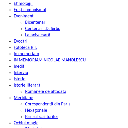
Etimologii
Eu și comunismul
Eveniment
Bicentenar
Centenar I.D. Sîrbu
La aniversară
Evocări
Fototeca R.l.
In memoriam
IN MEMORIAM NICOLAE MANOLESCU
Inedit
Interviu
Istorie
Istorie literară
Romanele de altădată
Meridiane
Corespondență din Paris
Hexagonale
Parisul scriitorilor
Ochiul magic