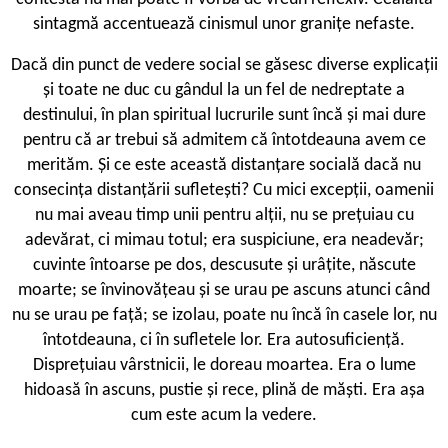
sintagmă accentuează cinismul unor granițe nefaste.
Dacă din punct de vedere social se găsesc diverse explicații
și toate ne duc cu gândul la un fel de nedreptate a
destinului, în plan spiritual lucrurile sunt încă și mai dure
pentru că ar trebui să admitem că întotdeauna avem ce
merităm. Și ce este această distanțare socială dacă nu
consecința distanțării sufletești? Cu mici excepții, oamenii
nu mai aveau timp unii pentru alții, nu se prețuiau cu
adevărat, ci mimau totul; era suspiciune, era neadevăr;
cuvinte întoarse pe dos, descusute și urâțite, născute
moarte; se învinovățeau și se urau pe ascuns atunci când
nu se urau pe față; se izolau, poate nu încă în casele lor, nu
întotdeauna, ci în sufletele lor. Era autosuficiență.
Disprețuiau vârstnicii, le doreau moartea. Era o lume
hidoasă în ascuns, pustie și rece, plină de măști. Era așa
cum este acum la vedere.