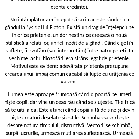
esența credinței.
Nu întâmplător am început să scriu aceste rânduri cu
gândul la
Lysis
al lui Platon. Există un drag de înțelepciune
în orice prietenie, un dor nestins ce creează o nouă
stilistică a relațiilor, un fel inedit de a gândi. Când e gol în
suflete, filozofăm (sau interpretăm) între patru pereți. În
vechime, actul filozofării era strâns legat de prietenie.
Motivul este evident: adevărata prietenia presupune
crearea unui limbaj comun capabil să lupte cu urâțenia ce
va veni.
Lumea este aproape frumoasă când o poartă pe umeri
niște copii, dar vine un ceas rău când se sluțește. Ți-e frică
să te uiți la ea. Este atunci când copiii uită de sine și devin
niște creaturi deșelate și ostile. Schimbarea vorbește
despre natura timpului, distructivă. Vectorii se schimbă,
surpă lucrurile, urmează mutilarea sufletească. Urmează