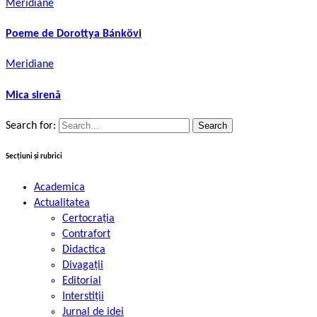
Meridiane
Poeme de Dorottya Bánkövi
Meridiane
Mica sirenă
Search for:
Secțiuni și rubrici
Academica
Actualitatea
Certocrația
Contrafort
Didactica
Divagații
Editorial
Interstiții
Jurnal de idei