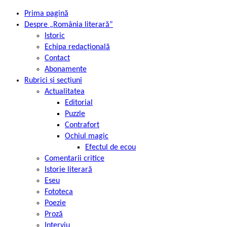
Prima pagină
Despre „România literară”
Istoric
Echipa redacțională
Contact
Abonamente
Rubrici și secțiuni
Actualitatea
Editorial
Puzzle
Contrafort
Ochiul magic
Efectul de ecou
Comentarii critice
Istorie literară
Eseu
Fototeca
Poezie
Proză
Interviu