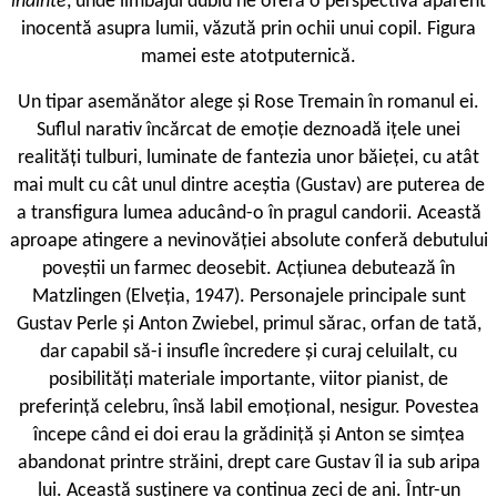
înainte
, unde limbajul dublu ne oferă o perspectivă aparent
inocentă asupra lumii, văzută prin ochii unui copil. Figura
mamei este atotputernică.
Un tipar asemănător alege și Rose Tremain în romanul ei.
Suflul narativ încărcat de emoție deznoadă ițele unei
realități tulburi, luminate de fantezia unor băieței, cu atât
mai mult cu cât unul dintre aceștia (Gustav) are puterea de
a transfigura lumea aducând-o în pragul candorii. Această
aproape atingere a nevinovăției absolute conferă debutului
poveștii un farmec deosebit. Acțiunea debutează în
Matzlingen (Elveția, 1947). Personajele principale sunt
Gustav Perle și Anton Zwiebel, primul sărac, orfan de tată,
dar capabil să-i insufle încredere și curaj celuilalt, cu
posibilități materiale importante, viitor pianist, de
preferință celebru, însă labil emoțional, nesigur. Povestea
începe când ei doi erau la grădiniță și Anton se simțea
abandonat printre străini, drept care Gustav îl ia sub aripa
lui. Această susținere va continua zeci de ani. Într-un