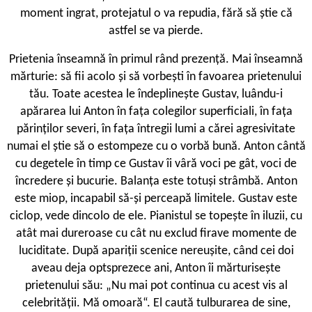
moment ingrat, protejatul o va repudia, fără să știe că
astfel se va pierde.
Prietenia înseamnă în primul rând prezență. Mai înseamnă
mărturie: să fii acolo și să vorbești în favoarea prietenului
tău. Toate acestea le îndeplinește Gustav, luându-i
apărarea lui Anton în fața colegilor superficiali, în fața
părinților severi, în fața întregii lumi a cărei agresivitate
numai el știe să o estompeze cu o vorbă bună. Anton cântă
cu degetele în timp ce Gustav îi vâră voci pe gât, voci de
încredere și bucurie. Balanța este totuși strâmbă. Anton
este miop, incapabil să-și perceapă limitele. Gustav este
ciclop, vede dincolo de ele. Pianistul se topește în iluzii, cu
atât mai dureroase cu cât nu exclud firave momente de
luciditate. După apariții scenice nereușite, când cei doi
aveau deja optsprezece ani, Anton îi mărturisește
prietenului său: „Nu mai pot continua cu acest vis al
celebrității. Mă omoară“. El caută tulburarea de sine,