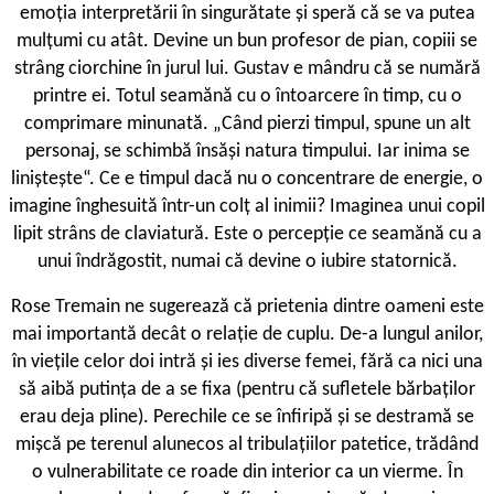
emoția interpretării în singurătate și speră că se va putea
mulțumi cu atât. Devine un bun profesor de pian, copiii se
strâng ciorchine în jurul lui. Gustav e mândru că se numără
printre ei. Totul seamănă cu o întoarcere în timp, cu o
comprimare minunată. „Când pierzi timpul, spune un alt
personaj, se schimbă însăși natura timpului. Iar inima se
liniștește“. Ce e timpul dacă nu o concentrare de energie, o
imagine înghesuită într-un colț al inimii? Imaginea unui copil
lipit strâns de claviatură. Este o percepție ce seamănă cu a
unui îndrăgostit, numai că devine o iubire statornică.
Rose Tremain ne sugerează că prietenia dintre oameni este
mai importantă decât o relație de cuplu. De-a lungul anilor,
în viețile celor doi intră și ies diverse femei, fără ca nici una
să aibă putința de a se fixa (pentru că sufletele bărbaților
erau deja pline). Perechile ce se înfiripă și se destramă se
mișcă pe terenul alunecos al tribulațiilor patetice, trădând
o vulnerabilitate ce roade din interior ca un vierme. În