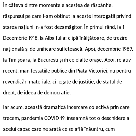
În câteva dintre momentele acestea de răspântie,
răspunsul pe care l-am obținut la aceste interogații privind
starea națiunii n-a fost dezamăgitor. În primul rând, la 1
Decembrie 1918, la Alba Iulia: clipă înălțătoare, de trezire
națională și de unificare sufletească. Apoi, decembrie 1989,
la Timișoara, la București și în celelalte orașe. Apoi, relativ
recent, manifestațiile publice din Piața Victoriei, nu pentru
revendicări materiale, ci legate de justiție, de statul de
drept, de ideea de democrație.
Iar acum, această dramatică încercare colectivă prin care
trecem, pandemia COVID 19, înseamnă tot o deschidere a
acelui capac care ne arată ce se află înăuntru, cum