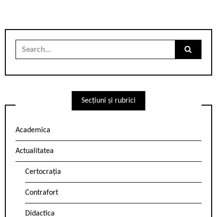
Search
for:
Secțiuni și rubrici
Academica
Actualitatea
Certocrația
Contrafort
Didactica