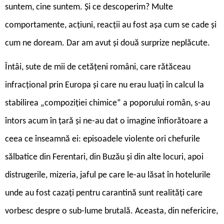
suntem, cine suntem. Și ce descoperim? Multe
comportamente, acțiuni, reacții au fost așa cum se cade și
cum ne doream. Dar am avut și două surprize neplăcute.
Întâi, sute de mii de cetățeni români, care rătăceau
infracțional prin Europa și care nu erau luați în calcul la
stabilirea „compoziției chimice“ a poporului român, s-au
întors acum în țară și ne-au dat o imagine înfiorătoare a
ceea ce înseamnă ei: episoadele violente ori chefurile
sălbatice din Ferentari, din Buzău și din alte locuri, apoi
distrugerile, mizeria, jaful pe care le-au lăsat în hotelurile
unde au fost cazați pentru carantină sunt realități care
vorbesc despre o sub-lume brutală. Aceasta, din nefericire,