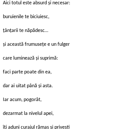
Aici totul este absurd şi necesar:
buruienile te biciuiesc,
ţânţarii te năpădesc…
şi această frumuseţe e un fulger
care luminează şi suprimă:
faci parte poate din ea,
dar ai uitat până şi asta.
Iar acum, pogorât,
dezarmat la nivelul apei,
îţi aduni curajul rămas şi priveşti