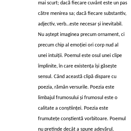
mai scurt; dacă fiecare cuvânt este un pas
către menirea sa; dacă fiecare substantiv,
adjectiv, verb…este necesar și inevitabil.
Nu aștept imaginea precum ornament, ci
precum chip al emoției ori corp nud al
unei intuiții. Poemul este osul unei clipe
împlinite, în care existența își găsește
sensul. Când această clipă dispare cu
poezia, rămân versurile. Poezia este
limbajul frumosului și frumosul este o
calitate a conștiinței. Poezia este
frumutețe conștientă vorbitoare. Poemul
nu pretinde decât a spune adevărul.