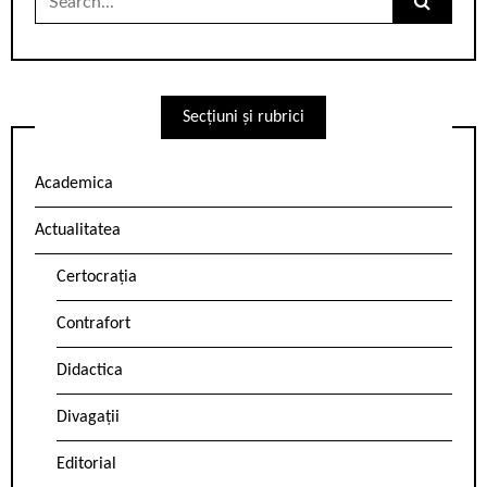
for:
Secțiuni și rubrici
Academica
Actualitatea
Certocrația
Contrafort
Didactica
Divagații
Editorial