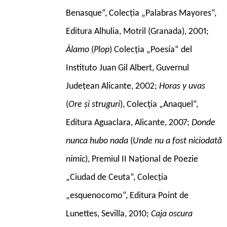
Benasque“, Colecția „Palabras Mayores“,
Editura Alhulia, Motril (Granada), 2001;
Álamo
(
Plop
) Colecția „Poesía“ del
Instituto Juan Gil Albert, Guvernul
Județean Alicante, 2002;
Horas y uvas
(
Ore și struguri
), Colecția „Anaquel“,
Editura Aguaclara, Alicante, 2007;
Donde
nunca hubo nada
(
Unde nu a fost niciodată
nimic
), Premiul II Național de Poezie
„Ciudad de Ceuta“, Colecția
„esquenocomo“, Editura Point de
Lunettes, Sevilla, 2010;
Caja oscura