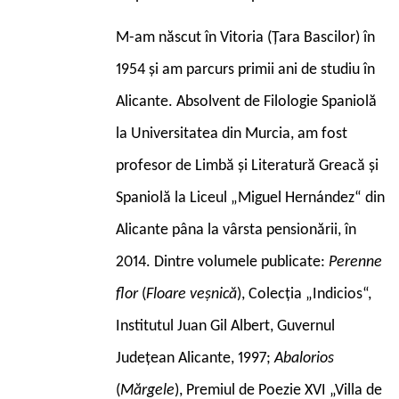
M-am născut în Vitoria (Țara Bascilor) în
1954 și am parcurs primii ani de studiu în
Alicante. Absolvent de Filologie Spaniolă
la Universitatea din Murcia, am fost
profesor de Limbă și Literatură Greacă și
Spaniolă la Liceul „Miguel Hernández“ din
Alicante pâna la vârsta pensionării, în
2014. Dintre volumele publicate:
Perenne
flor
(
Floare veșnică
), Colecția „Indicios“,
Institutul Juan Gil Albert, Guvernul
Județean Alicante, 1997;
Abalorios
(
Mărgele
), Premiul de Poezie XVI „Villa de