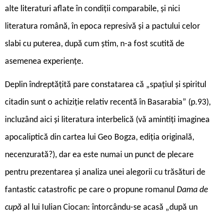
alte literaturi aflate în condiții comparabile, și nici
literatura română, în epoca represivă și a pactului celor
slabi cu puterea, după cum știm, n-a fost scutită de
asemenea experiențe.
Deplin îndreptățită pare constatarea că „spațiul și spiritul
citadin sunt o achiziție relativ recentă în Basarabia” (p.93),
incluzând aici și literatura interbelică (vă amintiți imaginea
apocaliptică din cartea lui Geo Bogza, ediția originală,
necenzurată?), dar ea este numai un punct de plecare
pentru prezentarea și analiza unei alegorii cu trăsături de
fantastic catastrofic pe care o propune romanul
Dama de
cupă
al lui Iulian Ciocan: întorcându-se acasă „după un