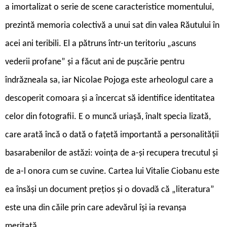
a imortalizat o serie de scene caracteristice momen­tului,
prezintă memoria colectivă a unui sat din valea Răutului în
acei ani teribili. El a pătruns într-un teritoriu „ascuns
vederii profane” și a făcut ani de pușcărie pentru
îndrăzneala sa, iar Nicolae Pojoga este arheologul care a
descoperit comoara și a încer­cat să identifice identitatea
celor din fotografii. E o muncă uriașă, înalt specia lizată,
care arată încă o dată o fațetă importantă a personalității
basara­benilor de astăzi: voința de a-și recupera trecutul și
de a-l onora cum se cuvine. Cartea lui Vitalie Ciobanu este
ea însăși un document prețios și o dovadă că „literatura”
este una din căile prin care adevărul își ia revanșa
meritată.