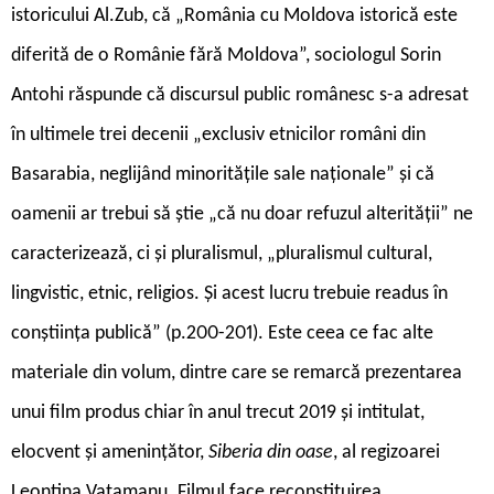
istoricului Al.Zub, că „România cu Moldova istorică este
diferită de o Românie fără Moldova”, sociologul Sorin
Antohi răspunde că discursul public românesc s-a adresat
în ultimele trei decenii „exclusiv etnicilor români din
Basarabia, neglijând minoritățile sale naționale” și că
oamenii ar trebui să știe „că nu doar refuzul alterității” ne
caracterizează, ci și pluralismul, „pluralismul cultural,
lingvistic, etnic, religios. Și acest lucru trebuie readus în
conștiința publică” (p.200-201). Este ceea ce fac alte
materiale din volum, dintre care se remarcă prezentarea
unui film produs chiar în anul trecut 2019 și intitulat,
elocvent și amenințător,
Siberia din oase
, al regizoarei
Leontina Vatamanu. Filmul face reconstituirea