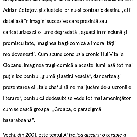
Adrian Cotețov, și siluetele lor nu-și contrazic destinul, ci îl
detaliază în imagini succesive care prezintă sau
caricaturizează o lume degradată „eșuată în minciună și
promiscuitate, imaginea tragi-comică a imoralității
moldovenești”. Cum spune concluzia cronicii lui Vitalie
Ciobanu, imaginea tragi-comică a acestei lumi lasă tot mai
puțin loc pentru „glumă și satiră veselă”, dar cartea și
prezentarea ei „taie cheful să ne mai jucăm de-a ucroniile
literare”, pentru că dedesubt se vede tot mai amenințător
cum se cască groapa: „Groapa, o paradigmă
basarabeană”.
Vechi, din 2001, este textul
Al treilea discurs: o terapie a