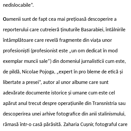
nedislocabile”.
O
amenii sunt de fapt cea mai pre­țioasă descope­rire a
reporterului care cutreieră ținuturile Basarabiei, întâlnirile
întâmplătoare care revelă fragmente din viața unor
profesioniști (profesionist este „un om dedicat în mod
exemplar muncii sale”) din domeniul jurnalisticii cum este,
de pildă, Nicolae Pojoga, „expert în pro bleme de etică și
libertate a presei”, autor al unor albume care sunt
adevărate documente istorice și umane cum este cel
apărut anul trecut despre operațiunile din Transnistria sau
descoperirea unei arhive fotografice din anii stalinismului,
rămasă într-o casă părăsită. Zaharia Cușnir, fotograful care