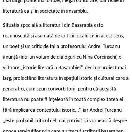
mai largi: poate mai difuze, inegal conturate, dar reale în
literatură ca și în societate în ansamblu.
S
ituația specială a literaturii din Basara­bia este
recunoscută și asumată de criticii localnici; în acest sens,
un poet și un critic de talia profesorului Andrei Țurcanu
anunță (într-un volum de dialoguri cu Nina Corcinschi) o
viitoare „istorie literară a Basarabiei”, deci un proiect mai
larg, proiectând literatura în spațiul istoric și cultural care a
generat-o, cum spun convorbitorii, pentru că această
literatură nu poate fi înțeleasă în toată complexitatea ei
fără implicarea contextului istoric…”, iar Andrei Țurcanu
„este probabil criticul cel mai potrivit să vorbească despre
epoca servituților prin care au trecut scriitorii basarabeni