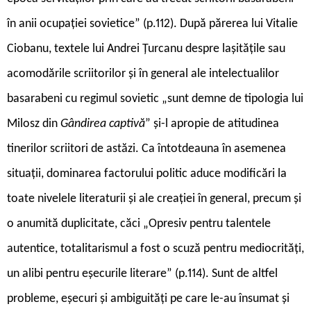
în anii ocupației sovietice” (p.112). După părerea lui Vitalie
Ciobanu, textele lui Andrei Țurcanu despre lașitățile sau
acomodările scriitorilor și în general ale intelectualilor
basarabeni cu regimul sovietic „sunt demne de tipologia lui
Milosz din
Gândirea captivă
” și-l apropie de atitudinea
tinerilor scriitori de astăzi. Ca întotdeauna în asemenea
situații, dominarea factorului politic aduce modificări la
toate nivelele literaturii și ale creației în general, precum și
o anumită duplicitate, căci „Opresiv pentru talentele
autentice, totalitarismul a fost o scuză pentru mediocrități,
un alibi pentru eșecurile literare” (p.114). Sunt de altfel
probleme, eșecuri și ambiguități pe care le-au însumat și