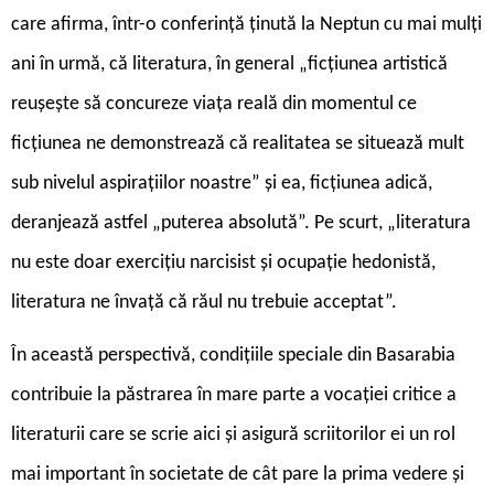
care afirma, într-o conferință ținută la Neptun cu mai mulți
ani în urmă, că literatura, în general „ficțiunea artistică
reușește să concureze viața reală din momentul ce
ficțiunea ne demonstrează că realitatea se situează mult
sub nivelul aspirațiilor noastre” și ea, ficțiunea adică,
deranjează astfel „puterea absolută”. Pe scurt, „literatura
nu este doar exercițiu narcisist și ocupație hedonistă,
literatura ne învață că răul nu trebuie acceptat”.
În această perspectivă, condițiile speciale din Basarabia
contribuie la păstrarea în mare parte a vocației critice a
literaturii care se scrie aici și asigură scriitorilor ei un rol
mai important în societate de cât pare la prima vedere și