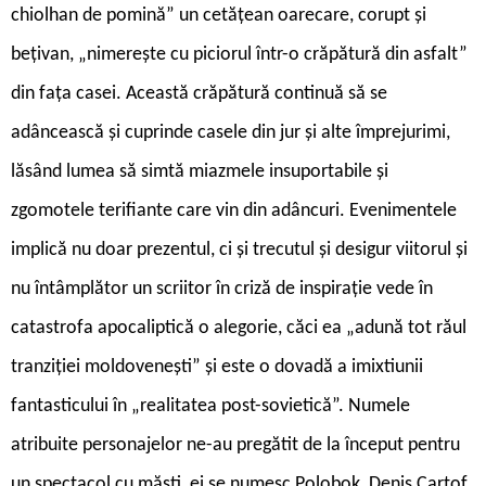
chiolhan de pomină” un cetățean oarecare, corupt și
bețivan, „nimerește cu piciorul într-o crăpătură din asfalt”
din fața casei. Această crăpătură continuă să se
adâncească și cuprinde casele din jur și alte împrejurimi,
lăsând lumea să simtă miazmele insuportabile și
zgomotele terifiante care vin din adâncuri. Evenimentele
implică nu doar prezentul, ci și trecutul și desigur viitorul și
nu întâmplător un scriitor în criză de inspirație vede în
catastrofa apocaliptică o alegorie, căci ea „adună tot răul
tranziției moldovenești” și este o dovadă a imixtiunii
fantasticului în „realitatea post-sovietică”. Numele
atribuite personajelor ne-au pregătit de la început pentru
un spectacol cu măști, ei se numesc Polobok, Denis Cartof,