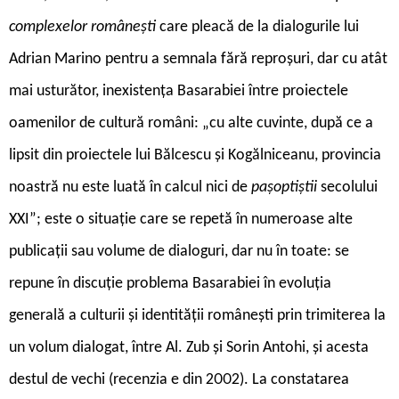
complexelor românești
care pleacă de la dialogurile lui
Adrian Marino pentru a semnala fără reproșuri, dar cu atât
mai usturător, inexistența Basarabiei între proiectele
oamenilor de cultură români: „cu alte cuvinte, după ce a
lipsit din proiec­tele lui Bălcescu și Kogălniceanu, provincia
noastră nu este luată în calcul nici de
pașoptiștii
secolului
XXI”; este o situație care se repetă în numeroase alte
publicații sau volume de dialoguri, dar nu în toate: se
repune în discuție problema Basarabiei în evoluția
generală a culturii și identității românești prin trimiterea la
un volum dialogat, între Al. Zub și Sorin Antohi, și acesta
destul de vechi (recenzia e din 2002). La constatarea