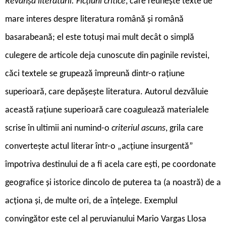
Revanșa literaturii. Ficțiuni critice
, care reunește texte de
mare interes despre literatura română și română
basarabeană; el este totuși mai mult decât o simplă
culegere de articole deja cunoscute din paginile revistei,
căci textele se grupează împreună dintr-o rațiune
superioară, care depășește literatura. Autorul dezvăluie
această rațiune superioară care coagulează materialele
scrise în ultimii ani numind-o
criteriul ascuns
, grila care
convertește actul literar într-o „acțiune insurgentă”
împotriva destinului de a fi acela care ești, pe coordonate
geografice și istorice dincolo de puterea ta (a noastră) de a
acționa și, de multe ori, de a înțelege. Exemplul
convingător este cel al peruvianului Mario Vargas Llosa