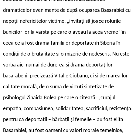
dramaticelor evenimente de după ocuparea Basarabiei cu
nepoții nefericitelor victime, „invitați să joace rolurile
bunicilor lor la vârsta pe care o aveau la acea vreme” în
ceea ce a fost drama familiilor depor­tate în Siberia în
condiții de o brutalitate și o mizerie de nedescris. Nu este
vorba aici numai de durerea și drama deportaților
basarabeni, precizează Vitalie Ciobanu, ci și de marea lor
calitate morală, de o sumă de virtuți sintetizate de
psihologul Zinaida Bolea pe care o citează: „curajul,
empatia, compasiunea, solidaritatea, sacrificiul, rezistența:
pentru că deportații – bărbații și femeile – au fost elita
Basara­biei, au fost oameni cu valori morale temeinice,