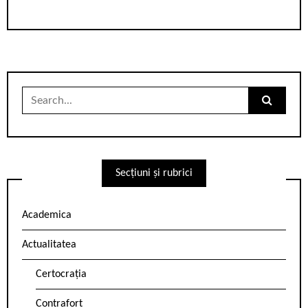
Search
for:
Secțiuni și rubrici
Academica
Actualitatea
Certocrația
Contrafort