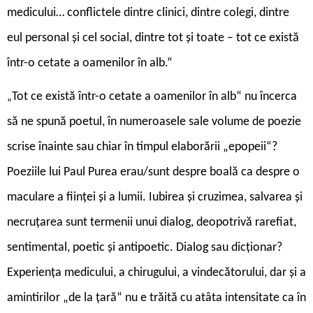
medicului… conflictele dintre clinici, dintre colegi, dintre
eul personal și cel social, dintre tot și toate – tot ce există
într-o cetate a oamenilor în alb.“
Tot ce există într-o cetate a oamenilor în alb“ nu încerca
„
să ne spună poetul, în numeroasele sale volume de poezie
scrise înainte sau chiar în timpul elaborării „epopeii“?
Poeziile lui Paul Purea erau/sunt despre boală ca despre o
maculare a ființei și a lumii. Iubirea și cruzimea, salvarea și
necruțarea sunt termenii unui dialog, deopotrivă rarefiat,
sentimental, poetic și antipoetic. Dialog sau dicționar?
Experiența medicului, a chirugului, a vindecătorului, dar și a
amintirilor „de la țară“ nu e trăită cu atâta intensitate ca în