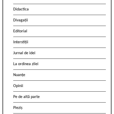
Didactica
Divagații
Editorial
Interstiții
Jurnal de idei
La ordinea zilei
Nuanțe
Opinii
Pe de altă parte
Pieziș