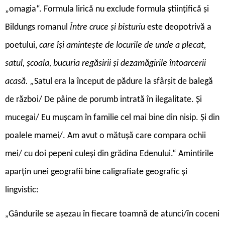
„omagia“. Formula lirică nu exclude formula științifică și
Bildungs romanul
Între cruce și bisturiu
este deopotrivă a
poetului,
care își amintește de locurile de unde a plecat,
satul, școala, bucuria regăsirii și dezamăgirile întoarcerii
acasă. „
Satul era la început de pădure la sfârșit de balegă
de război/ De pâine de porumb intrată în ilegalitate. Și
mucegai/ Eu mușcam în familie cel mai bine din nisip. Și din
poalele mamei/. Am avut o mătușă care compara ochii
mei/ cu doi pepeni culeși din grădina Edenului.“ Amintirile
aparțin unei geografii bine caligrafiate geografic și
lingvistic:
Gândurile se așezau în fiecare toamnă de atunci/în coceni
„