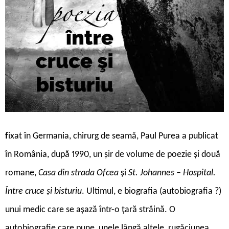
f
ixat în Germania, chirurg de seamă, Paul Purea a publicat
în România, după 1990, un șir de volume de poezie și două
romane,
Casa din strada Ofcea
și
St. Johannes – Hospital.
Între cruce și bisturiu
. Ultimul, e biografia (autobiografia ?)
unui medic care se așază într-o țară străină. O
autobiografie care pune, unele lângă altele, rugăciunea,