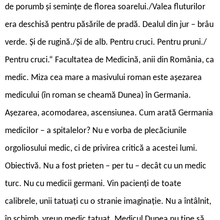
de porumb și semințe de florea soarelui./Valea fluturilor
era deschisă pentru păsările de pradă. Dealul din jur – brâu
verde. Și de rugină./Și de alb. Pentru cruci. Pentru pruni./
Pentru cruci.“ Facultatea de Medicină, anii din România, ca
medic. Miza cea mare a masivului roman este așezarea
medicului (în roman se cheamă Dunea) în Germania.
Așezarea, acomodarea, ascensiunea. Cum arată Germania
medicilor – a spitalelor? Nu e vorba de plecăciunile
orgoliosului medic, ci de privirea critică a acestei lumi.
Obiectivă. Nu a fost prieten – per tu – decât cu un medic
turc. Nu cu medicii germani. Vin pacienți de toate
calibrele, unii tatuați cu o stranie imaginație. Nu a întâlnit,
în schimb, vreun medic tatuat
.
Medicul Dunea nu ține să