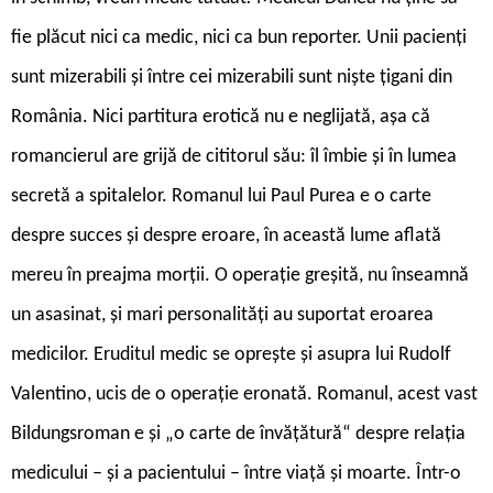
fie plăcut nici ca medic, nici ca bun reporter. Unii pacienți
sunt mizerabili și între cei mizerabili sunt niște țigani din
România. Nici partitura erotică nu e neglijată, așa că
romancierul are grijă de cititorul său: îl îmbie și în lumea
secretă a spitalelor. Romanul lui Paul Purea e o carte
despre succes și despre eroare, în această lume aflată
mereu în preajma morții. O operație greșită, nu înseamnă
un asasinat, și mari personalități au suportat eroarea
medicilor. Eruditul medic se oprește și asupra lui Rudolf
Valentino, ucis de o operație eronată. Romanul, acest vast
Bildungsroman e și „o carte de învățătură“ despre relația
medicului – și a pacientului – între viață și moarte. Într-o