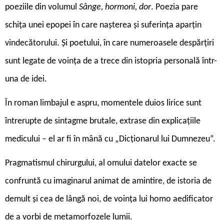
poeziile din volumul
Sânge, hormoni, dor
. Poezia pare
schița unei epopei în care nașterea și suferința aparțin
vindecătorului. Și poetului, în care numeroasele despărțiri
sunt legate de voința de a trece din istopria personală într-
una de idei.
În roman limbajul e aspru, momentele duios lirice sunt
întrerupte de sintagme brutale, extrase din explicațiile
medicului – el ar fi în mână cu „Dicționarul lui Dumnezeu“.
Pragmatismul chirurgului, al omului datelor exacte se
confruntă cu imaginarul animat de amintire, de istoria de
demult și cea de lângă noi, de voința lui homo aedificator
de a vorbi de metamorfozele lumii.