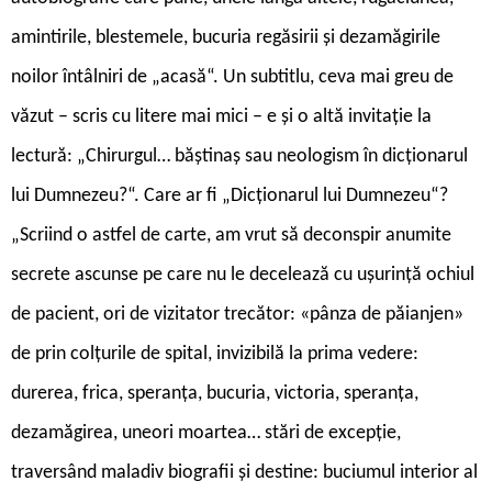
amintirile, blestemele, bucuria regăsirii și dezamăgirile
noilor întâlniri de „acasă“. Un subtitlu, ceva mai greu de
văzut – scris cu litere mai mici – e și o altă invitație la
lectură: „Chirurgul… băștinaș sau neologism în dicționarul
lui Dumnezeu?“. Care ar fi „Dicționarul lui Dumnezeu“?
„Scriind o astfel de carte, am vrut să deconspir anumite
secrete ascunse pe care nu le decelează cu ușurință ochiul
de pacient, ori de vizitator trecător: «pânza de păianjen»
de prin colțurile de spital, invizibilă la prima vedere:
durerea, frica, speranța, bucuria, victoria, speranța,
dezamăgirea, uneori moartea… stări de excepție,
traversând maladiv biografii și destine: buciumul interior al