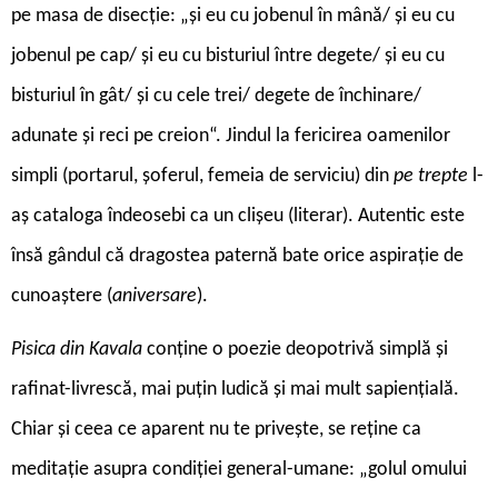
pe masa de disecție: „și eu cu jobenul în mână/ și eu cu
jobenul pe cap/ și eu cu bisturiul între degete/ și eu cu
bisturiul în gât/ și cu cele trei/ degete de închinare/
adunate și reci pe creion“. Jindul la fericirea oamenilor
simpli (portarul, șoferul, femeia de serviciu) din
pe trepte
l-
aș cataloga îndeosebi ca un clișeu (literar). Autentic este
însă gândul că dragostea paternă bate orice aspirație de
cunoaștere (
aniversare
).
Pisica din Kavala
conține o poezie deopotrivă simplă și
rafinat-livrescă, mai puțin ludică și mai mult sapiențială.
Chiar și ceea ce aparent nu te privește, se reține ca
meditație asupra condiției general-umane: „golul omului