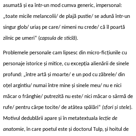
asumată și ea într-un mod cumva generic, impersonal:
„toate micile melancolii/ de plajă pustie/ se adună într-un
singur glob/ uriaș pe care/ nimeni nu crede/ că îl poartă
zilnic pe umeri“ (
capsula de sticlă
).
Problemele personale cam lipsesc din micro-ficțiunile cu
personaje istorice și mitice, cu excepția alienării de sinele
profund: „între artă și moarte/ e un pod cu zăbrele/ din
oțel argintiu/ numai între mine și sinele meu/ nu e nici
măcar o frânghie/ putrezită nu este/ nici măcar o sârmă de
rufe/ pentru cârpe tocite/ de atâtea spălări“
(sfori și stele
).
Motivul dedublării apare și în metatextuala
lecție de
anatomie
, în care poetul este și doctorul Tulp, și hoitul de