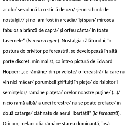
acolo/ se-adună la o sticlă de uzo/ și-un schimb de
nostalgii// și noi am fost în arcadia/ își spun/ mirosea
fabulos a brânză de capră/ și orfeu cânta/ în toate
tavernele“ (
la marea egee
). Nostalgia călătorului, în
postura de privitor pe fereastră, se developează în altă
parte discret, minimalist, ca într-o pictură de Edward
Hopper: „ce rămâne/ din priveliște/ o fereastră/ la care nu
vin nici măcar/ porumbeii ghiftuiți în piețe/ de risipitorii
semințelor/ rămâne piațeta/ orelor noastre puține/ (…)/
nicio ramă albă/ a unei ferestre/ nu se poate preface/ în
două catarge/ clătinate de aerul libertății“ (
la fereastră
).
Oricum, melancolia rămâne starea dominantă, însă