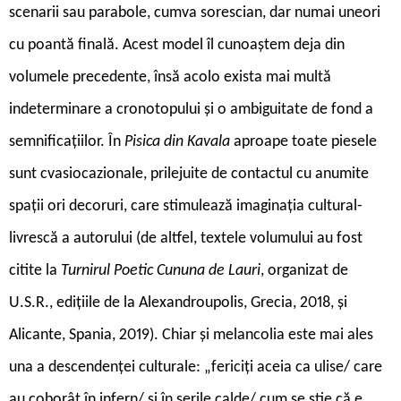
scenarii sau parabole, cumva sorescian, dar numai uneori
cu poantă finală. Acest model îl cunoaștem deja din
volumele precedente, însă acolo exista mai multă
indeterminare a cronotopului și o ambiguitate de fond a
semnificațiilor. În
Pisica din Kavala
aproape toate piesele
sunt cvasiocazionale, prilejuite de contactul cu anumite
spații ori decoruri, care stimulează imaginația cultural-
livrescă a autorului (de altfel, textele volumului au fost
citite la
Turnirul Poetic Cununa de Lauri
, organizat de
U.S.R., edițiile de la Alexandroupolis, Grecia, 2018, și
Alicante, Spania, 2019). Chiar și melancolia este mai ales
una a descendenței culturale: „fericiți aceia ca ulise/ care
au coborât în infern/ și în serile calde/ cum se știe că e