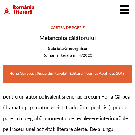
CARTEA DE POEZIE
Melancolia călătorului
Gabriela Gheorghișor
România literară
nr. 4/2020
Horia Gârbea, „Pisica din Kavala”, Editura Neuma, Apahida, 2019.
p
entru un autor polivalent și energic precum Horia Gârbea
(dramaturg, prozator, eseist, traducător, publicist), poezia
pare, mai degrabă, momentul de reculegere interioară de
pe traseul unei activități literare alerte. De-a lungul