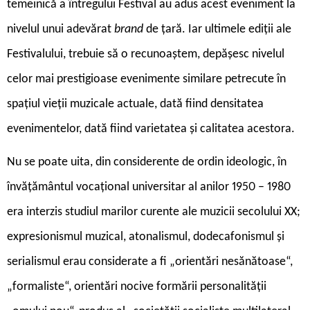
temeinică a întregului Festival au adus acest eveniment la
nivelul unui adevărat
brand
de țară. Iar ultimele ediții ale
Festivalului, trebuie să o recunoaștem, depășesc nivelul
celor mai prestigioase evenimente similare petrecute în
spațiul vieții muzicale actuale, dată fiind densitatea
evenimentelor, dată fiind varietatea și calitatea acestora.
Nu se poate uita, din considerente de ordin ideologic, în
învățământul vocațional universitar al anilor 1950 – 1980
era interzis studiul marilor curente ale muzicii secolului XX;
expresionismul muzical, atonalismul, dodecafonismul și
serialismul erau considerate a fi „orientări nesănătoase“,
„formaliste“, orientări nocive formării personalității