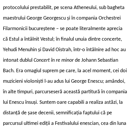
protocolului prestabilit, pe scena Atheneului, sub bagheta
maestrului George Georgescu și în compania Orchestrei
Filarmonicii bucureștene – se poate literalmente aprecia
că Estul a întâlnit Vestul; în finalul unuia dintre concerte,
Yehudi Menuhin și David Oistrah, într-o întâlnire ad hoc au
intonat dublul
Concert în re minor
de Johann Sebastian
Bach. Era omagiul suprem pe care, la acel moment, cei doi
muzicieni violoniști l-au adus lui George Enescu; amândoi,
în alte timpuri, parcurseseră această partitură în compania
lui Enescu însuși. Suntem oare capabili a realiza astăzi, la
distanță de șase decenii, semnificația faptului că pe
parcursul ultimei ediții a Festivalului enescian, cea din luna