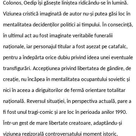
Colonos, Oedip își găsește liniștea ridicându-se în lumină.
Viziunea cristică imaginată de autor nu-și putea găsi loc în
mentalitatea decidenților politici ai timpului. În consecință,
în ultimul act au fost imaginate veritabile funeralii
naționale, iar personajul titular a fost așezat pe catafalc,
pentru a îndepărta orice dubiu privind ideea unei eventuale
transfigurări. Accepțiunea privind libertatea de gândire, de
creație, nu încăpea în mentalitatea ocupantului sovietic și
nici în aceea a diriguitorilor de fermă orientare totalitar
națională. Reversul situației, în perspectiva actuală, pare a
fi fost unul tragi-comic și are loc în perioada anilor 1990.
Într-un gest de mare libertate creatoare, adaptându-și
viziunea regizorală controversatului moment istoric,