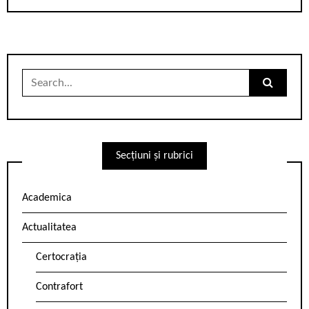
Search
for:
Secțiuni și rubrici
Academica
Actualitatea
Certocrația
Contrafort