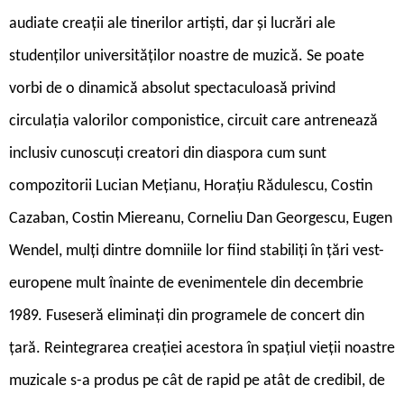
audiate creații ale tinerilor artiști, dar și lucrări ale
studenților universităților noastre de muzică. Se poate
vorbi de o dinamică absolut spectaculoasă privind
circulația valorilor componistice, circuit care antrenează
inclusiv cunoscuți creatori din diaspora cum sunt
compozitorii Lucian Mețianu, Horațiu Rădulescu, Costin
Cazaban, Costin Miereanu, Corneliu Dan Georgescu, Eugen
Wendel, mulți dintre domniile lor fiind stabiliți în țări vest-
europene mult înainte de evenimentele din decembrie
1989. Fuseseră eliminați din programele de concert din
țară. Reintegrarea creației acestora în spațiul vieții noastre
muzicale s-a produs pe cât de rapid pe atât de credibil, de