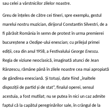
sau celei a vârstnicilor zilelor noastre.
Greu de înțeles de către cei tineri, spre exemplu, gestul
marelui nostru muzician, dirijorul Constantin Silvestri, de a
fi părăsit România în semn de protest în urma premierei
bucureștene a
Oedipe
-ului enescian; cu prilejul primei
ediții, cea din anul 1958, a Festivalului
George Enescu.
Regia de viziune neoclasică, imaginată atunci de Jean
Rânzescu, rămâne până în zilele noastre cea mai apropiată
de gândirea enesciană. Și totuși, date fiind „înaltele
dispoziții de partid și de stat“, finalul operei, sensul
acestuia, a fost mutilat; nu se putea în nici un caz admite
faptul că la capătul peregrinărilor sale, în crângul de la