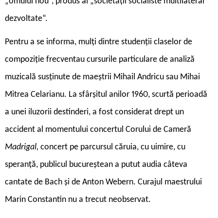
„omului nou“, produs al „societății socialiste multilateral
dezvoltate“.
Pentru a se informa, mulți dintre studenții claselor de
compoziție frecventau cursurile particulare de analiză
muzicală susținute de maeștrii Mihail Andricu sau Mihai
Mitrea Celarianu. La sfârșitul anilor 1960, scurtă perioadă
a unei iluzorii destinderi, a fost considerat drept un
accident al momentului concertul Corului de Cameră
Madrigal,
concert pe parcursul căruia, cu uimire, cu
speranță, publicul bucureștean a putut audia câteva
cantate de Bach și de Anton Webern. Curajul maestrului
Marin Constantin nu a trecut neobservat.