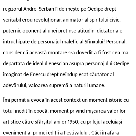
regizorul Andrei Șerban îl definește pe Oedipe drept
veritabil erou revoluționar, animator al spiritului civic,
puternic oponent al unei pretinse atitudini dictatoriale
întruchipate de personajul malefic al Sfinxului! Personal,
consider că această montare s-a dovedit a fi fost cea mai
depărtată de idealul enescian asupra personajului Oedipe,
imaginat de Enescu drept neînduplecat căutător al
adevărului, valoarea supremă a naturii umane.
Îmi permit a evoca în acest context un moment istoric cu
totul inedit în epocă, moment privind mișcarea valorilor
artistice către sfârșitul anilor 1950, cu prilejul aceluiași
eveniment al primei ediții a Festivalului. Căci în afara