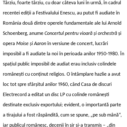
Târziu, foarte târziu, cu doar câteva luni în urmă, în cadrul
recentei ediții a Festivalului Enescu, au putut fi audiate în
România două dintre operele fundamentale ale lui Arnold
Schoenberg, anume
Concertul pentru vioară și orchestră
și
opera
Moise și Aaron
în versiune de concert, lucrări
imposibil a fi audiate la noi în perioada anilor 1950-1980. În
spațiul public imposibil de audiat erau inclusiv colindele
românești cu conținut religios. O întâmplare hazlie a avut
loc tot spre sfârșitul anilor 1960, când Casa de discuri
Electrecord a editat un disc LP cu colinde românești
destinate exclusiv exportului; evident, o importantă parte
a tirajului a fost răspândită, cum se spune, „pe sub mână“,
iar publicul românesc, decenii în șir și-a transmis – „din