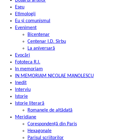
Dosarul artelor
Eseu
Etimologii
Eu și comunismul
Eveniment
Bicentenar
Centenar I.D. Sîrbu
La aniversară
Evocări
Fototeca R.l.
In memoriam
IN MEMORIAM NICOLAE MANOLESCU
Inedit
Interviu
Istorie
Istorie literară
Romanele de altădată
Meridiane
Corespondență din Paris
Hexagonale
Parisul scriitorilor