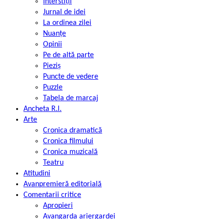
Interstiții
Jurnal de idei
La ordinea zilei
Nuanțe
Opinii
Pe de altă parte
Pieziș
Puncte de vedere
Puzzle
Tabela de marcaj
Ancheta R.l.
Arte
Cronica dramatică
Cronica filmului
Cronica muzicală
Teatru
Atitudini
Avanpremieră editorială
Comentarii critice
Apropieri
Avangarda ariergardei