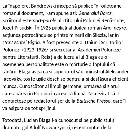
La înapoiere, Bandrowski începe să publice în foiletoane
romanul document, i-am spune azi:
Generalul Barcz
.
Scriitorul este
port-parole
al ctitorului Poloniei Renăscute,
Jozef Pilsudski. În 1925 publică al doilea roman
Aripi negre
,
acțiunea petrecându-se printre minerii din Silezia, iar în
1932
Matei Bigda
. A fost președinte al Uniunii Scriitorilor
Polonezi /1923-1926/ și secretar al Academiei Poloneze
pentru Literatură. Relația de lucru a lui Blaga cu o
asemenea personalitate este o mărturie a faptului că
tânărul Blaga avea ca și superiorul său, ministrul Aleksander
Iacovaky, toate ușile deschise pentru a-și desfășura eficient
munca. Cunoscător al limbii germane, urmărea și ziarul
care apărea în Polonia în această limbă. N-a ezitat să îl
contacteze pe redactorul-șef de la
Baltische Presse,
care îl
va asigura de tot sprijinul.
Totodată, Lucian Blaga l-a cunoscut și pe publicistul și
dramaturgul Adolf Nowaczynski, recent mutat de la