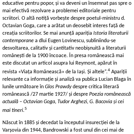
educative pentru popor, și va deveni un însemnat pas spre o
mai efectivă rezolvare a problemei editoriale pentru
scriitori. O altă notiță vorbește despre poetul-ministru d.
Octavian Goga, care a arătat un deosebit interes față de
creația scriitorilor. Se mai anunță apariția
Istoria literaturii
contemporane
a dlui Eugen Lovinescu, subliniindu-se
desvoltarea, calitativ și cantitativ neobișnuită a literaturii
românești de la 1900 încoace. În presa românească mai
este discutat un articol asupra lui Reymont, apărut în
4
revista «Viața Românească» de la Iași. Și altele“.
Apariții
relevante ca informație și analiză va publica Lucian Blaga în
lunile următoare în
Glos Prawdy
despre critica literară
românească /27 martie 1927/ și despre
Poezia românească
actuală – Octavian Goga, Tudor Arghezi, G. Bacovia și cei
5
mai tineri
.
Născut în 1885 și decedat la începutul insurecției de la
Varșovia din 1944, Bandrowski a fost unul din cei mai de