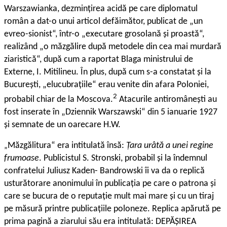
Warszawianka, dezmințirea acidă pe care diplomatul
român a dat-o unui articol defăimător, publicat de „un
evreo-sionist“, într-o „executare grosolană și proastă“,
realizând „o măzgălire după metodele din cea mai murdară
ziaristică“, după cum a raportat Blaga ministrului de
Externe, I. Mitilineu. În plus, după cum s-a constatat și la
București, „elucubrațiile“ erau venite din afara Poloniei,
2
probabil chiar de la Moscova.
Atacurile antiromânești au
fost inserate în „Dziennik Warszawski“ din 5 ianuarie 1927
și semnate de un oarecare H.W.
Măzgălitura“ era intitulată însă:
Țara urâtă a unei regine
„
frumoase
. Publicistul S. Stronski, probabil și la îndemnul
confratelui Juliusz Kaden- Bandrowski îi va da o replică
usturătorare anonimului în publicația pe care o patrona și
care se bucura de o reputație mult mai mare și cu un tiraj
pe măsură printre publicațiile poloneze. Replica apărută pe
prima pagină a ziarului său era intitulată: DEPĂȘIREA