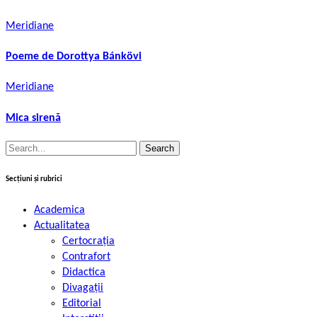
Meridiane
Poeme de Dorottya Bánkövi
Meridiane
Mica sirenă
Search
for:
Secțiuni și rubrici
Academica
Actualitatea
Certocrația
Contrafort
Didactica
Divagații
Editorial