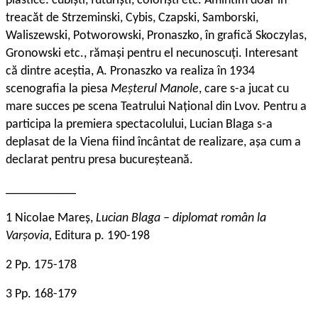
plastice: cubiști, futuriști, coloriști etc. Amintim doar în
treacăt de Strzeminski, Cybis, Czapski, Samborski,
Waliszewski, Potworowski, Pronaszko, în grafică Skoczylas,
Gronowski etc., rămași pentru el necunoscuți. Interesant
că dintre aceștia, A. Pronaszko va realiza în 1934
scenografia la piesa
Meșterul Manole
, care s-a jucat cu
mare succes pe scena Teatrului Național din Lvov. Pentru a
participa la premiera spectacolului, Lucian Blaga s-a
deplasat de la Viena fiind încântat de realizare, așa cum a
declarat pentru presa bucureșteană.
___________
1 Nicolae Mareș,
Lucian Blaga – diplomat român la
Varșovia,
Editura p. 190-198
2 Pp. 175-178
3 Pp. 168-179