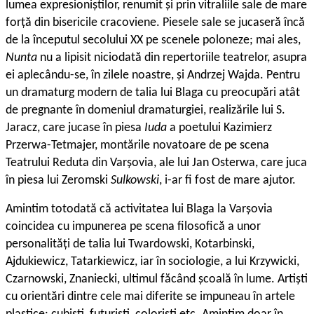
lumea expresioniștilor, renumit și prin vitraliile sale de mare
forță din bisericile cracoviene. Piesele sale se jucaseră încă
de la începutul secolului XX pe scenele poloneze; mai ales,
Nunta
nu a lipisit niciodată din repertoriile teatrelor, asupra
ei aplecându-se, în zilele noastre, și Andrzej Wajda. Pentru
un dramaturg modern de talia lui Blaga cu preocupări atât
de pregnante în domeniul dramaturgiei, realizările lui S.
Jaracz, care jucase în piesa
Iuda
a poetului Kazimierz
Przerwa-Tetmajer, montările novatoare de pe scena
Teatrului Reduta din Varșovia, ale lui Jan Osterwa, care juca
în piesa lui Zeromski
Sulkowski
,
i-ar fi fost de mare ajutor.
Amintim totodată că activitatea lui Blaga la Varșovia
coincidea cu impunerea pe scena filosofică a unor
personalități de talia lui Twardowski, Kotarbinski,
Ajdukiewicz, Tatarkiewicz, iar în sociologie, a lui Krzywicki,
Czarnowski, Znaniecki, ultimul făcând școală în lume. Artiști
cu orientări dintre cele mai diferite se impuneau în artele