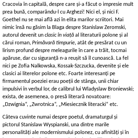
Cracovia în capitală, despre care și-a făcut o impresie mult
prea bună, comparându-l cu Arghezi! Nici el, și nici F.
Goethel nu se mai află azi în elita marilor scriitori. Mai
nimic însă nu găsim la Blaga despre Stanislaw Zeromski,
autorul devenit un
clasic în viață
al literaturii polone și al
cărui roman,
Primăvară timpurie,
atât de presărat cu un
lirism profund despre meleagurile în care a trăit, tocmai
apăruse, dar cu siguranță n-a reușit să îl cunoască. La fel
nici pe Zofia Nalkowska, Kossak-Szczucka, devenite și ele
clasici ai literelor polone etc. Foarte interesanți pe
firmamentul poeziei erau poeții de stânga, unii chiar
impulsivi în verbul lor, de calibrul lui Wladyslaw Broniewski;
exista, de asemenea, o presă literară novatoare:
„Dzwignia“, „Zwrotnica“, „Miesiecznik literacki“ etc.
Câteva cuvinte numai despre poetul, dramaturgul și
pictorul Stanislaw Wyspianski, una dintre marile
personalități ale modernismului polonez, cu afinități și în