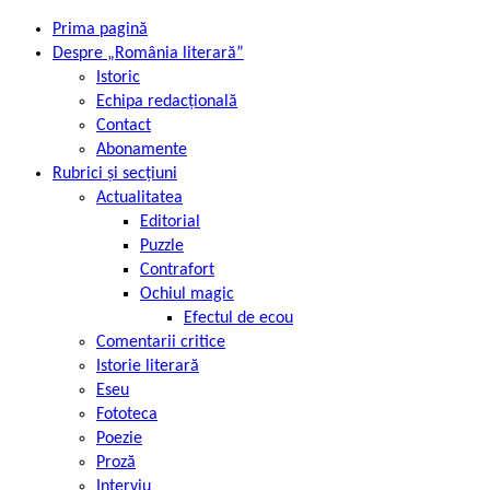
Prima pagină
Despre „România literară”
Istoric
Echipa redacțională
Contact
Abonamente
Rubrici și secțiuni
Actualitatea
Editorial
Puzzle
Contrafort
Ochiul magic
Efectul de ecou
Comentarii critice
Istorie literară
Eseu
Fototeca
Poezie
Proză
Interviu