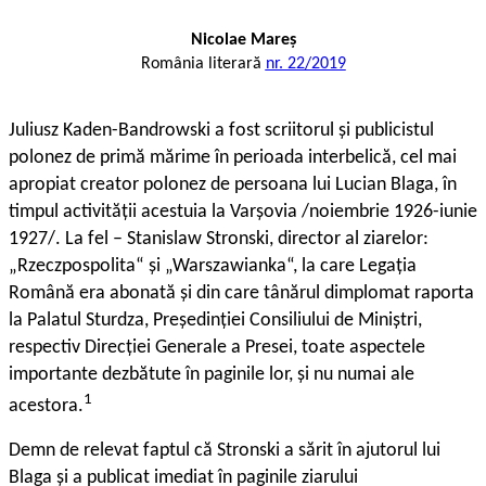
Nicolae Mareș
România literară
nr. 22/2019
Juliusz Kaden-Bandrowski a fost scriitorul și publicistul
polonez de primă mărime în perioada interbelică, cel mai
apropiat creator polonez de persoana lui Lucian Blaga, în
timpul activității acestuia la Varșovia /noiembrie 1926-iunie
1927/. La fel – Stanislaw Stronski, director al ziarelor:
„Rzeczpospolita“ și „Warszawianka“, la care Legația
Română era abonată și din care tânărul dimplomat raporta
la Palatul Sturdza, Președinției Consiliului de Miniștri,
respectiv Direcției Generale a Presei, toate aspectele
importante dezbătute în paginile lor, și nu numai ale
1
acestora.
Demn de relevat faptul că Stronski a sărit în ajutorul lui
Blaga și a publicat imediat în paginile ziarului