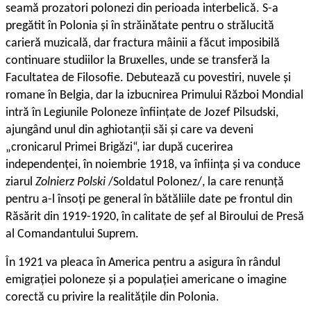
seamă prozatori polonezi din perioada interbelică. S-a
pregătit în Polonia și în străinătate pentru o strălucită
carieră muzicală, dar fractura mâinii a făcut imposibilă
continuare studiilor la Bruxelles, unde se transferă la
Facultatea de Filosofie. Debutează cu povestiri, nuvele și
romane în Belgia, dar la izbucnirea Primului Război Mondial
intră în Legiunile Poloneze înființate de Jozef Pilsudski,
ajungând unul din aghiotanții săi și care va deveni
„cronicarul Primei Brigăzi“, iar după cucerirea
independenței, în noiembrie 1918, va înființa și va conduce
ziarul
Zolnierz Polski
/Soldatul Polonez/, la care renunță
pentru a-l însoți pe general în bătăliile date pe frontul din
Răsărit din 1919-1920, în calitate de șef al Biroului de Presă
al Comandantului Suprem.
În 1921 va pleaca în America pentru a asigura în rândul
emigrației poloneze și a populației americane o imagine
corectă cu privire la realitățile din Polonia.