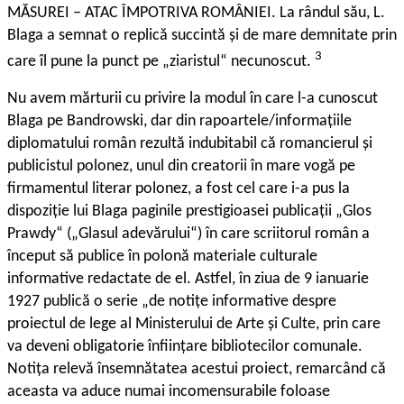
MĂSUREI – ATAC ÎMPOTRIVA ROMÂNIEI. La rândul său, L.
Blaga a semnat o replică succintă și de mare demnitate prin
3
care îl pune la punct pe „ziaristul“ necunoscut.
Nu avem mărturii cu privire la modul în care l-a cunoscut
Blaga pe Bandrowski, dar din rapoartele/informațiile
diplomatului român rezultă indubitabil că romancierul și
publicistul polonez, unul din creatorii în mare vogă pe
firmamentul literar polonez, a fost cel care i-a pus la
dispoziție lui Blaga paginile prestigioasei publicații „Glos
Prawdy“ („Glasul adevărului“) în care scriitorul român a
început să publice în polonă materiale culturale
informative redactate de el. Astfel, în ziua de 9 ia­nuarie
1927 publică o serie „de notițe informative despre
proiectul de lege al Ministerului de Arte și Culte, prin care
va deveni obligatorie înființare bibliotecilor comunale.
Notița relevă însemnătatea acestui proiect, remarcând că
aceasta va aduce numai incomensurabile foloase