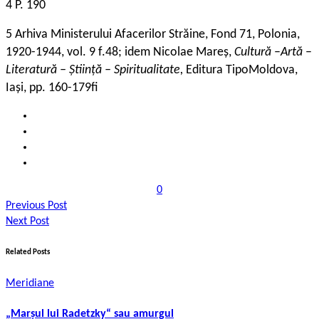
4 P. 190
5 Arhiva Ministerului Afacerilor Străine, Fond 71, Polonia,
1920-1944, vol. 9 f.48; idem Nicolae Mareș,
Cultură
–
Artă
–
Literatură – Știință – Spiritualitate,
Editura TipoMoldova,
Iași, pp. 160-179fi
0
Previous Post
Next Post
Related Posts
Meridiane
„Marşul lui Radetzky“ sau amurgul