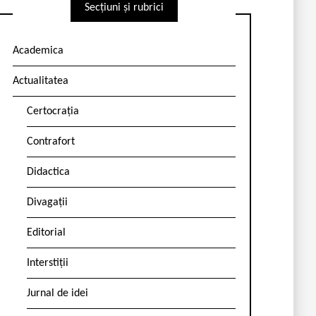
Secțiuni și rubrici
Academica
Actualitatea
Certocrația
Contrafort
Didactica
Divagații
Editorial
Interstiții
Jurnal de idei