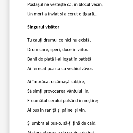
Poștașul ne vestește că, în blocul vecin,
Un mort a înviat și a cerut o țigară…
Singurul visător
Tu cauți drumul ce nici nu există,
Drum care, speri, duce în viitor.
Banii de plată i-ai legat în batistă,
Ai ferecat poarta cu vechiul zăvor.
Ai îmbrăcat o cămașă subțire,
Să simți provocarea vântului lin,
Freamătul cerului pulsând în neștire;
Ai pus în raniță și pâine, și vin.
Și umbra ai pus-o, să-ți țină de cald,
Ai șters oboseala de pe ziua de ieri.