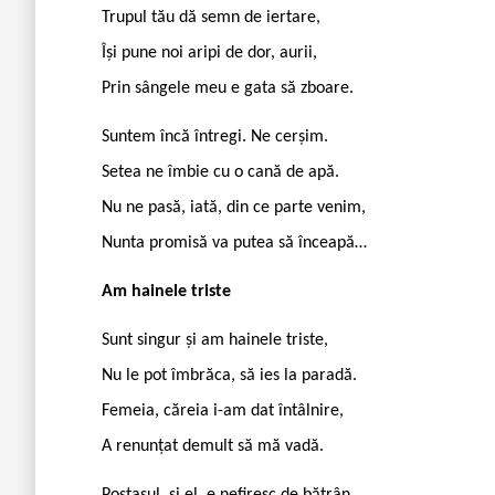
Trupul tău dă semn de iertare,
Își pune noi aripi de dor, aurii,
Prin sângele meu e gata să zboare.
Suntem încă întregi. Ne cerșim.
Setea ne îmbie cu o cană de apă.
Nu ne pasă, iată, din ce parte venim,
Nunta promisă va putea să înceapă…
Am hainele triste
Sunt singur și am hainele triste,
Nu le pot îmbrăca, să ies la paradă.
Femeia, căreia i-am dat întâlnire,
A renunțat demult să mă vadă.
Poștașul, și el, e nefiresc de bătrân,