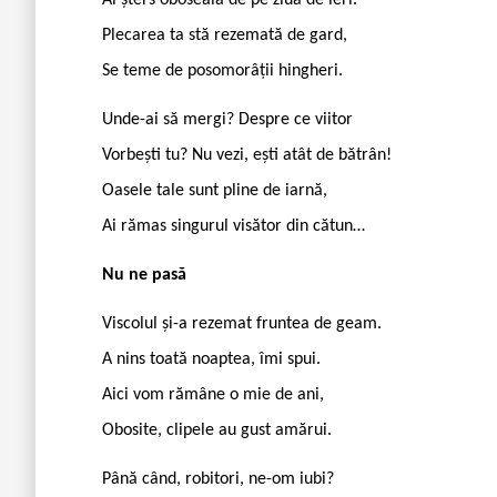
Plecarea ta stă rezemată de gard,
Se teme de posomorâții hingheri.
Unde-ai să mergi? Despre ce viitor
Vorbești tu? Nu vezi, ești atât de bătrân!
Oasele tale sunt pline de iarnă,
Ai rămas singurul visător din cătun…
Nu ne pasă
Viscolul și-a rezemat fruntea de geam.
A nins toată noaptea, îmi spui.
Aici vom rămâne o mie de ani,
Obosite, clipele au gust amărui.
Până când, robitori, ne-om iubi?