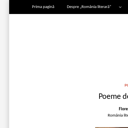
Prima pagină
Despre „România literară”
P
Poeme de
Flor
România lit