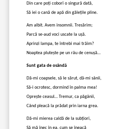
Din care poți coborî o singură dată,
Să iei o cană de apă din gălețile pline.
Am albit. Avem insomnii. Tresărim;
Parcă se-aud voci uscate la ușă.
Aprinzi lampa, te întrebi mai trăim?
Noaptea plutește pe un râu de cenușă…
Sunt gata de osândă
Dă-mi coapsele, să le sărut, dă-mi sânii,
Să-i ocrotesc, dormind în palma mea!
Oprește ceasul… Tremur, ca păgânii,
Când pleacă la prădat prin iarna grea.
Dă-mi mierea caldă de la subțiori,
Să mă înec în ea, cum se îneacă