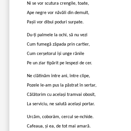
Ni se vor scutura crengile, toate,
Ape negre vor năvăli din demult,
Pașii vor dibui poduri surpate.
Du-ți palmele la ochi, să nu vezi
Cum fumegă zăpada prin cartier,
Cum cerșetorul își unge rănile
Pe un ziar tipărit pe lespezi de cer.
Ne clătinăm între ani, între clipe,
Pozele le-am pus la păstrat în sertar,
Călătorim cu același tramvai obosit,
La serviciu, ne salută același portar.
Urcăm, coborâm, cercul se-nchide.
Cafeaua, și ea, de tot mai amară.