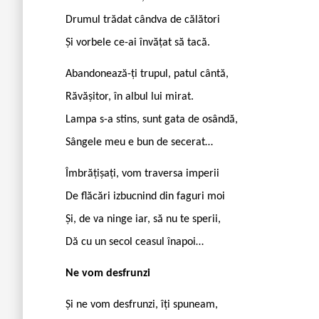
Drumul trădat cândva de călători
Și vorbele ce-ai învățat să tacă.
Abandonează-ți trupul, patul cântă,
Răvășitor, în albul lui mirat.
Lampa s-a stins, sunt gata de osândă,
Sângele meu e bun de secerat…
Îmbrățișați, vom traversa imperii
De flăcări izbucnind din faguri moi
Și, de va ninge iar, să nu te sperii,
Dă cu un secol ceasul înapoi…
Ne vom desfrunzi
Și ne vom desfrunzi, îți spuneam,