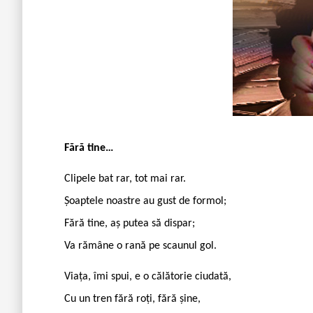
Fără tine…
Clipele bat rar, tot mai rar.
Șoaptele noastre au gust de formol;
Fără tine, aș putea să dispar;
Va rămâne o rană pe scaunul gol.
Viața, îmi spui, e o călătorie ciudată,
Cu un tren fără roți, fără șine,