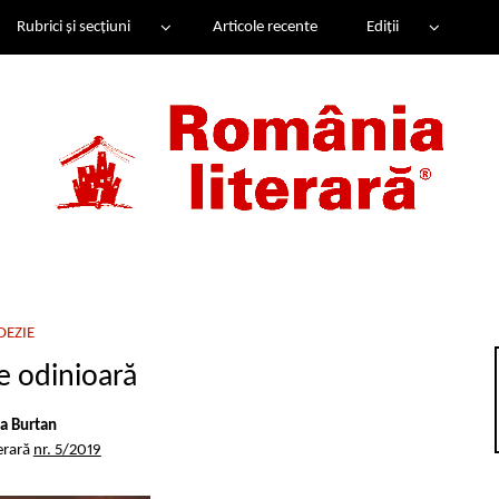
Rubrici și secțiuni
Articole recente
Ediții
OEZIE
 odinioară
ea Burtan
erară
nr. 5/2019