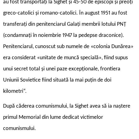
au fost transportați la Sighet și 45-50 de episcopi și preoți
greco-catolici și romano-catolici. În august 1951 au fost
transferați din penitenciarul Galați membrii lotului PNȚ
(condamnați în noiembrie 1947 la pedepse draconice).
Penitenciarul, cunoscut sub numele de «colonia Dunărea»
era considerat «unitate de muncă specială», fiind supus
unui secret total și unei paze excepționale, frontiera
Uniunii Sovietice fiind situată la mai puțin de doi
kilometri“.
După căderea comunismului, la Sighet avea să ia naștere
primul Memorial din lume dedicat victimelor
comunismului.