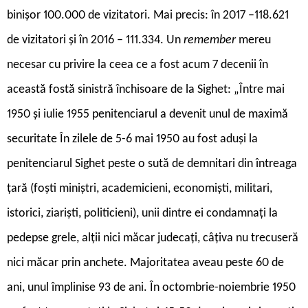
binișor 100.000 de vizitatori. Mai precis: în 2017 –118.621
de vizitatori și în 2016 – 111.334. Un
remember
mereu
necesar cu privire la ceea ce a fost acum 7 decenii în
această fostă sinistră închisoare de la Sighet: „Între mai
1950 și iulie 1955 penitenciarul a devenit unul de maximă
securitate În zilele de 5-6 mai 1950 au fost aduși la
penitenciarul Sighet peste o sută de demnitari din întreaga
țară (foști miniștri, academicieni, economiști, militari,
istorici, ziariști, politicieni), unii dintre ei condamnați la
pedepse grele, alții nici măcar judecați, câțiva nu trecuseră
nici măcar prin anchete. Majoritatea aveau peste 60 de
ani, unul împlinise 93 de ani. În octombrie-noiembrie 1950