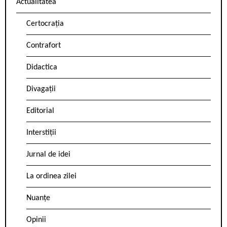
Actualitatea
Certocrația
Contrafort
Didactica
Divagații
Editorial
Interstiții
Jurnal de idei
La ordinea zilei
Nuanțe
Opinii