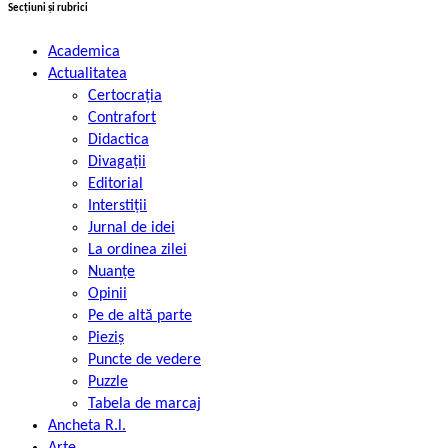
Secțiuni și rubrici
Academica
Actualitatea
Certocrația
Contrafort
Didactica
Divagații
Editorial
Interstiții
Jurnal de idei
La ordinea zilei
Nuanțe
Opinii
Pe de altă parte
Pieziș
Puncte de vedere
Puzzle
Tabela de marcaj
Ancheta R.l.
Arte