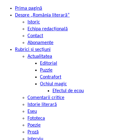
Prima pagină
Despre „România literară”
Istoric
Echipa redacțională
Contact
Abonamente
Rubrici și secțiuni
Actualitatea
Editorial
Puzzle
Contrafort
Ochiul magic
Efectul de ecou
Comentarii critice
Istorie literară
Eseu
Fototeca
Poezie
Proză
Interviu