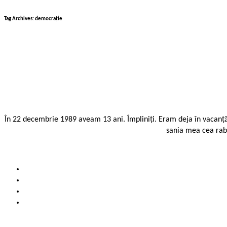
Tag Archives:
democrație
În 22 decembrie 1989 aveam 13 ani. Împliniți. Eram deja în vacanță, 
sania mea cea rab