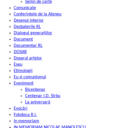
Semn de carte
Comunicate
Conferintele de la Ateneu
Desenul interior
Dezbaterile RL
Dialogul generațiilor
Document
Documentar RL
DOSAR
Dosarul artelor
Eseu
Etimologii
Eu și comunismul
Eveniment
Bicentenar
Centenar I.D. Sîrbu
La aniversară
Evocări
Fototeca R.l.
In memoriam
IN MEMORIAM NICOLAE MANOLESCU