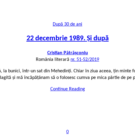
După 30 de ani
22 decembrie 1989. Și după
Cristian Pătrășconiu
România literară
nr. 51-52/2019
la bunici, într-un sat din Mehedinți. Chiar în ziua aceea, țin minte fo
lagită și mă încăpățânam să o folosesc cumva pe mica pârtie de pe p
Continue Reading
0