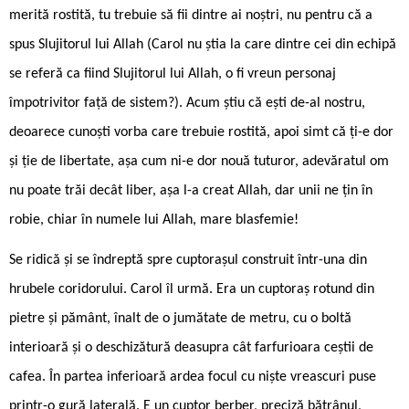
merită rostită, tu trebuie să fii dintre ai noștri, nu pentru că a
spus Slujitorul lui Allah (Carol nu știa la care dintre cei din echipă
se referă ca fiind Slujitorul lui Allah, o fi vreun personaj
împotrivitor față de sistem?). Acum știu că ești de-al nostru,
deoarece cunoști vorba care trebuie rostită, apoi simt că ți-e dor
și ție de libertate, așa cum ni-e dor nouă tuturor, adevăratul om
nu poate trăi decât liber, așa l-a creat Allah, dar unii ne țin în
robie, chiar în numele lui Allah, mare blasfemie!
Se ridică și se îndreptă spre cuptorașul construit într-una din
hrubele coridorului. Carol îl urmă. Era un cuptoraș rotund din
pietre și pământ, înalt de o jumătate de metru, cu o boltă
interioară și o deschizătură deasupra cât farfurioara ceștii de
cafea. În partea inferioară ardea focul cu niște vreascuri puse
printr-o gură laterală. E un cuptor berber, preciză bătrânul,