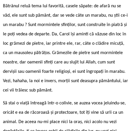
Bătrânul reluă tema lui favorită, casele săpate: de afară nu se
văd, ele sunt sub pământ, dar se vede câte un marabu, nu știi ce-i
un marabu ? Sunt mormintele sfinților, sunt construite în piatră și
le poți vedea de departe. Da, Carol își aminti că văzuse din loc în
loc grămezi de pietre, iar printre ele, rar, câte o clădire micuță,
ca un mausoleu pătrățos. Grămezile de pietre sunt mormintele
noastre, dar oamenii sfinți care au slujit lui Allah, cum sunt
dervișii sau oamenii foarte religioși, ei sunt îngropați în marabu.
Vezi, hahaha, la noi e invers, morții sunt deasupra pământului, iar
cei vii trăiesc sub pământ.
Să stai o viață întreagă într-o colivie, se auzea vocea jeluindu-se,
oricât e ea de răcoroasă și protectoare, tot îți vine să urli ca un
animal. De aceea nu-mi place nici la oraș, nici acolo nu vezi