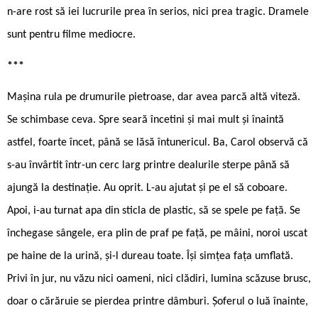
n-are rost să iei lucrurile prea în serios, nici prea tragic. Dramele
sunt pentru filme mediocre.
***
Mașina rula pe drumurile pietroase, dar avea parcă altă viteză.
Se schimbase ceva. Spre seară încetini și mai mult și înaintă
astfel, foarte încet, până se lăsă întunericul. Ba, Carol observă că
s-au învârtit într-un cerc larg printre dealurile sterpe până să
ajungă la destinație. Au oprit. L-au ajutat și pe el să coboare.
Apoi, i-au turnat apa din sticla de plastic, să se spele pe față. Se
închegase sângele, era plin de praf pe față, pe mâini, noroi uscat
pe haine de la urină, și-l dureau toate. Își simțea fața umflată.
Privi în jur, nu văzu nici oameni, nici clădiri, lumina scăzuse brusc,
doar o cărăruie se pierdea printre dâmburi. Șoferul o luă înainte,