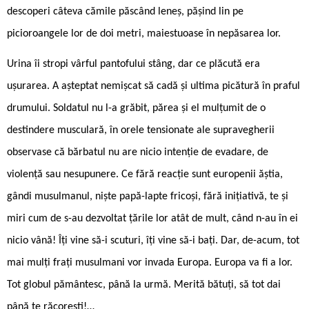
descoperi câteva cămile păscând leneș, pășind lin pe
picioroangele lor de doi metri, maiestuoase în nepăsarea lor.
Urina îi stropi vârful pantofului stâng, dar ce plăcută era
ușurarea. A așteptat nemișcat să cadă și ultima picătură în praful
drumului. Soldatul nu l-a grăbit, părea și el mulțumit de o
destindere musculară, în orele tensionate ale supravegherii
observase că bărbatul nu are nicio intenție de evadare, de
violență sau nesupunere. Ce fără reacție sunt europenii ăștia,
gândi musulmanul, niște papă-lapte fricoși, fără inițiativă, te și
miri cum de s-au dezvoltat țările lor atât de mult, când n-au în ei
nicio vână! Îți vine să-i scuturi, îți vine să-i bați. Dar, de-acum, tot
mai mulți frați musulmani vor invada Europa. Europa va fi a lor.
Tot globul pământesc, până la urmă. Merită bătuți, să tot dai
până te răcorești!…