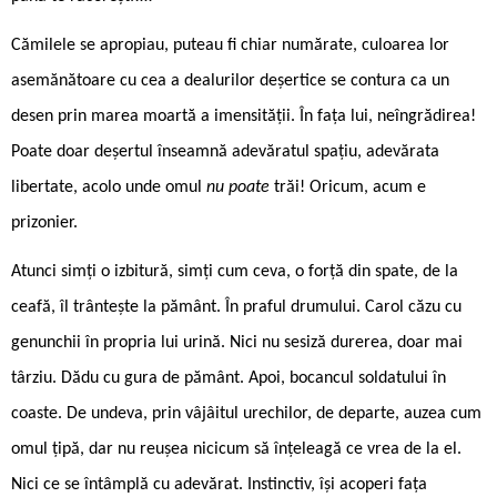
Cămilele se apropiau, puteau fi chiar numărate, culoarea lor
asemănătoare cu cea a dealurilor deșertice se contura ca un
desen prin marea moartă a imensității. În fața lui, neîngrădirea!
Poate doar deșertul înseamnă adevăratul spațiu, adevărata
libertate, acolo unde omul
nu poate
trăi! Oricum, acum e
prizonier.
Atunci simți o izbitură, simți cum ceva, o forță din spate, de la
ceafă, îl trântește la pământ. În praful drumului. Carol căzu cu
genunchii în propria lui urină. Nici nu sesiză durerea, doar mai
târziu. Dădu cu gura de pământ. Apoi, bocancul soldatului în
coaste. De undeva, prin vâjâitul urechilor, de departe, auzea cum
omul țipă, dar nu reușea nicicum să înțeleagă ce vrea de la el.
Nici ce se întâmplă cu adevărat. Instinctiv, își acoperi fața