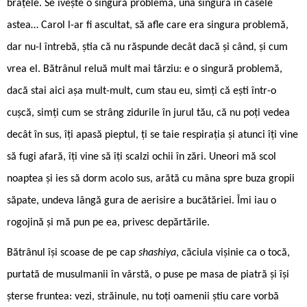
brațele. Se ivește o singură problemă, una singură în casele
astea… Carol l-ar fi ascultat, să afle care era singura problemă,
dar nu-l întrebă, știa că nu răspunde decât dacă și când, și cum
vrea el. Bătrânul reluă mult mai târziu: e o singură problemă,
dacă stai aici așa mult-mult, cum stau eu, simți că ești într-o
cușcă, simți cum se strâng zidurile în jurul tău, că nu poți vedea
decât în sus, îți apasă pieptul, ți se taie respirația și atunci îți vine
să fugi afară, îți vine să îți scalzi ochii în zări. Uneori mă scol
noaptea și ies să dorm acolo sus, arătă cu mâna spre buza gropii
săpate, undeva lângă gura de aerisire a bucătăriei. Îmi iau o
rogojină și mă pun pe ea, privesc depărtările.
Bătrânul își scoase de pe cap
shashiya
, căciula vișinie ca o tocă,
purtată de musulmanii în vârstă, o puse pe masa de piatră și își
șterse fruntea: vezi, străinule, nu toți oamenii știu care vorbă