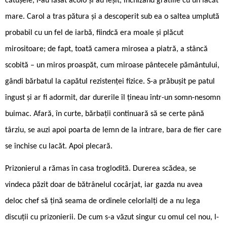
cătușele, l-au lăsat acolo și au ieșit, închizând gratiile cu un lacăt
mare. Carol a tras pătura și a descoperit sub ea o saltea umplută
probabil cu un fel de iarbă, fiindcă era moale și plăcut
mirositoare; de fapt, toată camera mirosea a piatră, a stâncă
scobită – un miros proaspăt, cum miroase pântecele pământului,
gândi bărbatul la capătul rezistenței fizice. S-a prăbușit pe patul
îngust și ar fi adormit, dar durerile îl țineau într-un somn-nesomn
buimac. Afară, în curte, bărbații continuară să se certe până
târziu, se auzi apoi poarta de lemn de la intrare, bara de fier care
se închise cu lacăt. Apoi plecară.
Prizonierul a rămas în casa troglodită. Durerea scădea, se
vindeca păzit doar de bătrânelul cocârjat, iar gazda nu avea
deloc chef să țină seama de ordinele celorlalți de a nu lega
discuții cu prizonierii. De cum s-a văzut singur cu omul cel nou, l-