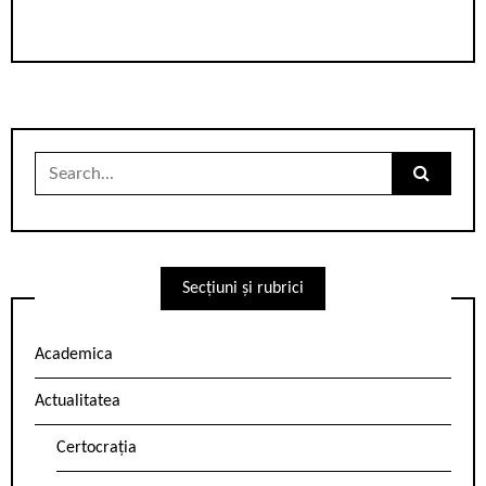
Search
for:
Secțiuni și rubrici
Academica
Actualitatea
Certocrația