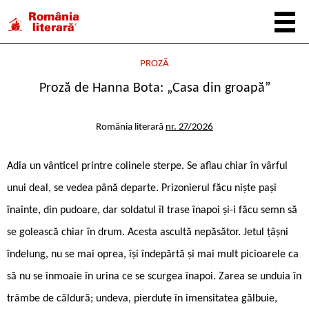
PROZĂ
Proză de Hanna Bota: „Casa din groapă”
România literară
nr. 27/2026
Adia un vânticel printre colinele sterpe. Se aflau chiar în vârful
unui deal, se vedea până departe. Prizonierul făcu niște pași
înainte, din pudoare, dar soldatul îl trase înapoi și-i făcu semn să
se golească chiar în drum. Acesta ascultă nepăsător. Jetul țâșni
îndelung, nu se mai oprea, își îndepărtă și mai mult picioarele ca
să nu se înmoaie în urina ce se scurgea înapoi. Zarea se unduia în
trâmbe de căldură; undeva, pierdute în imensitatea gălbuie,