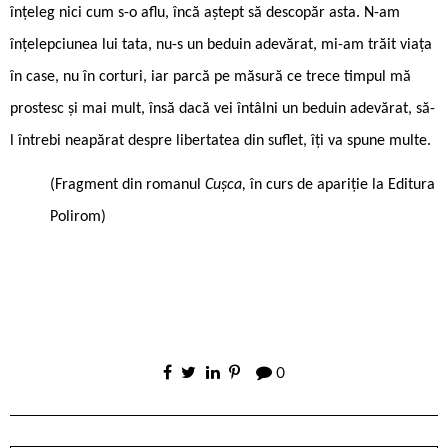
înțeleg nici cum s-o aflu, încă aștept să descopăr asta. N-am
înțelepciunea lui tata, nu-s un beduin adevărat, mi-am trăit viața
în case, nu în corturi, iar parcă pe măsură ce trece timpul mă
prostesc și mai mult, însă dacă vei întâlni un beduin adevărat, să-
l întrebi neapărat despre libertatea din suflet, îți va spune multe.
(Fragment din romanul
Cușca,
în curs de apariție la Editura
Polirom)
0