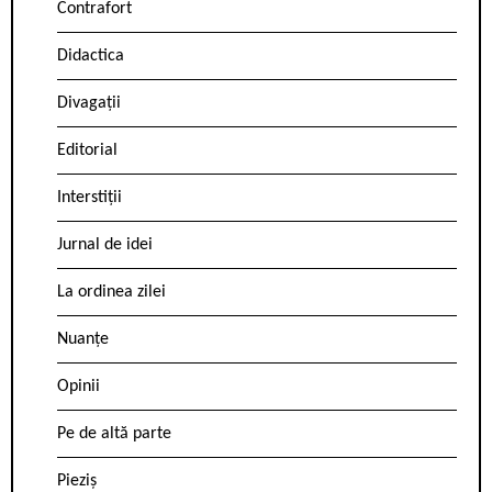
Contrafort
Didactica
Divagații
Editorial
Interstiții
Jurnal de idei
La ordinea zilei
Nuanțe
Opinii
Pe de altă parte
Pieziș