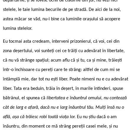
depărtările, ți se lovesc ochii de clădirile din jur, nu vezi nici
stelele, le taie lumina becurile de pe stradă. De aici de la noi,
astea măcar se văd, nu-i bine ca luminile orașului să acopere
lumina stelelor.
Eu tocmai asta credeam, interveni prizonierul, că voi, cei din
zona deșertului, voi sunteți cei ce trăiți cu adevărat în libertate,
că nu vă strânge spațiul; acum aflu că și tu, ca și mine, trăiești
într-o închisoare cu pereți care te strâng: altfel de cum mi se
întâmplă mie, dar tot nu ești liber. Poate nimeni nu e cu adevărat
liber. Tata era beduin, trăia în deșert, în marile întinderi, spuse
bătrânul, el spunea că
libertatea e înăuntrul omului, nu contează
cât de larg e afară, dacă nu e larg înăuntrul tău. Mulți însă nu o
află, așa că trăiesc robi toată viața lor.
Eu nu știu dacă o am
înăuntru, din moment ce mă strâng pereții casei mele, și nu