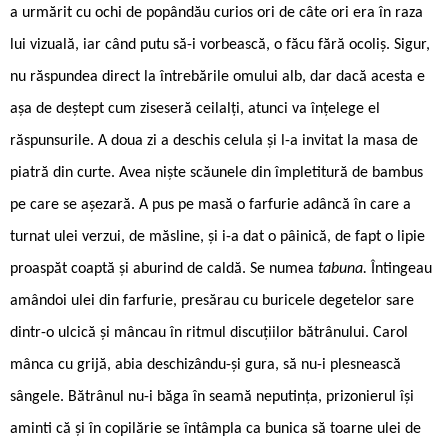
a urmărit cu ochi de popândău curios ori de câte ori era în raza
lui vizuală, iar când putu să-i vorbească, o făcu fără ocoliș. Sigur,
nu răspundea direct la întrebările omului alb, dar dacă acesta e
așa de deștept cum ziseseră ceilalți, atunci va înțelege el
răspunsurile. A doua zi a deschis celula și l-a invitat la masa de
piatră din curte. Avea niște scăunele din împletitură de bambus
pe care se așezară. A pus pe masă o farfurie adâncă în care a
turnat ulei verzui, de măsline, și i-a dat o pâinică, de fapt o lipie
proaspăt coaptă și aburind de caldă. Se numea
tabuna.
Întingeau
amândoi ulei din farfurie, presărau cu buricele degetelor sare
dintr-o ulcică și mâncau în ritmul discuțiilor bătrânului. Carol
mânca cu grijă, abia deschizându-și gura, să nu-i plesnească
sângele. Bătrânul nu-i băga în seamă neputința, prizonierul își
aminti că și în copilărie se întâmpla ca bunica să toarne ulei de