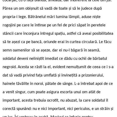
cocârjat, cu o față blândă, smeadă, dar indiferent la cele din jur.
Părea un om obișnuit să vadă de toate și să le judece după
propria-i lege. Bătrânelul mări lumina lămpii, aduse niște
rogojini pe care le întinse pe un fel de prici săpat în peretele
stâncii care înconjura întregul spațiu, astfel că aveai posibilitatea
să te așezi ca pe bancă, oriunde erai în curtea circulară. Le făcu
semn oamenilor să se așeze, dar ei nu-l băgară în seamă,
soldatul deveni neliniștit imediat ce dădu cu ochii de bărbatul
negroid. Acesta se răsti la el, evident nemulțumit de ceea ce i s-a
dat să vadă privind fața umflată și învinețită a prizonierului,
hainele tăvălite în noroi, pătate de sânge. L-a întrebat apoi de ce
a venit singur, cum poate asigura escorta unui om atât de
important, acesta trebuia ocrotit, nu abuzat, la care soldatul îl
corectă spunând: nu e nici important, nici periculos, e un străin și