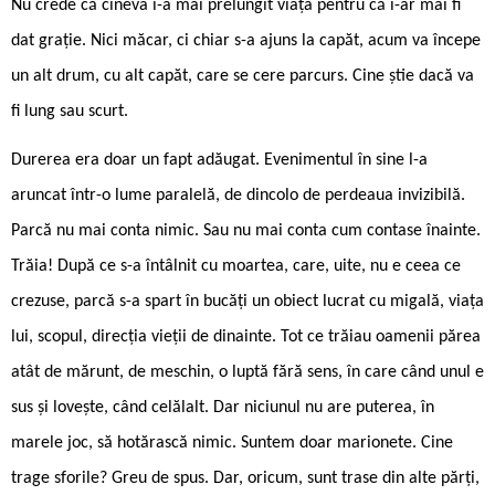
Nu crede că cineva i-a mai prelungit viața pentru că i-ar mai fi
dat grație. Nici măcar, ci chiar s-a ajuns la capăt, acum va începe
un alt drum, cu alt capăt, care se cere parcurs. Cine știe dacă va
fi lung sau scurt.
Durerea era doar un fapt adăugat. Evenimentul în sine l-a
aruncat într-o lume paralelă, de dincolo de perdeaua invizibilă.
Parcă nu mai conta nimic. Sau nu mai conta cum contase înainte.
Trăia! După ce s-a întâlnit cu moartea, care, uite, nu e ceea ce
crezuse, parcă s-a spart în bucăți un obiect lucrat cu migală, viața
lui, scopul, direcția vieții de dinainte. Tot ce trăiau oamenii părea
atât de mărunt, de meschin, o luptă fără sens, în care când unul e
sus și lovește, când celălalt. Dar niciunul nu are puterea, în
marele joc, să hotărască nimic. Suntem doar marionete. Cine
trage sforile? Greu de spus. Dar, oricum, sunt trase din alte părți,