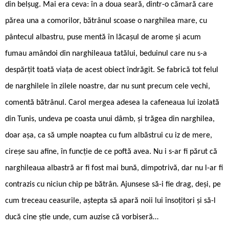
din belșug. Mai era ceva: în a doua seară, dintr-o cămară care
părea una a comorilor, bătrânul scoase o narghilea mare, cu
pântecul albastru, puse mentă în lăcașul de arome și acum
fumau amândoi din narghileaua tatălui, beduinul care nu s-a
despărțit toată viața de acest obiect îndrăgit. Se fabrică tot felul
de narghilele în zilele noastre, dar nu sunt precum cele vechi,
comentă bătrânul. Carol mergea adesea la cafeneaua lui izolată
din Tunis, undeva pe coasta unui dâmb, și trăgea din narghilea,
doar așa, ca să umple noaptea cu fum albăstrui cu iz de mere,
cireșe sau afine, în funcție de ce poftă avea. Nu i s-ar fi părut că
narghileaua albastră ar fi fost mai bună, dimpotrivă, dar nu l-ar fi
contrazis cu niciun chip pe bătrân. Ajunsese să-i fie drag, deși, pe
cum treceau ceasurile, aștepta să apară noii lui însoțitori și să-l
ducă cine știe unde, cum auzise că vorbiseră…