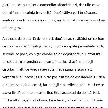
glorii apuse, nu mizeria oamenilor săraci de azi, dar uite că va
dormi într-o locuință troglodită. După câțiva pași în răcoare,
simți că prinde puteri, nu va muri, nu de la bătaia asta, nu e chiar
atât de grav.
Au trecut de o poartă de lemn și, după ce au străbătut un coridor
ce cobora în pantă sub pământ, cu grote săpate pe ambele părți,
servind, se pare, ca niște cămăruțe de depozitare, au intrat într-
un spațiu care semăna cu o curte interioară având pereții
circulari înalți de vreo șase-șapte metri până la suprafață,
verticali și alunecoși, fără nicio posibilitate de escaladare. Curtea
era luminată de o lampă, iar pereții albi reflectau o lumină ce se
așeza lividă pe fețele oamenilor. Erau așteptați de doi bărbați,
unul înalt și negru la culoare, bine legat, iar celălalt, un bătrânel