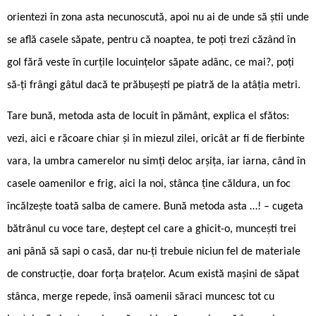
orientezi în zona asta necunoscută, apoi nu ai de unde să știi unde
se află casele săpate, pentru că noaptea, te poți trezi căzând în
gol fără veste în curțile locuințelor săpate adânc, ce mai?, poți
să-ți frângi gâtul dacă te prăbușești pe piatră de la atâția metri.
Tare bună, metoda asta de locuit în pământ, explica el sfătos:
vezi, aici e răcoare chiar și în miezul zilei, oricât ar fi de fierbinte
vara, la umbra camerelor nu simți deloc arșița, iar iarna, când în
casele oamenilor e frig, aici la noi, stânca ține căldura, un foc
încălzește toată salba de camere. Bună metoda asta …! – cugeta
bătrânul cu voce tare, deștept cel care a ghicit-o, muncești trei
ani până să sapi o casă, dar nu-ți trebuie niciun fel de materiale
de construcție, doar forța brațelor. Acum există mașini de săpat
stânca, merge repede, însă oamenii săraci muncesc tot cu