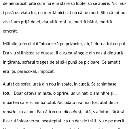
de nenorocit, uite cum nu e în stare să lupte, să se apere. Nici nu-
i pasă de viața lui, nu merită nici cât un câine mort. Știu că mi-au
zis să am grijă de el, dar uită-te și tu, merită bătut, merită
omorât.
Mâinile șoferului îl întoarseră pe prizonier, ah, îl durea tot corpul.
Era viu și liniștea se dusese, îi curgea sângele din nas și din gură
în țărână, șoferul trăgea de el să-l pună pe picioare. Ce amețit
era! Și, paradoxal, împăcat.
Ajutat de șofer, urcă din nou în spate, în cușcă. Se schimbase
totul. Doar câteva minute, o oprire, un urinat, o amintire și…
moartea care schimbă totul. Niciodată n-a mai fost atât de
în
moarte
, ca acum. Parcă trecuse
dincolo
și, iată, s-a întors fără să
fi cerut întoarcerea, neașteptat, ca un dar de trăit. Nu e pe merit.