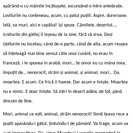
apărând-o cu mâinile încătușate, ascunzând-o între antebrațe.
Loviturile nu conteneau, acum, cu patul puștii. Aspre, dureroase.
Iată, va muri, aici e capătul! își spuse. Cămilele, deșertul…,
icniturile din gâtlej îi ieșeau de la sine, fără să vrea. Deși
izbiturile nu încetau, când de-o parte, când de alta, acum reușea
să înțeleagă mai bine sensul câte unui cuvânt, nu erau în
franceză, i le spunea în arabă: mori… te omor eu cu mâna mea,
împuțit de… nenorocit, străin și animal, și animal, mori… Da,
moartea. E acum. Ce frică îi fusese. Dar acum e liniște. Moartea
nu e nimic. E doar liniște. Să intri în deșert adânc de tot, până
dincolo de tine.
Mori, animal ce ești, animal, străin nenorocit! Simți țeava rece a
puștii apasându-i gâtul, țintuindu-l de pământ. Va trage, acum va