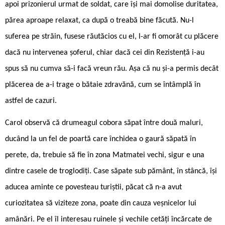
apoi prizonierul urmat de soldat, care își mai domolise duritatea,
părea aproape relaxat, ca după o treabă bine făcută. Nu-l
suferea pe străin, fusese răutăcios cu el, l-ar fi omorât cu plăcere
dacă nu intervenea șoferul, chiar dacă cei din Rezistență i-au
spus să nu cumva să-i facă vreun rău. Așa că nu și-a permis decât
plăcerea de a-i trage o bătaie zdravănă, cum se întâmplă în
astfel de cazuri.
Carol observă că drumeagul cobora săpat între două maluri,
ducând la un fel de poartă care închidea o gaură săpată în
perete, da, trebuie să fie în zona Matmatei vechi, sigur e una
dintre casele de troglodiți. Case săpate sub pământ, în stâncă, își
aducea aminte ce povesteau turiștii, păcat că n-a avut
curiozitatea să viziteze zona, poate din cauza veșnicelor lui
amânări. Pe el îl interesau ruinele și vechile cetăți încărcate de