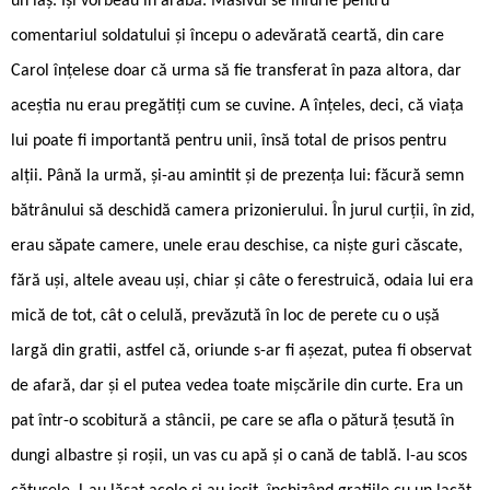
un laș. Își vorbeau în arabă. Masivul se înfurie pentru
comentariul soldatului și începu o adevărată ceartă, din care
Carol înțelese doar că urma să fie transferat în paza altora, dar
aceștia nu erau pregătiți cum se cuvine. A înțeles, deci, că viața
lui poate fi importantă pentru unii, însă total de prisos pentru
alții. Până la urmă, și-au amintit și de prezența lui: făcură semn
bătrânului să deschidă camera prizonierului. În jurul curții, în zid,
erau săpate camere, unele erau deschise, ca niște guri căscate,
fără uși, altele aveau uși, chiar și câte o ferestruică, odaia lui era
mică de tot, cât o celulă, prevăzută în loc de perete cu o ușă
largă din gratii, astfel că, oriunde s-ar fi așezat, putea fi observat
de afară, dar și el putea vedea toate mișcările din curte. Era un
pat într-o scobitură a stâncii, pe care se afla o pătură țesută în
dungi albastre și roșii, un vas cu apă și o cană de tablă. I-au scos