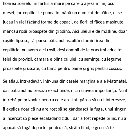
floarea soarelui în farfuria mare pe care o așeza în mijlocul
mesei, iar copiilor le punea în mână un dumicat de pâine, ei se
jucau în ulei făcând forme de copaci, de flori, el făcea mașinuțe,
mâncau roșii proaspete din grădină. Aici uleiul e de măsline, doar
roșiile lipsesc, răspunse bătrânul ascultând amintirea din
copilărie, nu avem aici roșii, deși domnii de la oraș îmi aduc tot
felul de provizii, cămara e plină cu ulei, cu semințe, cu legume
proaspete și uscate, cu făină pentru pâine și griș pentru cușcuș.
Se aflau, într-adevăr, într-una din casele marginale ale Matmatei,
dar bătrânul nu preciză exact unde, nici nu avea importanță. Nu îl
întrebă pe prizonier pentru ce e arestat, părea să nu-l intereseze,
îi explică doar că nu are rost să se gândească la fugă, unul singur
a încercat să plece escaladând zidul, dar a fost repede prins, nu a
apucat să fugă departe, pentru că, străin fiind, e greu să te