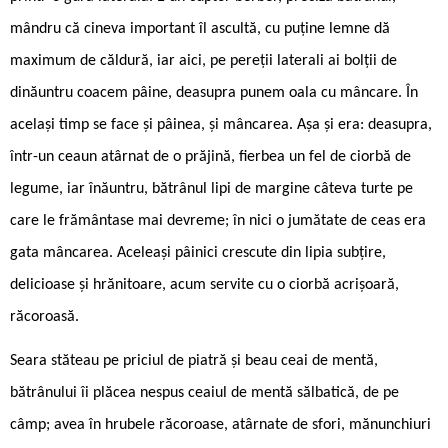
mândru că cineva important îl ascultă, cu puține lemne dă
maximum de căldură, iar aici, pe pereții laterali ai bolții de
dinăuntru coacem pâine, deasupra punem oala cu mâncare. În
același timp se face și pâinea, și mâncarea. Așa și era: deasupra,
într-un ceaun atârnat de o prăjină, fierbea un fel de ciorbă de
legume, iar înăuntru, bătrânul lipi de margine câteva turte pe
care le frământase mai devreme; în nici o jumătate de ceas era
gata mâncarea. Aceleași pâinici crescute din lipia subțire,
delicioase și hrănitoare, acum servite cu o ciorbă acrișoară,
răcoroasă.
Seara stăteau pe priciul de piatră și beau ceai de mentă,
bătrânului îi plăcea nespus ceaiul de mentă sălbatică, de pe
câmp; avea în hrubele răcoroase, atârnate de sfori, mănunchiuri