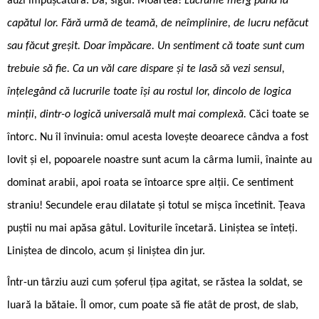
auzi împușcătura. Da, sigur. Moartea!
Lucrurile merg până la
capătul lor. Fără urmă de teamă, de neîmplinire, de lucru nefăcut
sau făcut greșit. Doar împăcare. Un sentiment că toate sunt cum
trebuie să fie. Ca un văl care dispare și te lasă să vezi sensul,
înțelegând că lucrurile toate își au rostul lor, dincolo de logica
minții, dintr-o logică universală mult mai complexă.
Căci toate se
întorc. Nu îl învinuia: omul acesta lovește deoarece cândva a fost
lovit și el, popoarele noastre sunt acum la cârma lumii, înainte au
dominat arabii, apoi roata se întoarce spre alții. Ce sentiment
straniu! Secundele erau dilatate și totul se mișca încetinit. Țeava
puștii nu mai apăsa gâtul. Loviturile încetară. Liniștea se înteți.
Liniștea de dincolo, acum și liniștea din jur.
Într-un târziu auzi cum șoferul țipa agitat, se răstea la soldat, se
luară la bătaie. Îl omor, cum poate să fie atât de prost, de slab,