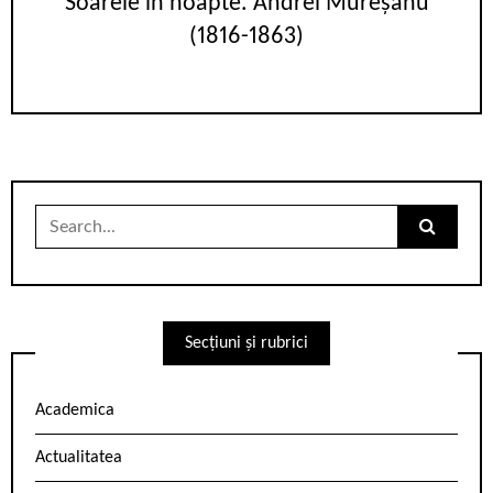
Soarele în noapte. Andrei Mureșanu
(1816-1863)
Search
for:
Secțiuni și rubrici
Academica
Actualitatea