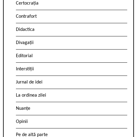
Certocrația
Contrafort
Didactica
Divagații
Editorial
Interstiții
Jurnal de idei
La ordinea zilei
Nuanțe
Opinii
Pe de altă parte