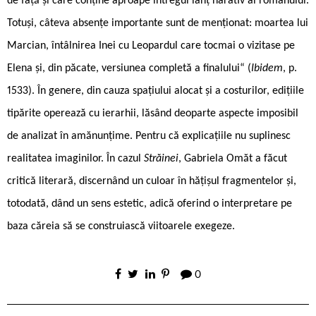
de față și care conține aproape întregul lanț narativ al romanului.
Totuși, câteva absențe importante sunt de menționat: moartea lui
Marcian, întâlnirea Inei cu Leopardul care tocmai o vizitase pe
Elena și, din păcate, versiunea completă a finalului“ (
Ibidem
, p.
1533). În genere, din cauza spațiului alocat și a costurilor, edițiile
tipărite operează cu ierarhii, lăsând deoparte aspecte imposibil
de analizat în amănunțime. Pentru că explicațiile nu suplinesc
realitatea imaginilor. În cazul
Străinei
, Gabriela Omăt a făcut
critică literară, discernând un culoar în hățișul fragmentelor și,
totodată, dând un sens estetic, adică oferind o interpretare pe
baza căreia să se construiască viitoarele exegeze.
0