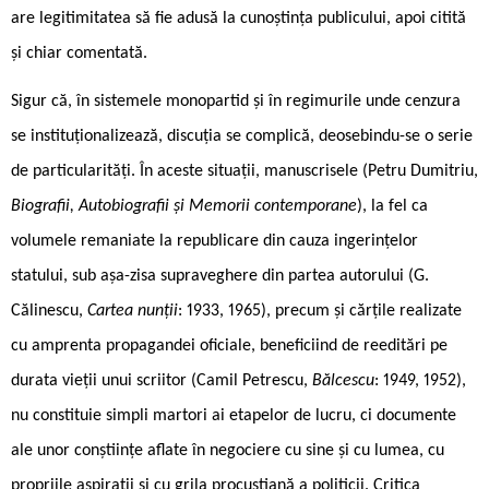
are legitimitatea să fie adusă la cunoștința publicului, apoi citită
și chiar comentată.
Sigur că, în sistemele monopartid și în regimurile unde cenzura
se instituționalizează, discuția se complică, deosebindu-se o serie
de particularități. În aceste situații, manuscrisele (Petru Dumitriu,
Biografii, Autobiografii și Memorii contemporane
), la fel ca
volumele remaniate la republicare din cauza ingerințelor
statului, sub așa-zisa supraveghere din partea autorului (G.
Călinescu,
Cartea nunții
: 1933, 1965), precum și cărțile realizate
cu amprenta propagandei oficiale, beneficiind de reeditări pe
durata vieții unui scriitor (Camil Petrescu,
Bălcescu
: 1949, 1952),
nu constituie simpli martori ai etapelor de lucru, ci documente
ale unor conștiințe aflate în negociere cu sine și cu lumea, cu
propriile aspirații și cu grila procustiană a politicii. Critica