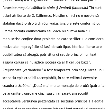
(Socec, 1883) a fost girată de T. Maiorescu. Pe de altă parte,
Povestea magului călător în stele
și
Avatarii faraonului Tlà
sunt
titluri atribuite de G. Călinescu. Nu știm și nici nu e nevoie să
stabilim dacă o strofă din
Convorbiri literare
este conformă cu
ultima dorință eminesciană sau dacă nu cumva lada cu
manuscrise conține doar proiecte pe care scriitorul le considera
necizelate, nepregătite să iasă de sub tipar. Istoricul literar are
posibilitatea să aleagă, potrivit unui set de principii, un text
asupra căruia să nu aplice ipoteza că ar fi cel „de bază“.
Prejudecata „variantelor“ a fost temperată prin coagularea unui
scenariu epic credibil (acceptabil), în care editorul devenise
coautorul
Străinei
: „După mai multe montaje de probă (patru, iar
pe anumite tronsoane cinci sau chiar șase), am socotit
acceptabilă versiunea prezentată ca secțiune principală a ediției