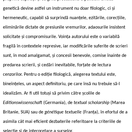
genetică devine astfel un instrument nu doar filologic, ci și
hermeneutic, capabil să surprindă nuanțele, ezitările, corecțiile,
eliminările dictate de presiunile vremurilor, adaosurile insistent
solicitate și compromisurile. Voința autorului este o variabilă
fragilă în contextele represive, iar modificările suferite de scrieri
sunt, în mod amalgamat, și concesii benevole, comise înainte de
predarea scrierii, și cedări inevitabile, forțate de lectura
cenzorilor. Pentru o ediție filologică, alegerea textului este,
bineînțeles, un aspect definitoriu, pe care însă nu trebuie să-l
idealizăm. Ar fi util totuși să privim către școlile de
Editionswissenschaft
(Germania), de
textual scholarship
(Marea
Britanie, SUA) sau de
génétique textuelle
(Franța), în efortul de a
asimila cât mai eficient dezbaterile referitoare la criteriile de
selecție și de interpretare a surselor.