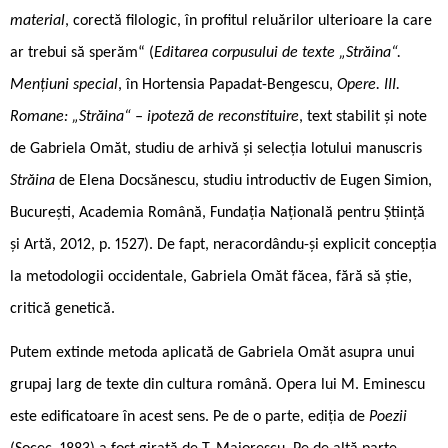
material
, corectă filologic, în profitul reluărilor ulterioare la care
ar trebui să sperăm“ (
Editarea corpusului de texte „Străina“.
Mențiuni special
, în Hortensia Papadat-Bengescu,
Opere. III.
Romane: „Străina“ – ipoteză de reconstituire
, text stabilit și note
de Gabriela Omăt, studiu de arhivă și selecția lotului manuscris
Străina
de Elena Docsănescu, studiu introductiv de Eugen Simion,
București, Academia Română, Fundația Națională pentru Știință
și Artă, 2012, p. 1527). De fapt, neracordându-și explicit concepția
la metodologii occidentale, Gabriela Omăt făcea, fără să știe,
critică genetică.
Putem extinde metoda aplicată de Gabriela Omăt asupra unui
grupaj larg de texte din cultura română. Opera lui M. Eminescu
este edificatoare în acest sens. Pe de o parte, ediția de
Poezii