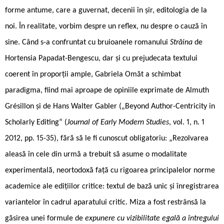
forme antume, care a guvernat, decenii în șir, editologia de la
noi. În realitate, vorbim despre un reflex, nu despre o cauză în
sine. Când s-a confruntat cu bruioanele romanului
Străina
de
Hortensia Papadat-Bengescu, dar și cu prejudecata textului
coerent în proporții ample, Gabriela Omăt a schimbat
paradigma, fiind mai aproape de opiniile exprimate de Almuth
Grésillon și de Hans Walter Gabler („Beyond Author-Centricity in
Scholarly Editing“ (
Journal of Early Modern Studies
, vol. 1, n. 1
2012, pp. 15-35), fără să le fi cunoscut obligatoriu: „Rezolvarea
aleasă în cele din urmă a trebuit să asume o modalitate
experimentală, neortodoxă față cu rigoarea principalelor norme
academice ale edițiilor critice: textul de bază unic și înregistrarea
variantelor în cadrul aparatului critic. Miza a fost restrânsă la
găsirea unei formule de
expunere cu vizibilitate egală a întregului