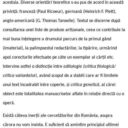
acestuia. Diverse orientări teoretice s-au pus de acord în această
privință: franceză (Paul Ricoeur), germană (Heinrich F. Plett),
anglo-americană (G. Thomas Tanselle). Textul se discerne după
consultarea unei liste de produse artizanale, ceea ce contribuie la
mai buna înțelegere a drumului parcurs de la primul gând
(imaterial), la palimpsestul redactărilor, la tipărire, urmărind
apoi corecturile efectuate pe câte un exemplar al cărții etc.
Intervine astfel o distincție între
editologie (critica filologică/
critica variantelor)
, având scopul de a stabili care ar fi limitele
unui text încadrabil între coperte, și
critica genetică
, al cărei
obiect este totalitatea manuscriselor aflate în relație directă cu o
operă.
Există câteva inerții ale cercetătorilor din România, asupra
cărora nu vom insista. E suficient să amintim principiul ultimei