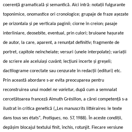
coerență gramaticală și semantică. Aici intră: notații fulgurante
toponimice, onomastice ori cronologice; grupaje de fraze așezate
pe orizontala și pe verticala paginii; ciorne în creion; pasaje
interliniare, deosebite, eventual, prin culori; bruioane hașurate
de autor, la care, aparent, a renunțat definitiv; fragmente de
portret, capitole neîncheiate; versuri (unele interpolate); variații
de scriere ale aceluiași cuvânt; lecțiuni incerte și greșeli;
dactilograme corectate sau cenzurate în redacții (edituri) etc.
Prin această abordare s-ar evita preocuparea pentru
reconstruirea unui model
ne varietur
, după cum a semnalat
cercetătoarea franceză Almuth Grésillon, a cărei competență s-a
ilustrat în critica genetică („Les manuscrits littéraires: le texte
dans tous ses états“,
Pratiques
, no. 57, 1988). În aceste condiții,
depășim blocajul textului finit, închis, rotunjit. Fiecare versiune