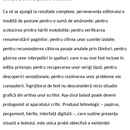
Ca să se ajungă la rezultate complexe, perseverența editorului e
însoțită de pasiune pentru o sumă de amănunte: pentru
scotocirea printre hârtii mototolite; pentru verificarea
renumerotării paginilor; pentru citirea unor cuvinte izolate;
pentru recunoașterea câtorva pasaje anulate prin tăieturi; pentru
găsirea unor interpolări în șpalturi, care n-au mai fost incluse în
ediția princeps; pentru recuperarea unor verigi lipsă; pentru
descoperiri senzaționale; pentru rezolvarea unor probleme ale
cunoașterii. Îngrijitorul de text nu desconsideră nicio situație
grafică din arhiva unui scriitor. Așa-zisul balast poate deveni
protagonist al aparatului critic. Produsul tehnologic – papirus,
pergament, hârtie, interfață digitală –, care susține prezența
vizuală a textului, este unica probă obiectivă a existenței