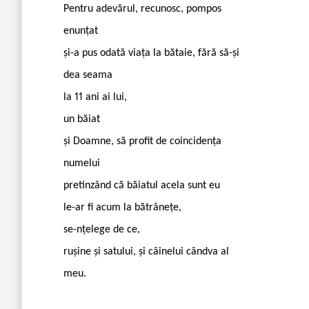
Pentru adevărul, recunosc, pompos
enunțat
și-a pus odată viața la bătaie, fără să-și
dea seama
la 11 ani ai lui,
un băiat
și Doamne, să profit de coincidența
numelui
pretinzând că băiatul acela sunt eu
le-ar fi acum la bătrânețe,
se-nțelege de ce,
rușine și satului, și câinelui cândva al
meu.