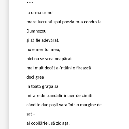
***
la urma urmei
mare lucru să spui poezia m-a condus la
Dumnezeu
și să fie adevărat.
nu e meritul meu,
nici nu se vrea neapărat
mai mult decât a-’ntâlni o firească
deci grea
în toată grația sa
mirare de trandafir în aer de cimitir
când te duc pașii vara într-o margine de
sat –
al copilăriei, să zic așa.