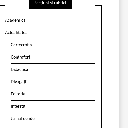
Secțiuni și rubrici
Academica
Actualitatea
Certocrația
Contrafort
Didactica
Divagații
Editorial
Interstiții
Jurnal de idei