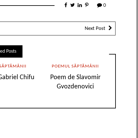
0
Next Post
ed Posts
SĂPTĂMÂNII
POEMUL SĂPTĂMÂNII
abriel Chifu
Poem de Slavomir
Gvozdenovici