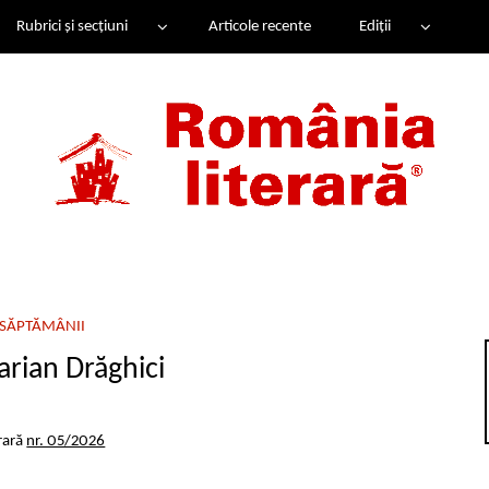
Rubrici și secțiuni
Articole recente
Ediții
SĂPTĂMÂNII
rian Drăghici
rară
nr. 05/2026