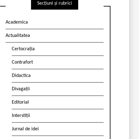
Secțiuni și rubrici
Academica
Actualitatea
Certocrația
Contrafort
Didactica
Divagații
Editorial
Interstiții
Jurnal de idei