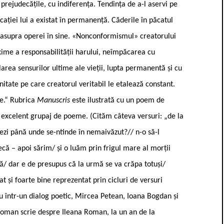
 prejudecățile, cu indiferența. Tendința de a-l aservi pe
cației lui a existat în permanență. Căderile în păcatul
at asupra operei în sine. «Nonconformismul» creatorului
axime a responsabilității harului, neîmpăcarea cu
ularea sensurilor ultime ale vieții, lupta permanentă și cu
nitate pe care creatorul veritabil le etalează constant.
re.“ Rubrica
Manuscris
este ilustrată cu un poem de
 excelent grupaj de poeme. (Cităm câteva versuri: „de la
ezi până unde se-ntinde în nemaivăzut?// n-o să-l
că – apoi sărim/ și o luăm prin frigul mare al morții
ă/ dar e de presupus că la urmă se va crăpa totuși/
t și foarte bine reprezentat prin cicluri de versuri
u într-un dialog poetic, Mircea Petean, Ioana Bogdan și
oman scrie despre Ileana Roman, la un an de la