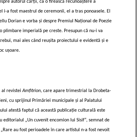
despre autorul cărții, ca o firească recunoaștere a
 el i-a fost maestrul de ceremonii, el a tras ponoasele. El
Gellu Dorian e vorba și despre Premiul Național de Poezie
, o plimbare imperială pe creste. Presupun că nu-i va
rebui, mai ales când reușita proiectului e evidentă și e
loc ușoare.
 al revistei
Amfitrion
, care apare trimestrial la Drobeta-
eni, cu sprijinul Primăriei municipale și al Palatului
lui atestă faptul că această publicație culturală este
cu editorialul „Un cuvenit encomion lui Sisif“, semnat de
 „Rare au fost perioadele în care artistul n-a fost nevoit