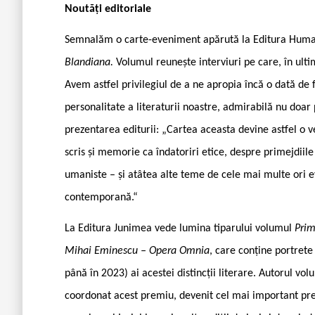
Noutăți editoriale
Semnalăm o carte-eveniment apărută la Editura Huma
Blandiana.
Volumul reunește interviuri pe care, în ultim
Avem astfel privilegiul de a ne apropia încă o dată d
personalitate a literaturii noastre, admirabilă nu doar
prezentarea editurii: „Cartea aceasta devine astfel o v
scris și memorie ca îndatoriri etice, despre primejdiile 
umaniste – și atâtea alte teme de cele mai multe ori ev
contemporană.“
La Editura Junimea vede lumina tiparului volumul
Prim
Mihai Eminescu – Opera Omnia
, care conține portrete 
până în 2023) ai acestei distincții literare. Autorul vol
coordonat acest premiu, devenit cel mai important pre