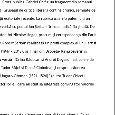
. Proză publică Gabriel Chifu: un fragment din romanul
. Grupajul de critică literară conține cronici, semnate de
iții editoriale recente. La rubrica
Interviu
putem citi un
 vorbă cu poetul Ion Șerban Drincea, adică fiu și tată. De
autor, tot Nicolae Jinga), precum și corespondența din Paris
r Robert Șerban realizează un profil complex al unui artist
 (1947 – 2013), originar din Drobeta-Turnu Severin și
cu versuri (Crina Răducan și Andrei Dogaru), articolele de
 Tudor Rățoi și Dinică Ciobotea) și despre „căderea
ui Ungaro-Otoman (1521 -1526)“ (autor Tudor Chicet).
ctorilor ei, care au știut să integreze convingător valorile