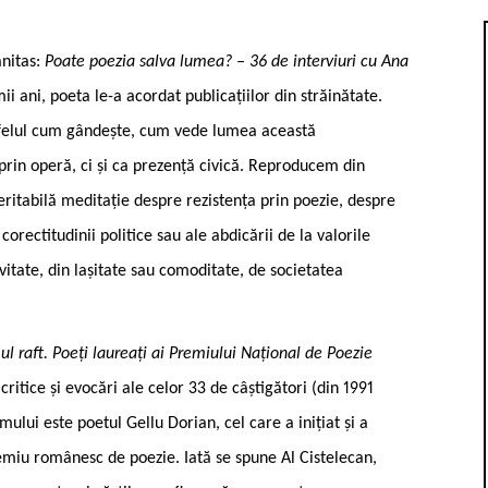
nitas:
Poate poezia salva lumea? – 36 de interviuri cu Ana
ii ani, poeta le-a acordat publicațiilor din străinătate.
e felul cum gândește, cum vede lumea această
 prin operă, ci și ca prezență civică. Reproducem din
eritabilă meditație despre rezistența prin poezie, despre
corectitudinii politice sau ale abdicării de la valorile
itate, din lașitate sau comoditate, de societatea
ul raft. Poeți laureați ai Premiului Național de Poezie
critice și evocări ale celor 33 de câștigători (din 1991
umului este poetul Gellu Dorian, cel care a inițiat și a
miu românesc de poezie. Iată se spune Al Cistelecan,