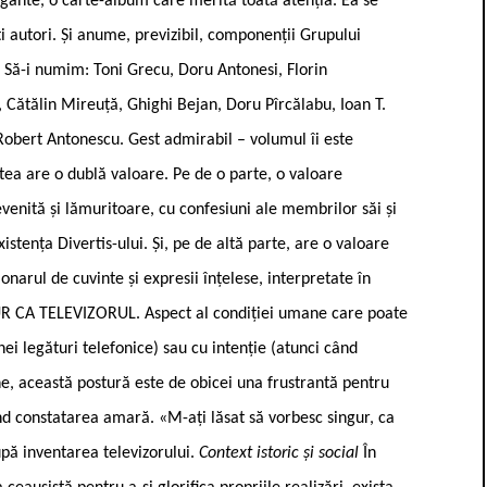
legante, o carte-album care merită toată atenția. Ea se
i autori. Și anume, previzibil, componenții Grupului
 Să-i numim: Toni Grecu, Doru Antonesi, Florin
, Cătălin Mireuță, Ghighi Bejan, Doru Pîrcălabu, Ioan T.
Robert Antonescu. Gest admirabil – volumul îi este
tea are o dublă valoare. Pe de o parte, o valoare
venită și lămuritoare, cu confesiuni ale membrilor săi și
istența Divertis-ului. Și, pe de altă parte, are o valoare
ionarul de cuvinte și expresii înțelese, interpretate în
GUR CA TELEVIZORUL. Aspect al condiției umane care poate
ei legături telefonice) sau cu intenție (atunci când
ne, această postură este de obicei una frustrantă pentru
nd constatarea amară. «M-ați lăsat să vorbesc singur, ca
ă inventarea televizorului.
Context istoric și social
În