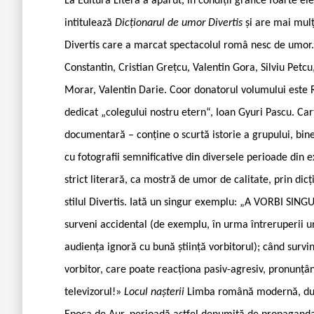
La Editura Litera a apărut, în condiții grafice foarte e
intitulează
Dicționarul de umor Divertis
și are mai mulț
Divertis care a marcat spectacolul româ ­nesc de umor.
Constantin, Cristian Grețcu, Valentin Gora, Silviu Petcu
Morar, Valentin Darie. Coor ­donatorul volumului este 
dedicat „colegului nostru etern“, Ioan Gyuri Pascu. Car
documentară – conține o scurtă istorie a grupului, bine
cu fotografii semnificative din diversele perioade din ex
strict literară, ca mostră de umor de calitate, prin dicț
stilul Divertis. Iată un singur exemplu: „A VORBI SIN
surveni accidental (de exemplu, în urma întreruperii un
audiența ignoră cu bună știință vorbitorul); când survi
vorbitor, care poate reacționa pasiv-agresiv, pronunțâ
televizorul!»
Locul nașterii
Limba română modernă, dup