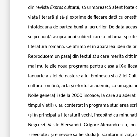
din revista
Expres cultural,
să urmărească atent toate d
viața literară și să-și exprime de fiecare dată cu onesti
întotdeauna de partea bună a lucrurilor. De data aceast
se pronunță asupra unui subiect care a inflamat spirit
literatura română. Ce afirmă el în apărarea ideii de pre
Reproducem un pasaj din textul său care merită citit în
mai multe zile noua programa pentru clasa a IX-a liceal
ianuarie a zilei de naștere a lui Eminescu și a Zilei Cu
cultura română, arta și efortul academic, ca omagiu adu
Noile generații (de la 2000 încoace; la care au aderat și
timpul vieții»), au contestat în programă studierea scr
(și în principal a literaturii vechi, începând cu minunaț
Negruzzi, Vasile Alecsandri, Grigore Alexandrescu, Ion G
«revolute» și e nevoie să fie studiații scriitorii în viaț