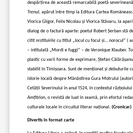
despărțirea de această remarcabilă poetă severineană
Trenul
, apărut între timp la Editura Cartea Românească
Viorica Gligor, Felix Nicolau și Viorica Stăvaru, la apar
dialog de o factură aparte: poetul Robert Șerban stă de
citit
restituirile
cu titlul „Jocul cu focul și… norocul“ ( 
– intitulată „Mordi e fuggi“ – de Veronique Klauber. To
plastic cu varii forme de exprimare, Ștefan Călărășanu
stabilit în Timișoara. Sunt de menționat și debuturile 
istorie locală despre Mănăstirea Gura Motrului (autori
Cetății Severinului în anul 1524, în contextul războiul
Amfitrion
, o revistă de luat în seamă, prin efortul reda
culturale locale în circuitul literar național.
(Cronicar)
Divertis în format carte