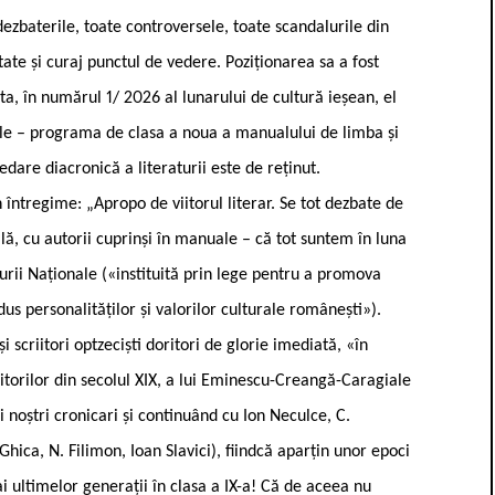
ezbaterile, toate controversele, toate scandalurile din
tate și curaj punctul de vedere. Poziționarea sa a fost
a, în numărul 1/ 2026 al lunarului de cultură ieșean, el
ele – programa de clasa a noua a manualului de limba și
dare diacronică a literaturii este de reținut.
 întregime: „Apropo de viitorul literar. Se tot dezbate de
ă, cu autorii cuprinși în manuale – că tot suntem în luna
lturii Naționale («instituită prin lege pentru a promova
s personalităților și valorilor culturale românești»).
 scriitori optzeciști doritori de glorie imediată, «în
iitorilor din secolul XIX, a lui Eminescu-Creangă-Caragiale
ii noștri cronicari și continuând cu Ion Neculce, C.
hica, N. Filimon, Ioan Slavici), fiindcă aparțin unor epoci
ă ai ultimelor generații în clasa a IX-a! Că de aceea nu