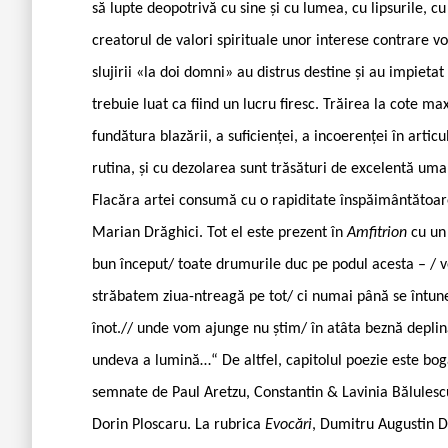
să lupte deopotrivă cu sine și cu lumea, cu lipsurile, cu
creatorul de valori spirituale unor interese contrare vo
slujirii «la doi domni» au distrus destine și au impiet
trebuie luat ca fiind un lucru firesc. Trăirea la cote m
fundătura blazării, a suficienței, a incoerenței în artic
rutina, și cu dezolarea sunt trăsături de excelentă uma
Flacăra artei consumă cu o rapiditate înspăimântătoa
Marian Drăghici. Tot el este prezent în
Amfitrion
cu un
bun început/ toate drumurile duc pe podul acesta – / v
străbatem ziua-ntreagă pe tot/ ci numai până se întune
înot.// unde vom ajunge nu știm/ în atâta beznă deplin
undeva a lumină…“ De altfel, capitolul poezie este boga
semnate de Paul Aretzu, Constantin & Lavinia Bălulesc
Dorin Ploscaru. La rubrica
Evocări
, Dumitru Augustin D