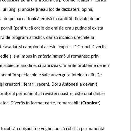
aușistă pentru a-și glorifica propriile realizări, exista
ui lungi și anoste țineau loc de dezbateri, opinii,
a de poluarea fonică emisă în cantități fluviale de un
l pornit (pentru că orele de emisie erau puține și exista
ră de program artistic), dar să închidă urechile la
ste așadar și campionul acestei expresii.“ Grupul Divertis
medie și s-a impus în
entertainment
-ul românesc prin
e subiecte anodine, ci satirizează marile probleme de ieri
anent în spectacolele sale anvergura intelectuală. De
iși creatori literari: recent, Doru Antonesi a devenit
boratorul permanent al revistei noastre, este unul dintre
zator
. Divertis
în format carte, remarcabil!
(Cronicar)
i locul său obișnuit de veghe, adică rubrica permanentă