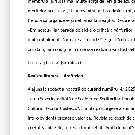
membru al juriul la mai multe ediții de ieri și de azi, 
meritelor acestuia: „El l-a inventat, el l-a administrat,
trebuia să organizeze și defilarea laureaților. Despre 
«Eminescu», iar parada de aici e o critică a vârfurilor
mulțumi nimeni. Dar oare ar trebui?!“ Sigur că da, ar t
durabilă, iar condițiile în care s-a realizat n-au fost de
Lectură plăcută!
(Cronicar)
Reviste literare –
Amfitrion
A ajuns la redacția noastră de curând numărul 4/ 2025
Turnu Severin, editată de Societatea Scriitorilor Danubi
Culturii „Teodor Costescu“. Simpla parcurgere a sumaru
într-o evidentă creștere valorică. Revista se deschide 
poetul Nicolae Jinga, redactorul-șef al „Amfitrionului“: