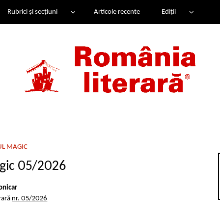
Rubrici și secțiuni
Articole recente
Ediții
UL MAGIC
gic 05/2026
onicar
rară
nr. 05/2026