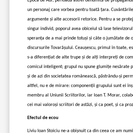
Epoca de Aur, perioadă astfel denumită de propaganda ce
un personaj care vorbea pentru toată țara. Cuvântările l
argumente și alte accesorii retorice. Pentru a se protej
singur individ, poporul avea obiceiul să lase televizoru
speranța de a mai prinde totuși și câte o jumătate de o
discursurile Tovarășului. Ceaușescu, primul în toate, e
s-a diferențiat de alte trupe și de alți interpreți de co
comicul inteligent; grupul nu spune glumițe nesărate p
și de azi din societatea românească, păstrându-și perm
altfel, nu e de mirare: componenții grupului sunt ei înș
membru al Uniunii Scriitorilor, iar Ioan T. Morar, cola
cei mai valoroși scriitori de astăzi, și ca poet, și ca pro
Efectul de ecou
Liviu Ioan Stoiciu ne-a obișnuit ca din ceea ce am num