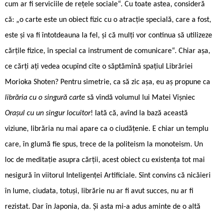
cum ar fi serviciile de rețele sociale“. Cu toate astea, consideră
că: „o carte este un obiect fizic cu o atracție specială, care a fost,
este și va fi întotdeauna la fel, și că mulți vor continua să utilizeze
cărțile fizice, în special ca instrument de comunicare“. Chiar așa,
ce cărți ați vedea ocupînd cîte o săptămînă spațiul Librăriei
Morioka Shoten? Pentru simetrie, ca să zic așa, eu aș propune ca
librăria cu o singură carte
să vîndă volumul lui Matei Vișniec
Orașul cu un singur locuitor
! Iată că, avînd la bază această
viziune, librăria nu mai apare ca o ciudățenie. E chiar un templu
care, în glumă fie spus, trece de la politeism la monoteism. Un
loc de meditație asupra cărții, acest obiect cu existența tot mai
nesigură în viitorul Inteligenței Artificiale. Sînt convins că nicăieri
în lume, ciudata, totuși, librărie nu ar fi avut succes, nu ar fi
rezistat. Dar în Japonia, da. Și asta mi-a adus aminte de o altă