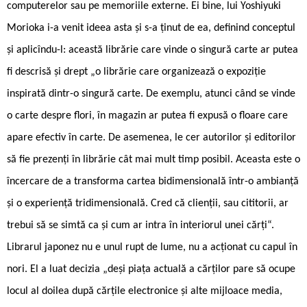
computerelor sau pe memoriile externe. Ei bine, lui Yoshiyuki
Morioka i-a venit ideea asta și s-a ținut de ea, definind conceptul
și aplicîndu-l: această librărie care vinde o singură carte ar putea
fi descrisă și drept „o librărie care organizează o expoziție
inspirată dintr-o singură carte. De exemplu, atunci când se vinde
o carte despre flori, în magazin ar putea fi expusă o floare care
apare efectiv în carte. De asemenea, le cer autorilor și editorilor
să fie prezenți în librărie cât mai mult timp posibil. Aceasta este o
încercare de a transforma cartea bidimensională într-o ambianță
și o experiență tridimensională. Cred că clienții, sau cititorii, ar
trebui să se simtă ca și cum ar intra în interiorul unei cărți“.
Librarul japonez nu e unul rupt de lume, nu a acționat cu capul în
nori. El a luat decizia „deși piața actuală a cărților pare să ocupe
locul al doilea după cărțile electronice și alte mijloace media,