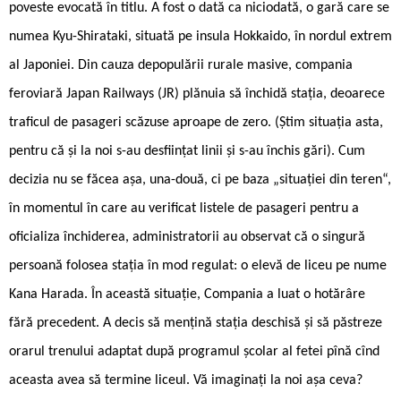
poveste evocată în titlu. A fost o dată ca niciodată, o gară care se
numea Kyu-Shirataki, situată pe insula Hokkaido, în nordul extrem
al Japoniei. Din cauza depopulării rurale masive, compania
feroviară Japan Railways (JR) plănuia să închidă stația, deoarece
traficul de pasageri scăzuse aproape de zero. (Știm situația asta,
pentru că și la noi s-au desființat linii și s-au închis gări). Cum
decizia nu se făcea așa, una-două, ci pe baza „situației din teren“,
în momentul în care au verificat listele de pasageri pentru a
oficializa închiderea, administratorii au observat că o singură
persoană folosea stația în mod regulat: o elevă de liceu pe nume
Kana Harada. În această situație, Compania a luat o hotărâre
fără precedent. A decis să mențină stația deschisă și să păstreze
orarul trenului adaptat după programul școlar al fetei pînă cînd
aceasta avea să termine liceul. Vă imaginați la noi așa ceva?