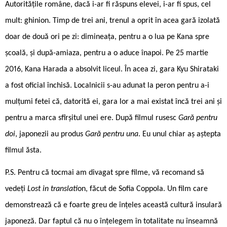
Autoritățile române, dacă i-ar fi răspuns elevei, i-ar fi spus, cel
mult: ghinion. Timp de trei ani, trenul a oprit în acea gară izolată
doar de două ori pe zi: dimineața, pentru a o lua pe Kana spre
școală, și după-amiaza, pentru a o aduce înapoi. Pe 25 martie
2016, Kana Harada a absolvit liceul. În acea zi, gara Kyu Shirataki
a fost oficial închisă. Localnicii s-au adunat la peron pentru a-i
mulțumi fetei că, datorită ei, gara lor a mai existat încă trei ani și
pentru a marca sfîrșitul unei ere. După filmul rusesc
Gară pentru
doi
, japonezii au produs
Gară pentru una
. Eu unul chiar aș aștepta
filmul ăsta.
P.S. Pentru că tocmai am divagat spre filme, vă recomand să
vedeți
Lost in translati
on, făcut de Sofia Coppola. Un film care
demonstrează că e foarte greu de înțeles această cultură insulară
japoneză. Dar faptul că nu o înțelegem în totalitate nu înseamnă