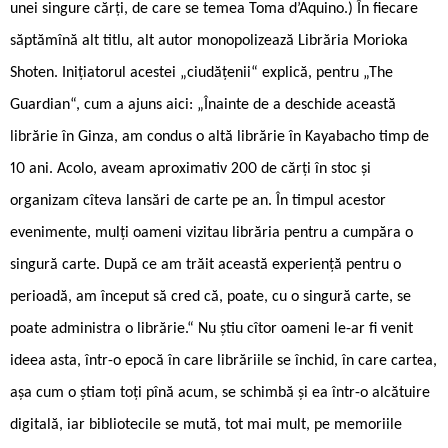
unei singure cărți, de care se temea Toma d’Aquino.) În fiecare
săptămînă alt titlu, alt autor monopolizează Librăria Morioka
Shoten. Inițiatorul acestei „ciudățenii“ explică, pentru „The
Guardian“, cum a ajuns aici: „Înainte de a deschide această
librărie în Ginza, am condus o altă librărie în Kayabacho timp de
10 ani. Acolo, aveam aproximativ 200 de cărți în stoc și
organizam cîteva lansări de carte pe an. În timpul acestor
evenimente, mulți oameni vizitau librăria pentru a cumpăra o
singură carte. După ce am trăit această experiență pentru o
perioadă, am început să cred că, poate, cu o singură carte, se
poate administra o librărie.“ Nu știu cîtor oameni le-ar fi venit
ideea asta, într-o epocă în care librăriile se închid, în care cartea,
așa cum o știam toți pînă acum, se schimbă și ea într-o alcătuire
digitală, iar bibliotecile se mută, tot mai mult, pe memoriile