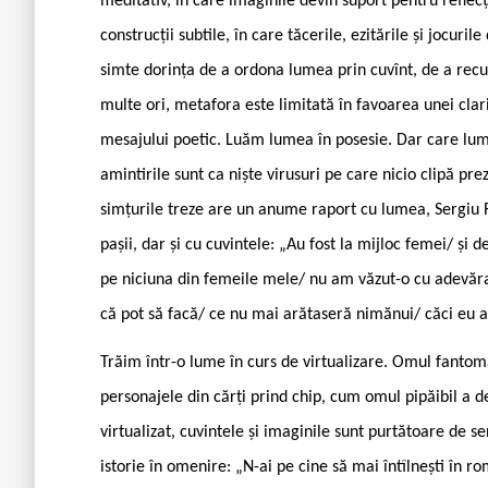
meditativ, în care imaginile devin suport pentru reflec
construcții subtile, în care tăcerile, ezitările și jocur
simte dorința de a ordona lumea prin cuvînt, de a rec
multe ori, metafora este limitată în favoarea unei clari
mesajului poetic. Luăm lumea în posesie. Dar care lum
amintirile sunt ca niște virusuri pe care nicio clipă pr
simțurile treze are un anume raport cu lumea, Sergiu
pașii, dar și cu cuvintele: „Au fost la mijloc femei/ ș
pe niciuna din femeile mele/ nu am văzut-o cu adevărat
că pot să facă/ ce nu mai arătaseră nimănui/ căci eu a
Trăim într-o lume în curs de virtualizare. Omul fantom
personajele din cărți prind chip, cum omul pipăibil a d
virtualizat, cuvintele și imaginile sunt purtătoare de s
istorie în omenire: „N-ai pe cine să mai întîlnești în 