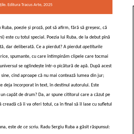
ile. Editura Tracus Arte, 2025
u Ruba, poezie și proză, pot să afirm, fără să greșesc, că
i) este cu totul special. Poezia lui Ruba, de la debut pînă
tă, dar deliberată. Ce a pierdut? A pierdut
apetiturile
 lirice, spumante, cu care întîmpinăm clipele care tocmai
universul se oglindește într-o picătură de apă. După acest
cu sine, cînd aproape că nu mai contează lumea din jur;
 deja încorporat în text, în destinul autorului. Este
E un capăt de drum? Da, ar spune cititorul care a căzut pe
readă că îi va oferi totul, ca în final să îl lase cu sufletul
auna, este
de ce scriu
. Radu Sergiu Ruba a găsit răspunsul: