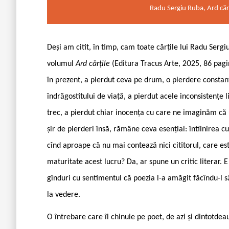
Radu Sergiu Ruba, Ard cărț
Deși am citit, în timp, cam toate cărțile lui Radu Sergi
volumul
Ard cărțile
(Editura Tracus Arte, 2025, 86 pagin
în prezent, a pierdut ceva pe drum, o pierdere constan
îndrăgostitului de viață, a pierdut acele inconsistențe
trec, a pierdut chiar inocența cu care ne imaginăm că 
șir de pierderi însă, rămâne ceva esențial: întîlnirea 
cînd aproape că nu mai contează nici cititorul, care este
maturitate acest lucru? Da, ar spune un critic literar. 
gînduri cu sentimentul că poezia l-a amăgit făcîndu-l să c
la vedere.
O întrebare care îl chinuie pe poet, de azi și dintotde