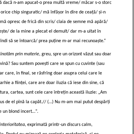
/ că dacă n-am apucat-o prea multă vreme/ măcar s-o storc
orice chip singuratic/ mă înfășor în dîre de ceață/ și-n
Nu mă opresc de frică din scris/ claia de semne mă apără/
rește/ de la mine a plecat el demult/ dar m-a uitat în
gîndi să se întoarcă/ prea puține m-ar mai recunoaște.“
 înotăm prin materie
, greu, spre un orizont văzut sau doar
ivină? Sau suntem povești care se spun cu cuvinte (sau
r care, în final, se răsfrîng doar asupra celui care le
rhie a ființei, care are doar iluzia că iese din sine, că
atura, cartea, sunt cele care întrețin această iluzie: „Am
us de el pînă la capăt.// (…) Nu m-am mai putut despărți
de un blond incert…“.
interioritatea
, exprimată printr-un discurs calm,