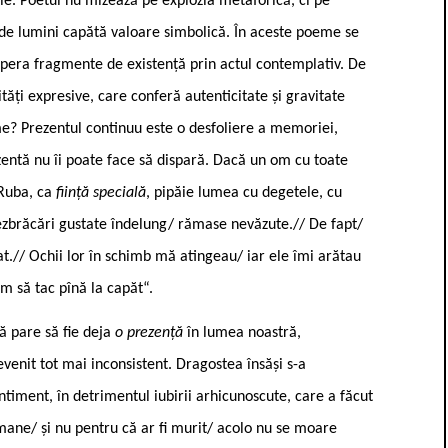
ție. Poetul nu mizează pe explozia metaforică, ci pe
ile de lumini capătă valoare simbolică. În aceste poeme se
upera fragmente de existență prin actul contemplativ. De
tăți expresive, care conferă autenticitate și gravitate
e? Prezentul continuu este o desfoliere a memoriei,
ezentă nu îi poate face să dispară. Dacă un om cu toate
 Ruba, ca
ființă specială
, pipăie lumea cu degetele, cu
i dezbrăcări gustate îndelung/ rămase nevăzute.// De fapt/
.// Ochii lor în schimb mă atingeau/ iar ele îmi arătau
m să tac pînă la capăt“.
ă pare să fie deja
o prezență
în lumea noastră,
evenit tot mai inconsistent. Dragostea însăși s-a
entiment, în detrimentul iubirii arhicunoscute, care a făcut
romane/ și nu pentru că ar fi murit/ acolo nu se moare