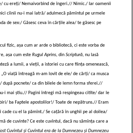
ie/ cu ereți/ Nemaivorbind de îngeri.// Nimic./ Iar oamenii
nici cîinii nu-i mai latră/ adulmecă pămîntul pe urmele
ada de sex:/ Găsesc ceva în cărțile alea/ te găsesc pe
ul fizic, așa cum ar arde o bibliotecă, ci este vorba de
are, așa cum este
Rugul Aprins
, din
Scriptură
, nu lasă
eză a lumii, a vieții, a istoriei cu care ființa omenească,
ă: „O viață întreagă m-am lovit de ele/ de cărți/ ca musca
 după pocnete/ ca din bilele de lemn forma sferei.//
 nu-i mai știu.// Pagini întregi mă respingeau citite/ dar le
ubiri/ ba Faptele apostolilor!/ Toate de nepătruns.// Eram
i cade cu el la pămînt./ Se cațără în unghii pe al doilea/
sumă de cuvinte? Ce este cuvîntul, dacă nu sămînța care a
fost Cuvîntul și Cuvîntul era de la Dumnezeu și Dumnezeu