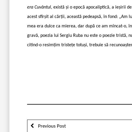
era Cuvântul
, există și o epocă apocaliptică, a ieșirii d
acest sfîrșit al cărții, această pedeapsă, în fond: „Am 
mea era dulce ca mierea, dar după ce am mîncat-o, în
gravă, poezia lui Sergiu Ruba nu este o poezie tristă, 
citind-o resimțim tristețe totuși, trebuie să recunoaște
Previous Post