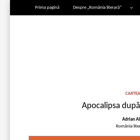
Prima pagină
Despre „România literară”
CARTEA
Apocalipsa după
Adrian A
România lite