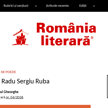
Rubrici și secțiuni
Articole recente
Ediții
 DE POEZIE
 Radu Sergiu Ruba
lui Gheorghe
rară
nr. 04/2026