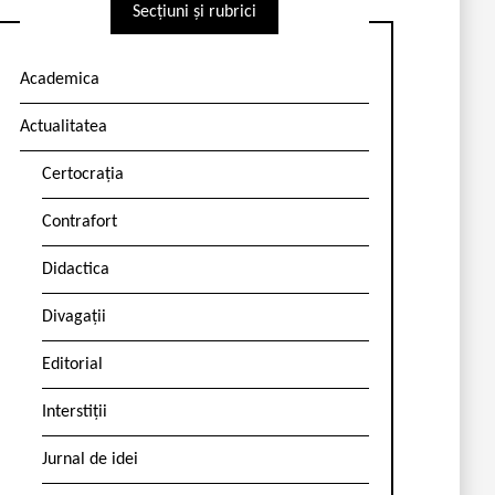
Secțiuni și rubrici
Academica
Actualitatea
Certocrația
Contrafort
Didactica
Divagații
Editorial
Interstiții
Jurnal de idei