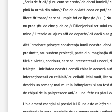
„Scriu de frică/ și nu cum se crede/ de dorul luminii
pînă la urmă din mine// Fac de o viață ceea ce pot/ ca 
litere tîrîtoare/ care să umple tot ce lipsește.// (…) 
nu prea știu de cine și de ce.// Păienjenișul scrisului c
mine./ Literele au ajuns atît de departe/ că dacă s-ar 
Altă întrebare privește consistența lumii noastre,
dacă
presimțit, sau suntem proiecții, parte din imaginația d
fără cuvinte), continuu, care se intersectează uneori, da
trăiește. Unicitatea noastră constă chiar în această auta
interacționează cu celălalt/ cu ceilalți. Mai mult, liter
deschis un roman/ mai mult la întîmplare/ și am fost d
de chipul de la paisprezece ani/ al unei fete cu părul 
Un element esențial al poeziei lui Ruba este
relația cu 