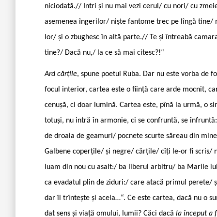
niciodată.// Intri și nu mai vezi cerul/ cu nori/ cu zme
asemenea îngerilor/ niște fantome trec pe lîngă tine/ 
lor/ și o zbughesc în altă parte.// Te și întreabă camar
tine?/ Dacă nu,/ la ce să mai citesc?!“
Ard cărțile
, spune poetul Ruba. Dar nu este vorba de foc
focul interior, cartea este o ființă care arde mocnit, c
cenușă, ci doar lumină. Cartea este, pînă la urmă, o sint
totuși, nu intră în armonie, ci se confruntă, se înfrunt
de droaia de geamuri/ pocnete scurte săreau din mine/
Galbene coperțile/ și negre/ cărțile/ cîți le-or fi scris/
luam din nou cu asalt:/ ba liberul arbitru/ ba Marile i
ca evadatul plin de ziduri:/ care atacă primul perete/ ș
dar îl trîntește și acela…“. Ce este cartea, dacă nu o 
dat sens și viață omului, lumii? Căci dacă
la început a 