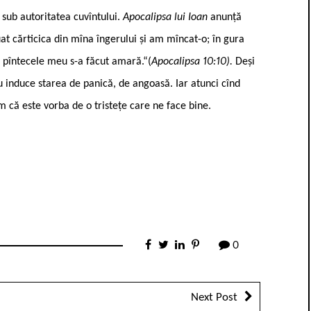
e sub autoritatea cuvîntului.
Apocalipsa lui Ioan
anunță
luat cărticica din mîna îngerului și am mîncat-o; în gura
 pîntecele meu s-a făcut amară.“(
Apocalipsa 10:10).
Deși
nu induce starea de panică, de angoasă. Iar atunci cînd
m că este vorba de o tristețe care ne face bine.
0
Next Post