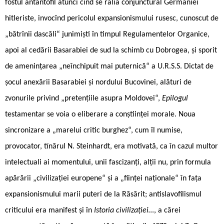
fostul antantofil atunci cînd se ralia conjunctural Germaniei
hitleriste, invocînd pericolul expansionismului rusesc, cunoscut de
„bătrînii dascăli“ junimiști în timpul Regulamentelor Organice,
apoi al cedării Basarabiei de sud la schimb cu Dobrogea, și sporit
de amenințarea „neînchipuit mai puternică“ a U.R.S.S. Dictat de
șocul anexării Basarabiei și nordului Bucovinei, alături de
zvonurile privind „pretențiile asupra Moldovei“,
Epilogul
testamentar se voia o eliberare a conștiinței morale. Noua
sincronizare a „marelui critic burghez“, cum îl numise,
provocator, tînărul N. Steinhardt, era motivată, ca în cazul multor
intelectuali ai momentului, unii fascizanți, alții nu, prin formula
apărării „civilizației europene“ și a „ființei naționale“ în fața
expansionismului marii puteri de la Răsărit; antislavofilismul
criticului era manifest și în
Istoria civilizației…
, a cărei