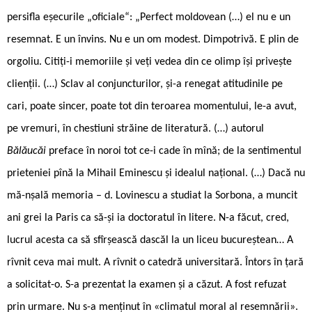
persifla eșecurile „oficiale“: „Perfect moldovean (…) el nu e un
resemnat. E un învins. Nu e un om modest. Dimpotrivă. E plin de
orgoliu. Citiți-i memoriile și veți vedea din ce olimp își privește
clienții. (…) Sclav al conjuncturilor, și-a renegat atitudinile pe
cari, poate sincer, poate tot din teroarea momentului, le-a avut,
pe vremuri, în chestiuni străine de literatură. (…) autorul
Bălăucăi
preface în noroi tot ce-i cade în mînă; de la sentimentul
prieteniei pînă la Mihail Eminescu și idealul național. (…) Dacă nu
mă-nșală memoria – d. Lovinescu a studiat la Sorbona, a muncit
ani grei la Paris ca să-și ia doctoratul în litere. N-a făcut, cred,
lucrul acesta ca să sfîrșească dascăl la un liceu bucureștean… A
rîvnit ceva mai mult. A rîvnit o catedră universitară. Întors în țară
a solicitat-o. S-a prezentat la examen și a căzut. A fost refuzat
prin urmare. Nu s-a menținut în «climatul moral al resemnării».