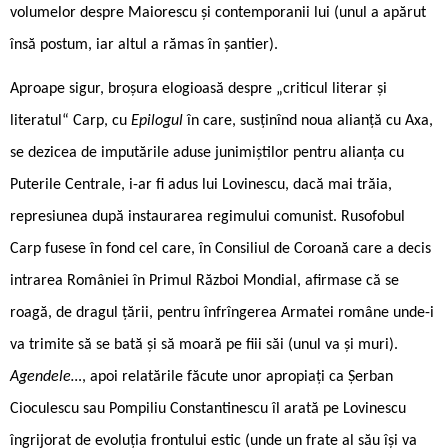
volumelor despre Maiorescu și contemporanii lui (unul a apărut
însă postum, iar altul a rămas în șantier).
Aproape sigur, broșura elogioasă despre „criticul literar și
literatul“ Carp, cu
Epilogul
în care, susținînd noua alianță cu Axa,
se dezicea de imputările aduse junimiștilor pentru alianța cu
Puterile Centrale, i-ar fi adus lui Lovinescu, dacă mai trăia,
represiunea după instaurarea regimului comunist. Rusofobul
Carp fusese în fond cel care, în Consiliul de Coroană care a decis
intrarea României în Primul Război Mondial, afirmase că se
roagă, de dragul țării, pentru înfrîngerea Armatei române unde-i
va trimite să se bată și să moară pe fiii săi (unul va și muri).
Agendele…
, apoi relatările făcute unor apropiați ca Șerban
Cioculescu sau Pompiliu Constantinescu îl arată pe Lovinescu
îngrijorat de evoluția frontului estic (unde un frate al său își va