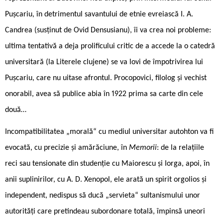
Pușcariu, în detrimentul savantului de etnie evreiască I. A.
Candrea (susținut de Ovid Densusianu), îi va crea noi probleme:
ultima tentativă a deja prolificului critic de a accede la o catedră
universitară (la Literele clujene) se va lovi de împotrivirea lui
Pușcariu, care nu uitase afrontul. Procopovici, filolog și vechist
onorabil, avea să publice abia în 1922 prima sa carte din cele
două…
Incompatibilitatea „morală“ cu mediul universitar autohton va fi
evocată, cu precizie și amărăciune, în
Memorii
: de la relațiile
reci sau tensionate din studenție cu Maiorescu și Iorga, apoi, în
anii suplinirilor, cu A. D. Xenopol, ele arată un spirit orgolios și
independent, nedispus să ducă „servieta“ sultanismului unor
autorități care pretindeau subordonare totală, împinsă uneori