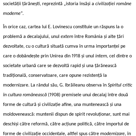
societății țărănești, reprezintă „istoria însăși a
civilizației române
moderne
“.
În orice caz, cartea lui E. Lovinescu constituie un răspuns la o
problemă a decalajului, unul
extern
între România și alte țări
dezvoltate, cu o cultură situată cumva în urma importanței pe
care o dobândește prin Unirea din 1918 și unul
intern,
cel dintre o
societate urbană care se dezvoltă rapid și una țărănească
tradițională, conservatoare, care opune rezistență la
modernizare. La rândul său, G. Ibrăileanu observa în
Spiritul critic
în cultura românească
(1908) premisele unui decalaj între două
forme de cultură și civilizație afine, una muntenească și una
moldovenească: muntenii dispun de spirit revoluționar, sunt mai
deschiși către reformă, către acțiune politică, către importul de
forme de civilizație occidentale, altfel spus către
modernizare
, în