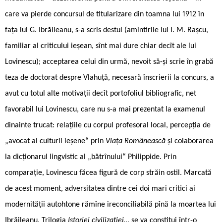
care va pierde concursul de titularizare din toamna lui 1912 în
fața lui G. Ibrăileanu, s-a scris destul (amintirile lui I. M. Rașcu,
familiar al criticului ieșean, sînt mai dure chiar decît ale lui
Lovinescu); acceptarea celui din urmă, nevoit să-și scrie în grabă
teza de doctorat despre Vlahuță, necesară înscrierii la concurs, a
avut cu totul alte motivații decît portofoliul bibliografic, net
favorabil lui Lovinescu, care nu s-a mai prezentat la examenul
dinainte trucat: relațiile cu corpul profesoral local, percepția de
„avocat al culturii ieșene“ prin
Viața Românească
și colaborarea
la dicționarul lingvistic al „bătrînului“ Philippide. Prin
comparație, Lovinescu făcea figură de corp străin ostil. Marcată
de acest moment, adversitatea dintre cei doi mari critici ai
modernității autohtone rămîne ireconciliabilă pînă la moartea lui
Ibrăileanu. Trilogia
Istoriei civilizației…
se va constitui într-o