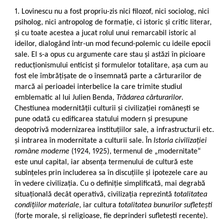
Lovinescu nu a fost propriu-zis nici filozof, nici sociolog, nici
psiholog, nici antropolog de formație, ci istoric și critic literar,
și cu toate acestea a jucat rolul unui remarcabil istoric al
ideilor, dialogând într-un mod fecund-polemic cu ideile epocii
sale. El s-a opus cu argumente care stau și astăzi în picioare
reducționismului enticist și formulelor totalitare, așa cum au
fost ele îmbrățișate de o însemnată parte a cărturarilor de
marcă ai perioadei interbelice la care trimite studiul
emblematic al lui Julien Benda,
Trădarea cărturarilor
.
Chestiunea modernității culturii și civilizației românești se
pune odată cu edificarea statului modern și presupune
deopotrivă modernizarea instituțiilor sale, a infrastructurii etc.
și intrarea în modernitate a culturii sale. În
Istoria civilizației
române moderne
(1924, 1925), termenul de „modernitate“
este unul capital, iar absența termenului de cultură este
subînțeles prin includerea sa în discuțiile și ipotezele care au
în vedere civilizația. Cu o definiție simplificată, mai degrabă
situațională decât operativă, civilizația reprezintă
totalitatea
condițiilor materiale
, iar cultura
totalitatea bunurilor sufletești
(forțe morale, și religioase, fie deprinderi sufletești recente).