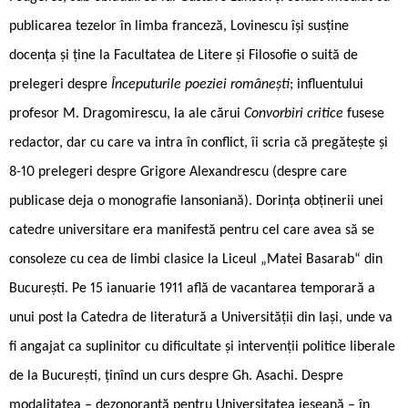
publicarea tezelor în limba franceză, Lovinescu își susține
docența și ține la Facultatea de Litere și Filosofie o suită de
prelegeri despre
Începuturile poeziei românești
; influentului
profesor M. Dragomirescu, la ale cărui
Convorbiri critice
fusese
redactor, dar cu care va intra în conflict, îi scria că pregătește și
8-10 prelegeri despre Grigore Alexandrescu (despre care
publicase deja o monografie lansoniană). Dorința obținerii unei
catedre universitare era manifestă pentru cel care avea să se
consoleze cu cea de limbi clasice la Liceul „Matei Basarab“ din
București. Pe 15 ianuarie 1911 află de vacantarea temporară a
unui post la Catedra de literatură a Universității din Iași, unde va
fi angajat ca suplinitor cu dificultate și intervenții politice liberale
de la București, ținînd un curs despre Gh. Asachi. Despre
modalitatea – dezonorantă pentru Universitatea ieșeană – în