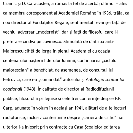
Crainic și D. Caracostea, a rămas la fel de acerbă; ultimul – ales
ca membru corespondent al Academiei Române în 1936, trăia, ca
nou director al Fundațiilor Regale, sentimentul revanșei față de
vechiul adversar „modernist“, dar și față de filosoful care i-l
preferase cîndva pe Lovinescu. Stimulată de diatriba anti-
Maiorescu citită de Iorga în plenul Academiei cu ocazia
centenarului nașterii liderului Junimii, continuarea „ciclului
maiorescian“ a beneficiat, de asemenea, de concursul lui
Petrovici, care i-a „comandat“ autorului și
Antologia scriitorilor
ocazionali
(1943). În calitate de director al Radiodifuziunii
publice, filosoful îi prilejuise și cele trei conferințe despre P.P.
Carp, adunate în volum în același an 1941, alături de alte lecturi
radiofonice, inclusiv confesiunile despre „cariera de critic“; iar
ulterior i-a înlesnit prin contracte cu Casa Școalelor editarea