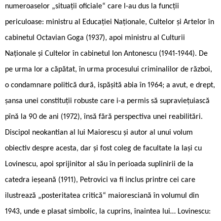
numeroaselor „situații oficiale“ care l-au dus la funcții
periculoase: ministru al Educației Naționale, Cultelor și Artelor în
cabinetul Octavian Goga (1937), apoi ministru al Culturii
Naționale și Cultelor în cabinetul Ion Antonescu (1941-1944). De
pe urma lor a căpătat, în urma procesului criminalilor de război,
o condamnare politică dură, ispășită abia în 1964; a avut, e drept,
șansa unei constituții robuste care i-a permis să supraviețuiască
pînă la 90 de ani (1972), însă fără perspectiva unei reabilitări.
Discipol neokantian al lui Maiorescu și autor al unui volum
obiectiv despre acesta, dar și fost coleg de facultate la Iași cu
Lovinescu, apoi sprijinitor al său în perioada suplinirii de la
catedra ieșeană (1911), Petrovici va fi inclus printre cei care
ilustrează „posteritatea critică“ maioresciană în volumul din
1943, unde e plasat simbolic, la cuprins, înaintea lui… Lovinescu: