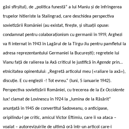
găsi sfîrșitul), de „politica funestă“ a lui Maniu și de înfrîngerea
trupelor hitleriste la Stalingrad, care deschidea perspectiva
sovietizării României (au existat, firește, și situații opuse:
condamnat pentru colaboraționism cu germanii în 1919, Arghezi
va fi internat în 1943 în Lagărul de la Tîrgu-Jiu pentru pamfletul la
adresa reprezentantului Germaniei la București); regretele lui
Vianu față de ralierea la Axă criticul le justifică în
Agende
prin…
etnicitatea opinentului: „Regretă articolul meu («raliare la axă»),
discuție. E cu englezii -! Tot evreu.“ (luni, 5 ianuarie 1942).
Perspectiva sovietizării României, cu trecerea de la
Ex Occidente
lux!
clamat de Lovinescu în 1924 la „lumina de la Răsărit“
anunțată în 1945 de convertitul Sadoveanu, o anticipase,
oripilîndu-l pe critic, amicul Victor Eftimiu, care îi va ataca –
voalat – autorevizuirile de ultimă oră într-un articol care-i