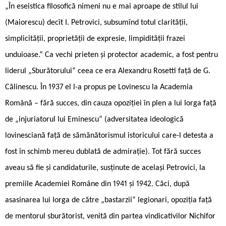
„În eseistica filosofică nimeni nu e mai aproape de stilul lui
(Maiorescu) decît I. Petrovici, subsumînd totul clarității,
simplicității, proprietății de expresie, limpidității frazei
unduioase.“ Ca vechi prieten și protector academic
,
a fost pentru
liderul „Sburătorului“ ceea ce era Alexandru Rosetti față de G.
Călinescu. În 1937 el l-a propus pe Lovinescu la Academia
Română – fără succes, din cauza opoziției în plen a lui Iorga față
de „injuriatorul lui Eminescu“ (adversitatea ideologică
lovinesciană față de sămănătorismul istoricului care-l detesta a
fost în schimb mereu dublată de admirație). Tot fără succes
aveau să fie și candidaturile, susținute de același Petrovici, la
premiile Academiei Române din 1941 și 1942. Căci, după
asasinarea lui Iorga de către „bastarzii“ legionari, opoziția față
de mentorul sburătorist, venită din partea vindicativilor Nichifor