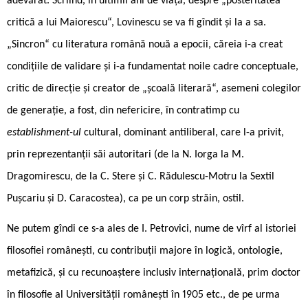
adevărat. Scriind, în ultimii ani de viață, despre „posteritatea
critică a lui Maiorescu“, Lovinescu se va fi gîndit și la a sa.
„Sincron“ cu literatura română nouă a epocii, căreia i-a creat
condițiile de validare și i-a fundamentat noile cadre conceptuale,
critic de direcție și creator de „școală literară“, asemeni colegilor
de generație, a fost, din nefericire, în contratimp cu
establishment-ul
cultural, dominant antiliberal, care l-a privit,
prin reprezentanții săi autoritari (de la N. Iorga la M.
Dragomirescu, de la C. Stere și C. Rădulescu-Motru la Sextil
Pușcariu și D. Caracostea), ca pe un corp străin, ostil.
Ne putem gîndi ce s-a ales de I. Petrovici, nume de vîrf al istoriei
filosofiei românești, cu contribuții majore în logică, ontologie,
metafizică, și cu recunoaștere inclusiv internațională, prim doctor
în filosofie al Universității românești în 1905 etc., de pe urma