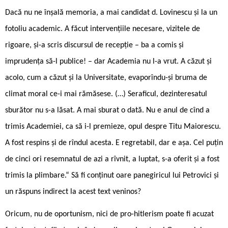
Dacă nu ne înșală memoria, a mai candidat d. Lovinescu și la un
fotoliu academic. A făcut intervențiile necesare, vizitele de
rigoare, și-a scris discursul de recepție – ba a comis și
imprudența să-l publice! – dar Academia nu l-a vrut. A căzut și
acolo, cum a căzut și la Universitate, evaporîndu-și bruma de
climat moral ce-i mai rămăsese. (…) Seraficul, dezinteresatul
sburător nu s-a lăsat. A mai sburat o dată. Nu e anul de cînd a
trimis Academiei, ca să i-l premieze, opul despre Titu Maiorescu.
A fost respins și de rîndul acesta. E regretabil, dar e așa. Cel puțin
de cinci ori resemnatul de azi a rîvnit, a luptat, s-a oferit și a fost
trimis la plimbare.“ Să fi conținut oare panegiricul lui Petrovici și
un răspuns indirect la acest text veninos?
Oricum, nu de oportunism, nici de pro-hitlerism poate fi acuzat