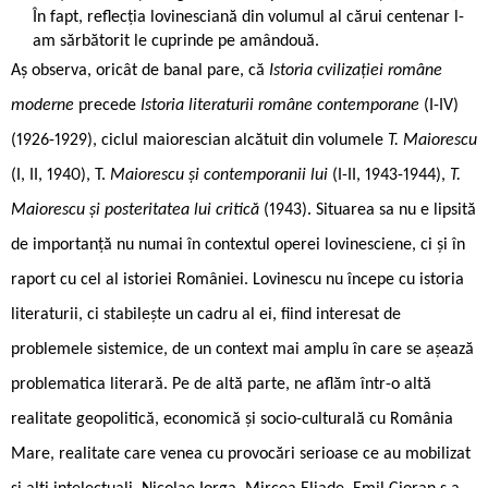
În fapt, reflecția lovinesciană din volumul al cărui centenar l-
am sărbătorit le cuprinde pe amândouă.
Aș observa, oricât de banal pare, că
Istoria cvilizației române
moderne
precede
Istoria literaturii române contemporane
(I-IV)
(1926-1929), ciclul maiorescian alcătuit din volumele
T. Maiorescu
(I, II, 1940), T.
Maiorescu și contemporanii lui
(I-II, 1943-1944),
T.
Maiorescu și posteritatea lui critică
(1943). Situarea sa nu e lipsită
de importanță nu numai în contextul operei lovinesciene, ci și în
raport cu cel al istoriei României. Lovinescu nu începe cu istoria
literaturii, ci stabilește un cadru al ei, fiind interesat de
problemele sistemice, de un context mai amplu în care se așează
problematica literară. Pe de altă parte, ne aflăm într-o altă
realitate geopolitică, economică și socio-culturală cu România
Mare, realitate care venea cu provocări serioase ce au mobilizat