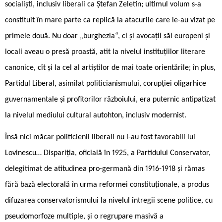
socialiști, inclusiv liberali ca Ștefan Zeletin; ultimul volum s-a
constituit în mare parte ca replică la atacurile care le-au vizat pe
primele două. Nu doar „burghezia“, ci și avocații săi europeni și
locali aveau o presă proastă, atît la nivelul instituțiilor literare
canonice, cît și la cel al artiștilor de mai toate orientările; în plus,
Partidul Liberal, asimilat politicianismului, corupției oligarhice
guvernamentale și profitorilor războiului, era puternic antipatizat
la nivelul mediului cultural autohton, inclusiv modernist.
Însă nici măcar politicienii liberali nu i-au fost favorabili lui
Lovinescu… Dispariția, oficială în 1925, a Partidului Conservator,
delegitimat de atitudinea pro-germană din 1916-1918 și rămas
fără bază electorală în urma reformei constituționale, a produs
difuzarea conservatorismului la nivelul întregii scene politice, cu
pseudomorfoze multiple, și o regrupare masivă a