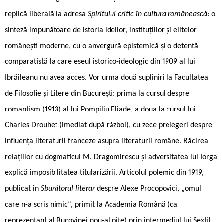
replică liberală la adresa
Spiritului critic în cultura românească
: o
sinteză impunătoare de istoria ideilor, instituțiilor și elitelor
românești moderne, cu o anvergură epistemică și o detentă
comparatistă la care eseul istorico-ideologic din 1909 al lui
Ibrăileanu nu avea acces. Vor urma două supliniri la Facultatea
de Filosofie și Litere din București: prima la cursul despre
romantism (1913) al lui Pompiliu Eliade, a doua la cursul lui
Charles Drouhet (imediat după război), cu zece prelegeri despre
influența literaturii franceze asupra literaturii române. Răcirea
relațiilor cu dogmaticul M. Dragomirescu și adversitatea lui Iorga
explică imposibilitatea titularizării. Articolul polemic din 1919,
publicat în
Sburătorul literar
despre Alexe Procopovici, „omul
care n-a scris nimic“, primit la Academia Română (ca
reprezentant al Bucovinei nou-alipite) prin intermediul lui Sextil