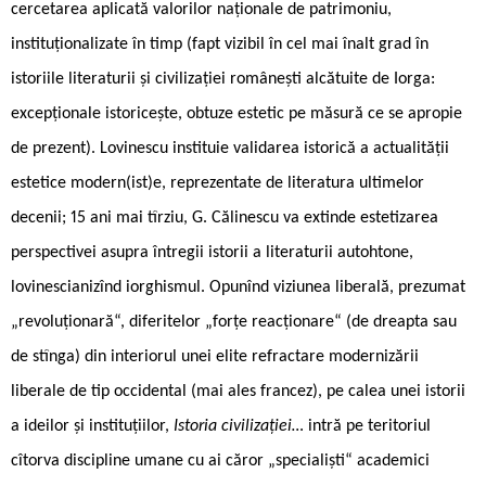
cercetarea aplicată valorilor naționale de patrimoniu,
instituționalizate în timp (fapt vizibil în cel mai înalt grad în
istoriile literaturii și civilizației românești alcătuite de Iorga:
excepționale istoricește, obtuze estetic pe măsură ce se apropie
de prezent). Lovinescu instituie validarea istorică a actualității
estetice modern(ist)e, reprezentate de literatura ultimelor
decenii; 15 ani mai tîrziu, G. Călinescu va extinde estetizarea
perspectivei asupra întregii istorii a literaturii autohtone,
lovinescianizînd iorghismul. Opunînd viziunea liberală, prezumat
„revoluționară“, diferitelor „forțe reacționare“ (de dreapta sau
de stînga) din interiorul unei elite refractare modernizării
liberale de tip occidental (mai ales francez), pe calea unei istorii
a ideilor și instituțiilor,
Istoria civilizației…
intră pe teritoriul
cîtorva discipline umane cu ai căror „specialiști“ academici