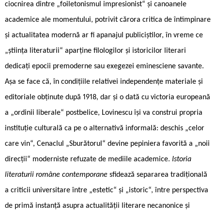
ciocnirea dintre „foiletonismul impresionist“ și canoanele
academice ale momentului, potrivit cărora critica de întîmpinare
și actualitatea modernă ar fi apanajul publiciștilor, în vreme ce
„știința literaturii“ aparține filologilor și istoricilor literari
dedicați epocii premoderne sau exegezei eminesciene savante.
Așa se face că, în condițiile relativei independențe materiale și
editoriale obținute după 1918, dar și o dată cu victoria europeană
a „ordinii liberale“ postbelice, Lovinescu își va construi propria
instituție culturală ca pe o alternativă informală: deschis „celor
care vin“, Cenaclul „Sburătorul“ devine pepiniera favorită a „noii
direcții“ moderniste refuzate de mediile academice.
Istoria
literaturii române contemporane
sfidează separarea tradițională
a criticii universitare între „estetic“ și „istoric“, între perspectiva
de primă instanță asupra actualității literare necanonice și