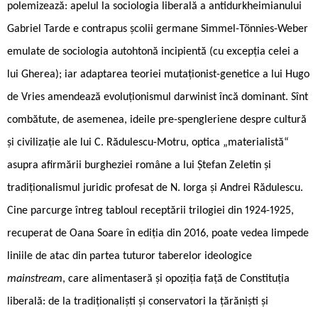
polemizează: apelul la sociologia liberală a antidurkheimianului
Gabriel Tarde e contrapus școlii germane Simmel-Tönnies-Weber
emulate de sociologia autohtonă incipientă (cu excepția celei a
lui Gherea); iar adaptarea teoriei mutaționist-genetice a lui Hugo
de Vries amendează evoluționismul darwinist încă dominant. Sînt
combătute, de asemenea, ideile pre-spengleriene despre cultură
și civilizație ale lui C. Rădulescu-Motru, optica „materialistă“
asupra afirmării burgheziei române a lui Ștefan Zeletin și
tradiționalismul juridic profesat de N. Iorga și Andrei Rădulescu.
Cine parcurge întreg tabloul receptării trilogiei din 1924-1925,
recuperat de Oana Soare în ediția din 2016, poate vedea limpede
liniile de atac din partea tuturor taberelor ideologice
mainstream
, care alimentaseră și opoziția față de Constituția
liberală: de la tradiționaliști și conservatori la țărăniști și