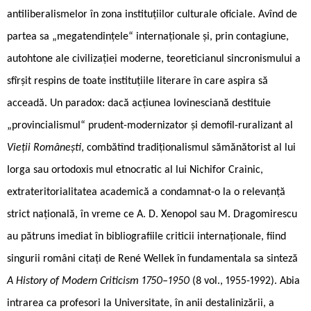
antiliberalismelor în zona instituțiilor culturale oficiale. Avînd de
partea sa „megatendințele“ internaționale și, prin contagiune,
autohtone ale civilizației moderne, teoreticianul sincronismului a
sfîrșit respins de toate instituțiile literare în care aspira să
acceadă. Un paradox: dacă acțiunea lovinesciană destituie
„provincialismul“ prudent-modernizator și demofil-ruralizant al
Vieții Românești
, combătînd tradiționalismul sămănătorist al lui
Iorga sau ortodoxis ­mul etnocratic al lui Nichifor Crainic,
extrateritorialitatea academică a condamnat-o la o relevanță
strict națională, în vreme ce A. D. Xenopol sau M. Dragomirescu
au pătruns imediat în bibliografiile criticii internaționale, fiind
singurii români citați de René Wellek în fundamentala sa sinteză
A History of Modern Criticism 1750–1950
(8 vol., 1955-1992). Abia
intrarea ca profesori la Universitate, în anii destalinizării, a