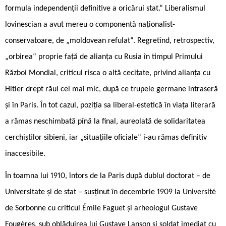
formula independenții definitive a oricărui stat.“ Liberalismul
lovinescian a avut mereu o componentă naționalist-
conservatoare, de „moldovean refulat“. Regretînd, retrospectiv,
„orbirea“ proprie față de alianța cu Rusia în timpul Primului
Război Mondial, criticul risca o altă cecitate, privind alianța cu
Hitler drept răul cel mai mic, după ce trupele germane intraseră
și în Paris. În tot cazul, poziția sa liberal-estetică în viața literară
a rămas neschimbată pînă la final, aureolată de solidaritatea
cerchiștilor sibieni, iar „situațiile oficiale“ i-au rămas definitiv
inaccesibile.
În toamna lui 1910, întors de la Paris după dublul doctorat – de
Universitate și de stat – susținut în decembrie 1909 la Université
de Sorbonne cu criticul Émile Faguet și arheologul Gustave
Fougères, sub oblăduirea lui Gustave Lanson și soldat imediat cu