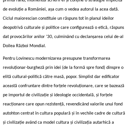
primul rând, momentul scrierii ei și conține o strategie implicită
de evoluție a României, așa cum o vedea autorul la acea dată.
Ciclul maiorescian constituie un răspuns tot în planul ideilor
deopotrivă culturale și politice care configurează o etică, răspuns
dat provocărilor anilor ’30, culminând cu declanșarea celui de-al
Doilea Război Mondial.
Pentru Lovinescu modernizarea presupune transformarea
revoluționar-burgheză prin idei (de la formă spre fond) dinspre o
elită cultural-politică către masă, popor. Simplist dar edificator
această confruntare dintre forțele revoluționare, care se bazează
pe importul de civilizație și ideologie occidentală, și forțele
reacționare care opun rezistență, revendicând valorile unui fond
autohton centrat în cultura populară și în vechile cadre de cultură
și civilizație având ca model cultura și civilizația autarhică a