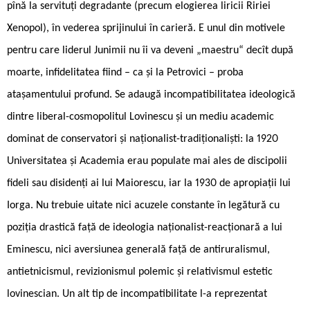
pînă la servituți degradante (precum elogierea liricii Ririei
Xenopol), în vederea sprijinului în carieră. E unul din motivele
pentru care liderul Junimii nu îi va deveni „maestru“ decît după
moarte, infidelitatea fiind – ca și la Petrovici – proba
atașamentului profund. Se adaugă incompatibilitatea ideologică
dintre liberal-cosmopolitul Lovinescu și un mediu academic
dominat de conservatori și naționalist-tradiționaliști: la 1920
Universitatea și Academia erau populate mai ales de discipolii
fideli sau disidenți ai lui Maiorescu, iar la 1930 de apropiații lui
Iorga. Nu trebuie uitate nici acuzele constante în legătură cu
poziția drastică față de ideologia naționalist-reacționară a lui
Eminescu, nici aversiunea generală față de antiruralismul,
antietnicismul, revizionismul polemic și relativismul estetic
lovinescian. Un alt tip de incompatibilitate l-a reprezentat