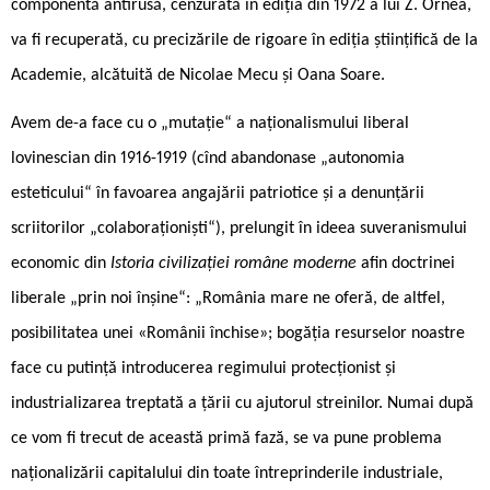
componentă antirusă, cenzurată în ediția din 1972 a lui Z. Ornea,
va fi recuperată, cu precizările de rigoare în ediția științifică de la
Academie, alcătuită de Nicolae Mecu și Oana Soare.
Avem de-a face cu o „mutație“ a naționalismului liberal
lovinescian din 1916-1919 (cînd abandonase „autonomia
esteticului“ în favoarea angajării patriotice și a denunțării
scriitorilor „colaboraționiști“), prelungit în ideea suveranismului
economic din
Istoria civilizației române moderne
afin doctrinei
liberale „prin noi înșine“: „România mare ne oferă, de altfel,
posibilitatea unei «Românii închise»; bogăția resurselor noastre
face cu putință introducerea regimului protecționist și
industrializarea treptată a țării cu ajutorul streinilor. Numai după
ce vom fi trecut de această primă fază, se va pune problema
naționalizării capitalului din toate întreprinderile industriale,