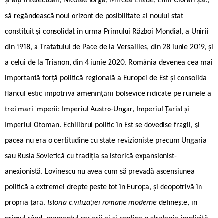
și alți intelectuali, Nicolae Iorga, Mircea Eliade, Emil Cioran ș.a.,
să regândească noul orizont de posibilitate al noului stat
constituit și consolidat în urma Primului Război Mondial, a Unirii
din 1918, a Tratatului de Pace de la Versailles, din 28 iunie 2019, și
a celui de la Trianon, din 4 iunie 2020. România devenea cea mai
importantă forță politică regională a Europei de Est și consolida
flancul estic împotriva amenințării bolșevice ridicate pe ruinele a
trei mari imperii: Imperiul Austro-Ungar, Imperiul Țarist și
Imperiul Otoman. Echilibrul politic în Est se dovedise fragil, și
pacea nu era o certitudine cu state revizioniste precum Ungaria
sau Rusia Sovietică cu tradiția sa istorică expansionist-
anexionistă. Lovinescu nu avea cum să prevadă ascensiunea
politică a extremei drepte peste tot în Europa, și deopotrivă în
propria țară.
Istoria civilizației române moderne
definește, în