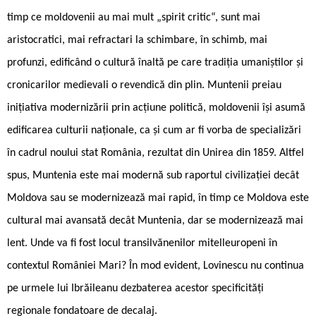
timp ce moldovenii au mai mult „spirit critic“, sunt mai
aristocratici, mai refractari la schimbare, în schimb, mai
profunzi, edificând o cultură înaltă pe care tradiția umaniștilor și
cronicarilor medievali o revendică din plin. Muntenii preiau
inițiativa modernizării prin acțiune politică, moldovenii își asumă
edificarea culturii naționale, ca și cum ar fi vorba de specializări
în cadrul noului stat România, rezultat din Unirea din 1859. Altfel
spus, Muntenia este mai modernă sub raportul civilizației decât
Moldova sau se modernizează mai rapid, în timp ce Moldova este
cultural mai avansată decât Muntenia, dar se modernizează mai
lent. Unde va fi fost locul transilvănenilor mitelleuropeni în
contextul României Mari? În mod evident, Lovinescu nu continua
pe urmele lui Ibrăileanu dezbaterea acestor specificități
regionale fondatoare de decalaj.