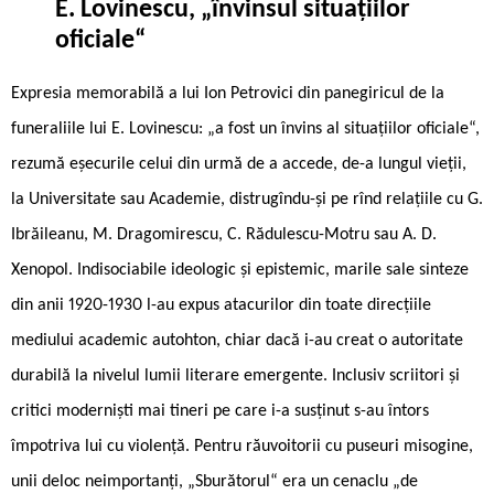
E. Lovinescu, „învinsul situațiilor
oficiale“
Expresia memorabilă a lui Ion Petrovici din panegiricul de la
funeraliile lui E. Lovinescu: „a fost un învins al situațiilor oficiale“,
rezumă eșecurile celui din urmă de a accede, de-a lungul vieții,
la Universitate sau Academie, distrugîndu-și pe rînd relațiile cu G.
Ibrăileanu, M. Dragomirescu, C. Rădulescu-Motru sau A. D.
Xenopol. Indisociabile ideologic și epistemic, marile sale sinteze
din anii 1920-1930 l-au expus atacurilor din toate direcțiile
mediului academic autohton, chiar dacă i-au creat o autoritate
durabilă la nivelul lumii literare emergente. Inclusiv scriitori și
critici moderniști mai tineri pe care i-a susținut s-au întors
împotriva lui cu violență. Pentru răuvoitorii cu puseuri misogine,
unii deloc neimportanți, „Sburătorul“ era un cenaclu „de