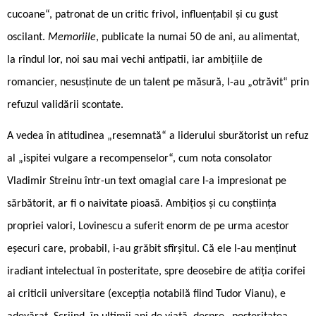
cucoane“, patronat de un critic frivol, influențabil și cu gust
oscilant.
Memoriile
, publicate la numai 50 de ani, au alimentat,
la rîndul lor, noi sau mai vechi antipatii, iar ambițiile de
romancier, nesusținute de un talent pe măsură, l-au „otrăvit“ prin
refuzul validării scontate.
A vedea în atitudinea „resemnată“ a liderului sburătorist un refuz
al „ispitei vulgare a recompenselor“, cum nota consolator
Vladimir Streinu într-un text omagial care l-a impresionat pe
sărbătorit, ar fi o naivitate pioasă. Ambițios și cu conștiința
propriei valori, Lovinescu a suferit enorm de pe urma acestor
eșecuri care, probabil, i-au grăbit sfîrșitul. Că ele l-au menținut
iradiant intelectual în posteritate, spre deosebire de atîția corifei
ai criticii universitare (excepția notabilă fiind Tudor Vianu), e