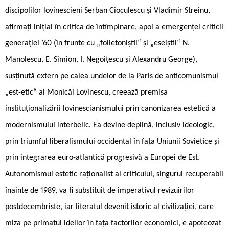
discipolilor lovinescieni Șerban Cioculescu și Vladimir Streinu,
afirmați inițial în critica de întîmpinare, apoi a emergenței criticii
generației ’60 (în frunte cu „foiletoniștii“ și „eseiștii“ N.
Manolescu, E. Simion, I. Negoițescu și Alexandru George),
susținută extern pe calea undelor de la Paris de anticomunismul
„est-etic“ al Monicăi Lovinescu, creează premisa
instituționalizării lovinescianismului prin canonizarea estetică a
modernismului interbelic. Ea devine deplină, inclusiv ideologic,
prin triumful liberalismului occidental în fața Uniunii Sovietice și
prin integrarea euro-atlantică progresivă a Europei de Est.
Autonomismul estetic raționalist al criticului, singurul recuperabil
înainte de 1989, va fi substituit de imperativul revizuirilor
postdecembriste, iar literatul devenit istoric al civilizației, care
miza pe primatul ideilor în fața factorilor economici, e apoteozat