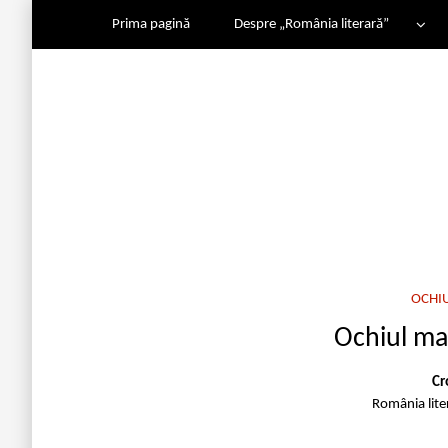
Prima pagină
Despre „România literară”
OCHI
Ochiul ma
Cr
România lit