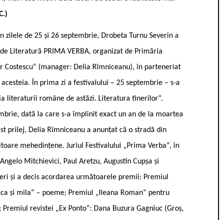
C.)
În zilele de 25 și 26 septembrie, Drobeta Turnu Severin a
urs de Literatură PRIMA VERBA, organizat de Primăria
dor Costescu“ (manager: Delia Rîmniceanu), în parteneriat
 acesteia. În prima zi a festivalului – 25 septembrie – s-a
 literaturii române de astăzi. Literatura tinerilor“.
mbrie, dată la care s-a împlinit exact un an de la moartea
est prilej, Delia Rîmniceanu a anunțat că o stradă din
toare mehedințene. Juriul Festivalului „Prima Verba“, în
ngelo Mitchievici, Paul Aretzu, Augustin Cupșa și
neri și a decis acordarea următoarele premii: Premiul
ica și mila“ – poeme; Premiul „Ileana Roman“ pentru
; Premiul revistei „Ex Ponto“: Dana Buzura Gagniuc (Groș,