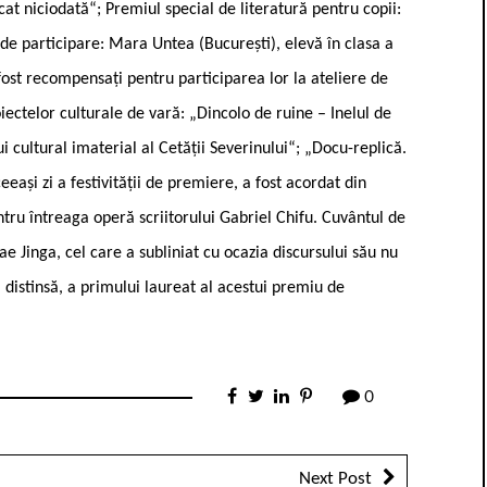
at niciodată“; Premiul special de literatură pentru copii:
de participare: Mara Untea (București), elevă în clasa a
 fost recompensați pentru participarea lor la ateliere de
oiectelor culturale de vară: „Dincolo de ruine – Inelul de
i cultural imaterial al Cetății Severinului“; „Docu-replică.
eeași zi a festivității de premiere, a fost acordat din
tru întreaga operă scriitorului Gabriel Chifu. Cuvântul de
lae Jinga, cel care a subliniat cu ocazia discursului său nu
, distinsă, a primului laureat al acestui premiu de
0
Next Post