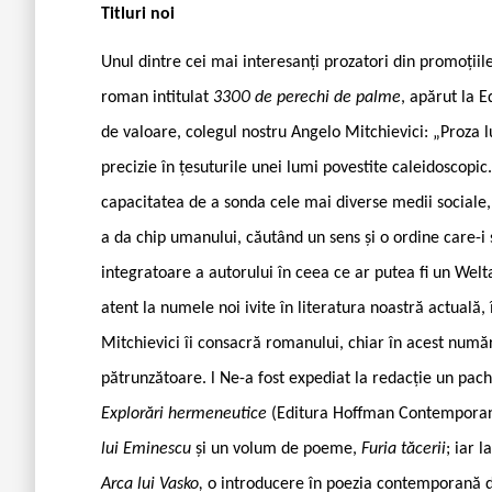
Titluri noi
Unul dintre cei mai interesanți prozatori din promoțiile
roman intitulat
3300 de perechi de palme
, apărut la E
de valoare, colegul nostru Angelo Mitchievici: „Proza l
precizie în țesuturile unei lumi povestite caleidoscopi
capacitatea de a sonda cele mai diverse medii sociale,
a da chip umanului, căutând un sens și o ordine care-i
integratoare a autorului în ceea ce ar putea fi un Welta
atent la numele noi ivite în literatura noastră actuală
Mitchievici îi consacră romanului, chiar în acest număr
pătrunzătoare. l Ne-a fost expediat la redacție un pac
Explorări hermeneutice
(Editura Hoffman Contemporan); 
lui Eminescu
și un volum de poeme,
Furia tăcerii
; iar 
Arca lui Vasko,
o introducere în poezia contemporană di