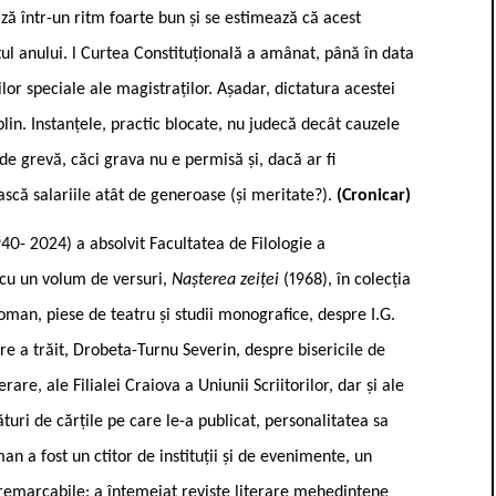
ză într-un ritm foarte bun și se estimează că acest
itul anului. l Curtea Constituțională a amânat, până în data
lor speciale ale magistraților. Așadar, dictatura acestei
lin. Instanțele, practic blocate, nu judecă decât cauzele
de grevă, căci grava nu e permisă și, dacă ar fi
ască salariile atât de generoase (și meritate?).
(Cronicar)
0- 2024) a absolvit Facultatea de Filologie a
l cu un volum de versuri,
Nașterea zeiței
(1968), în colecția
roman, piese de teatru și studii monografice, despre I.G.
re a trăit, Drobeta-Turnu Severin, despre bisericile de
erare, ale Filialei Craiova a Uniunii Scriitorilor, dar și ale
alături de cărțile pe care le-a publicat, personalitatea sa
an a fost un ctitor de instituții și de evenimente, un
i remarcabile: a întemeiat reviste literare mehedințene