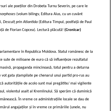
suri ale poeților din Drobeta Turnu Severin, pe care le
morphoses
(volum bilingv, Editura Aius, cu un cuvânt
i,
Desculț prin Atlantida
(Editura Timpul, postfață de Paul
ță de Florian Copcea). Lectură plăcută!
(Cronicar)
 parlamentare în Republica Moldova. Statul românesc de la
te sute de milioane de euro că să influențeze rezultatul
 masivă, propaganda mincinoasă, totul pentru a deturna
 vot gata ștampilate pe chenarul unui partid pro-rus au
 că autoritățile de acolo sunt mai pregătite/ mai vigilente
sul, violentul asalt al Kremlinului. Să sperăm că duminică
românească. În vreme ce administrațiile locale se dau de
mărul angajaților și în vreme ce primăriile (unele, nu