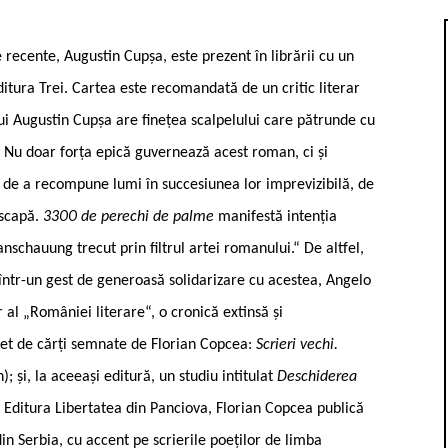
 recente, Augustin Cupșa, este prezent în librării cu un
ditura Trei. Cartea este recomandată de un critic literar
ui Augustin Cupșa are finețea scalpelului care pătrunde cu
c. Nu doar forța epică guvernează acest roman, ci și
 de a recompune lumi în succesiunea lor imprevizibilă, de
 scapă.
3300 de perechi de palme
manifestă intenția
nschauung trecut prin filtrul artei romanului.“ De altfel,
, într-un gest de generoasă solidarizare cu acestea, Angelo
 al „României literare“, o cronică extinsă și
het de cărți semnate de Florian Copcea:
Scrieri vechi.
și, la aceeași editură, un studiu intitulat
Deschiderea
la Editura Libertatea din Panciova, Florian Copcea publică
n Serbia, cu accent pe scrierile poeților de limba