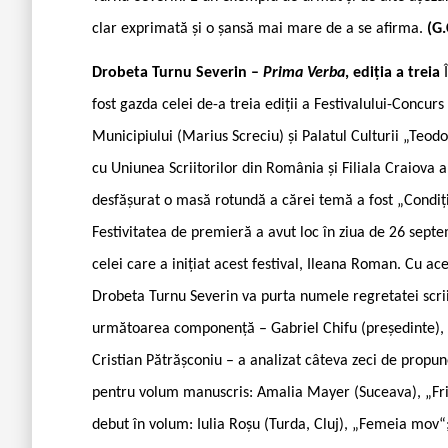
clar exprimată și o șansă mai mare de a se afirma.
(G.
Drobeta Turnu Severin –
Prima Verba
, ediția a treia
fost gazda celei de-a treia ediții a Festivalului-Conc
Municipiului (Marius Screciu) și Palatul Culturii „Teo
cu Uniunea Scriitorilor din România și Filiala Craiova a
desfășurat o masă rotundă a cărei temă a fost „Condiția
Festivitatea de premieră a avut loc în ziua de 26 septe
celei care a inițiat acest festival, Ileana Roman. Cu ac
Drobeta Turnu Severin va purta numele regretatei scrii
următoarea componență – Gabriel Chifu (președinte), A
Cristian Pătrășconiu – a analizat câteva zeci de propu
pentru volum manuscris: Amalia Mayer (Suceava), „Fr
debut în volum: Iulia Roșu (Turda, Cluj), „Femeia mov“