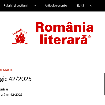
Rubrici și secțiuni
Articole recente
Ediții
UL MAGIC
gic 42/2025
onicar
erară
nr. 42/2025