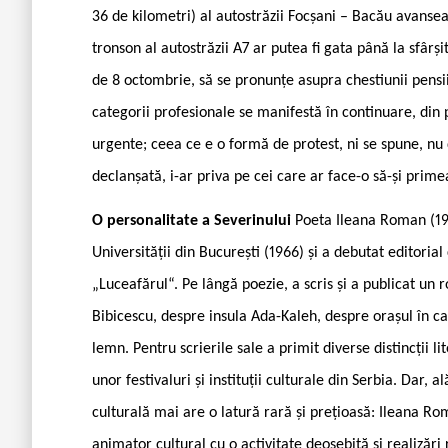
36 de kilometri) al autostrăzii Focșani – Bacău avansea
tronson al autostrăzii A7 ar putea fi gata până la sfârș
de 8 octombrie, să se pronunțe asupra chestiunii pensii
categorii profesionale se manifestă în continuare, din p
urgente; ceea ce e o formă de protest, ni se spune, nu 
declanșată, i-ar priva pe cei care ar face-o să-și prime
O personalitate a Severinului
Poeta Ileana Roman (194
Universității din București (1966) și a debutat editoria
„Luceafărul“. Pe lângă poezie, a scris și a publicat un 
Bibicescu, despre insula Ada-Kaleh, despre orașul în ca
lemn. Pentru scrierile sale a primit diverse distincții lit
unor festivaluri și instituții culturale din Serbia. Dar, 
culturală mai are o latură rară și prețioasă: Ileana Rom
animator cultural cu o activitate deosebită și realizăr