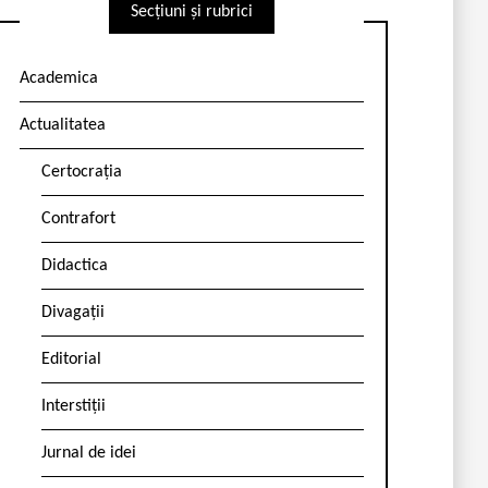
Secțiuni și rubrici
Academica
Actualitatea
Certocrația
Contrafort
Didactica
Divagații
Editorial
Interstiții
Jurnal de idei