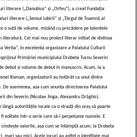
cluri literare („Danubius“ și „Orfeu“), a creat Fundația
luri literare („Sensul iubirii“ și „Târgul de Toamnă al
 peste o sută de volume, mizând cu precădere pe talentele
 literatură. Cel mai nou proiect literar inițiat de distinsa
ma Verba“, în excelenta organizare a Palatului Culturii
sprijinul Primăriei municipiului Drobeta Turnu Severin
 de debut și volume de debut în manuscris. Acum, la a
 Ilenei Roman, organizatorii au hotărât ca unul dintre
le. De asemenea, așa cum anunța directoarea Palatului
orii din Severin (Nicolae Jinga, Alexandru Drăghici,
e lângă autoritățile locale ca o stradă din oraș să poarte
 fi editate într-o serie care să-i perpetueze numele. E
i cinstește valorile, așa cum se întâmplă acum, la Drobeta
, mari sau mici. Acele locuri au astfel o identitate mai