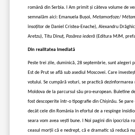
română din Serbia. l Am primit și câteva volume de ver
semnalăm aici: Emanuela Bușoi,
Metamorfoze/ Méta
însoțitor de Daniel Cristea-Enache), Alexandru Drăghic
Aretzu), Titu Dinuț,
Pasărea iederă
(Editura MJM, prefa
Din realitatea imediată
Peste trei zile, duminică, 28 septembrie, sunt alegeri
Est de Prut se află sub asediul Moscovei. Care investeș
votului. Se cumpără voturi, se practică dezinformarea
Moldova de la parcursul său pro-european. Buletine de
fost descoperite într-o tipografie din Chișinău. Se pare
decât cele din România în efortul de a respinge insidio
seara vom avea vești bune. l Noi pagini din ipocrizia 
ceasul morții că e nedrept, că e dramatic să reducă nu