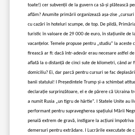
toate!) cer subvenții de la guvern ca să-și plătească pe
aflăm? Anumite primării organizează așa-zise „cursuri 
cu cazări în hoteluri scumpe, de top. De pildă, Primări
turistic în valoare de 29 000 de euro, în stațiunile de
vacanțelor. Temele propuse pentru „studiu“ la aceste c
firească ar fi: dacă într-adevăr erau necesare astfel de
aflată la o distanță de cinci sute de kilometri, când ar f
domiciliu? Ei, dar parcă pentru cursuri se fac deplasări
banii statului! l Președintele Trump și-a schimbat atitu
declarație surprinzătoare, el e de părere că Ucraina tre
a numit Rusia „un tigru de hârtie“. l Statele Unite au l
performant pentru supravegherea spațiului Mării Negre
penală extrem de gravă, instigare la acțiuni împotriva o
demersuri pentru extrădare. l Lucrările executate de 