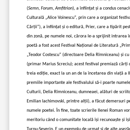
(
Semn
,
Forum, Amfitrion
), a înființat și a condus cena
Culturală „Alice Voinescu“, prin care a organizat festiva
Cărții“), a înființat și o editură, Prier, care a tipărit
din zonă, pe numele noi, cărora le-a sprijinit intrarea în
poetă a fost acest Festival Național de Literatură „Pri
„Teodor Costescu“ (directoare Delia Rîmniceanu) și cu 
(primar Marius Screciu); acest festival premiază cărți
treia ediție, exact la un an de la încetarea din viață a
premiile importante ale festivalului să-i poarte nume
Culturii, Delia Rîmniceanu, dumneaei, alături de scriit
Emilian Iachimovski, printre alții), a făcut demersuri p
numele poetei. În fine, toate scrierile Ilenei Roman vor
meritoriu când o comunitate locală își recunoaște și îș
Turnu-Severin. E un exemplu de urmat și de alte așezări