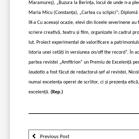
Maramureș), „Buzura la Berința, locul de unde n-a plec
Maria Micu (Constanța), „Cartea cu sclipici“; Diplomă 
IX-a Cu aceeași ocazie, elevi din liceele severinene au
scriere creativă, teatru și film, organizate în cadrul pr
lut. Proiect experimental de valorificare a patrimoniulu
Istoria unei cetăți în versiunea on/off the record“. În ac
partea revistei „Amfitrion” un Premiu de Excelență pen
laudatio
a fost făcut de redactorul-șef al revistei, Nico
numai excelența operei de scriitor, ci și prezența etică
excelență.
(Rep.)
Previous Post