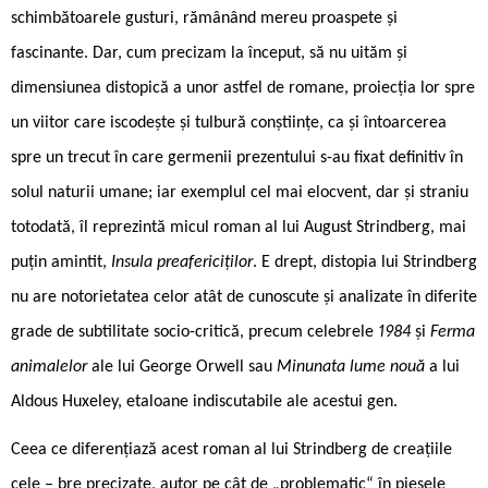
schimbătoarele gusturi, rămânând mereu proaspete și
fascinante. Dar, cum precizam la început, să nu uităm și
dimensiunea distopică a unor astfel de romane, proiecția lor spre
un viitor care iscodește și tulbură conștiințe, ca și întoarcerea
spre un trecut în care germenii prezentului s-au fixat definitiv în
solul naturii umane; iar exemplul cel mai elocvent, dar și straniu
totodată, îl reprezintă micul roman al lui August Strindberg, mai
puțin amintit,
Insula preafericiților
. E drept, distopia lui Strindberg
nu are notorietatea celor atât de cunoscute și analizate în diferite
grade de subtilitate socio-critică, precum celebrele
1984
și
Ferma
animalelor
ale lui George Orwell sau
Minunata lume nouă
a lui
Aldous Huxeley, etaloane indiscutabile ale acestui gen.
Ceea ce diferențiază acest roman al lui Strindberg de creațiile
cele – bre precizate, autor pe cât de „problematic“ în piesele