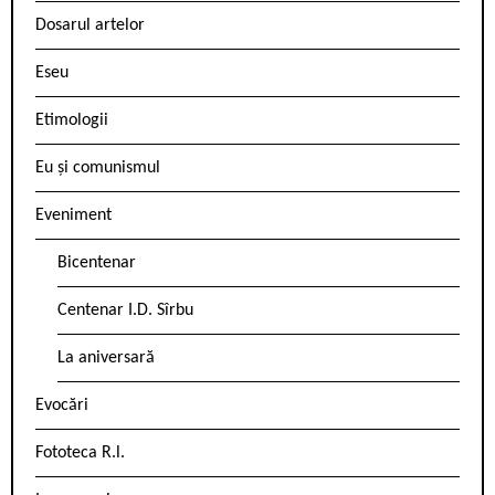
Dosarul artelor
Eseu
Etimologii
Eu și comunismul
Eveniment
Bicentenar
Centenar I.D. Sîrbu
La aniversară
Evocări
Fototeca R.l.