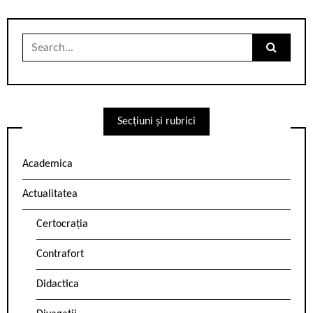
Search
for:
Secțiuni și rubrici
Academica
Actualitatea
Certocrația
Contrafort
Didactica