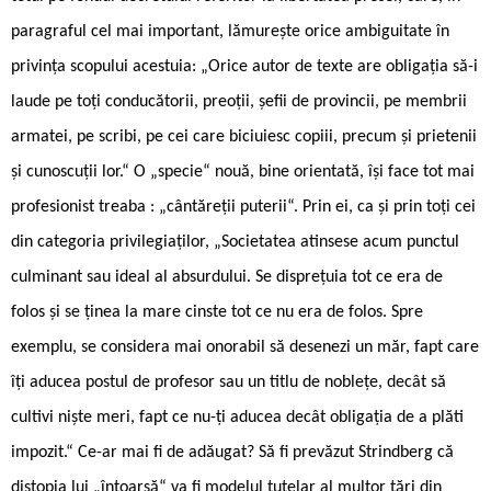
paragraful cel mai important, lămurește orice ambiguitate în
privința scopului acestuia: „Orice autor de texte are obligația să-i
laude pe toți conducătorii, preoții, șefii de provincii, pe membrii
armatei, pe scribi, pe cei care biciuiesc copiii, precum și prietenii
și cunoscuții lor.“ O „specie“ nouă, bine orientată, își face tot mai
profesionist treaba : „cântăreții puterii“. Prin ei, ca și prin toți cei
din categoria privilegiaților, „Societatea atinsese acum punctul
culminant sau ideal al absurdului. Se disprețuia tot ce era de
folos și se ținea la mare cinste tot ce nu era de folos. Spre
exemplu, se considera mai onorabil să desenezi un măr, fapt care
îți aducea postul de profesor sau un titlu de noblețe, decât să
cultivi niște meri, fapt ce nu-ți aducea decât obligația de a plăti
impozit.“ Ce-ar mai fi de adăugat? Să fi prevăzut Strindberg că
distopia lui „întoarsă“ va fi modelul tutelar al multor țări din