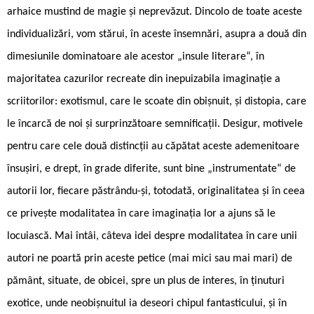
arhaice mustind de magie și neprevăzut. Dincolo de toate aceste
individualizări, vom stărui, în aceste însemnări, asupra a două din
dimesiunile dominatoare ale acestor „insule literare“, în
majoritatea cazurilor recreate din inepuizabila imaginație a
scriitorilor: exotismul, care le scoate din obișnuit, și distopia, care
le încarcă de noi și surprinzătoare semnificații. Desigur, motivele
pentru care cele două distincții au căpătat aceste ademenitoare
însușiri, e drept, în grade diferite, sunt bine „instrumentate“ de
autorii lor, fiecare păstrându-și, totodată, originalitatea și în ceea
ce privește modalitatea în care imaginația lor a ajuns să le
locuiască. Mai întâi, câteva idei despre modalitatea în care unii
autori ne poartă prin aceste petice (mai mici sau mai mari) de
pământ, situate, de obicei, spre un plus de interes, în ținuturi
exotice, unde neobișnuitul ia deseori chipul fantasticului, și în