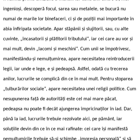
ingenioși, descoperă focul, sarea sau metalele, se bucură nu
numai de marile lor binefaceri, ci și de poziții mai importante în
abia înfiripata societate. Apar stăpânii și slujitorii, sau, cu alte
cuvinte, „încasatorii și plătitorii tributului“, iar cei care au vor și
mai mult, devin „lacomi și meschini“. Cum unii se împotrivesc,
manifestându-și nemulțumirea, apare necesitatea reintroducerii
legii, iar unde e lege, e și pedeapsă. Astfel, odată cu trecerea
anilor, lucrurile se complică din ce în mai mult. Pentru stoparea
„tulburărilor sociale“, apare necesitatea unei religii politice. Cum
nesupunerea față de autorități este cel mai mare păcat,
pedeapsa nu poate fi decât ajungerea împricinaților în iad. Dar,
până la iad, lucrurile trebuie rezolvate aici, pe pământ, iar
soluțiile devin din ce în ce mai rafinate: cei care își manifestă
nemulțumirile trebuie să-și schimbe „impresia personală“ și să