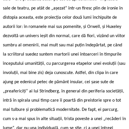
sale de teatru, pe atât de „așezat“ într-un firesc plin de ironie în
distopia aceasta, este proiecția celor două lumi închipuite de
autorii lor: în romanele mai sus pomenite, și Orwell, și Huxeley
dezvoltă un univers ieșit din normal, care dă fiori, vizând un viitor
sumbru al omenirii, mai mult sau mai puțin îndepărtat, pe când
la scriitorul suedez suntem martorii unei întoarceri în timpurile
începutului umanității, cu parcurgerea etapelor unei evoluții (sau
involuții, mai bine zis) deja cunoscute. Astfel, din clipa în care
ajung pe edenicul petec de pământ insular, cei șase sute de
„preafericiți“ ai lui Strindberg, în general din periferia societății,
intră în spirala unui timp care îi poartă din preistorie spre o tot
mai tulbure și problematică modernitate. De fapt, ei parcurg,
cum s-a mai spus în alte situații, trista poveste a unei „recăderi în
lume“, dar nu una individuală, cum se știe, ci a unei întregi