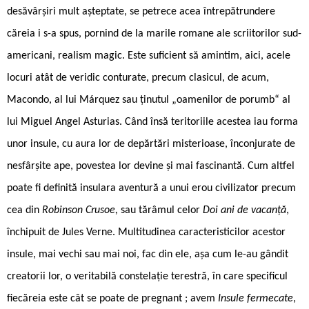
desăvârșiri mult așteptate, se petrece acea întrepătrundere
căreia i s-a spus, pornind de la marile romane ale scriitorilor sud-
americani, realism magic. Este suficient să amintim, aici, acele
locuri atât de veridic conturate, precum clasicul, de acum,
Macondo, al lui Márquez sau ținutul „oamenilor de porumb“ al
lui Miguel Angel Asturias. Când însă teritoriile acestea iau forma
unor insule, cu aura lor de depărtări misterioase, înconjurate de
nesfârșite ape, povestea lor devine și mai fascinantă. Cum altfel
poate fi definită insulara aventură a unui erou civilizator precum
cea din
Robinson Crusoe,
sau tărâmul celor
Doi ani de vacanță
,
închipuit de Jules Verne. Multitudinea caracteristicilor acestor
insule, mai vechi sau mai noi, fac din ele, așa cum le-au gândit
creatorii lor, o veritabilă constelație terestră, în care specificul
fiecăreia este cât se poate de pregnant ; avem
Insule fermecate
,