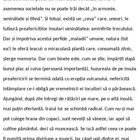
asemenea societate nu se poate trăi decât „în armonie,
seninătate și tihnă“. Și totuși, există un „ceva“ care, uneori, le
tulbură preafericiților insulari seninătatea: amintirile trecutului.
Dar și împotriva acestui perfide „maladii“ umane, natura (tot
ea!) le oferă leacul: o miraculasă plantă care, consumată zilnic,
șterge memoria. Dar cum binele este, cum se știe, împărțit după
bunul plac al cuiva (persoană importantă), huzureala de pe insula
preafericirii se termină odată cu erupția vulcanului, nefericită
întâmplare ce-i obligă pe vremelnicii ei locuitori să o părăsească.
Ajungând, după zile întregi de rătăciri pe mare, pe o altă insulă,
mai puțin ofertantă, traiul lor se schimbă radical. Cum nu-și mai
pot culege hrana din copaci, sunt nevoiți să vâneze, iar apoi să
cultive pământul, deci să muncească. Se iscă astfel ceea ce poate
fi numită prima diviziune a muncii. Iar când unii dintre ei, mai