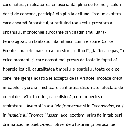
care natura, în alcătuirea ei luxuriantă, plină de forme și culori,
dar și de capcane, participă din plin la acțiune. Este un exotism
care cheamă fantasticul, substituindu-se acelui prozaism al
urbanului, monotoniei sufocante din citadinismul ultra-
tehnologizat, un fantastic întâlnit aici, cum ne spune Carlos
Fuentes, marele maestru al acestor „scriituri“, „la fiecare pas, în
orice moment, și care constă mai presus de toate în faptul că
tiparele logicii, cauzalitatea timpului și spațiului, toate cele pe
care inteligența noastră le acceptă de la Aristotel încoace drept
imuabile, sigure și liniștitoare sunt brusc răsturnate, afectate de
un soi de… vânt interior, care dislocă, cere imperios o
schimbare“. Avem și în
Insulele fermecate
și în
Encandados
, ca și
în
Insulele lui Thomas Hudsen
, acel exotism, prins fie în tablouri
dramatice, fie poetic-descriptive, de o luxurianță barocă, pe