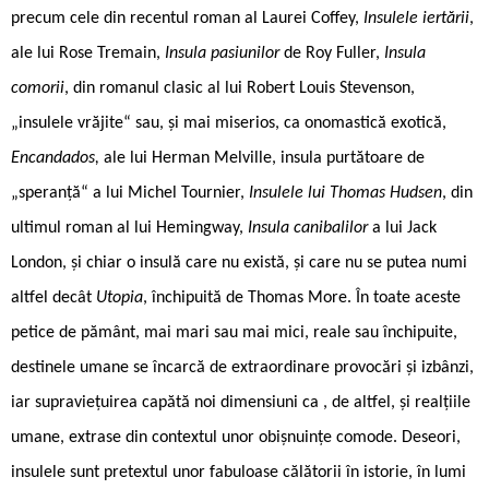
precum cele din recentul roman al Laurei Coffey,
Insulele iertării
,
ale lui Rose Tremain,
Insula pasiunilor
de Roy Fuller,
Insula
comorii
, din romanul clasic al lui Robert Louis Stevenson,
„insulele vrăjite“ sau, și mai miserios, ca onomastică exotică,
Encandados,
ale lui Herman Melville, insula purtătoare de
„speranță“ a lui Michel Tournier,
Insulele lui Thomas Hudsen
, din
ultimul roman al lui Hemingway,
Insula canibalilor
a lui Jack
London, și chiar o insulă care nu există, și care nu se putea numi
altfel decât
Utopia
, închipuită de Thomas More. În toate aceste
petice de pământ, mai mari sau mai mici, reale sau închipuite,
destinele umane se încarcă de extraordinare provocări și izbânzi,
iar supraviețuirea capătă noi dimensiuni ca , de altfel, și realțiile
umane, extrase din contextul unor obișnuințe comode. Deseori,
insulele sunt pretextul unor fabuloase călătorii în istorie, în lumi