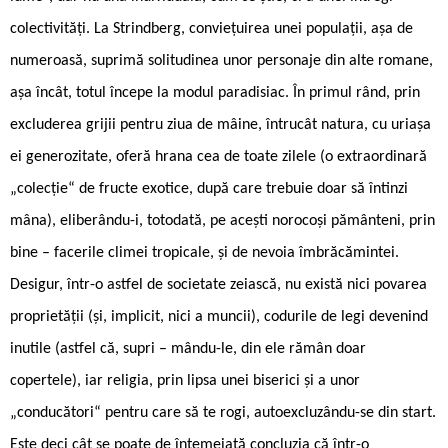
colectivități. La Strindberg, conviețuirea unei populații, așa de
numeroasă, suprimă solitudinea unor personaje din alte romane,
așa încât, totul începe la modul paradisiac. În primul rând, prin
excluderea grijii pentru ziua de mâine, întrucât natura, cu uriașa
ei generozitate, oferă hrana cea de toate zilele (o extraordinară
„colecție“ de fructe exotice, după care trebuie doar să întinzi
mâna), eliberându-i, totodată, pe acești norocoși pământeni, prin
bine – facerile climei tropicale, și de nevoia îmbrăcămintei.
Desigur, într-o astfel de societate zeiască, nu există nici povarea
proprietății (și, implicit, nici a muncii), codurile de legi devenind
inutile (astfel că, supri – mându-le, din ele rămân doar
copertele), iar religia, prin lipsa unei biserici și a unor
„conducători“ pentru care să te rogi, autoexcluzându-se din start.
Este deci cât se poate de întemeiată concluzia că într-o