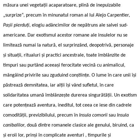
măsura unei vegetații acaparatoare, plină de inepuizabile
„surprize“, precum în minunatul roman al lui Alejo Carpentier,
Pașii pierduți
, elogiu adâncimilor de nepătruns ale salvei sud-
americane. Dar exotismul acestor romane ale insulelor nu se
limitează numai la natură, el surprinzând, deopotrivă, personaje
și situații, ritualuri și practici ancestrale, toate îmblânzite de
timpuri sau purtând aceeași ferocitate vecină cu animalicul,
mângâind privirile sau zguduind conștiințe. O lume în care unii își
păstrează demnitatea, iar alții își vând sufletul, în care
solidaritatea umană îmblânzește durerea singurătății. Un exotism
care potențează aventura, ineditul, tot ceea ce iese din cadrele
comodității, previzibilului, precum în
Insula comorii
sau
Insula
canibalilor
, două dintre romanele clasice ale genului, biruind, ca
și eroii lor, prinși în complicate aventuri , timpurile și