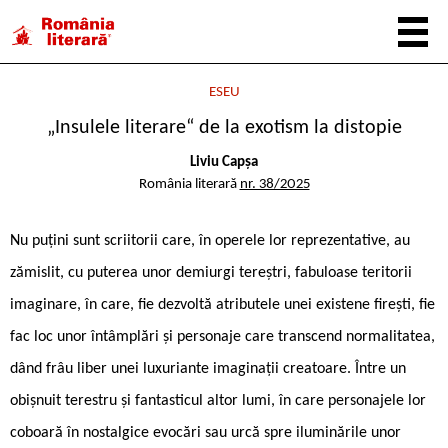
ESEU
„Insulele literare“ de la exotism la distopie
Liviu Capșa
România literară
nr. 38/2025
Nu puțini sunt scriitorii care, în operele lor reprezentative, au
zămislit, cu puterea unor demiurgi tereștri, fabuloase teritorii
imaginare, în care, fie dezvoltă atributele unei existene firești, fie
fac loc unor întâmplări și personaje care transcend normalitatea,
dând frâu liber unei luxuriante imaginații creatoare. Între un
obișnuit terestru și fantasticul altor lumi, în care personajele lor
coboară în nostalgice evocări sau urcă spre iluminările unor