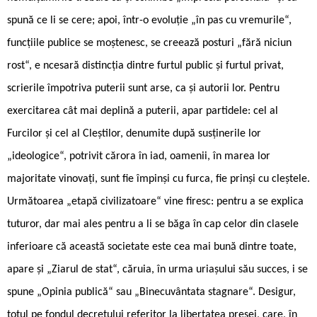
spună ce li se cere; apoi, într-o evoluție „în pas cu vremurile“,
funcțiile publice se moștenesc, se creează posturi „fără niciun
rost“, e ncesară distincția dintre furtul public și furtul privat,
scrierile împotriva puterii sunt arse, ca și autorii lor. Pentru
exercitarea cât mai deplină a puterii, apar partidele: cel al
Furcilor și cel al Cleștilor, denumite după susținerile lor
„ideologice“, potrivit cărora în iad, oamenii, în marea lor
majoritate vinovați, sunt fie împinși cu furca, fie prinși cu cleștele.
Următoarea „etapă civilizatoare“ vine firesc: pentru a se explica
tuturor, dar mai ales pentru a li se băga în cap celor din clasele
inferioare că această societate este cea mai bună dintre toate,
apare și „Ziarul de stat“, căruia, în urma uriașului său succes, i se
spune „Opinia publică“ sau „Binecuvântata stagnare“. Desigur,
totul pe fondul decretului referitor la libertatea presei, care, în