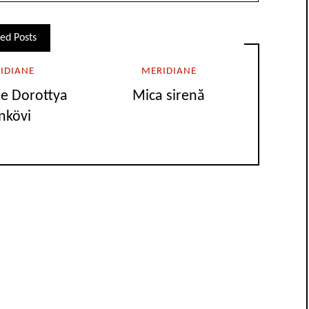
ed Posts
IDIANE
MERIDIANE
e Dorottya
Mica sirenă
nkövi