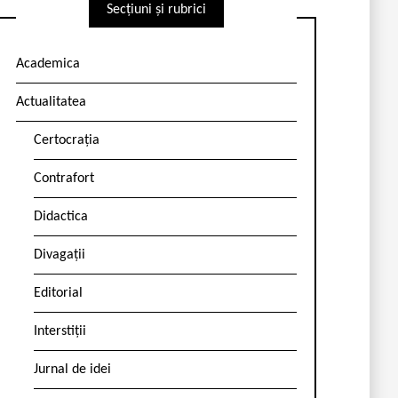
Secțiuni și rubrici
Academica
Actualitatea
Certocrația
Contrafort
Didactica
Divagații
Editorial
Interstiții
Jurnal de idei