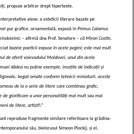
miți, propuse arbitrar drept hipertexte.
nterpretative alese: a esteticii literare bazate pe
rmei pur grafice, ornamentală, expusă în
Primus Calamus
eîndoielnic –
afirmă dna Prof. Senatore
– că Miron Costin,
preciat bazele poeticii expuse în acele pagini; este mai mult
rul de oferit voievodului Moldovei, unul din acele
amuel dădea nu puține exemple, însoțite de indicații și
oligonale, bogat ornate conform tehnicii miniaturii, aceste
orneau de la o serie de litere care combinau grafic,
ție de glorificare a unor personalități mai mult sau mai
meni de litere, artiști
1.“
unt reproduse fragmente similare referitoare la grădina-
ntemporanului său, bielorusul Simeon Plockij, și el,