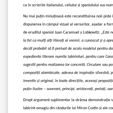
ca în scrierile italianului, cehului și spaniolului sus-nu
Nu mai puțin minuțioasă este reconstituirea noii piste i
dispunerea în câmpul vizual al versurilor, așadar a fo
de eruditul spaniol Juan Caramuel y Lobkowitz: „
Este n
la fel ca mulți alți literați ai vremii, a cunoscut și a a
decât probabil să fi preluat de acolo modelul pentru da
expediente literare numite labirinturi, pentru care Car
sugestii pentru realizarea lor concretă. Circulare sau p
compoziții alambicate, adesea de inspirație silvestră, p
inventiv și original, în toate direcțiile, aceeași propozi
puțin ilustre – suverani, principi, aristocrați, prelați, oa
Drept argument suplimentar la strânsa demonstrație s
labirint-omagiu din rândurile lui Miron Costin și ale co