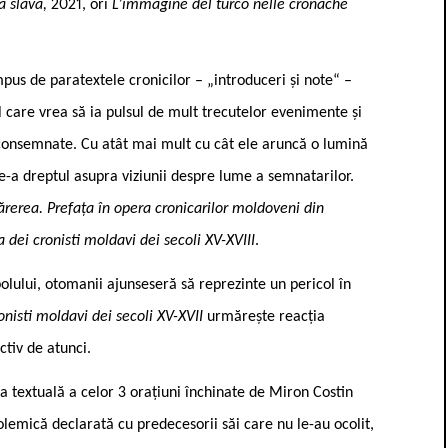
ua slava,
2021, ori
L’immagine del turco nelle cronache
mpus de paratextele cronicilor – „introduceri și note“ –
care vrea să ia pulsul de mult trecutelor evenimente și
i consemnate. Cu atât mai mult cu cât ele aruncă o lumină
de-a dreptul asupra viziunii despre lume a semnatarilor.
rerea. Prefața în opera cronicarilor moldoveni din
a dei cronisti moldavi dei secoli XV-XVIII
.
lului, otomanii ajunseseră să reprezinte un pericol în
ronisti moldavi dei secoli XV-XVII
urmărește reacția
ctiv de atunci.
a textuală a celor 3 orațiuni închinate de Miron Costin
polemică declarată cu predecesorii săi care nu le-au ocolit,