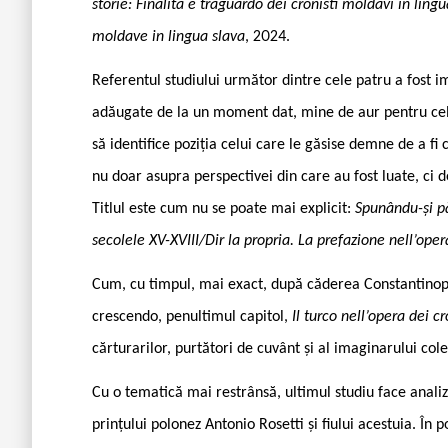
storie: Finalità e traguardo dei cronisti moldavi in ling
moldave in lingua slava
, 2024.
Referentul studiului următor dintre cele patru a fost i
adăugate de la un moment dat, mine de aur pentru cel 
să identifice poziția celui care le găsise demne de a f
nu doar asupra perspectivei din care au fost luate, ci 
Titlul este cum nu se poate mai explicit:
Spunându-și pă
secolele XV-XVIII/Dir la propria. La prefazione nell’oper
Cum, cu timpul, mai exact, după căderea Constantinopo
crescendo, penultimul capitol,
Il turco nell’opera dei c
cărturarilor, purtători de cuvânt și al imaginarului cole
Cu o tematică mai restrânsă, ultimul studiu face analiz
prințului polonez Antonio Rosetti și fiului acestuia. În 