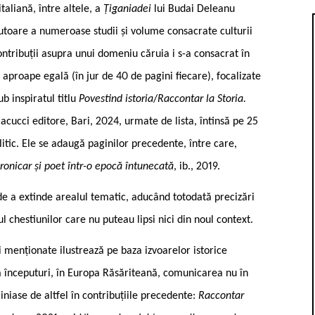
aliană, între altele, a
Țiganiadei
lui Budai Deleanu
autoare a numeroase studii și volume consacrate culturii
ontribuții asupra unui domeniu căruia i s-a consacrat în
e aproape egală (în jur de 40 de pagini fiecare), focalizate
b inspiratul titlu
Povestind istoria
/
Raccontar la Storia.
Cacucci editore, Bari, 2024, urmate de lista, întinsă pe 25
alitic. Ele se adaugă paginilor precedente, între care,
ronicar și poet într-o epocă întunecată
, ib., 2019.
de a extinde arealul tematic, aducând totodată precizări
l chestiunilor care nu puteau lipsi nici din noul context.
i menționate ilustrează pe baza izvoarelor istorice
 la începuturi, în Europa Răsăriteană, comunicarea nu în
iniase de altfel în contribuțiile precedente:
Raccontar