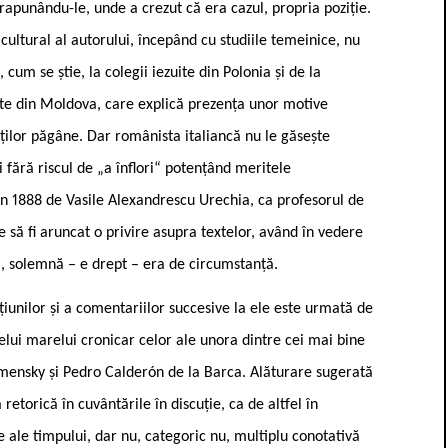
rapunându-le, unde a crezut că era cazul, propria poziție.
 cultural al autorului, începând cu studiile temeinice, nu
cum se știe, la colegii iezuite din Polonia și de la
nte din Moldova, care explică prezența unor motive
ăților păgâne. Dar românista italiancă nu le găsește
 fără riscul de „a înflori“ potențând meritele
ă în 1888 de Vasile Alexandrescu Urechia, ca profesorul de
re să fi aruncat o privire asupra textelor, având în vedere
a, solemnă – e drept – era de circumstanță.
iunilor și a comentariilor succesive la ele este urmată de
lui marelui cronicar celor ale unora dintre cei mai bine
mensky și Pedro Calderón de la Barca. Alăturare sugerată
retorică în cuvântările în discuție, ca de altfel în
e ale timpului, dar nu, categoric nu, multiplu conotativă