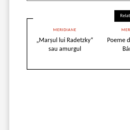
Relat
MERIDIANE
MER
„Marşul lui Radetzky“
Poeme d
sau amurgul
Bá