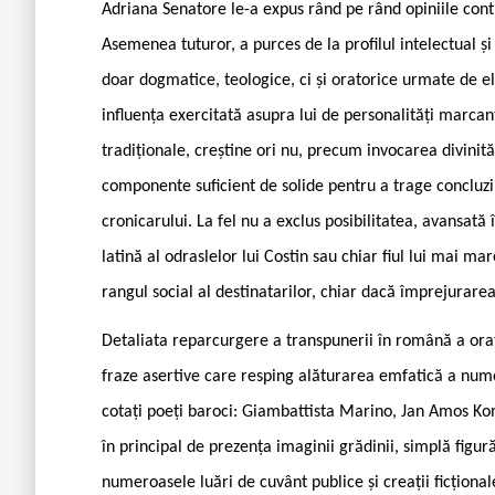
Adriana Senatore le-a expus rând pe rând opiniile cont
Asemenea tuturor, a purces de la profilul intelectual și
doar dogmatice, teologice, ci și oratorice urmate de el, 
influența exercitată asupra lui de personalități marca
tradiționale, creștine ori nu, precum invocarea divinit
componente suficient de solide pentru a trage concluzii
cronicarului. La fel nu a exclus posibilitatea, avansat
latină al odraslelor lui Costin sau chiar fiul lui mai ma
rangul social al destinatarilor, chiar dacă împrejurare
Detaliata reparcurgere a transpunerii în română a oraț
fraze asertive care resping alăturarea emfatică a nume
cotați poeți baroci: Giambattista Marino, Jan Amos Ko
în principal de prezența imaginii grădinii, simplă figură 
numeroasele luări de cuvânt publice și creații ficțional