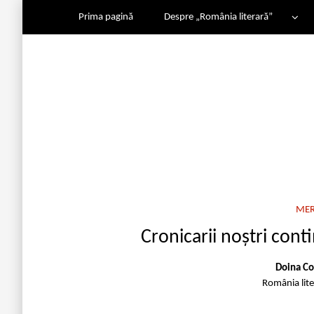
Prima pagină
Despre „România literară”
MER
Cronicarii noștri cont
Doina Co
România lit