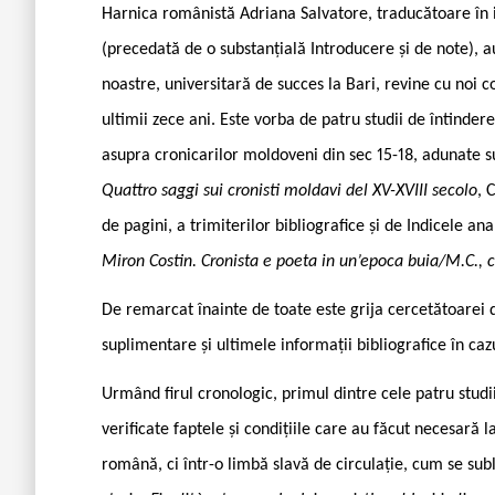
Harnica românistă Adriana Salvatore, traducătoare în it
(precedată de o substanțială Introducere și de note), 
noastre, universitară de succes la Bari, revine cu noi c
ultimii zece ani. Este vorba de patru studii de întinder
asupra cronicarilor moldoveni din sec 15-18, adunate su
Quattro saggi sui cronisti moldavi del XV-XVIII secolo
, 
de pagini, a trimiterilor bibliografice și de Indicele an
Miron Costin. Cronista e poeta in un’epoca buia/M.C., c
De remarcat înainte de toate este grija cercetătoarei 
suplimentare și ultimele informații bibliografice în cazu
Urmând firul cronologic, primul dintre cele patru studi
verificate faptele și condițiile care au făcut necesară
română, ci într-o limbă slavă de circulație, cum se subl