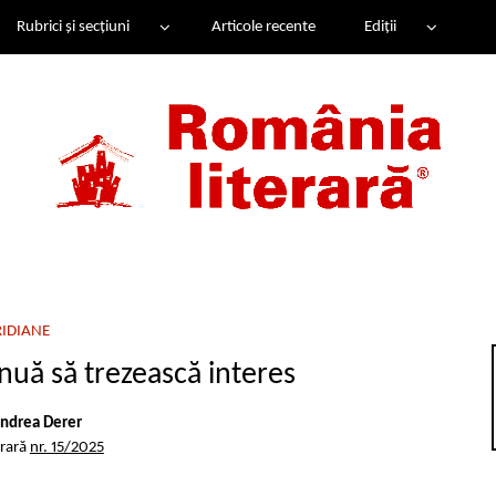
Rubrici și secțiuni
Articole recente
Ediții
IDIANE
inuă să trezească interes
ndrea Derer
erară
nr. 15/2025