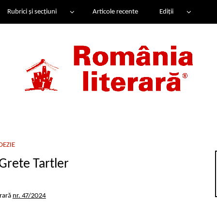
Rubrici și secțiuni
Articole recente
Ediții
OEZIE
rete Tartler
erară
nr. 47/2024