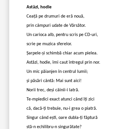
Astăzi, hodie
Ceață pe drumuri de eră nouă,
prin câmpuri udate de Vărsător.
Un carioca alb, pentru scris pe CD-uri,
scrie pe muzica sferelor.
Șarpele-și schimbă chiar acum pielea.
Astăzi, hodie, îmi caut întregul prin nor.
Un mic păianjen în centrul lumii;
și păsări cântă: Mai sunt aici!
Norii trec, deși câinii-i latră.
Te-mpiedici exact atunci când îți zici
că, dacă-ți trebuie, nu-i grea o piatră.
Singur când ești, oare dubla-ți făptură
stă-n echilibru-n singurătate?