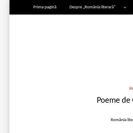
Prima pagină
Despre „România literară”
P
Poeme de G
România lit