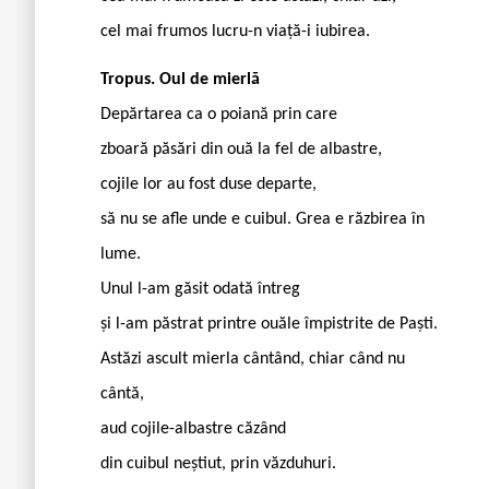
cel mai frumos lucru-n viață-i iubirea.
Tropus. Oul de mierlă
Depărtarea ca o poiană prin care
zboară păsări din ouă la fel de albastre,
cojile lor au fost duse departe,
să nu se afle unde e cuibul. Grea e răzbirea în
lume.
Unul l-am găsit odată întreg
și l-am păstrat printre ouăle împistrite de Paști.
Astăzi ascult mierla cântând, chiar când nu
cântă,
aud cojile-albastre căzând
din cuibul neștiut, prin văzduhuri.