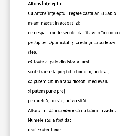
Alfons Înțeleptul
Cu Alfons Înțeleptul, regele castilian El Sabío
m-am născut în aceeași zi;
ne despart multe secole, dar îl avem în comun
pe Jupiter Optimistul, și credința că sufletu-i
stea,
că toate clipele din istoria lumii
sunt strânse la pieptul infinitului, undeva,
că putem citi în arabă filozofii medievali,
și putem pune preț
pe muzică, poezie, universități.
Alfons îmi dă încredere că nu trăim în zadar:
Numele său a fost dat
unui crater lunar.