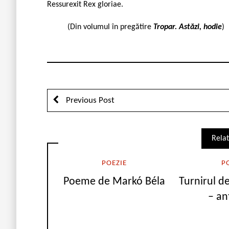
Ressurexit Rex gloriae.
(Din volumul în pregătire
Tropar. Astăzi, hodie
)
Previous Post
Relat
POEZIE
P
Poeme de Markó Béla
Turnirul d
– an