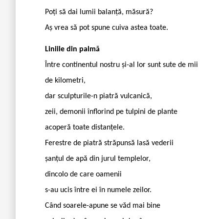
Poți să dai lumii balanță, măsură?
Aș vrea să pot spune cuiva astea toate.
Liniile din palmă
Între continentul nostru și-al lor sunt sute de mii
de kilometri,
dar sculpturile-n piatră vulcanică,
zeii, demonii înflorind pe tulpini de plante
acoperă toate distanțele.
Ferestre de piatră străpunsă lasă vederii
șanțul de apă din jurul templelor,
dincolo de care oamenii
s-au ucis între ei în numele zeilor.
Când soarele-apune se văd mai bine