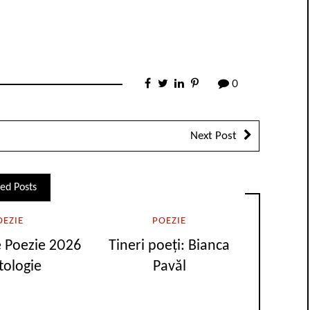
0
Next Post
ed Posts
OEZIE
POEZIE
e Poezie 2026
Tineri poeți: Bianca
tologie
Pavăl