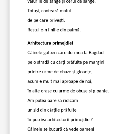
valurile de sânge și cerul de sânge.
Totuși, contează malul
de pe care privești.
Restul e-n liniile din palmă.
Arhitectura primejdiei
Câinele galben care dormea la Bagdad
pe o stradă cu cărți prăfuite pe margini,
printre urme de obuze și gloanțe,
acum e mult mai aproape de noi,
în alte orașe cu urme de obuze și gloanțe.
Am putea oare să ridicăm
un zid din cărțile prăfuite
împotriva arhitecturii primejdiei?
Câinele se bucură că vede oameni