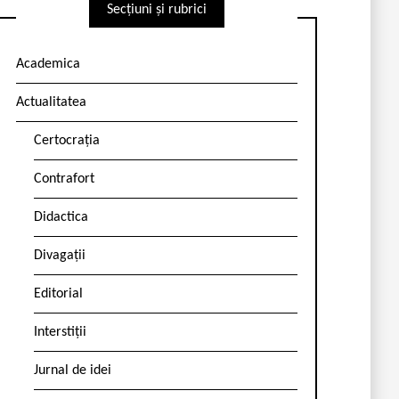
Secțiuni și rubrici
Academica
Actualitatea
Certocrația
Contrafort
Didactica
Divagații
Editorial
Interstiții
Jurnal de idei