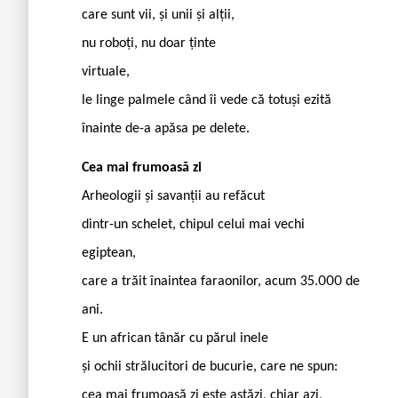
care sunt vii, și unii și alții,
nu roboți, nu doar ținte
virtuale,
le linge palmele când îi vede că totuși ezită
înainte de-a apăsa pe delete.
Cea mai frumoasă zi
Arheologii și savanții au refăcut
dintr-un schelet, chipul celui mai vechi
egiptean,
care a trăit înaintea faraonilor, acum 35.000 de
ani.
E un african tânăr cu părul inele
și ochii strălucitori de bucurie, care ne spun:
cea mai frumoasă zi este astăzi, chiar azi,