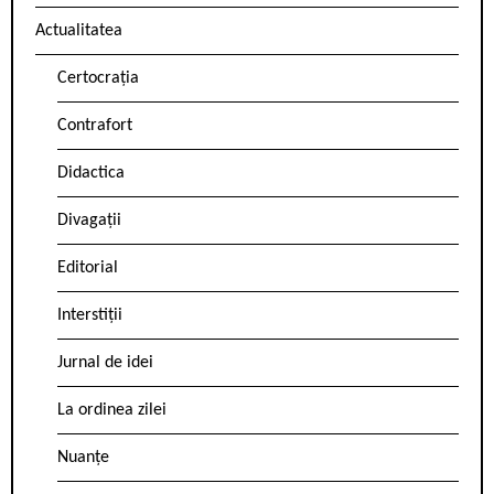
Actualitatea
Certocrația
Contrafort
Didactica
Divagații
Editorial
Interstiții
Jurnal de idei
La ordinea zilei
Nuanțe