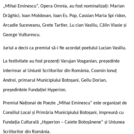
„Mihai Eminescu“, Opera Omnia, au fost nominalizați: Marian
Drăghici, Ioan Moldovan, Ioan Es. Pop, Cassian Maria Spi ridon,
Arcadie Suceveanu, Grete Tartler, Lu ­cian Vasiliu, Călin Vlasie şi
George Vulturescu.
Juriul a decis ca premiul să-i fie acordat poetului Lucian Vasiliu.
La festivitate au fost prezenți Varujan Vosganian, președinte
interimar al Uniunii Scriitorilor din România, Cosmin Ionuț
Andrei, primarul Municipiului Botoșani, Gellu Dorian,
președintele Fundației Hyperion.
Premiul Naţional de Poezie „Mihai Eminescu“ este organizat de
Consiliul Local şi Primăria Municipiului Botoşani, împreună cu
Fundaţia Culturală „Hyperion – Caiete Botoşănene“ şi Uniunea
Scriitorilor din România.