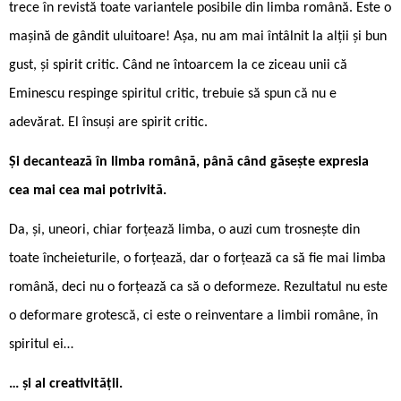
trece în revistă toate variantele posibile din limba română. Este o
mașină de gândit uluitoare! Așa, nu am mai întâlnit la alții și bun
gust, și spirit critic. Când ne întoarcem la ce ziceau unii că
Eminescu respinge spiritul critic, trebuie să spun că nu e
adevărat. El însuși are spirit critic.
Și decantează în limba română, până când găsește expresia
cea mai cea mai potrivită.
Da, și, uneori, chiar forțează limba, o auzi cum trosnește din
toate încheieturile, o forțează, dar o forțează ca să fie mai limba
română, deci nu o forțează ca să o deformeze. Rezultatul nu este
o deformare grotescă, ci este o reinventare a limbii române, în
spiritul ei…
… și al creativității.