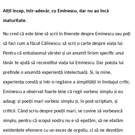
Alții încep, într-adevăr, cu Eminescu, dar nu au încă
maturitate.
Nu cred că este bine să scrii în tinerețe despre Eminescu sau poți
să faci cum a făcut Călinescu: să scrii o carte despre viața lui.
Pentru că entuziasmul vârstei și un anumit lirism specific unui
tânăr te ajută să reconstitui viața lui Eminescu. Dar poezia lui
pretinde o anumită experiență intelectuală. Și, la mine,
experiența constă și într-o regăsire a simplității în limbajul critic.
Eminescu a observat foarte bine că regii vorbesc simplu și eu
adaug: și poeții mari vorbesc simplu și, în post-scriptum, și
criticii. Când scriu despre poeții mari, se cuvine să vorbească
simplu, pentru că scopul nostru nu e să epatăm, să ne etalăm
existențele efemere cu un exces de orgoliu, ci să ne devotăm