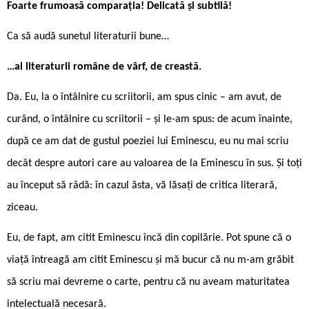
Foarte frumoasă comparația! Delicată și subtilă!
Ca să audă sunetul literaturii bune…
…al literaturii române de vârf, de creastă.
Da. Eu, la o întâlnire cu scriitorii, am spus cinic – am avut, de
curând, o întâlnire cu scriitorii – și le-am spus: de acum înainte,
după ce am dat de gustul poeziei lui Eminescu, eu nu mai scriu
decât despre autori care au valoarea de la Eminescu în sus. Și toți
au început să râdă: în cazul ăsta, vă lăsați de critica literară,
ziceau.
Eu, de fapt, am citit Eminescu încă din copilărie. Pot spune că o
viață întreagă am citit Eminescu și mă bucur că nu m-am grăbit
să scriu mai devreme o carte, pentru că nu aveam maturitatea
intelectuală necesară.