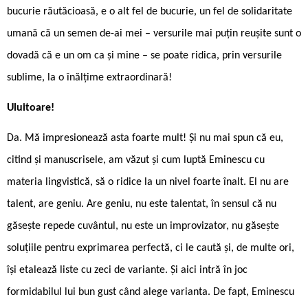
bucurie răutăcioasă, e o alt fel de bucurie, un fel de solidaritate
umană că un semen de-ai mei – versurile mai puțin reușite sunt o
dovadă că e un om ca și mine – se poate ridica, prin versurile
sublime, la o înălțime extraordinară!
Uluitoare!
Da. Mă impresionează asta foarte mult! Și nu mai spun că eu,
citind și manuscrisele, am văzut și cum luptă Eminescu cu
materia lingvistică, să o ridice la un nivel foarte înalt. El nu are
talent, are geniu. Are geniu, nu este talentat, în sensul că nu
găsește repede cuvântul, nu este un improvizator, nu găsește
soluțiile pentru exprimarea perfectă, ci le caută și, de multe ori,
își etalează liste cu zeci de variante. Și aici intră în joc
formidabilul lui bun gust când alege varianta. De fapt, Eminescu