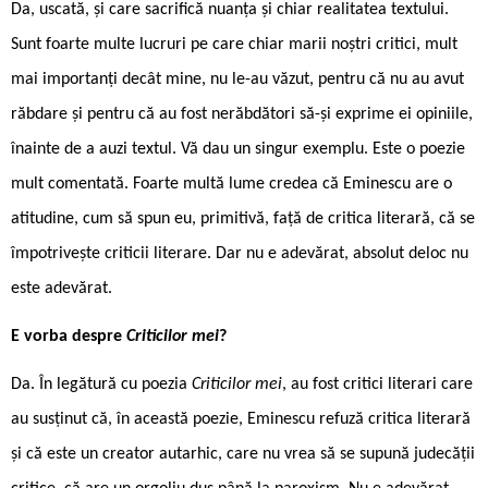
Da, uscată, și care sacrifică nuanța și chiar realitatea textului.
Sunt foarte multe lucruri pe care chiar marii noștri critici, mult
mai importanți decât mine, nu le-au văzut, pentru că nu au avut
răbdare și pentru că au fost nerăbdători să-și exprime ei opiniile,
înainte de a auzi textul. Vă dau un singur exemplu. Este o poezie
mult comentată. Foarte multă lume credea că Eminescu are o
atitudine, cum să spun eu, primitivă, față de critica literară, că se
împotrivește criticii literare. Dar nu e adevărat, absolut deloc nu
este adevărat.
E vorba despre
Criticilor mei
?
Da. În legătură cu poezia
Criticilor mei
, au fost critici literari care
au susținut că, în această poezie, Eminescu refuză critica literară
și că este un creator autarhic, care nu vrea să se supună judecății