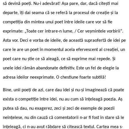
să devină poeți. Nu-i adevărat! Așa pare, dar, dacă citești mai
departe, îți dai seama că se referă la procesul de creație și la
competiția din mintea unui poet între ideile care vor să fie
exprimate: „Toate cer intrare-n lume, / Cer veșmintele vorbirii“.
Asta vor. Deci e vorba de ideile, de această supraofertă de idei pe
care le are un poet în momentul acela efervescent al creației, un
poet care nu știe ce să aleagă, ce să exprime mai repede. Și
unele idei rămân abandonate definitiv. Este un fel de elegie la
adresa ideilor neexprimate. O chestiune foarte subtilă!
Bine, unii poeți de azi, care dau idei și nu-și imaginează că poate
exista o competiție între idei, nu au cum să înțeleagă poezia. Aș
putea să dau, nu exagerez, zeci și zeci de exemple de poezii
neînțelese, nu din cauză că comentatorii n-ar fi fost în stare să le
înțeleagă, ci n-au avut răbdare să citească textul. Cartea mea s-