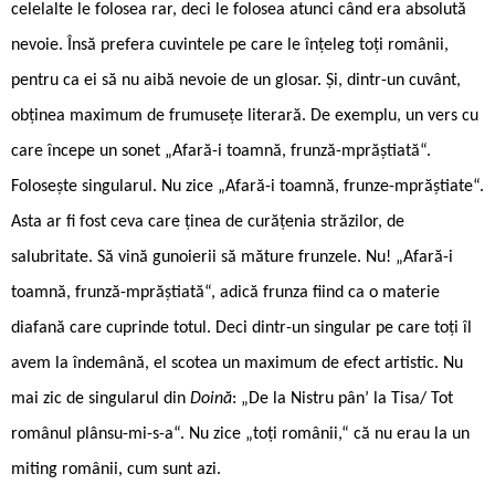
celelalte le folosea rar, deci le folosea atunci când era absolută
nevoie. Însă prefera cuvintele pe care le înțeleg toți românii,
pentru ca ei să nu aibă nevoie de un glosar. Și, dintr-un cuvânt,
obținea maximum de frumusețe literară. De exemplu, un vers cu
care începe un sonet „Afară-i toamnă, frunză-mprăștiată“.
Folosește singularul. Nu zice „Afară-i toamnă, frunze-mprăștiate“.
Asta ar fi fost ceva care ținea de curățenia străzilor, de
salubritate. Să vină gunoierii să măture frunzele. Nu! „Afară-i
toamnă, frunză-mprăștiată“, adică frunza fiind ca o materie
diafană care cuprinde totul. Deci dintr-un singular pe care toți îl
avem la îndemână, el scotea un maximum de efect artistic. Nu
mai zic de singularul din
Doină
: „De la Nistru pân’ la Tisa/ Tot
românul plânsu-mi-s-a“. Nu zice „toți românii,“ că nu erau la un
miting românii, cum sunt azi.