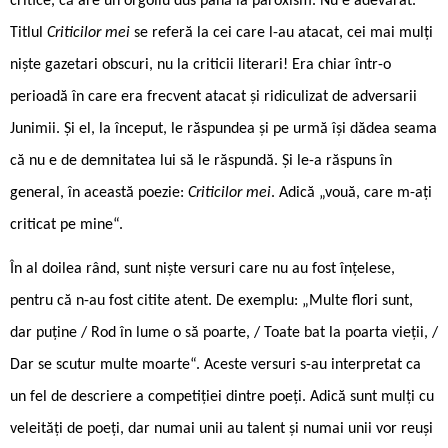
critice, că are un orgoliu dus până la paroxism. Nu e adevărat.
Titlul
Criticilor mei
se referă la cei care l-au atacat, cei mai mulți
niște gazetari obscuri, nu la criticii literari! Era chiar într-o
perioadă în care era frecvent atacat și ridiculizat de adversarii
Junimii. Și el, la început, le răspundea și pe urmă își dădea seama
că nu e de demnitatea lui să le răspundă. Și le-a răspuns în
general, în această poezie:
Criticilor mei
. Adică „vouă, care m-ați
criticat pe mine“.
În al doilea rând, sunt niște versuri care nu au fost înțelese,
pentru că n-au fost citite atent. De exemplu: „Multe flori sunt,
dar puține / Rod în lume o să poarte, / Toate bat la poarta vieții, /
Dar se scutur multe moarte“. Aceste versuri s-au interpretat ca
un fel de descriere a competiției dintre poeți. Adică sunt mulți cu
veleități de poeți, dar numai unii au talent și numai unii vor reuși