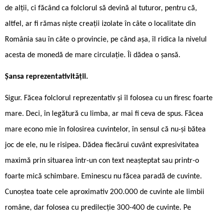
de alții, ci făcând ca folclorul să devină al tuturor, pentru că,
altfel, ar fi rămas niște creații izolate în câte o localitate din
România sau în câte o provincie, pe când așa, îl ridica la nivelul
acesta de monedă de mare circulație. Îi dădea o șansă.
Șansa reprezentativității.
Sigur. Făcea folclorul reprezentativ și îl folosea cu un firesc foarte
mare. Deci, în legătură cu limba, ar mai fi ceva de spus. Făcea
mare econo mie în folosirea cuvintelor, în sensul că nu-și bătea
joc de ele, nu le risipea. Dădea fiecărui cuvânt expresivitatea
maximă prin situarea într-un con text neașteptat sau printr-o
foarte mică schimbare. Eminescu nu făcea paradă de cuvinte.
Cunoștea toate cele aproximativ 200.000 de cuvinte ale limbii
române, dar folosea cu predilecție 300-400 de cuvinte. Pe