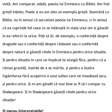
viață. Am comparat, odată, poezia lui Eminescu cu
Biblia
. Am fost
greșit înțeles. Poate și eu am ales un exemplu greșit. Seamănă cu
Biblia, nu în sensul că sacralizez poezia lui Eminescu, ci în sensul
că ea cuprinde tot ceea ce se întâmplă în viața unui om și găsești
în ea referiri la orice. Poți să ții, de exemplu, o conferință despre
dragoste sau o conferință despre războaie sau o conferință
despre natură și găsești citate în Eminescu pentru orice situație.
Și pentru situația în care un împărat își alungă fiica, pentru că a
rămas gravidă, înainte de a se mărita, și pentru a ilustra
îngâmfarea fără acoperire a unui sultan care ne invadează țara,
și pentru orice. Și m-am gândit că mai bine ar fi să-l compar cu
Shakespeare. Și în Shakespeare găsești citate pentru orice
situație!
Și mereu interpretabile!