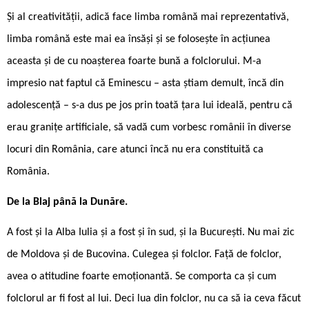
Și al creativității, adică face limba română mai reprezentativă,
limba română este mai ea însăși și se folosește în acțiunea
aceasta și de cu ­noașterea foarte bună a folclorului. M-a
impresio ­nat faptul că Eminescu – asta știam demult, încă din
adolescență – s-a dus pe jos prin toată țara lui ideală, pentru că
erau granițe artificiale, să vadă cum vorbesc românii în diverse
locuri din România, care atunci încă nu era constituită ca
România.
De la Blaj până la Dunăre.
A fost și la Alba Iulia și a fost și în sud, și la București. Nu mai zic
de Moldova și de Bucovina. Culegea și folclor. Față de folclor,
avea o atitudine foarte emoționantă. Se comporta ca și cum
folclorul ar fi fost al lui. Deci lua din folclor, nu ca să ia ceva făcut