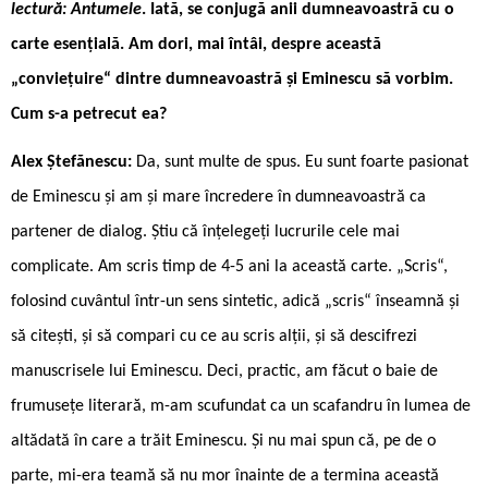
lectură: Antumele
. Iată, se conjugă anii dumneavoastră cu o
carte esențială. Am dori, mai întâi, despre această
„conviețuire“ dintre dumneavoastră și Eminescu să vorbim.
Cum s-a petrecut ea?
Alex Ștefănescu:
Da, sunt multe de spus. Eu sunt foarte pasionat
de Eminescu și am și mare încredere în dumneavoastră ca
partener de dialog. Știu că înțelegeți lucrurile cele mai
complicate. Am scris timp de 4-5 ani la această carte. „Scris“,
folosind cuvântul într-un sens sintetic, adică „scris“ înseamnă și
să citești, și să compari cu ce au scris alții, și să descifrezi
manuscrisele lui Eminescu. Deci, practic, am făcut o baie de
frumusețe literară, m-am scufundat ca un scafandru în lumea de
altădată în care a trăit Eminescu. Și nu mai spun că, pe de o
parte, mi-era teamă să nu mor înainte de a termina această