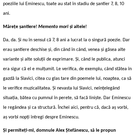
poeziile lui Eminescu, toate au stat în stadiu de șantier 7, 8, 10
ani.
Mărețe șantiere!
Memento mori
și altele!
Da, da. Și nu în sensul că 7, 8 ani a lucrat la o singură poezie. Dar
erau șantiere deschise și, din când în când, venea și găsea alte
variante și alte soluții de exprimare. Și, când le publica, atunci
era sigur că el e mulțumit. Le verifica, de exemplu, când stătea în
gazdă la Slavici, citea cu glas tare din poemele lui, noaptea, ca să
le verifice muzicalitatea. Și nevasta lui Slavici, neînțelegând
situația, bătea cu pumnul în perete, să facă liniște. Dar Eminescu
le regândea și ca structură. Închei aici, pentru că, dacă aș vorbi,
aș vorbi nopți întregi despre Eminescu.
Și permiteți-mi, domnule Alex Ștefănescu, să le propun