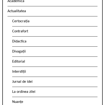
Academica
Actualitatea
Certocrația
Contrafort
Didactica
Divagații
Editorial
Interstiții
Jurnal de idei
La ordinea zilei
Nuanțe