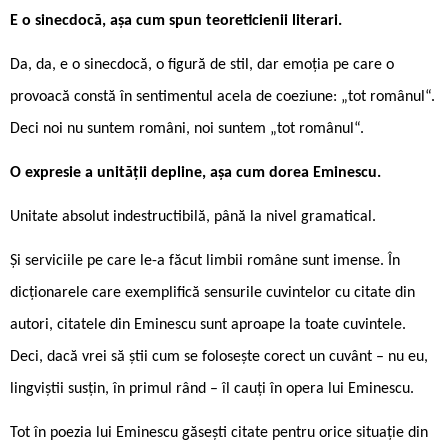
E o sinecdocă, așa cum spun teoreticienii literari.
Da, da, e o sinecdocă, o figură de stil, dar emoția pe care o
provoacă constă în sentimentul acela de coeziune: „tot românul“.
Deci noi nu suntem români, noi suntem „tot românul“.
O expresie a unității depline, așa cum dorea Eminescu.
Unitate absolut indestructibilă, până la nivel gramatical.
Și serviciile pe care le-a făcut limbii române sunt imense. În
dicționarele care exemplifică sensurile cuvintelor cu citate din
autori, citatele din Eminescu sunt aproape la toate cuvintele.
Deci, dacă vrei să știi cum se folosește corect un cuvânt – nu eu,
lingviștii susțin, în primul rând – îl cauți în opera lui Eminescu.
Tot în poezia lui Eminescu găsești citate pentru orice situație din