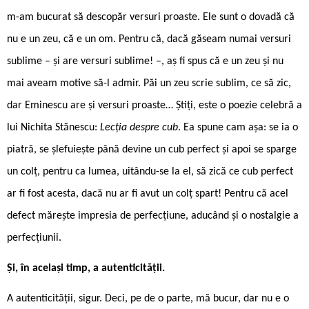
m-am bucurat să descopăr versuri proaste. Ele sunt o dovadă că
nu e un zeu, că e un om. Pentru că, dacă găseam numai versuri
sublime – și are versuri sublime! –, aș fi spus că e un zeu și nu
mai aveam motive să-l admir. Păi un zeu scrie sublim, ce să zic,
dar Eminescu are și versuri proaste… Știți, este o poezie celebră a
lui Nichita Stănescu:
Lecția despre cub
. Ea spune cam așa: se ia o
piatră, se șlefuiește până devine un cub perfect și apoi se sparge
un colț, pentru ca lumea, uitându-se la el, să zică ce cub perfect
ar fi fost acesta, dacă nu ar fi avut un colț spart! Pentru că acel
defect mărește impresia de perfecțiune, aducând și o nostalgie a
perfecțiunii.
Și, în același timp, a autenticității.
A autenticității, sigur. Deci, pe de o parte, mă bucur, dar nu e o