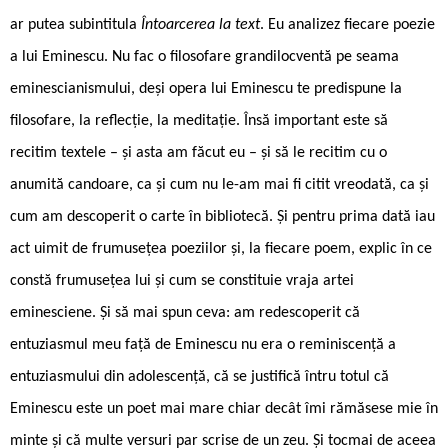
ar putea subintitula
Întoarcerea la text
. Eu analizez fiecare poezie
a lui Eminescu. Nu fac o filosofare grandilocventă pe seama
eminescianismului, deși opera lui Eminescu te predispune la
filosofare, la reflecție, la meditație. Însă important este să
recitim textele – și asta am făcut eu – și să le recitim cu o
anumită candoare, ca și cum nu le-am mai fi citit vreodată, ca și
cum am descoperit o carte în bibliotecă. Și pentru prima dată iau
act uimit de frumusețea poeziilor și, la fiecare poem, explic în ce
constă frumusețea lui și cum se constituie vraja artei
eminesciene. Și să mai spun ceva: am redescoperit că
entuziasmul meu față de Eminescu nu era o reminiscență a
entuziasmului din adolescență, că se justifică întru totul că
Eminescu este un poet mai mare chiar decât îmi rămăsese mie în
minte și că multe versuri par scrise de un zeu. Și tocmai de aceea