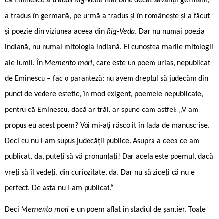
că Eminescu a tradus
Rig-Veda
mai bine decât savanții germani,
a tradus în germană, pe urmă a tradus și în românește și a făcut
și poezie din viziunea aceea din
Rig-Veda
. Dar nu numai poezia
indiană, nu numai mitologia indiană. El cunoștea marile mitologii
ale lumii. În
Memento mori
, care este un poem uriaș, nepublicat
de Eminescu – fac o paranteză: nu avem dreptul să judecăm din
punct de vedere estetic, în mod exigent, poemele nepublicate,
pentru că Eminescu, dacă ar trăi, ar spune cam astfel: „V-am
propus eu acest poem? Voi mi-ați răscolit în lada de manuscrise.
Deci eu nu l-am supus judecății publice. Asupra a ceea ce am
publicat, da, puteți să vă pronunțați! Dar acela este poemul, dacă
vreți să îl vedeți, din curiozitate, da. Dar nu să ziceți că nu e
perfect. De asta nu l-am publicat.“
Deci
Memento mori
e un poem aflat în stadiul de șantier. Toate