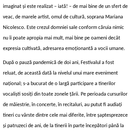
imaginat și este realizat – iată! – de mai bine de un sfert de
veac, de marele artist, omul de cultură, soprana Mariana
Nicolesco. Este crezul domniei sale conform căruia nimic
nu îi poate apropia mai mult, mai bine pe oameni decât
expresia cultivată, adresarea emoționantă a vocii umane.
După o pauză pandemică de doi ani, Festivalul a fost
reluat, de această dată la nivelul unui mare eveniment
național; s-a bucurat de o largă participare a tinerilor
vocaliști sosiți din toate zonele țării. Pe perioada cursurilor
de măiestrie, în concerte, în recitaluri, au putut fi audiați
tineri cu vârste dintre cele mai diferite, între șaptesprezece
și patruzeci de ani, de la tinerii în parte începători până la