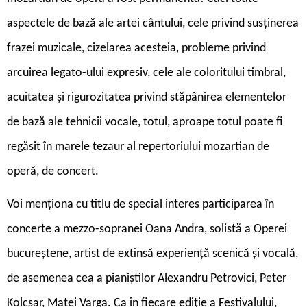
aspectele de bază ale artei cântului, cele privind susținerea
frazei muzicale, cizelarea acesteia, probleme privind
arcuirea legato-ului expresiv, cele ale coloritului timbral,
acuitatea și rigurozitatea privind stăpânirea elementelor
de bază ale tehnicii vocale, totul, aproape totul poate fi
regăsit în marele tezaur al repertoriului mozartian de
operă, de concert.
Voi menționa cu titlu de special interes participarea în
concerte a mezzo-sopranei Oana Andra, solistă a Operei
bucureștene, artist de extinsă experiență scenică și vocală,
de asemenea cea a pianiștilor Alexandru Petrovici, Peter
Kolcsar, Matei Varga. Ca în fiecare ediție a Festivalului,