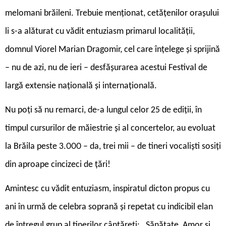
melomani brăileni. Trebuie menționat, cetățenilor orașului
li s-a alăturat cu vădit entuziasm primarul localității,
domnul Viorel Marian Dragomir, cel care înțelege și sprijină
– nu de azi, nu de ieri – desfășurarea acestui Festival de
largă extensie națională și internațională.
Nu poți să nu remarci, de-a lungul celor 25 de ediții, în
timpul cursurilor de măiestrie și al concertelor, au evoluat
la Brăila peste 3.000 – da, trei mii – de tineri vocaliști sosiți
din aproape cincizeci de țări!
Amintesc cu vădit entuziasm, inspiratul dicton propus cu
ani în urmă de celebra soprană și repetat cu indicibil elan
de întregul grup al tinerilor cântăreți: „Sănătate, Amor și