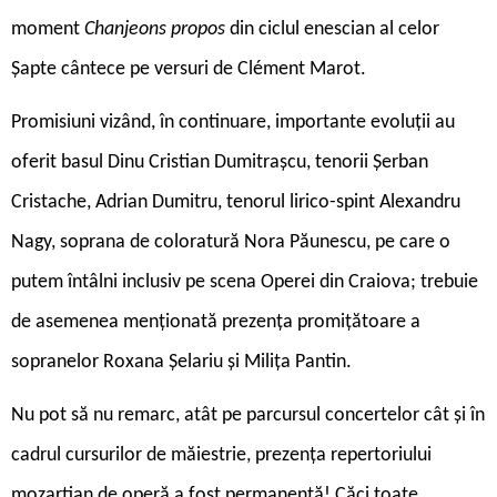
moment
Chanjeons propos
din ciclul enescian al celor
Șapte cântece pe versuri de Clément Marot.
Promisiuni vizând, în continuare, importante evoluții au
oferit basul Dinu Cristian Dumitrașcu, tenorii Șerban
Cristache, Adrian Dumitru, tenorul lirico-spint Alexandru
Nagy, soprana de coloratură Nora Păunescu, pe care o
putem întâlni inclusiv pe scena Operei din Craiova; trebuie
de asemenea menționată prezența promițătoare a
sopranelor Roxana Șelariu și Milița Pantin.
Nu pot să nu remarc, atât pe parcursul concertelor cât și în
cadrul cursurilor de măiestrie, prezența repertoriului
mozartian de operă a fost permanentă! Căci toate