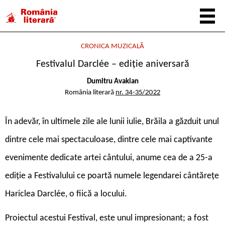
CRONICA MUZICALĂ
Festivalul Darclée – ediție aniversară
Dumitru Avakian
România literară
nr. 34-35/2022
Î
n adevăr, în ultimele zile ale lunii iulie, Brăila a găzduit unul
dintre cele mai spectaculoase, dintre cele mai captivante
evenimente dedicate artei cântului, anume cea de a 25-a
ediție a Festivalului ce poartă numele legendarei cântărețe
Hariclea Darclée, o fiică a locului.
Proiectul acestui Festival, este unul impresionant; a fost