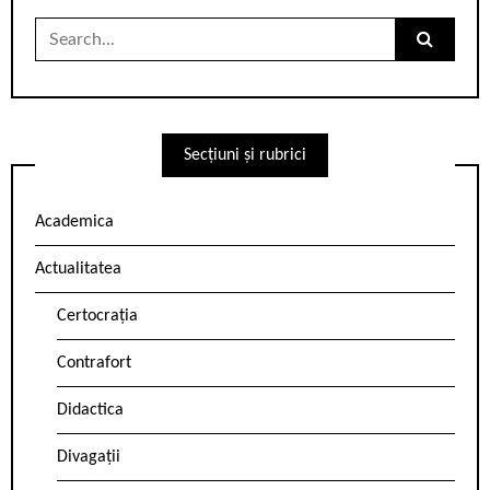
Search
for:
Secțiuni și rubrici
Academica
Actualitatea
Certocrația
Contrafort
Didactica
Divagații