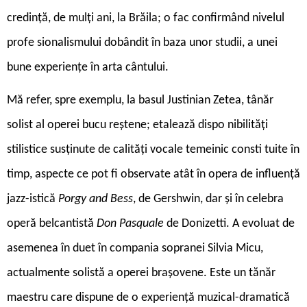
credință, de mulți ani, la Brăila; o fac confirmând nivelul
profe sionalismului dobândit în baza unor studii, a unei
bune experiențe în arta cântului.
Mă refer, spre exemplu, la basul Justinian Zetea, tânăr
solist al operei bucu reștene; etalează dispo nibilități
stilistice susținute de calități vocale temeinic consti tuite în
timp, aspecte ce pot fi observate atât în opera de influență
jazz-istică
Porgy and Bess
, de Gershwin, dar și în celebra
operă belcantistă
Don Pasquale
de Donizetti. A evoluat de
asemenea în duet în compania sopranei Silvia Micu,
actualmente solistă a operei brașovene. Este un tănăr
maestru care dispune de o experiență muzical-dramatică