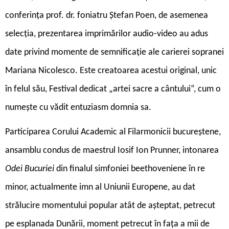
conferința prof. dr. foniatru Ștefan Poen, de asemenea
selecția, prezentarea imprimărilor audio-video au adus
date privind momente de semnificație ale carierei sopranei
Mariana Nicolesco. Este creatoarea acestui original, unic
în felul său, Festival dedicat „artei sacre a cântului“, cum o
numește cu vădit entuziasm domnia sa.
P
articiparea Corului Academic al Filarmonicii bucureștene,
ansamblu condus de maestrul Iosif Ion Prunner, intonarea
Odei Bucuriei
din finalul simfoniei beethoveniene în re
minor, actualmente imn al Uniunii Europene, au dat
strălucire momentului popular atât de așteptat, petrecut
pe esplanada Dunării, moment petrecut în fața a mii de