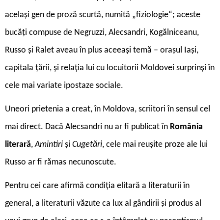
același gen de proză scurtă, numită „fiziologie“; aceste
bucăți compuse de Negruzzi, Alecsandri, Kogălniceanu,
Russo și Ralet aveau în plus aceeași temă – orașul Iași,
capitala țării, și relația lui cu locuitorii Moldovei surprinși în
cele mai variate ipostaze sociale.
Uneori prietenia a creat, în Moldova, scriitori în sensul cel
mai direct. Dacă Alecsandri nu ar fi publicat în
România
literară
,
Amintiri
și
Cugetări
, cele mai reușite proze ale lui
Russo ar fi rămas necunoscute.
Pentru cei care afirmă condiția elitară a literaturii în
general, a literaturii văzute ca lux al gândirii și produs al