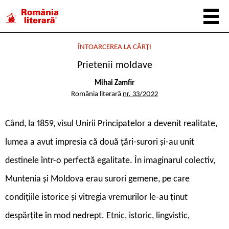
ÎNTOARCEREA LA CĂRȚI
Prietenii moldave
Mihai Zamfir
România literară
nr. 33/2022
C
ând, la 1859, visul Unirii Principatelor a devenit realitate,
lumea a avut impresia că două țări-surori și-au unit
destinele într-o perfectă egalitate. În imaginarul colectiv,
Muntenia și Moldova erau surori gemene, pe care
condițiile istorice și vitregia vremurilor le-au ținut
despărțite în mod nedrept. Etnic, istoric, lingvistic,