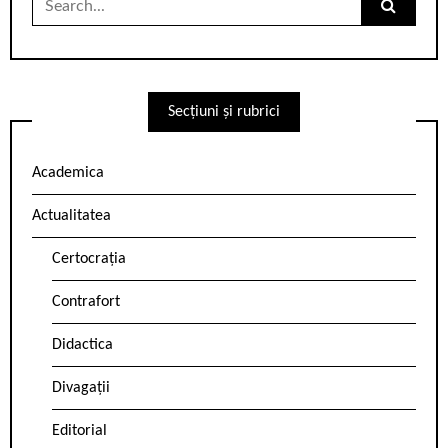
for:
Secțiuni și rubrici
Academica
Actualitatea
Certocrația
Contrafort
Didactica
Divagații
Editorial