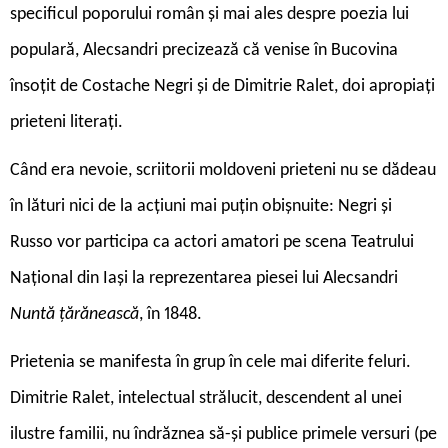
specificul poporului român și mai ales despre poezia lui
populară, Alecsandri precizează că venise în Bucovina
însoțit de Costache Negri și de Dimitrie Ralet, doi apropiați
prieteni literați.
Când era nevoie, scriitorii moldoveni prieteni nu se dădeau
în lături nici de la acțiuni mai puțin obișnuite: Negri și
Russo vor participa ca actori amatori pe scena Teatrului
Național din Iași la reprezentarea piesei lui Alecsandri
Nuntă țărănească
, în 1848.
Prietenia se manifesta în grup în cele mai diferite feluri.
Dimitrie Ralet, intelectual strălucit, descendent al unei
ilustre familii, nu îndrăznea să-și publice primele versuri (pe