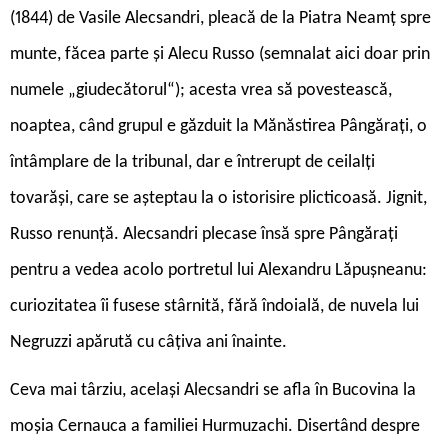
(1844) de Vasile Alecsandri, pleacă de la Piatra Neamț spre
munte, făcea parte și Alecu Russo (semnalat aici doar prin
numele „giudecătorul“); acesta vrea să povestească,
noaptea, când grupul e găzduit la Mănăstirea Pângărați, o
întâmplare de la tribunal, dar e întrerupt de ceilalți
tovarăși, care se așteptau la o istorisire plicticoasă. Jignit,
Russo renunță. Alecsandri plecase însă spre Pângărați
pentru a vedea acolo portretul lui Alexandru Lăpușneanu:
curiozitatea îi fusese stârnită, fără îndoială, de nuvela lui
Negruzzi apărută cu câțiva ani înainte.
Ceva mai târziu, același Alecsandri se afla în Bucovina la
moșia Cernauca a familiei Hurmuzachi. Disertând despre