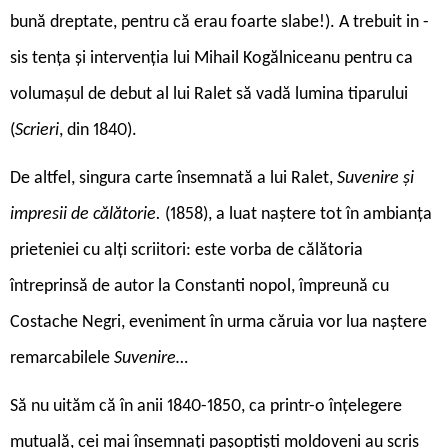
bună dreptate, pentru că erau foarte slabe!). A trebuit in ­
sis tența și intervenția lui Mihail Kogălniceanu pentru ca
volumașul de debut al lui Ralet să vadă lumina tiparului
(
Scrieri
, din 1840).
De altfel, singura carte însemnată a lui Ralet,
Suvenire și
impresii de călătorie.
(1858), a luat naștere tot în ambianța
prieteniei cu alți scriitori: este vorba de călătoria
întreprinsă de autor la Constanti ­nopol, împreună cu
Costache Negri, eveniment în urma căruia vor lua naștere
remarcabilele
Suvenire…
S
ă nu uităm că în anii 1840-1850, ca printr-o înțelegere
mutuală, cei mai însemnați pașoptiști moldoveni au scris