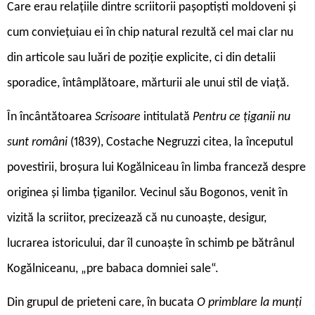
Care erau relațiile dintre scriitorii pașoptiști moldoveni și
cum conviețuiau ei în chip natural rezultă cel mai clar nu
din articole sau luări de poziție explicite, ci din detalii
sporadice, întâmplătoare, mărturii ale unui stil de viață.
În încântătoarea
Scrisoare
intitulată
Pentru ce țiganii nu
sunt români
(1839), Costache Negruzzi citea, la începutul
povestirii, broșura lui Kogălniceau în limba franceză despre
originea și limba țiganilor. Vecinul său Bogonos, venit în
vizită la scriitor, precizează că nu cunoaște, desigur,
lucrarea istoricului, dar îl cunoaște în schimb pe bătrânul
Kogălniceanu, „pre babaca domniei sale“.
Din grupul de prieteni care, în bucata
O primblare la munți