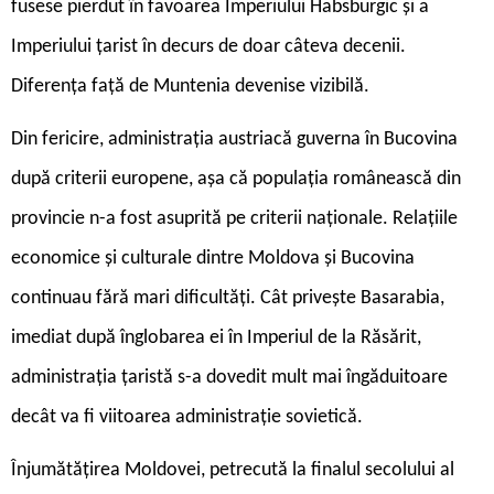
fusese pierdut în favoarea Imperiului Habsburgic și a
Imperiului țarist în decurs de doar câteva decenii.
Diferența față de Muntenia devenise vizibilă.
Din fericire, administrația austriacă guverna în Bucovina
după criterii europene, așa că populația românească din
provincie n-a fost asuprită pe criterii naționale. Relațiile
economice și culturale dintre Moldova și Bucovina
continuau fără mari dificultăți. Cât privește Basarabia,
imediat după înglobarea ei în Imperiul de la Răsărit,
administrația țaristă s-a dovedit mult mai îngăduitoare
decât va fi viitoarea administrație sovietică.
Înjumătățirea Moldovei, petrecută la finalul secolului al