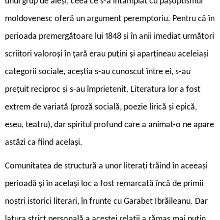
unui grup de aleși, ceea ce s-a întâmplat cu pașoptismul
moldovenesc oferă un argument peremptoriu. Pentru că în
perioada premergătoare lui 1848 și în anii imediat următori
scriitori valoroși în țară erau puțini și aparțineau aceleiași
categorii sociale, aceștia s-au cunoscut între ei, s-au
prețuit reciproc și s-au împrietenit. Literatura lor a fost
extrem de variată (proză socială, poezie lirică și epică,
eseu, teatru), dar spiritul profund care a animat-o ne apare
astăzi ca fiind același.
Comunitatea de structură a unor literați trăind în aceeași
perioadă și în același loc a fost remarcată încă de primii
noștri istorici literari, în frunte cu Garabet Ibrăileanu. Dar
latura strict personală a acestei relații a rămas mai puțin