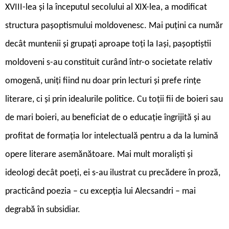
XVIII-lea și la începutul secolului al XIX-lea, a modificat
structura pașoptismului moldovenesc. Mai puțini ca număr
decât muntenii și grupați aproape toți la Iași, pașoptiștii
moldoveni s-au constituit curând într-o societate relativ
omogenă, uniți fiind nu doar prin lecturi și prefe ­rințe
literare, ci și prin idealurile politice. Cu toții fii de boieri sau
de mari boieri, au beneficiat de o educație îngrijită și au
profitat de formația lor intelectuală pentru a da la lumină
opere literare asemănătoare. Mai mult moraliști și
ideologi decât poeți, ei s-au ilustrat cu precădere în proză,
practicând poezia – cu excepția lui Alecsandri – mai
degrabă în subsidiar.