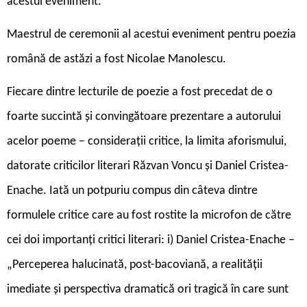
acestui eveniment.
Maestrul de ceremonii al acestui eveniment pentru poezia
română de astăzi a fost Nicolae Manolescu.
Fiecare dintre lecturile de poezie a fost precedat de o
foarte succintă și convingătoare prezentare a autorului
acelor poeme – considerații critice, la limita aforismului,
datorate criticilor literari Răzvan Voncu și Daniel Cristea-
Enache. Iată un potpuriu compus din câteva dintre
formulele critice care au fost rostite la microfon de către
cei doi importanți critici literari: i) Daniel Cristea-Enache –
„Perceperea halucinată, post-bacoviană, a realității
imediate și perspectiva dramatică ori tragică în care sunt