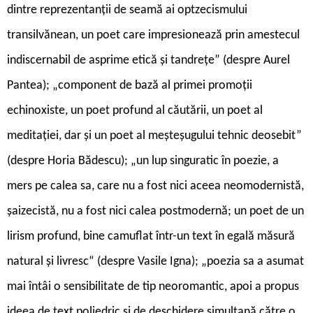
dintre reprezentanții de seamă ai optzecismului
transilvănean, un poet care impresionează prin amestecul
indiscernabil de asprime etică și tandrețe” (despre Aurel
Pantea); „component de bază al primei promoții
echinoxiste, un poet profund al căutării, un poet al
meditației, dar și un poet al meșteșugului tehnic deosebit”
(despre Horia Bădescu); „un lup singuratic în poezie, a
mers pe calea sa, care nu a fost nici aceea neomodernistă,
șaizecistă, nu a fost nici calea postmodernă; un poet de un
lirism profund, bine camuflat într-un text în egală măsură
natural și livresc“ (despre Vasile Igna); „poezia sa a asumat
mai întâi o sensibilitate de tip neoromantic, apoi a propus
ideea de text poliedric și de deschidere simultană către o