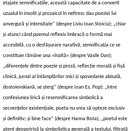
etajate semnificațiile, această capacitate de a converti
uzualul în insolit și prozaicul în nefiresc dau poeziei lui
anvergură și intensitate” (despre Liviu Ioan Stoiciu); „chiar
și atunci când poemul reflexiv îmbracă o formă mai
accesibilă, cu o desfășurare narativă, semnificația ce se
constituie rămâne una «înaltă» (despre Vasile Dan);
„diferenţele dintre poezie şi proză, reflecţie morală şi fişă
clinică, jurnal al întâmplărilor mici şi spovedanie abisală,
dostoievskiană, se şterg” (despre Ioan Es. Pop); „între
confesiunea lirică și resemnificarea simbolică a
secvențelor existențiale, poeta nu vrea să opteze exclusiv
și definitiv; și bine face” (despre Hanna Bota); „poetul este
atent deopotrivă la simbolistica generală a textului, filtrată