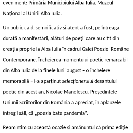
eveniment: Primăria Municipiului Alba Iulia, Muzeul
Național al Unirii Alba Iulia.
U
n public cald, semnificativ și atent a fost, pe întreaga
durată a manifestării, alături de poeții care au citit din
creația proprie la Alba Iulia în cadrul Galei Poeziei Române
Contemporane. Încheierea momentului poetic remarcabil
din Alba Iulia de la finele lunii august – o încheiere
memorabilă – i-a aparținut
selecționerului
desantului
poetic din acest an, Nicolae Manolescu. Președintele
Uniunii Scriitorilor din România a apreciat, în aplauzele
întregii săli, că „poezia bate pandemia”.
Reamintim cu această ocazie și amănuntul că prima ediție