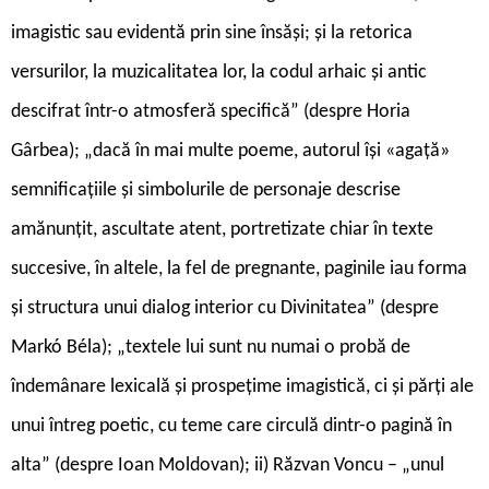
imagistic sau evidentă prin sine însăși; și la retorica
versurilor, la muzicalitatea lor, la codul arhaic și antic
descifrat într-o atmosferă specifică” (despre Horia
Gârbea); „dacă în mai multe poeme, autorul își «agață»
semnificațiile și simbolurile de personaje descrise
amănunțit, ascultate atent, portretizate chiar în texte
succesive, în altele, la fel de pregnante, paginile iau forma
și structura unui dialog interior cu Divinitatea” (despre
Markó Béla); „textele lui sunt nu numai o probă de
îndemânare lexicală și prospețime imagistică, ci și părți ale
unui întreg poetic, cu teme care circulă dintr-o pagină în
alta” (despre Ioan Moldovan); ii) Răzvan Voncu – „unul