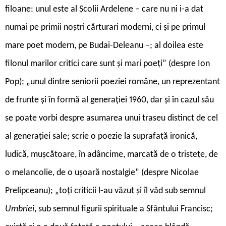
filoane: unul este al Școlii Ardelene – care nu ni i-a dat
numai pe primii noștri cărturari moderni, ci și pe primul
mare poet modern, pe Budai-Deleanu –; al doilea este
filonul marilor critici care sunt și mari poeți” (despre Ion
Pop); „unul dintre seniorii poeziei române, un reprezentant
de frunte și în formă al generației 1960, dar și în cazul său
se poate vorbi despre asumarea unui traseu distinct de cel
al generației sale; scrie o poezie la suprafață ironică,
ludică, mușcătoare, în adâncime, marcată de o tristețe, de
o melancolie, de o ușoară nostalgie” (despre Nicolae
Prelipceanu); „toți criticii l-au văzut și îl văd sub semnul
Umbriei
, sub semnul figurii spirituale a Sfântului Francisc;