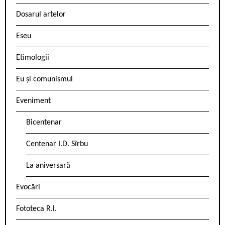
Dosarul artelor
Eseu
Etimologii
Eu și comunismul
Eveniment
Bicentenar
Centenar I.D. Sîrbu
La aniversară
Evocări
Fototeca R.l.