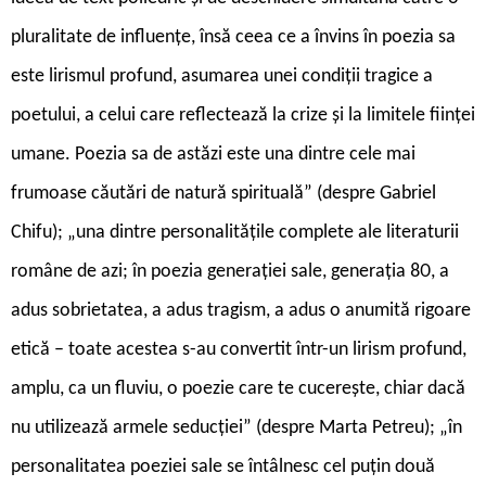
pluralitate de influențe, însă ceea ce a învins în poezia sa
este lirismul profund, asumarea unei condiții tragice a
poetului, a celui care reflectează la crize și la limitele ființei
umane. Poezia sa de astăzi este una dintre cele mai
frumoase căutări de natură spirituală” (despre Gabriel
Chifu); „una dintre personalitățile complete ale literaturii
române de azi; în poezia generației sale, generația 80, a
adus sobrietatea, a adus tragism, a adus o anumită rigoare
etică – toate acestea s-au convertit într-un lirism profund,
amplu, ca un fluviu, o poezie care te cucerește, chiar dacă
nu utilizează armele seducției” (despre Marta Petreu); „în
personalitatea poeziei sale se întâlnesc cel puțin două