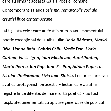
care au urmărit această Gală a Poeziei Române
Contemporane să audă
cele mai remarcabile voci ale
creației lirice contemporane
.
Iată și lista celor care au fost în prim-planul momentului
poetic excepțional de la Alba Iulia:
Horia Bădescu, Markó
Béla, Hanna Bota, Gabriel Chifu, Vasile Dan, Horia
Gârbea, Vasile Igna, Ioan Moldovan, Aurel Pantea,
Marta Petreu, Ion Pop, Ioan Es. Pop, Adrian Popescu,
Nicolae Prelipceanu, Liviu Ioan Stoiciu.
Lecturile care i-au
avut ca protagoniști pe aceștia – lecturi care au atins
registre lirice diferite, de mare forță poetică – au fost
răsplătite, binemeritat, cu aplauze generoase de publicul