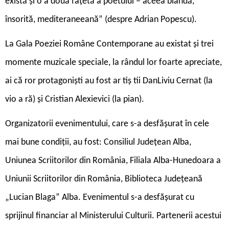
există și o a două fațetă a poetului – aceea blândă,
însorită, mediteraneeană” (despre Adrian Popescu).
La Gala Poeziei Române Contemporane au existat și trei
momente muzicale speciale, la rândul lor foarte apreciate,
ai că ­ror protagoniști au fost ar tiș ­tii DanLiviu Cernat (la
vio a ră) și Cristian Alexievici (la pian).
Organizatorii evenimentului, care s-a desfășurat în cele
mai bune condiții, au fost: Consiliul Județean Alba,
Uniunea Scriitorilor din România, Filiala Alba-Hunedoara a
Uniunii Scriitorilor din România, Biblioteca Județeană
„Lucian Blaga” Alba. Evenimentul s-a desfășurat cu
sprijinul financiar al Ministerului Culturii. Partenerii acestui