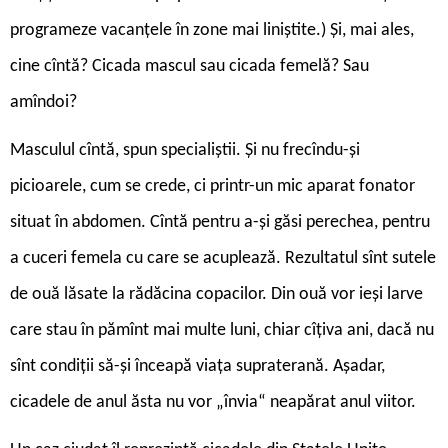
programeze vacanțele în zone mai liniștite.) Și, mai ales,
cine cîntă? Cicada mascul sau cicada femelă? Sau
amîndoi?
Masculul cîntă, spun specialiștii. Și nu frecîndu-și
picioarele, cum se crede, ci printr-un mic aparat fonator
situat în abdomen. Cîntă pentru a-și găsi perechea, pentru
a cuceri femela cu care se acuplează. Rezultatul sînt sutele
de ouă lăsate la rădăcina copacilor. Din ouă vor ieși larve
care stau în pămînt mai multe luni, chiar cîțiva ani, dacă nu
sînt condiții să-și înceapă viața supraterană. Așadar,
cicadele de anul ăsta nu vor „învia“ neapărat anul viitor.