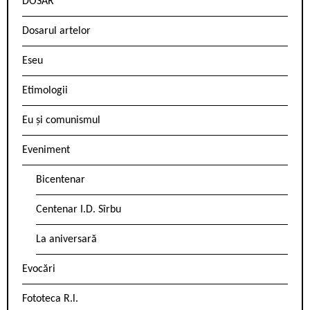
DOSAR
Dosarul artelor
Eseu
Etimologii
Eu și comunismul
Eveniment
Bicentenar
Centenar I.D. Sîrbu
La aniversară
Evocări
Fototeca R.l.