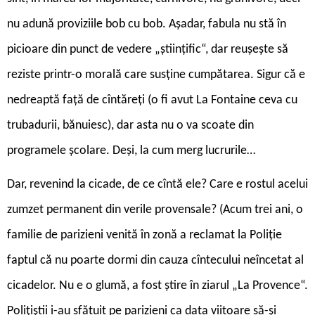
nu adună proviziile bob cu bob. Așadar, fabula nu stă în
picioare din punct de vedere „științific“, dar reușește să
reziste printr-o morală care susține cumpătarea. Sigur că e
nedreaptă față de cîntăreți (o fi avut La Fontaine ceva cu
trubadurii, bănuiesc), dar asta nu o va scoate din
programele școlare. Deși, la cum merg lucrurile…
Dar, revenind la cicade, de ce cîntă ele? Care e rostul acelui
zumzet permanent din verile provensale? (Acum trei ani, o
familie de parizieni venită în zonă a reclamat la Poliție
faptul că nu poarte dormi din cauza cîntecului neîncetat al
cicadelor. Nu e o glumă, a fost știre în ziarul „La Provence“.
Polițiștii i-au sfătuit pe parizieni ca data viitoare să-și