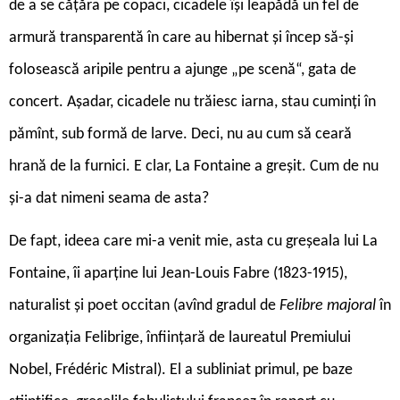
de a se cățăra pe copaci, cicadele își leapădă un fel de
armură transparentă în care au hibernat și încep să-și
folosească aripile pentru a ajunge „pe scenă“, gata de
concert. Așadar, cicadele nu trăiesc iarna, stau cuminți în
pămînt, sub formă de larve. Deci, nu au cum să ceară
hrană de la furnici. E clar, La Fontaine a greșit. Cum de nu
și-a dat nimeni seama de asta?
De fapt, ideea care mi-a venit mie, asta cu greșeala lui La
Fontaine, îi aparține lui Jean-Louis Fabre (1823-1915),
naturalist și poet occitan (avînd gradul de
Felibre majoral
în
organizația Felibrige, înființară de laureatul Premiului
Nobel, Frédéric Mistral). El a subliniat primul, pe baze