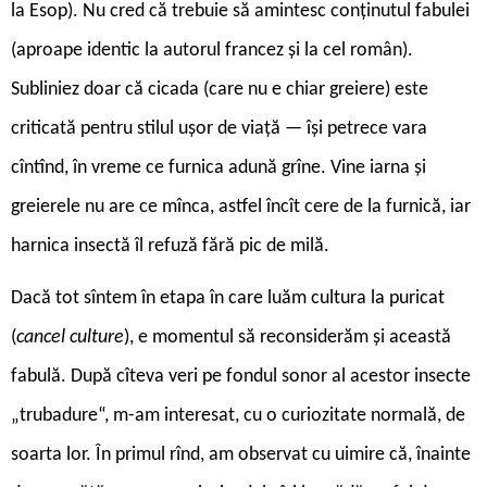
la Esop). Nu cred că trebuie să amintesc conținutul fabulei
(aproape identic la autorul francez și la cel român).
Subliniez doar că cicada (care nu e chiar greiere) este
criticată pentru stilul ușor de viață — își petrece vara
cîntînd, în vreme ce furnica adună grîne. Vine iarna și
greierele nu are ce mînca, astfel încît cere de la furnică, iar
harnica insectă îl refuză fără pic de milă.
Dacă tot sîntem în etapa în care luăm cultura la puricat
(
cancel culture
), e momentul să reconsiderăm și această
fabulă. După cîteva veri pe fondul sonor al acestor insecte
„trubadure“, m-am interesat, cu o curiozitate normală, de
soarta lor. În primul rînd, am observat cu uimire că, înainte