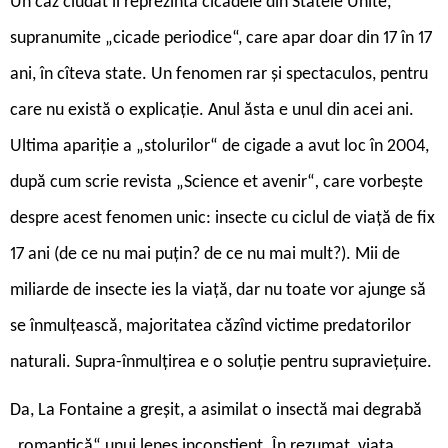
Un caz ciudat îl reprezintă cicadele din Statele Unite,
supranumite „cicade periodice“, care apar doar din 17 în 17
ani, în cîteva state. Un fenomen rar și spectaculos, pentru
care nu există o explicație. Anul ăsta e unul din acei ani.
Ultima apariție a „stolurilor“ de cigade a avut loc în 2004,
după cum scrie revista „Science et avenir“
,
care vorbește
despre acest fenomen unic: insecte cu ciclul de viață de fix
17 ani (de ce nu mai puțin? de ce nu mai mult?). Mii de
miliarde de insecte ies la viață, dar nu toate vor ajunge să
se înmulțească, majoritatea căzînd victime predatorilor
naturali. Supra-înmulțirea e o soluție pentru supraviețuire.
Da, La Fontaine a greșit, a asimilat o insectă mai degrabă
„romantică“ unui leneș inconștient. În rezumat, viața