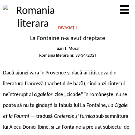
DIVAGAȚII
La Fontaine n-a avut dreptate
Ioan T. Morar
România literară
nr. 33-34/2021
D
acă ajungi vara în Provence și dacă ai citit ceva din
literatura franceză (pachetul de bază), cînd auzi cîntecul
neîntrerupt al
cigalelor
, zise „cicade“ în românește, nu se
poate să nu te gîndești la fabula lui La Fontaine,
La Cigale
et la Fourmi
— tradusă
Greierele și furnica
sub semnătura
lui Alecu Donici (bine, și La Fontaine a preluat subiectul de