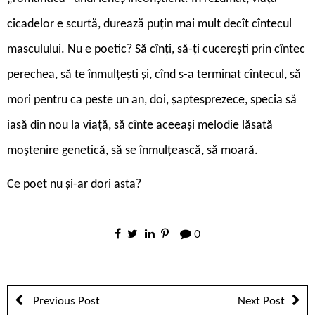
cicadelor e scurtă, durează puțin mai mult decît cîntecul
masculului. Nu e poetic? Să cînți, să-ți cucerești prin cîntec
perechea, să te înmulțești și, cînd s-a terminat cîntecul, să
mori pentru ca peste un an, doi, șaptesprezece, specia să
iasă din nou la viață, să cînte aceeași melodie lăsată
moștenire genetică, să se înmulțească, să moară.
Ce poet nu și-ar dori asta?
0
Previous Post
Next Post