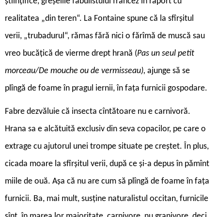
științifice, greșelile fabulistului francez în raport cu
realitatea „din teren“. La Fontaine spune că la sfîrșitul
verii, „trubadurul“, rămas fără nici o fărîmă de muscă sau
vreo bucățică de vierme drept hrană (
Pas un seul petit
morceau/De mouche ou de vermisseau),
ajunge să se
plîngă de foame în pragul iernii, în fața furnicii gospodare.
Fabre dezvăluie că insecta cîntătoare nu e carnivoră.
Hrana sa e alcătuită exclusiv din seva copacilor, pe care o
extrage cu ajutorul unei trompe situate pe creștet. În plus,
cicada moare la sfîrșitul verii, după ce și-a depus în pămînt
miile de ouă. Așa că nu are cum să plîngă de foame în fața
furnicii. Ba, mai mult, susține naturalistul occitan, furnicile
sînt, în marea lor majoritate, carnivore, nu granivore, deci