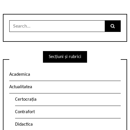
Search
for:
Secțiuni și rubrici
Academica
Actualitatea
Certocrația
Contrafort
Didactica