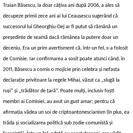
Traian Băsescu, la doar câțiva ani după 2006, a ales să
decupeze primii zece ani ai lui Ceaușescu sugerând că
succesorul lui Gheorghiu-Dej ar fi putut să rămână un
președinte de seamă dacă rămânea la putere doar un
deceniu. Era un prim avertisment că, într-un fel, s-a folosit
de Comisie. Iar confirmarea a sosit poate atunci când, în
2011, Băsescu a comis o mojicie prin celebra și nefasta
declarație privitoare la regele Mihai, văzut ca „slugă la
ruși“ și „trădător de țară“. Poate mulți, inclusiv foști
membri ai Comisiei, au avut un gust amar; pentru că
afirmația vădea un soi de criptoantonescianism (în plus, ea
trăda și socializarea politică sub zodie comunistă și