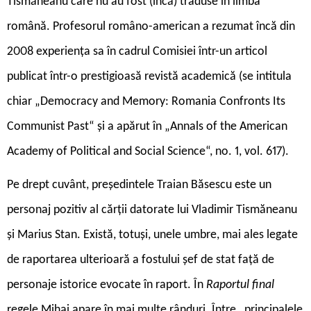
Tismăneanu care nu au fost (încă) traduse în limba
română. Profesorul româno-american a rezumat încă din
2008 experiența sa în cadrul Comisiei într-un articol
publicat într-o prestigioasă revistă academică (se intitula
chiar „Democracy and Memory: Romania Confronts Its
Communist Past“ și a apărut în „Annals of the American
Academy of Political and Social Science“, no. 1, vol. 617).
Pe drept cuvânt, președintele Traian Băsescu este un
personaj pozitiv al cărții datorate lui Vladimir Tismăneanu
și Marius Stan. Există, totuși, unele umbre, mai ales legate
de raportarea ulterioară a fostului șef de stat față de
personaje istorice evocate în raport. În
Raportul final
regele Mihai apare în mai multe rânduri. Între „principalele