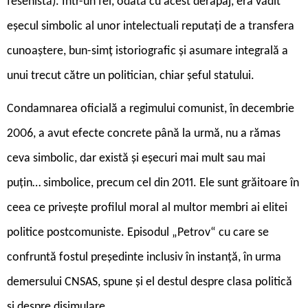
fesenistă). Într-un fel, odată cu acest derapaj, era vădit
eșecul simbolic al unor intelectuali reputați de a transfera
cunoaștere, bun-simț istoriografic și asumare integrală a
unui trecut către un politician, chiar șeful statului.
Condamnarea oficială a regimului comunist, în decembrie
2006, a avut efecte concrete până la urmă, nu a rămas
ceva simbolic, dar există și eșecuri mai mult sau mai
puțin… simbolice, precum cel din 2011. Ele sunt grăitoare în
ceea ce privește profilul moral al multor membri ai elitei
politice postcomuniste. Episodul „Petrov“ cu care se
confruntă fostul președinte inclusiv în instanță, în urma
demersului CNSAS, spune și el destul despre clasa politică
și despre disimulare.