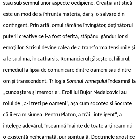
stau sub semnul unor aspecte oedipiene. Creația artistică
este un mod de a înfrunta materia, dar și o salvare din
contingent. Prin artă, omul rămâne învingător, deținătorul
puterii creative ce i-a fost oferită, stăpânul gândurilor și
emoțiilor. Scrisul devine calea de a transforma tensiunile și
a le sublima, în catharsis. Romancierul găsește echilibrul,
remediul la lipsa de comunicare dintre oameni sau dintre
om și transcendent. Trilogia
Somnul vameșului
îndeamnă la
„cunoaștere și memorie“. Eroii lui Bujor Nedelcovici au
rolul de „a-i trezi pe oameni“, așa cum socotea și Socrate
că îi era misiunea. Pentru Platon, a trăi „inteligent“, a
înțelege adevărul, înseamnă înainte de toate a-ți reaminti
o existență neîncarnată, pur spirituală. Doctrinele gnostice