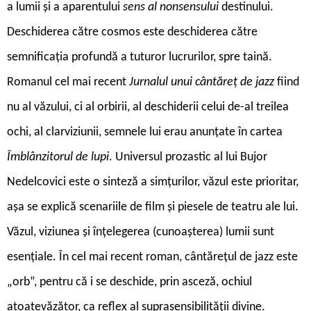
a lumii și a aparentului
sens al nonsensului
destinului.
Deschiderea către cosmos este deschiderea către
semnificația profundă a tuturor lucrurilor, spre taină.
Romanul cel mai recent
Jurnalul unui cântăreț de jazz
fiind
nu al văzului, ci al orbirii, al deschiderii celui de-al treilea
ochi, al clarviziunii, semnele lui erau anunțate în cartea
Îmblânzitorul de lupi
. Universul prozastic al lui Bujor
Nedelcovici este o sinteză a simțurilor, văzul este prioritar,
așa se explică scenariile de film și piesele de teatru ale lui.
Văzul, viziunea și înțelegerea (cunoașterea) lumii sunt
esențiale. În cel mai recent roman, cântărețul de jazz este
„orb“, pentru că i se deschide, prin asceză, ochiul
atoatevăzător, ca reflex al suprasensibilității divine.