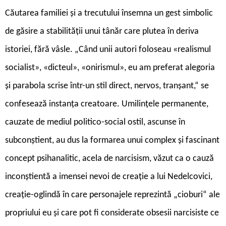
Căutarea familiei și a trecutului însemna un gest simbolic
de găsire a stabilității unui tânăr care plutea în deriva
istoriei, fără vâsle. „Când unii autori foloseau «realismul
socialist», «dicteul», «onirismul», eu am preferat alegoria
și parabola scrise într-un stil direct, nervos, tranșant,“ se
confesează instanța creatoare. Umilințele permanente,
cauzate de mediul politico-social ostil, ascunse în
subconștient, au dus la formarea unui complex și fascinant
concept psihanalitic, acela de narcisism, văzut ca o cauză
inconștientă a imensei nevoi de creație a lui Nedelcovici,
creație-oglindă în care personajele reprezintă „cioburi“ ale
propriului eu și care pot fi considerate obsesii narcisiste ce