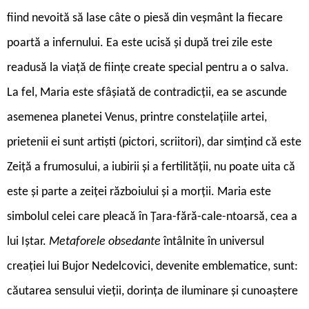
fiind nevoită să lase câte o piesă din veșmânt la fiecare
poartă a infernului. Ea este ucisă și după trei zile este
readusă la viață de ființe create special pentru a o salva.
La fel, Maria este sfâșiată de contradicții, ea se ascunde
asemenea planetei Venus, printre constelațiile artei,
prietenii ei sunt artiști (pictori, scriitori), dar simțind că este
Zeiță a frumosului, a iubirii și a fertilității, nu poate uita că
este și parte a zeiței războiului și a morții. Maria este
simbolul celei care pleacă în Țara-fără-cale-ntoarsă, cea a
lui Iștar.
Metaforele obsedante
întâlnite în universul
creației lui Bujor Nedelcovici, devenite emblematice, sunt:
căutarea sensului vieții, dorința de iluminare și cunoaștere