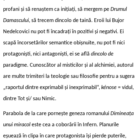
profani și să renaștem ca inițiați, să mergem pe
Drumul
Damascului
, să trecem dincolo de taină. Eroii lui Bujor
Nedelcovici nu pot fi încadrați în pozitivi și negativi. Ei
scapă încorsetărilor semantice obișnuite, nu pot fi nici
protagoniști, nici antagoniști, ei se află
dincolo de
paradigme. Cunoscător al misticilor și al alchimiei, autorul
are multe trimiteri la teologie sau filosofie pentru a sugera
„raportul dintre exprimabil și inexprimabil“,
kénose
= vidul,
dintre Tot și/ sau Nimic.
P
arabola de la care pornește geneza romanului
Dimineața
unui miracol
este cea a coborârii în Infern. Planurile
eșuează în clipa în care protagonista își pierde puterile,