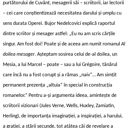
purtătorului de Cuvânt, mesagerii săi – scriitorii, iar lectorii
– cei care conștientizează necesitatea darului și umplu cu
sens durata Operei. Bujor Nedelcovici explică raportul
dintre scriitor și mesager astfel: „Eu nu am scris cărțile
singur. Am fost doi! Poate și de aceea am numit romanul
Al
doilea mesager
. Așteptam sosirea celui de-al doilea, un
Mesia, a lui Marcel – poate – sau a lui Grégoire, tânărul
care încă nu a fost corupt și a rămas „naiv“… Am simțit
permanent prezența „altuia“ în special în construcția
romanelor.“ Pentru a-și argumenta ideea, amintește de
scriitorii vizionari (Jules Verne, Wells, Huxley, Zamiatin,
Herling), de importanța imaginației, a inspirației, a harului,
a grației, a stării secunde, tot atâtea căi de revelare a