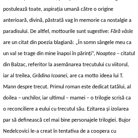
postulează toate, aspirația umană către o origine
anterioară, divină, păstrată vag în memorie ca nostalgie a
paradisului. De altfel, mottourile sunt sugestive:
Fără vâsle
are un citat din poezia blagiană: „În somn sângele meu ca
un val se trage din mine înapoi în părinți“,
Noaptea
– citatul
din Balzac, referitor la asemănarea trecutului cu viitorul,
iar al treilea,
Grădina Icoanei,
are ca motto ideea lui T.
Mann despre trecut. Primul roman este dedicat tatălui, al
doilea – unchilor, iar ultimul – mamei – o trilogie scrisă ca
o reconciliere a eului cu trecutul său. Ezitarea și izolarea
par să definească cel mai bine personajele trilogiei. Bujor
Nedelcovici le-a creat în tentativa de a coopera cu