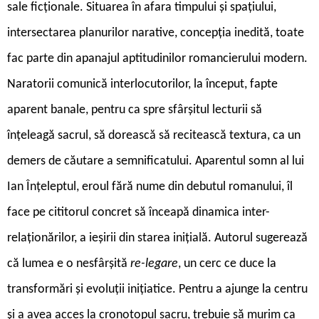
sale ficționale. Situarea în afara timpului și spațiului,
intersectarea planurilor narative, concepția inedită, toate
fac parte din apanajul aptitudinilor romancierului modern.
Naratorii comunică interlocutorilor, la început, fapte
aparent banale, pentru ca spre sfârșitul lecturii să
înțeleagă sacrul, să dorească să recitească textura, ca un
demers de căutare a semnificatului. Aparentul somn al lui
Ian Înțeleptul, eroul fără nume din debutul romanului, îl
face pe cititorul concret să înceapă dinamica inter-
relaționărilor, a ieșirii din starea inițială. Autorul sugerează
că lumea e o nesfârșită
re-legare
, un cerc ce duce la
transformări și evoluții inițiatice. Pentru a ajunge la centru
și a avea acces la cronotopul sacru, trebuie să murim ca