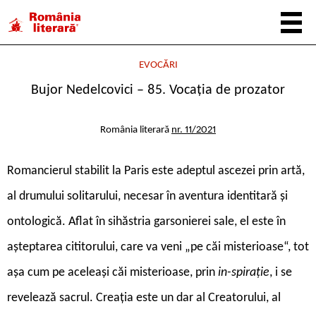
EVOCĂRI
Bujor Nedelcovici – 85. Vocația de prozator
România literară
nr. 11/2021
R
omancierul stabilit la Paris este adeptul ascezei prin artă,
al drumului solitarului, necesar în aventura identitară și
ontologică. Aflat în sihăstria garsonierei sale, el este în
așteptarea cititorului, care va veni „pe căi misterioase“, tot
așa cum pe aceleași căi misterioase, prin
in-spirație
, i se
revelează sacrul. Creația este un dar al Creatorului, al