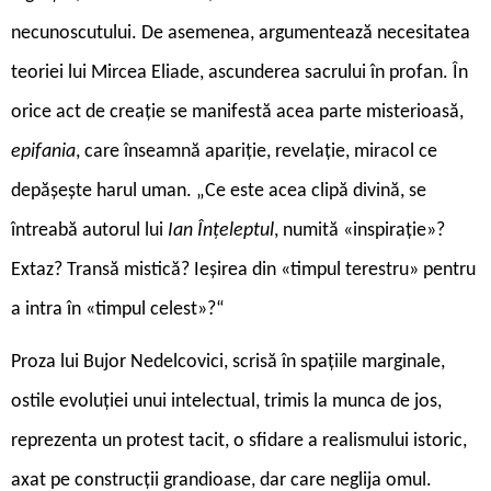
necunoscutului. De asemenea, argumentează necesitatea
teoriei lui Mircea Eliade, ascunderea sacrului în profan. În
orice act de creație se manifestă acea parte misterioasă,
epifania
, care înseamnă apariție, revelație, miracol ce
depășește harul uman. „Ce este acea clipă divină, se
întreabă autorul lui
Ian Înțeleptul
, numită «inspirație»?
Extaz? Transă mistică? Ieșirea din «timpul terestru» pentru
a intra în «timpul celest»?“
Proza lui Bujor Nedelcovici, scrisă în spațiile marginale,
ostile evoluției unui intelectual, trimis la munca de jos,
reprezenta un protest tacit, o sfidare a realismului istoric,
axat pe construcții grandioase, dar care neglija omul.