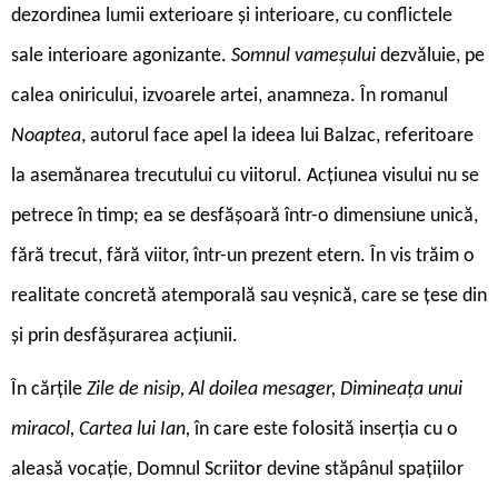
dezordinea lumii exterioare și interioare, cu conflictele
sale interioare agonizante.
Somnul vameșului
dezvăluie, pe
calea oniricului, izvoarele artei, anamneza. În romanul
Noaptea
, autorul face apel la ideea lui Balzac, referitoare
la asemănarea trecutului cu viitorul. Acțiunea visului nu se
petrece în timp; ea se desfășoară într-o dimensiune unică,
fără trecut, fără viitor, într-un prezent etern. În vis trăim o
realitate concretă atemporală sau veșnică, care se țese din
și prin desfășurarea acțiunii.
În cărțile
Zile de nisip, Al doilea mesager, Dimineața unui
miracol, Cartea lui Ian,
în care este folosită inserția cu o
aleasă vocație, Domnul Scriitor devine stăpânul spațiilor