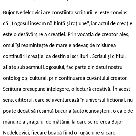
B
ujor Nedelcovici are conștiința scriiturii, el este convins
că „Logosul înseam nă ființă și rațiune“, iar actul de creație
este o desăvârșire a creației. Prin vocația de creator ales,
omul își reamintește de marele adevăr, de misiunea
continuării creației ca destin al scriiturii. Scrisul și cititul,
aflate sub semnul Logosului, fac parte din datul nostru
ontologic și cultural, prin continuarea cuvântului creator.
Scriitura presupune înțelegere, o lectură creativă. În acest
sens, cititorul, care se aventurează în universul ficțional, nu
poate decât să resimtă bucuria (auto)cunoașterii, o cale de
mânuire a șiragului de mătănii, la care se referea Bujor
Nedelcovici, fiecare boabă fiind o rugăciune și care