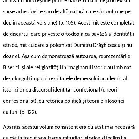
al învățăturii creștine printre daco-romani, deși nu există
surse arheologice sau de altă natură care să confirme pe
deplin această versiune) (p. 105). Acest mit este completat
de discursul care privește ortodoxia ca pavăză a identității
etnice, mit cu care a polemizat Dumitru Drăghicescu și nu
doar el. Așa cum demonstrează autoarea, reprezentările
Bisericii și ale religiozității în imaginarul istoric au îmbinat
de-a lungul timpului rezultatele demersului academic al
istoricilor cu discursul identitar confesional (uneori
confesionalist), cu retorica politică și teoriile filosofiei
culturii (p. 122).
Apariția acestui volum consistent era cu atât mai necesară
cu cât în trecut analizarea miturilor istorice și înclinația