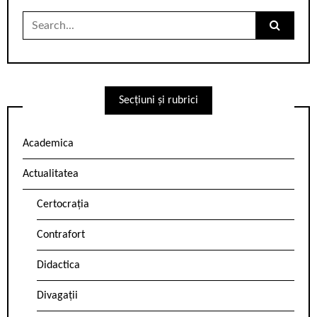
Search
for:
Secțiuni și rubrici
Academica
Actualitatea
Certocrația
Contrafort
Didactica
Divagații