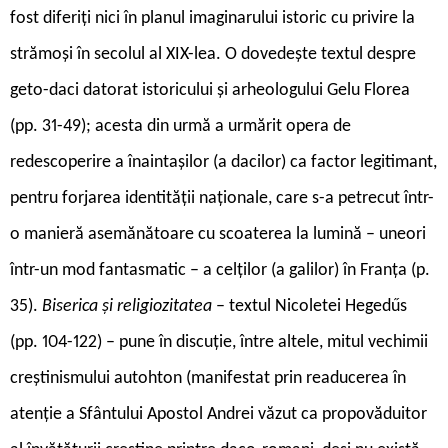
fost diferiți nici în planul imaginarului istoric cu privire la
strămoși în secolul al XIX-lea. O dovedește textul despre
geto-daci datorat istoricului și arheologului Gelu Florea
(pp. 31-49); acesta din urmă a urmărit opera de
redescoperire a înaintașilor (a dacilor) ca factor legitimant,
pentru forjarea identității naționale, care s-a petrecut într-
o manieră asemănătoare cu scoaterea la lumină – uneori
într-un mod fantasmatic – a celților (a galilor) în Franța (p.
35).
Biserica și religiozitatea
– textul Nicoletei Hegedűs
(pp. 104-122) – pune în discuție, între altele, mitul vechimii
creștinismului autohton (manifestat prin readucerea în
atenție a Sfântului Apostol Andrei văzut ca propovăduitor