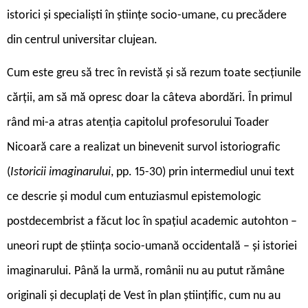
istorici și specialiști în științe socio-umane, cu precădere
din centrul universitar clujean.
Cum este greu să trec în revistă și să rezum toate secțiunile
cărții, am să mă opresc doar la câteva abordări. În primul
rând mi-a atras atenția capitolul profesorului Toader
Nicoară care a realizat un binevenit survol istoriografic
(
Istoricii imaginarului
, pp. 15-30) prin intermediul unui text
ce descrie și modul cum entuziasmul epistemologic
postdecembrist a făcut loc în spațiul academic autohton –
uneori rupt de știința socio-umană occidentală – și istoriei
imaginarului. Până la urmă, românii nu au putut rămâne
originali și decuplați de Vest în plan științific, cum nu au