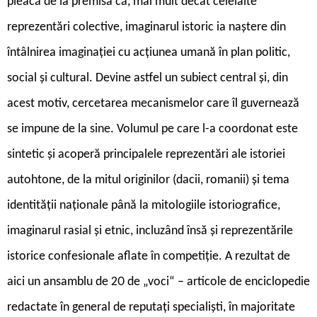
pleacă de la premisa că, mai mult decât celelalte
reprezentări colective, imaginarul istoric ia naștere din
întâlnirea imaginației cu acțiunea umană în plan politic,
social și cultural. Devine astfel un subiect central și, din
acest motiv, cercetarea mecanismelor care îl guvernează
se impune de la sine. Volumul pe care l-a coordonat este
sintetic și acoperă principalele reprezentări ale istoriei
autohtone, de la mitul originilor (dacii, romanii) și tema
identității naționale până la mitologiile istoriografice,
imaginarul rasial și etnic, incluzând însă și reprezentările
istorice confesionale aflate în competiție. A rezultat de
aici un ansamblu de 20 de „voci“ – articole de enciclopedie
redactate în general de reputați specialiști, în majoritate