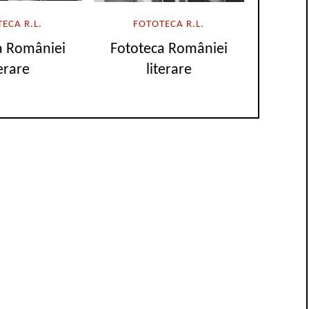
ECA R.L.
FOTOTECA R.L.
a României
Fototeca României
terare
literare