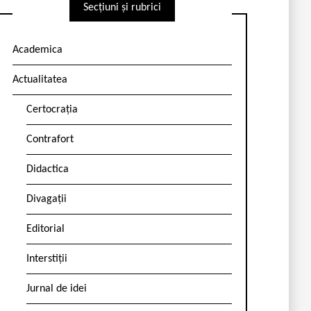
Secțiuni și rubrici
Academica
Actualitatea
Certocrația
Contrafort
Didactica
Divagații
Editorial
Interstiții
Jurnal de idei