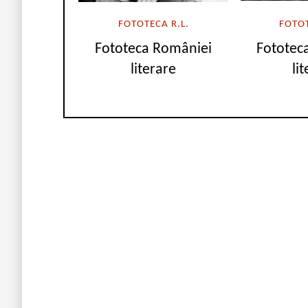
FOTOTECA R.L.
FOTOT
Fototeca României
Fototec
literare
li