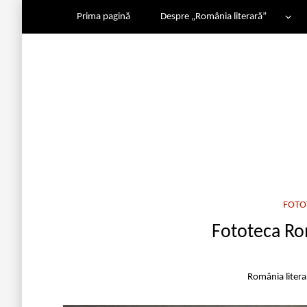
Prima pagină
Despre „România literară”
FOTOT
Fototeca Rom
România liter