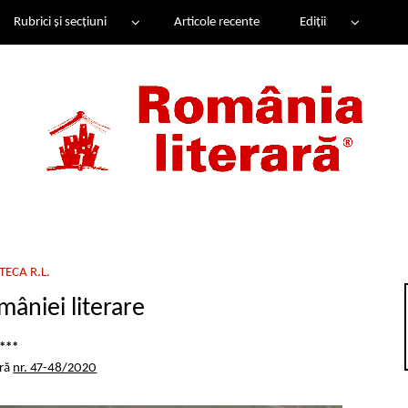
Rubrici și secțiuni
Articole recente
Ediții
ECA R.L.
âniei literare
***
ară
nr. 47-48/2020