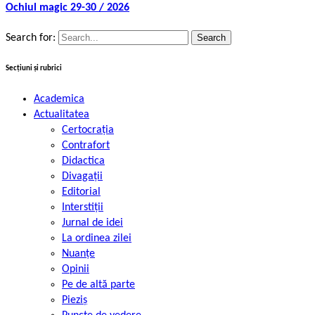
Ochiul magic 29-30 / 2026
Search for:
Secțiuni și rubrici
Academica
Actualitatea
Certocrația
Contrafort
Didactica
Divagații
Editorial
Interstiții
Jurnal de idei
La ordinea zilei
Nuanțe
Opinii
Pe de altă parte
Pieziș