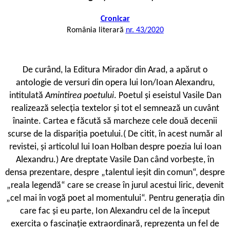
Cronicar
România literară
nr. 43/2020
De curând, la Editura Mirador din Arad, a apărut o
antologie de versuri din opera lui Ion/Ioan Alexandru,
intitulată
Amintirea poetului
. Poetul și eseistul Vasile Dan
realizează selecția textelor și tot el semnează un cuvânt
înainte. Cartea e făcută să marcheze cele două decenii
scurse de la dispariția poetului.( De citit, în acest număr al
revistei, și articolul lui Ioan Holban despre poezia lui Ioan
Alexandru.) Are dreptate Vasile Dan când vorbește, în
densa prezentare, despre „talentul ieșit din comun“, despre
„reala legendă“ care se crease în jurul acestui liric, devenit
„cel mai în vogă poet al momentului“. Pentru generația din
care fac și eu parte, Ion Alexandru cel de la început
exercita o fascinație extraordinară, reprezenta un fel de