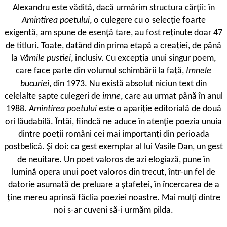
Alexandru este vădită, dacă urmărim structura cărții: în
Amintirea poetului
, o culegere cu o selecție foarte
exigentă, am spune de esență tare, au fost reținute doar 47
de titluri. Toate, datând din prima etapă a creației, de până
la
Vămile pustiei
, inclusiv. Cu excepția unui singur poem,
care face parte din volumul schimbării la față,
Imnele
bucuriei
, din 1973. Nu există absolut niciun text din
celelalte șapte culegeri de
imne
, care au urmat până în anul
1988.
Amintirea poetului
este o apariție editorială de două
ori lăudabilă. Întâi, fiindcă ne aduce în atenție poezia unuia
dintre poeții români cei mai importanți din perioada
postbelică. Și doi: ca gest exemplar al lui Vasile Dan, un gest
de neuitare. Un poet valoros de azi elogiază, pune în
lumină opera unui poet valoros din trecut, într-un fel de
datorie asumată de preluare a ștafetei, în încercarea de a
ține mereu aprinsă făclia poeziei noastre. Mai mulți dintre
noi s-ar cuveni să-i urmăm pilda.