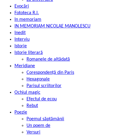
Evocări
Fototeca R.l.
In memoriam
IN MEMORIAM NICOLAE MANOLESCU
Inedit
Interviu
Istorie
Istorie literară
Romanele de altădată
Meridiane
Corespondență din Paris
Hexagonale
Parisul scriitorilor
Ochiul magic
Efectul de ecou
Rebut
Poezie
Poemul săptămânii
Un poem de
Versuri