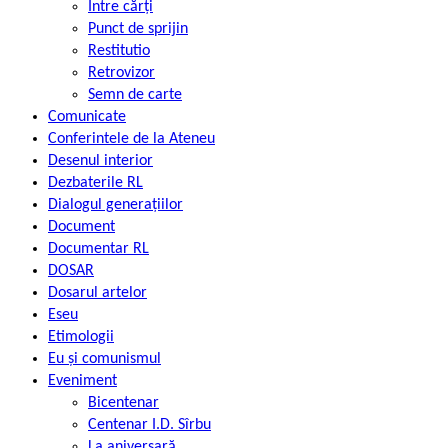
Între cărți
Punct de sprijin
Restitutio
Retrovizor
Semn de carte
Comunicate
Conferintele de la Ateneu
Desenul interior
Dezbaterile RL
Dialogul generațiilor
Document
Documentar RL
DOSAR
Dosarul artelor
Eseu
Etimologii
Eu și comunismul
Eveniment
Bicentenar
Centenar I.D. Sîrbu
La aniversară