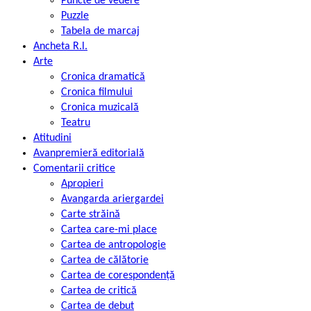
Puncte de vedere
Puzzle
Tabela de marcaj
Ancheta R.l.
Arte
Cronica dramatică
Cronica filmului
Cronica muzicală
Teatru
Atitudini
Avanpremieră editorială
Comentarii critice
Apropieri
Avangarda ariergardei
Carte străină
Cartea care-mi place
Cartea de antropologie
Cartea de călătorie
Cartea de corespondență
Cartea de critică
Cartea de debut