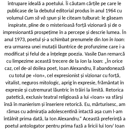
întrupare ideală a poetului. Îi căutam cărțile pe care le
publicase de la debutul editorial produs în anul 1964 cu
volumul
Cum să vă spun
și le citeam tulburat: le găseam
inspirate, pline de o misterioasă forță vizionară și de o
impresionantă prospețime în a percepe și descrie lumea. În
anul 1973, poetul și-a schimbat prenumele din
Ion în Ioan
:
era urmarea unei mutații lăuntrice de profunzime care i-a
modificat și felul de a înțelege poezia. Vasile Dan remarcă
cu limpezime această trecere de la
Ion
la
Ioan
: „În orice
caz, cel de-al doilea poet, Ioan Alexandru, îl abandonează
cu totul pe «Ion», cel expresionist și vizionar cu forță,
vitalist, neguros mitologic, aprig în expresie, frământat în
expresie și cutremurat lăuntric în trăiri la limită. Retorica
patetică, exclusiv teatral religioasă a lui «Ioan» va sfârși
însă în manierism și înseriere retorică. Eu, mărturisesc, am
rămas cu admirația adolescentină intactă așa cum l-am
întâlnit prima dată, la Ion Alexandru.“ Această preferință a
poetul antologator pentru prima fază a liricii lui Ion/ Ioan