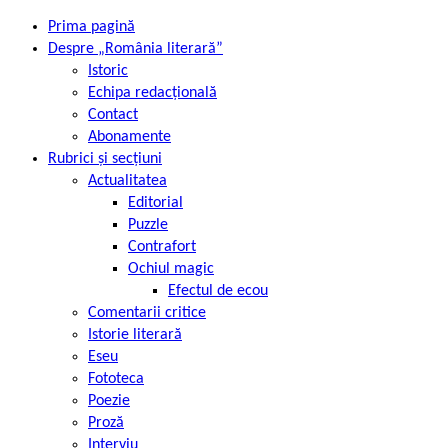
Prima pagină
Despre „România literară”
Istoric
Echipa redacțională
Contact
Abonamente
Rubrici și secțiuni
Actualitatea
Editorial
Puzzle
Contrafort
Ochiul magic
Efectul de ecou
Comentarii critice
Istorie literară
Eseu
Fototeca
Poezie
Proză
Interviu