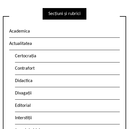
Secțiuni și rubrici
Academica
Actualitatea
Certocrația
Contrafort
Didactica
Divagații
Editorial
Interstiții