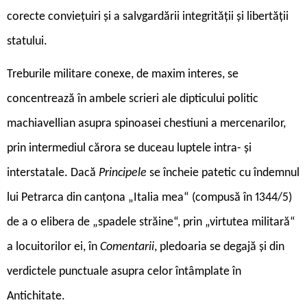
corecte conviețuiri și a salvgardării integrității și libertății
statului.
Treburile militare conexe, de maxim interes, se
concentrează în ambele scrieri ale dipticului politic
machiavellian asupra spinoasei chestiuni a mercenarilor,
prin intermediul cărora se duceau luptele intra- și
interstatale. Dacă
Principele
se încheie patetic cu îndemnul
lui Petrarca din canțona „Italia mea“ (compusă în 1344/5)
de a o elibera de „spadele străine“, prin „virtutea militară“
a locuitorilor ei, în
Comentarii
, pledoaria se degajă și din
verdictele punctuale asupra celor întâmplate în
Antichitate.