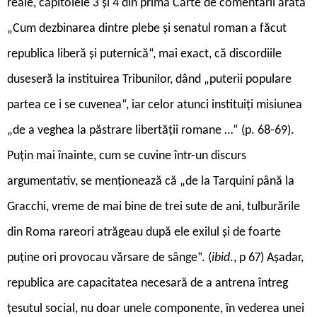
reale, capitolele 3 și 4 din prima Carte de comentarii arată
„Cum dezbinarea dintre plebe și senatul roman a făcut
republica liberă și puternică“, mai exact, că discordiile
duseseră la instituirea Tribunilor, dând „puterii populare
partea ce i se cuvenea“, iar celor atunci instituiți misiunea
„de a veghea la păstrare libertății romane …“ (p. 68-69).
Puțin mai înainte, cum se cuvine într-un discurs
argumentativ, se menționează că „de la Tarquini până la
Gracchi, vreme de mai bine de trei sute de ani, tulburările
din Roma rareori atrăgeau după ele exilul și de foarte
puține ori provocau vărsare de sânge“. (
ibid
., p 67) Așadar,
republica are capacitatea necesară de a antrena întreg
țesutul social, nu doar unele componente, în vederea unei