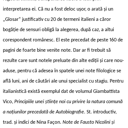
interpretarea ei. Că nu a fost deloc ușor, o arată și un
„Glosar“ justificativ cu 20 de termeni italieni a căror
bogăție de sensuri obligă la alegerea, după caz, a altui
corespondent românesc. El este precedat de peste 160 de
pagini de foarte bine venite note. Dar ar fi trebuit să
rezulte care sunt notele preluate din alte ediții și care nou-
aduse, pentru că adesea în spatele unei note filologice se
află luni, ani de căutări ale unui specialist cu stagiu. Pentru
italianistică există exemplul dat de volumul Giambattista
Vico,
Principiile unei științe noi cu privire la natura comună
a națiunilor precedată de Autobiografie
. St. introductiv,
trad. și indici de Nina Façon.
Note de Fausto Nicolini și