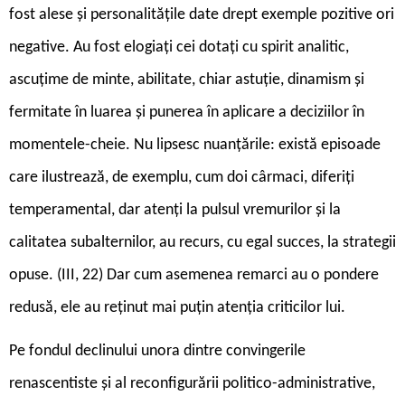
fost alese și personalitățile date drept exemple pozitive ori
negative. Au fost elogiați cei dotați cu spirit analitic,
ascuțime de minte, abilitate, chiar astuție, dinamism și
fermitate în luarea și punerea în aplicare a deciziilor în
momentele-cheie. Nu lipsesc nuanțările: există episoade
care ilustrează, de exemplu, cum doi cârmaci, diferiți
temperamental, dar atenți la pulsul vremurilor și la
calitatea subalternilor, au recurs, cu egal succes, la strategii
opuse. (III, 22) Dar cum asemenea remarci au o pondere
redusă, ele au reținut mai puțin atenția criticilor lui.
Pe fondul declinului unora dintre convingerile
renascentiste și al reconfigurării politico-administrative,