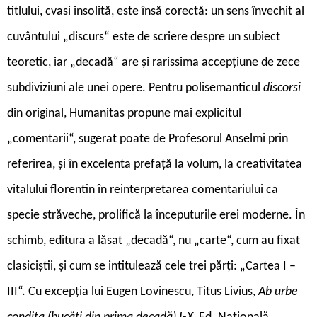
titlului, cvasi insolită, este însă corectă: un sens învechit al
cuvântului „discurs“ este de scriere despre un subiect
teoretic, iar „decadă“ are și rarissima accepțiune de zece
subdiviziuni ale unei opere. Pentru polisemanticul
discorsi
din original, Humanitas propune mai explicitul
„comentarii“, sugerat poate de Profesorul Anselmi prin
referirea, și în excelenta prefață la volum, la creativitatea
vitalului florentin în reinterpretarea comentariului ca
specie străveche, prolifică la începuturile erei moderne. În
schimb, editura a lăsat „decadă“, nu „carte“, cum au fixat
clasiciștii, și cum se intitulează cele trei părți: „Cartea I –
III“. Cu excepția lui Eugen Lovinescu, Titus Livius,
Ab urbe