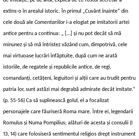
de imitație, pe de alta, explică de ce fostul secretar a
extins-o în arealul istoric. În primul „Cuvânt înainte“ din
cele două ale
Comentariilor
i-a elogiat pe imitatorii artei
antice pentru a continua: „ […] și nu pot decât să mă
minunez și să mă întristez văzând cum, dimpotrivă, cele
mai virtuoase lucrări înfăptuite, după cum ne arată
istoriile, de regatele și republicile antice, de regi,
comandanți, cetățeni, legiuitori și alții care au trudit pentru
patria lor, sunt astăzi mai degrabă admirate decât imitate.“
(p. 55-56) Ca să suplinească golul, el a focalizat
personajele care făuriseră Roma mare
.
Între ei, legendarii
Romulus și Numa Pompilius; alături de acesta și consulii (I
13, 14) care folosiseră sentimentul religios drept instrument