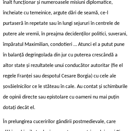
înalt funcționar și numeroasele misiuni diplomatice,
încheiate cu temeinice, argute dări de seamă, ce-l
purtaseră în repetate sau în lungi sejururi în centrele de
putere ale vremii, în preajma decidenților politici, suverani,
împăratul Maximilian, condotieri … Atunci el a putut pune
în balanță degringolada din jur cu puterea crescândă a
altor state și rezultatele unui conducător autoritar (fie el
regele Franței sau despotul Cesare Borgia) cu cele ale
șovăielnicilor ce le stăteau în cale. Au contat și schimburile
de opinii directe sau epistolare cu oameni nu mai puțin
dotați decât el.
În prelungirea cuceririlor gândirii postmedievale, care