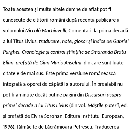
Toate acestea și multe altele demne de aflat pot fi
cunoscute de cititorii români după recenta publicare a
volumului
Niccolò Machiavelli,
Comentarii la prima decadă
a lui Titus Livius
, traducere, note, glosar și indice de Gabriel
Purghel. Cronologie și control științific de Smaranda Bratu
Elian, prefață de Gian Mario Anselmi
, din care sunt luate
citatele de mai sus. Este prima versiune românească
integrală a operei de căpătâi a autorului. În prealabil nu
pot fi amintite decât puține pagini din
Discursuri asupra
primei decade a lui Titus Livius
(din vol.
Măștile puterii
, ed.
și prefață de Elvira Sorohan, Editura Institutul European,
1996), tălmăcite de Lăcrămioara Petrescu. Traducerea