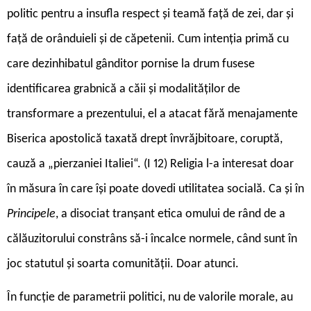
politic pentru a insufla respect și teamă față de zei, dar și
față de orânduieli și de căpetenii. Cum intenția primă cu
care dezinhibatul gânditor pornise la drum fusese
identificarea grabnică a căii și modalităților de
transformare a prezentului, el a atacat fără menajamente
Biserica apostolică taxată drept învrăjbitoare, coruptă,
cauză a „pierzaniei Italiei“. (I 12) Religia l-a interesat doar
în măsura în care își poate dovedi utilitatea socială. Ca și în
Principele
, a disociat tranșant etica omului de rând de a
călăuzitorului constrâns să-i încalce normele, când sunt în
joc statutul și soarta comunității. Doar atunci.
În funcție de parametrii politici, nu de valorile morale, au