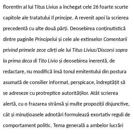
florentin al lui Titus Livius a închegat cele 26 foarte scurte
capitole ale tratatului
Il principe
. A revenit apoi la scrierea
precedentă cu alte două părți. Deosebirea conținutistică
dintre paginile
Principelui
și cele ale extinselor
Comentarii
privind primele zece cărți ale lui Titus Livius
/
Discorsi sopra
la prima deca di Tito Livio
și deosebirea inerentă, de
redactare, nu modifică însă tonul emitentului din postura
asumată de consilier informat, perspicace, îndreptățit să
se adreseze cu protreptice autorităților. Atât scrierea
alertă, cu o frazarea strânsă și multe propoziții disjunctive,
cât și minuțioasele adnotări formulează exortativ reguli de
comportament politic. Tema generală a ambelor lucrări