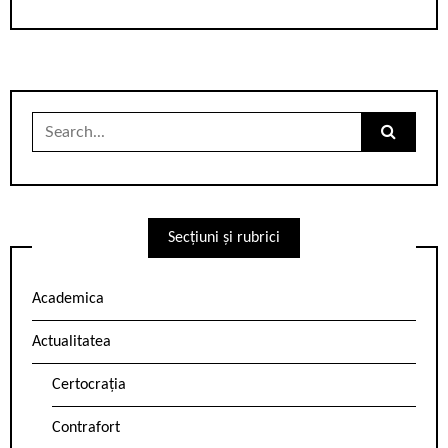
Search
for:
Secțiuni și rubrici
Academica
Actualitatea
Certocrația
Contrafort