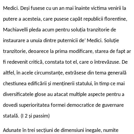
Medici. Deși fusese cu un an mai înainte victima venirii la
putere a acesteia, care pusese capăt republicii florentine,
Machiavelli pleda acum pentru soluția tranzitorie de
instaurare a unuia dintre puternicii de’ Medici. Soluție
tranzitorie, deoarece la prima modificare, starea de fapt ar
fi redevenit critică, constata tot el, care o întrevăzuse. De
altfel, în acele circumstanțe, extrăsese din tema generală
chestiunea edificării și menținerii statului, în timp ce mai
diversificatele glose au atacat multiple aspecte pentru a
dovedi superioritatea formei democratice de guvernare
statală. (I 2 și passim)
Adunate în trei secțiuni de dimensiuni inegale, numite