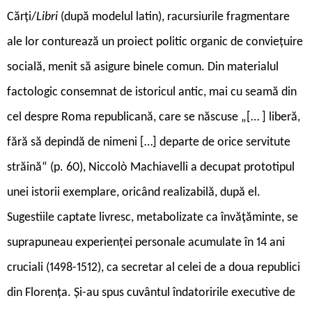
Cărți/
Libri
(după modelul latin), racursiurile fragmentare
ale lor conturează un proiect politic organic de conviețuire
socială, menit să asigure binele comun. Din materialul
factologic consemnat de istoricul antic, mai cu seamă din
cel despre Roma republicană, care se născuse „[… ] liberă,
fără să depindă de nimeni […] departe de orice servitute
străină“ (p. 60), Niccolò Machiavelli a decupat prototipul
unei istorii exemplare, oricând realizabilă, după el.
Sugestiile captate livresc, metabolizate ca învățăminte, se
suprapuneau experienței personale acumulate în 14 ani
cruciali (1498-1512), ca secretar al celei de a doua republici
din Florența. Și-au spus cuvântul îndatoririle executive de