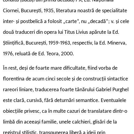
condita (bucăți din prima decadă) I-X,
Ed. Națională
Ciornei, București, 1935, literatura noastră de specialitate
inter- și postbelică a folosit „carte“, nu „decadă“; v. și cele
două traduceri din opera lui Titus Livius apărute la Ed.
Științifică, București, 1959-1963, respectiv, la Ed. Minerva,
1976, reluată de Ed. Teora, 2000.
În rest, deși de foarte mare dificultate, fiind vorba de
florentina de acum cinci secole și de construcții sintactice
rareori liniare, traducerea foarte tânărului Gabriel Purghel
este clară, cursivă, fără deturnări semantice. Eventualele
obiecțiile privesc, ca în multe cazuri de translatare dintr-o
limbă din aceeași familie, unele calchieri, glisări de la
registrul stilistic, transpunerea liberă a ideii prin