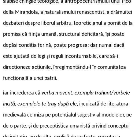
slăbise chingile teologice, a antropocentrismului unui Pico
della Mirandola, a naturalismului renascentist, a drămuitei
dezbateri despre liberul arbitru, teoreticianul a pornit de la
premisa că ființa umană, structural deficitară, își poate
depăși condiția ferină, poate progresa; dar numai dacă
este ajutată de legi și reguli inconturnabile, care să-i
direcționeze acțiunile, înregimentându-l în comunitatea
funcțională a unei patrii.
i
ar încrederea că
verba movent, exempla trahunt/vorbele
incită, exemplele te trag după ele
, inculcată de literatura
medievală ce miza pe potențialul sugestiv al modelelor, pe
de o parte, și de preceptistica umanistă privind conceptul