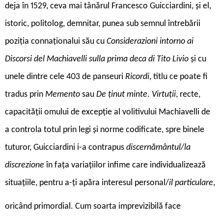
deja în 1529, ceva mai tânărul Francesco Guicciardini, și el,
istoric, politolog, demnitar, punea sub semnul întrebării
poziția connaționalui său cu
Considerazioni intorno ai
Discorsi del Machiavelli sulla prima deca di Tito Livio
și cu
unele dintre cele 403 de panseuri
Ricordi
, titlu ce poate fi
tradus prin
Memento
sau
De ținut minte
.
Virtuții
, recte,
capacității omului de excepție al volitivului Machiavelli de
a controla totul prin legi și norme codificate, spre binele
tuturor, Guicciardini i-a contrapus
discernământul/la
discrezione
în fața variațiilor infime care individualizează
situațiile, pentru a-ți apăra interesul personal/
il particulare
,
oricând primordial. Cum soarta imprevizibilă face