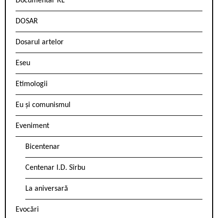
Documentar RL
DOSAR
Dosarul artelor
Eseu
Etimologii
Eu și comunismul
Eveniment
Bicentenar
Centenar I.D. Sîrbu
La aniversară
Evocări