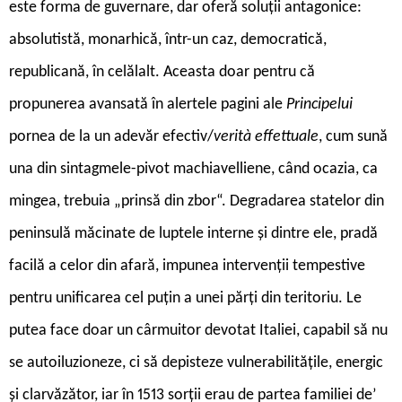
este forma de guvernare, dar oferă soluții antagonice:
absolutistă, monarhică, într-un caz, democratică,
republicană, în celălalt. Aceasta doar pentru că
propunerea avansată în alertele pagini ale
Principelui
pornea de la un adevăr efectiv/
verità effettuale
, cum sună
una din sintagmele-pivot machiavelliene, când ocazia, ca
mingea, trebuia „prinsă din zbor“. Degradarea statelor din
peninsulă măcinate de luptele interne și dintre ele, pradă
facilă a celor din afară, impunea intervenții tempestive
pentru unificarea cel puțin a unei părți din teritoriu. Le
putea face doar un cârmuitor devotat Italiei, capabil să nu
se autoiluzioneze, ci să depisteze vulnerabilitățile, energic
și clarvăzător, iar în 1513 sorții erau de partea familiei de’