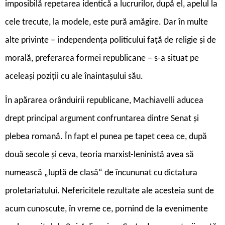
imposibilă repetarea identică a lucrurilor, după el, apelul la
cele trecute, la modele, este pură amăgire. Dar în multe
alte privințe – independența politicului față de religie și de
morală, preferarea formei republicane – s-a situat pe
aceleași poziții cu ale înaintașului său.
În apărarea orânduirii republicane, Machiavelli aducea
drept principal argument confruntarea dintre Senat și
plebea romană. În fapt el punea pe tapet ceea ce, după
două secole și ceva, teoria marxist-leninistă avea să
numească „luptă de clasă“ de încununat cu dictatura
proletariatului. Nefericitele rezultate ale acesteia sunt de
acum cunoscute, în vreme ce, pornind de la evenimente