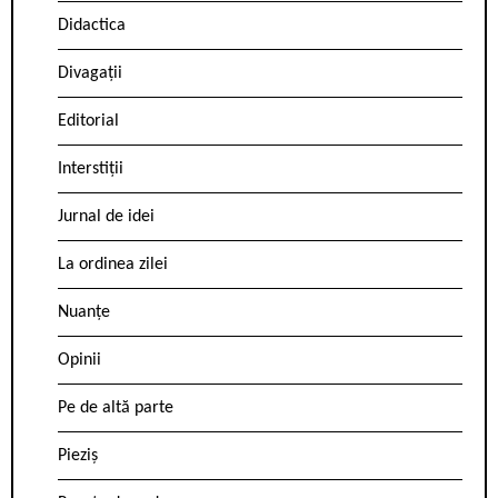
Didactica
Divagații
Editorial
Interstiții
Jurnal de idei
La ordinea zilei
Nuanțe
Opinii
Pe de altă parte
Pieziș