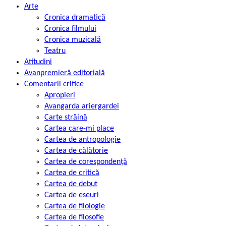
Arte
Cronica dramatică
Cronica filmului
Cronica muzicală
Teatru
Atitudini
Avanpremieră editorială
Comentarii critice
Apropieri
Avangarda ariergardei
Carte străină
Cartea care-mi place
Cartea de antropologie
Cartea de călătorie
Cartea de corespondență
Cartea de critică
Cartea de debut
Cartea de eseuri
Cartea de filologie
Cartea de filosofie