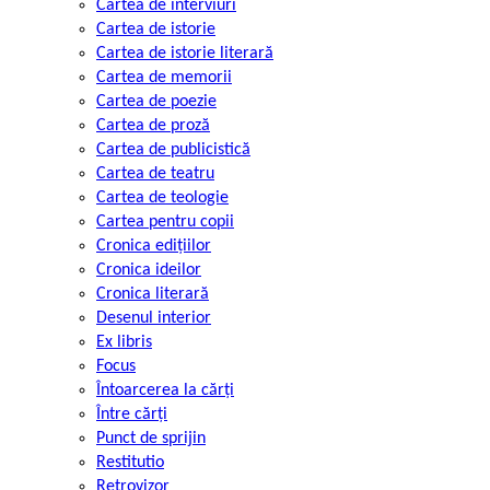
Cartea de interviuri
Cartea de istorie
Cartea de istorie literară
Cartea de memorii
Cartea de poezie
Cartea de proză
Cartea de publicistică
Cartea de teatru
Cartea de teologie
Cartea pentru copii
Cronica edițiilor
Cronica ideilor
Cronica literară
Desenul interior
Ex libris
Focus
Întoarcerea la cărți
Între cărți
Punct de sprijin
Restitutio
Retrovizor