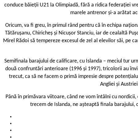
conduce băieții U21 la Olimpiadă, fără a ridica federației vr
marele antrenor și-a arătat ace
Oricum, va fi greu, în primul rând pentru că în echipa națio
Tătărușanu, Chiricheș și Nicușor Stanciu, iar de cealaltă Puș
Mirel Rădoi să tempereze excesul de zel al elevilor săi, pe c
Semifinala barajului de calificare, cu Islanda – meciul tur u
două confruntări anterioare (1996 și 1997), tricolorii au înv
trecut, ca să ne facem o primă impresie despre potențialul 
Angliei și Austri
Până în primăvara viitoare, când ne vom întâlni cu nordicii,
trecem de Islanda, ne așteaptă finala barajului,