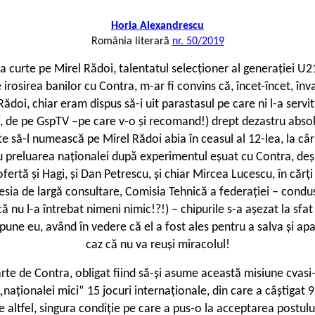
Horia Alexandrescu
România literară
nr. 50/2019
a curte pe Mirel Rădoi, talentatul selecționer al generației U21
osirea banilor cu Contra, m-ar fi convins că, încet-încet, înva
Rădoi, chiar eram dispus să-i uit parastasul pe care ni l-a serv
iu“, de pe GspTV –pe care v-o și recomand!) drept dezastru absol
e să-l numească pe Mirel Rădoi abia în ceasul al 12-lea, la câ
ru preluarea naționalei după experimentul eșuat cu Contra, de
ofertă și Hagi, și Dan Petrescu, și chiar Mircea Lucescu, în căr
esia de largă consultare, Comisia Tehnică a federației – condus
 nu l-a întrebat nimeni nimic!?!) – chipurile s-a așezat la sfat
pune eu, având în vedere că el a fost ales pentru a salva și apare
caz că nu va reuși miracolul!
e de Contra, obligat fiind să-și asume această misiune cvasi-im
naționalei mici“ 15 jocuri internaționale, din care a câștigat 9
De altfel, singura condiție pe care a pus-o la acceptarea postulu