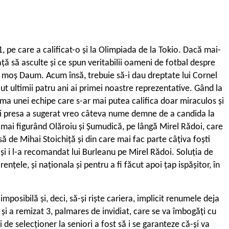
, pe care a calificat-o și la Olimpiada de la Tokio. Dacă mai-
ță să asculte și ce spun veritabilii oameni de fotbal despre
it moș Daum. Acum însă, trebuie să-i dau dreptate lui Cornel
ut ultimii patru ani ai primei noastre reprezentative. Gând la
rma unei echipe care s-ar mai putea califica doar miraculos și
și presa a sugerat vreo câteva nume demne de a candida la
ți mai figurând Olăroiu și Șumudică, pe lângă Mirel Rădoi, care
ă de Mihai Stoichiță și din care mai fac parte câțiva foști
 și i l-a recomandat lui Burleanu pe Mirel Rădoi. Soluția de
nțele, și naționala și pentru a fi făcut apoi țap ispășitor, în
posibilă și, deci, să-și riște cariera, implicit renumele deja
 și a remizat 3, palmares de invidiat, care se va îmbogăți cu
i de selecționer la seniori a fost să i se garanteze că-și va