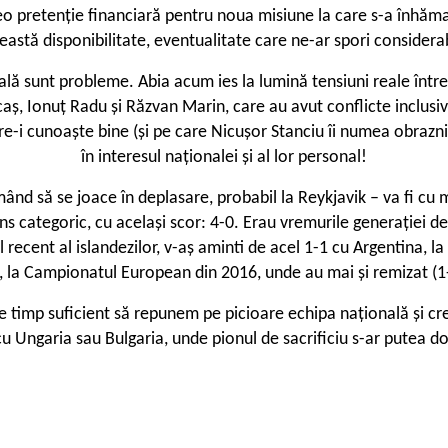
eo pretenție financiară pentru noua misiune la care s-a înhămat
astă disponibilitate, eventualitate care ne-ar spori considerabi
nală sunt probleme. Abia acum ies la lumină tensiuni reale într
caș, Ionuț Radu și Răzvan Marin, care au avut conflicte inclusiv
are-i cunoaște bine (și pe care Nicușor Stanciu îi numea obrazni
în interesul naționalei și al lor personal!
rmând să se joace în deplasare, probabil la Reykjavik – va fi cu
ins categoric, cu același scor: 4-0. Erau vremurile generației d
recent al islandezilor, v-aș aminti de acel 1-1 cu Argentina, la 
ei, la Campionatul European din 2016, unde au mai și remizat (1
 e timp suficient să repunem pe picioare echipa națională și cre
 cu Ungaria sau Bulgaria, unde pionul de sacrificiu s-ar putea 