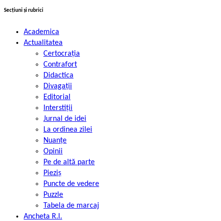
Secțiuni și rubrici
Academica
Actualitatea
Certocrația
Contrafort
Didactica
Divagații
Editorial
Interstiții
Jurnal de idei
La ordinea zilei
Nuanțe
Opinii
Pe de altă parte
Pieziș
Puncte de vedere
Puzzle
Tabela de marcaj
Ancheta R.l.