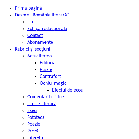
Prima pagină
Despre „România literară”
Istoric
Echipa redacțională
Contact
Abonamente
Rubrici și secțiuni
Actualitatea
Editorial
Puzzle
Contrafort
Ochiul magic
Efectul de ecou
Comentarii critice
Istorie literară
Eseu
Fototeca
Poezie
Proză
Interviu