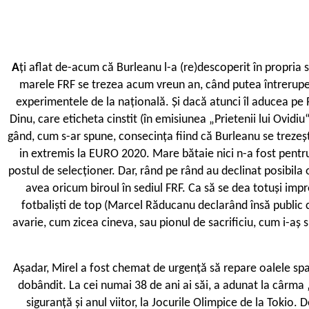
A
ți aflat de-acum că Burleanu l-a (re)descoperit în propria s
marele FRF se trezea acum vreun an, când putea întrerupe ir
experimentele de la națională. Și dacă atunci îl aducea pe 
Dinu, care eticheta cinstit (în emisiunea „Prietenii lui Ovid
gând, cum s-ar spune, consecința fiind că Burleanu se trezeșt
in extremis la EURO 2020. Mare bătaie nici n-a fost pent
postul de selecționer. Dar, rând pe rând au declinat posibila 
avea oricum biroul în sediul FRF. Ca să se dea totuși impr
fotbaliști de top (Marcel Răducanu declarând însă public că
avarie, cum zicea cineva, sau pionul de sacrificiu, cum i-aș s
Așadar, Mirel a fost chemat de urgență să repare oalele spart
dobândit. La cei numai 38 de ani ai săi, a adunat la cârma „
siguranță și anul viitor, la Jocurile Olimpice de la Tokio. 