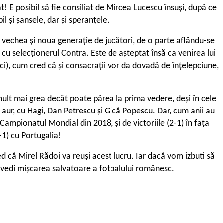
! E posibil să fie consiliat de Mircea Lucescu însuși, după ce
l și șansele, dar și speranțele.
e vechea și noua generație de jucători, de o parte aflându-se
 cu selecționerul Contra. Este de așteptat însă ca venirea lui
ci), cum cred că și consacrații vor da dovadă de înțelepciune,
 mult mai grea decât poate părea la prima vedere, deși în cele
e aur, cu Hagi, Dan Petrescu și Gică Popescu. Dar, cum anii au
Campionatul Mondial din 2018, și de victoriile (2-1) în fața
-1) cu Portugalia!
d că Mirel Rădoi va reuși acest lucru. Iar dacă vom izbuti să
dovedi mișcarea salvatoare a fotbalului românesc.