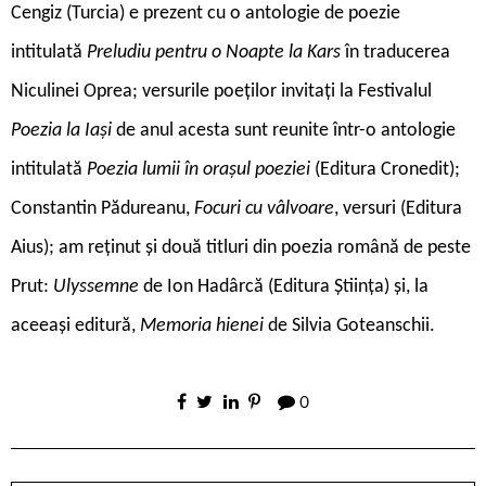
Cengiz (Turcia) e prezent cu o antologie de poezie
intitulată
Preludiu pentru o Noapte la Kars
în traducerea
Niculinei Oprea; versurile poeților invitați la Festivalul
Poezia la Iași
de anul acesta sunt reunite într-o antologie
intitulată
Poezia lumii în orașul poeziei
(Editura Cronedit);
Constantin Pădureanu,
Focuri cu vâlvoare
, versuri (Editura
Aius); am reținut și două titluri din poezia română de peste
Prut:
Ulyssemne
de Ion Hadârcă (Editura Știința) și, la
aceeași editură,
Memoria hienei
de Silvia Goteanschii.
0