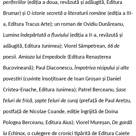
periferiilor
(ediția a doua, revăzută și adăugită, Editura
Brumar) și
O istorie secretă a literaturii române
(ediția a III-
a, Editura Tracus Arte); un roman de Ovidiu Dunăreanu,
Lumina îndepărtată a fluviului
(ediția a II-a, revăzută și
adăugită, Editura Junimea); Viorel Sâmpetrean,
66 de
poesii. Amiaza lui Empedocle
(Editura Renașterea
Bucovineană); Paul Diaconescu,
Împotriva nisipului și alte
povestiri
(cuvinte însoțitoare de Ioan Groșan și Daniel
Cristea-Enache, Editura Junimea); Patrel Berceanu,
Șase
feluri de frică, șapte feluri de curaj
(prefață de Paul Aretzu,
postfață de Nicolae Coande, ediție îngrijită de Doina
Pologea Berceanu, Editura Aius); Viorel Mureșan,
De gardă
la Echinox
, o culegere de cronici tipărită de Editura Caiete