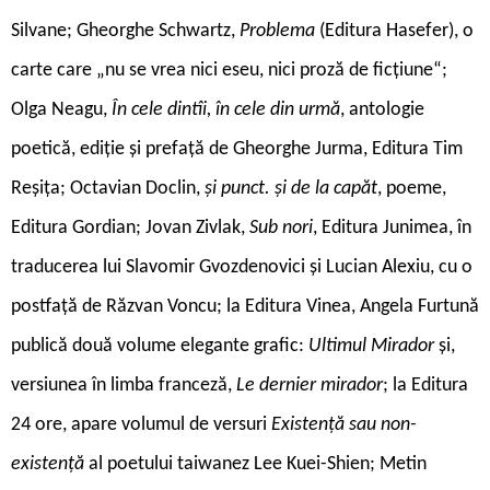
Silvane; Gheorghe Schwartz,
Problema
(Editura Hasefer), o
carte care „nu se vrea nici eseu, nici proză de ficțiune“;
Olga Neagu,
În cele dintîi, în cele din urmă
, antologie
poetică, ediție și prefață de Gheorghe Jurma, Editura Tim
Reșița; Octavian Doclin,
și punct. și de la capăt
, poeme,
Editura Gordian; Jovan Zivlak,
Sub nori
, Editura Junimea, în
traducerea lui Slavomir Gvozdenovici și Lucian Alexiu, cu o
postfață de Răzvan Voncu; la Editura Vinea, Angela Furtună
publică două volume elegante grafic:
Ultimul Mirador
și,
versiunea în limba franceză,
Le dernier mirador
; la Editura
24 ore, apare volumul de versuri
Existență sau non-
existență
al poetului taiwanez Lee Kuei-Shien; Metin