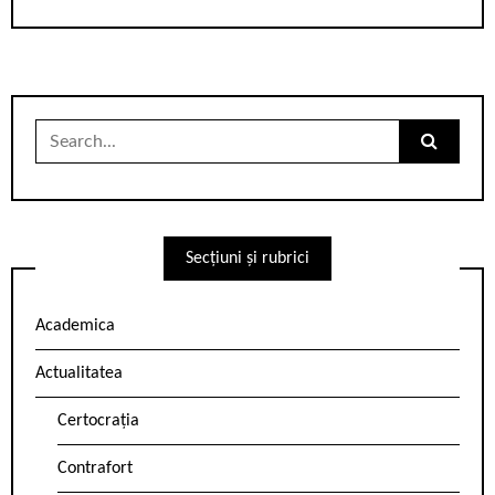
Search
for:
Secțiuni și rubrici
Academica
Actualitatea
Certocrația
Contrafort