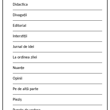
Didactica
Divagații
Editorial
Interstiții
Jurnal de idei
La ordinea zilei
Nuanțe
Opinii
Pe de altă parte
Pieziș