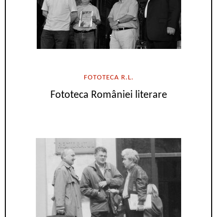
FOTOTECA R.L.
Fototeca României literare