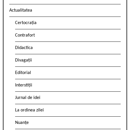
Actualitatea
Certocrația
Contrafort
Didactica
Divagații
Editorial
Interstiții
Jurnal de idei
La ordinea zilei
Nuanțe