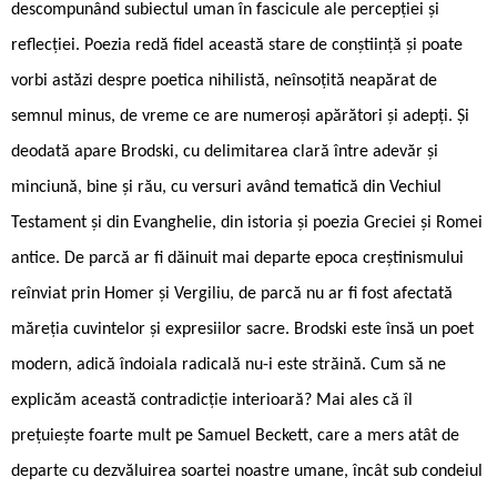
descompunând subiectul uman în fascicule ale percepției și
reflecției. Poezia redă fidel această stare de conștiință și poate
vorbi astăzi despre poetica nihilistă, neînsoțită neapărat de
semnul minus, de vreme ce are numeroși apărători și adepți. Și
deodată apare Brodski, cu delimitarea clară între adevăr și
minciună, bine și rău, cu versuri având tematică din Vechiul
Testament și din Evanghelie, din istoria și poezia Greciei și Romei
antice. De parcă ar fi dăinuit mai departe epoca creștinismului
reînviat prin Homer și Vergiliu, de parcă nu ar fi fost afectată
măreția cuvintelor și expresiilor sacre. Brodski este însă un poet
modern, adică îndoiala radicală nu-i este străină. Cum să ne
explicăm această contradicție interioară? Mai ales că îl
prețuiește foarte mult pe Samuel Beckett, care a mers atât de
departe cu dezvăluirea soartei noastre umane, încât sub condeiul