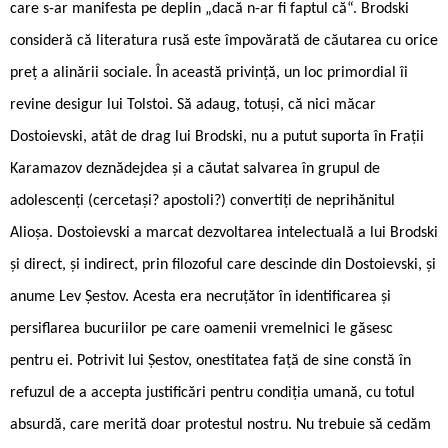
care s-ar manifesta pe deplin „dacă n-ar fi faptul că“. Brodski
consideră că literatura rusă este împovărată de căutarea cu orice
preț a alinării sociale. În această privință, un loc primordial îi
revine desigur lui Tolstoi. Să adaug, totuși, că nici măcar
Dostoievski, atât de drag lui Brodski, nu a putut suporta în Frații
Karamazov deznădejdea și a căutat salvarea în grupul de
adolescenți (cercetași? apostoli?) convertiți de neprihănitul
Alioșa. Dostoievski a marcat dezvoltarea intelectuală a lui Brodski
și direct, și indirect, prin filozoful care descinde din Dostoievski, și
anume Lev Șestov. Acesta era necruțător în identificarea și
persiflarea bucuriilor pe care oamenii vremelnici le găsesc
pentru ei. Potrivit lui Șestov, onestitatea față de sine constă în
refuzul de a accepta justificări pentru condiția umană, cu totul
absurdă, care merită doar protestul nostru. Nu trebuie să cedăm