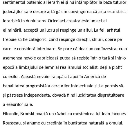
sentimentul puternic al ierarhiei și nu întâmplător la baza tuturor
judecăților sale despre artă găsim convingerea că arta este strict
ierarhică în dublu sens. Orice act creator este un act al
eliminării, acceptă un lucru și respinge un altul. La fel, artistul
trebuie să fie categoric, când respinge direcții, stiluri, opere pe
care le consideră inferioare. Se pare că doar un om înzestrat cu o
asemenea nevoie capricioasă putea să reziste într-o țară și într-o
epocă a limbajului de lemn al realismului socialist, deși a plătit
cu exilul. Această nevoie l-a apărat apoi în America de
banalitatea progresistă a cercurilor intelectuale și i-a permis să-
și păstreze independența, dovadă fiind luciditatea disprețuitoare
a eseurilor sale.
Filozofic, Brodski poartă un război cu moștenirea lui Jean Jacques
Rousseau, și anume cu credința în bunătatea naturală a omului,