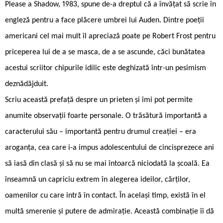
Please a Shadow, 1983, spune de-a dreptul că a învățat să scrie în
engleză pentru a face plăcere umbrei lui Auden. Dintre poeții
americani cel mai mult îl apreciază poate pe Robert Frost pentru
priceperea lui de a se masca, de a se ascunde, căci bunătatea
acestui scriitor chipurile idilic este deghizată într-un pesimism
deznădăjduit.
Scriu această prefață despre un prieten și îmi pot permite
anumite observații foarte personale. O trăsătură importantă a
caracterului său – importantă pentru drumul creației – era
aroganța, cea care i-a impus adolescentului de cincisprezece ani
să iasă din clasă și să nu se mai întoarcă niciodată la școală. Ea
înseamnă un capriciu extrem în alegerea ideilor, cărților,
oamenilor cu care intră în contact. În același timp, există în el
multă smerenie și putere de admirație. Această combinație îi dă