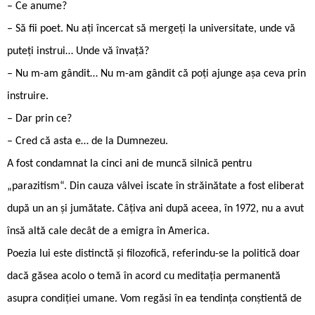
– Ce anume?
– Să fii poet. Nu ați încercat să mergeți la universitate, unde vă
puteți instrui… Unde vă învață?
– Nu m-am gândit… Nu m-am gândit că poți ajunge așa ceva prin
instruire.
– Dar prin ce?
– Cred că asta e… de la Dumnezeu.
A fost condamnat la cinci ani de muncă silnică pentru
„parazitism“. Din cauza vâlvei iscate în străinătate a fost eliberat
după un an și jumătate. Câțiva ani după aceea, în 1972, nu a avut
însă altă cale decât de a emigra în America.
Poezia lui este distinctă și filozofică, referindu-se la politică doar
dacă găsea acolo o temă în acord cu meditația permanentă
asupra condiției umane. Vom regăsi în ea tendința conștientă de