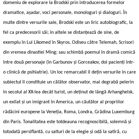
domeniu de explorare la Brodski prin introducerea formelor
dramatice, așadar, voci personale, monologuri și dialoguri. În
multe dintre versurile sale, Brodski este un liric autobiografic, la
fel ca predecesorii săi; în altele se distanțează de sine, de
exemplu în Lui Likomed în Skyros, Odiseu către Telemah, Scrisori
din vremea dinastiei Ming; sau schimbă poemul în dramă comică
între două personaje (în Garbunov și Gorceakov, doi pacienți într-
o clinică de psihiatrie). Un loc remarcabil îl dețin versurile în care
subiectul îl constituie un călător observator, mai degrabă pelerin
în secolul al XX-lea decât turist, un deținut de lângă Arhanghelsk,
un exilat și un imigrant în America, un căutător al propriilor
rădăcini europene la Veneția, Roma, Londra, Grădina Luxemburg
din Paris. Tonalitatea este totdeauna recognoscibilă, solemnă și
totodată persiflantă, cu salturi de la elegie și odă la satiră, cu