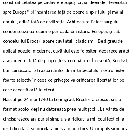
construit cetatea pe cadavrele supușilor, și ideea de „fereastră
spre Europa“, și încântarea față de operele spiritului și mâinii
omului, adică față de civilizație. Arhitectura Petersburgului
condensează oarecum o perioadă din istoria Europei, și sub
condeiul lui Brodski apare cuvântul „clasicism“. Deși greu de
aplicat poeziei moderne, cuvântul este folositor, deoarece arată
atașamentul față de proporție și cumpătare. În esență, Brodski,
bun cunoscător al răsturnărilor din arta secolului nostru, este
foarte selectiv în ceea ce privește valorificarea libertăților pe
care această artă le oferă.
Născut pe 24 mai 1940 la Leningrad, Brodski a crescut și s-a
format acolo, deși nu datorează prea mult școlii. La vârsta de
cincisprezece ani pur și simplu s-a ridicat la mijlocul lecției, a
ieșit din clasă și niciodată nu s-a mai întors. Un impuls similar a