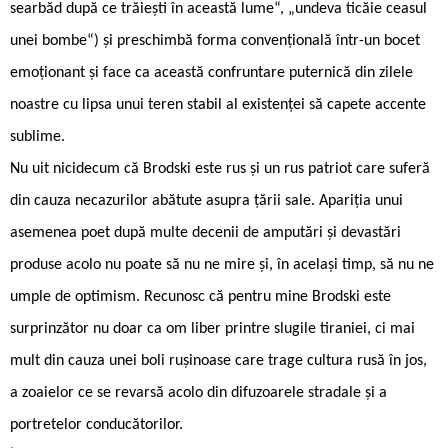
searbăd după ce trăiești în această lume“, „undeva ticăie ceasul
unei bombe“) și preschimbă forma convențională într-un bocet
emoționant și face ca această confruntare puternică din zilele
noastre cu lipsa unui teren stabil al existenței să capete accente
sublime.
Nu uit nicidecum că Brodski este rus și un rus patriot care suferă
din cauza necazurilor abătute asupra țării sale. Apariția unui
asemenea poet după multe decenii de amputări și devastări
produse acolo nu poate să nu ne mire și, în același timp, să nu ne
umple de optimism. Recunosc că pentru mine Brodski este
surprinzător nu doar ca om liber printre slugile tiraniei, ci mai
mult din cauza unei boli rușinoase care trage cultura rusă în jos,
a zoaielor ce se revarsă acolo din difuzoarele stradale și a
portretelor conducătorilor.