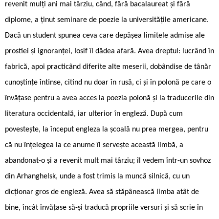
revenit mulți ani mai târziu, când, fără bacalaureat și fără
diplome, a ținut seminare de poezie la universitățile americane.
Dacă un student spunea ceva care depășea limitele admise ale
prostiei și ignoranței, Iosif îl dădea afară. Avea dreptul: lucrând în
fabrică, apoi practicând diferite alte meserii, dobândise de tânăr
cunoștințe întinse, citind nu doar în rusă, ci și în polonă pe care o
învățase pentru a avea acces la poezia polonă și la traducerile din
literatura occidentală, iar ulterior în engleză. După cum
povestește, la început engleza la școală nu prea mergea, pentru
că nu înțelegea la ce anume îi servește această limbă, a
abandonat-o și a revenit mult mai târziu; îl vedem într-un sovhoz
din Arhanghelsk, unde a fost trimis la muncă silnică, cu un
dicționar gros de engleză. Avea să stăpânească limba atât de
bine, încât învățase să-și traducă propriile versuri și să scrie în