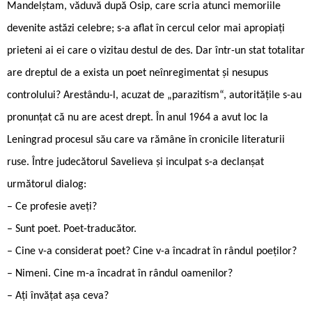
Mandelștam, văduvă după Osip, care scria atunci memoriile
devenite astăzi celebre; s-a aflat în cercul celor mai apropiați
prieteni ai ei care o vizitau destul de des. Dar într-un stat totalitar
are dreptul de a exista un poet neînregimentat și nesupus
controlului? Arestându-l, acuzat de „parazitism“, autoritățile s-au
pronunțat că nu are acest drept. În anul 1964 a avut loc la
Leningrad procesul său care va rămâne în cronicile literaturii
ruse. Între judecătorul Savelieva și inculpat s-a declanșat
următorul dialog:
– Ce profesie aveți?
– Sunt poet. Poet-traducător.
– Cine v-a considerat poet? Cine v-a încadrat în rândul poeților?
– Nimeni. Cine m-a încadrat în rândul oamenilor?
– Ați învățat așa ceva?