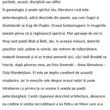
puritate, asceză, disciplină sau altfel.
În genealogia și poate spiritul său, literatura rusă este
petersburgheză, adică descinde din poezie, așa cum Gogol și
Dostoievski se trag din Pușkin. Orașul fantasmagoric în imaginile
poeziei părea să-și regăsească spectrul. Mai aproape de noi în
timp sunt poeții Blok și Belîi, dar, în aceeași măsură, datorită
poeziilor sale, puține la număr, dar extrem de tulburătoare,
Inokenti Annenski și el ar trebui pomenit aici, căci Iosif Brodski se
înscrie, după părerea mea, pe linia Annenski – Anna Ahmatova –
Osip Mandelștam. El este pe deplin conștient de această
moștenire, iar în eseurile sale despre orașul natal își pune
întrebarea cu privire la ce anume îi unește pe poeții
petersburghezi. Caută răspunsul descriind arhitectura, deoarece
ea conține și voința necruțătoare a lui Petru cel Mare care și-a