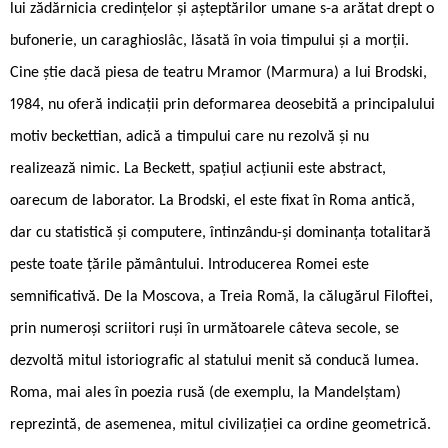
lui zădărnicia credințelor și așteptărilor umane s-a arătat drept o
bufonerie, un caraghioslâc, lăsată în voia timpului și a morții.
Cine știe dacă piesa de teatru Mramor (Marmura) a lui Brodski,
1984, nu oferă indicații prin deformarea deosebită a principalului
motiv beckettian, adică a timpului care nu rezolvă și nu
realizează nimic. La Beckett, spațiul acțiunii este abstract,
oarecum de laborator. La Brodski, el este fixat în Roma antică,
dar cu statistică și computere, întinzându-și dominanța totalitară
peste toate țările pământului. Introducerea Romei este
semnificativă. De la Moscova, a Treia Romă, la călugărul Filoftei,
prin numeroși scriitori ruși în următoarele câteva secole, se
dezvoltă mitul istoriografic al statului menit să conducă lumea.
Roma, mai ales în poezia rusă (de exemplu, la Mandelștam)
reprezintă, de asemenea, mitul civilizației ca ordine geometrică.