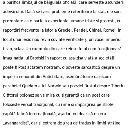
a purifica limbajul de bâiguiala oficială, care servește ascunderii
adevărului. Dacă se ivesc probleme referitoare la stat, ele sunt
prezentate ca o parte a experienței umane triste și grotești, cu
raportări frecvente la istoria Greciei, Persiei, Chinei, Romei. În
locul unui lexic nou revin cuvinte verificate și univoce: imperiu,
tiran, sclav. Un exemplu din care reiese felul cum funcționează
imaginația lui Brodski în raport cu așa-zisa viață a societății
poate fi Post actatem nostram, o poveste sarcastică despre un
imperiu nenumit din Antichitate, asemănătoare oarecum
parabolei Quidam a lui Norwid sau poeziei Bustul despre Tiberiu.
Cititorul polonez se va mira cu siguranță că un poet care
folosește versul tradițional, cu rime și împărțirea pe strofe,
capătă faimă internațională, așadar, nu doar că nu era
„avangardist“, dar și extrem de greu de tradus în limbi străine.