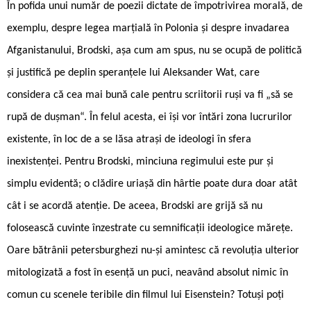
În pofida unui număr de poezii dictate de împotrivirea morală, de
exemplu, despre legea marțială în Polonia și despre invadarea
Afganistanului, Brodski, așa cum am spus, nu se ocupă de politică
și justifică pe deplin speranțele lui Aleksander Wat, care
considera că cea mai bună cale pentru scriitorii ruși va fi „să se
rupă de dușman“. În felul acesta, ei își vor întări zona lucrurilor
existente, în loc de a se lăsa atrași de ideologi în sfera
inexistenței. Pentru Brodski, minciuna regimului este pur și
simplu evidentă; o clădire uriașă din hârtie poate dura doar atât
cât i se acordă atenție. De aceea, Brodski are grijă să nu
folosească cuvinte înzestrate cu semnificații ideologice mărețe.
Oare bătrânii petersburghezi nu-și amintesc că revoluția ulterior
mitologizată a fost în esență un puci, neavând absolut nimic în
comun cu scenele teribile din filmul lui Eisenstein? Totuși poți