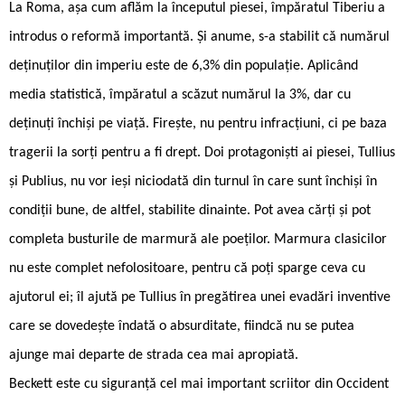
La Roma, așa cum aflăm la începutul piesei, împăratul Tiberiu a
introdus o reformă importantă. Și anume, s-a stabilit că numărul
deținuților din imperiu este de 6,3% din populație. Aplicând
media statistică, împăratul a scăzut numărul la 3%, dar cu
deținuți închiși pe viață. Firește, nu pentru infracțiuni, ci pe baza
tragerii la sorți pentru a fi drept. Doi protagoniști ai piesei, Tullius
și Publius, nu vor ieși niciodată din turnul în care sunt închiși în
condiții bune, de altfel, stabilite dinainte. Pot avea cărți și pot
completa busturile de marmură ale poeților. Marmura clasicilor
nu este complet nefolositoare, pentru că poți sparge ceva cu
ajutorul ei; îl ajută pe Tullius în pregătirea unei evadări inventive
care se dovedește îndată o absurditate, fiindcă nu se putea
ajunge mai departe de strada cea mai apropiată.
Beckett este cu siguranță cel mai important scriitor din Occident