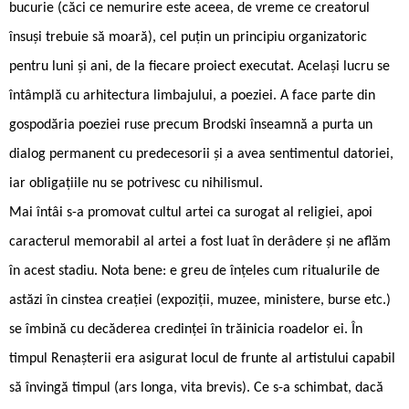
bucurie (căci ce nemurire este aceea, de vreme ce creatorul
însuși trebuie să moară), cel puțin un principiu organizatoric
pentru luni și ani, de la fiecare proiect executat. Același lucru se
întâmplă cu arhitectura limbajului, a poeziei. A face parte din
gospodăria poeziei ruse precum Brodski înseamnă a purta un
dialog permanent cu predecesorii și a avea sentimentul datoriei,
iar obligațiile nu se potrivesc cu nihilismul.
Mai întâi s-a promovat cultul artei ca surogat al religiei, apoi
caracterul memorabil al artei a fost luat în derâdere și ne aflăm
în acest stadiu. Nota bene: e greu de înțeles cum ritualurile de
astăzi în cinstea creației (expoziții, muzee, ministere, burse etc.)
se îmbină cu decăderea credinței în trăinicia roadelor ei. În
timpul Renașterii era asigurat locul de frunte al artistului capabil
să învingă timpul (ars longa, vita brevis). Ce s-a schimbat, dacă