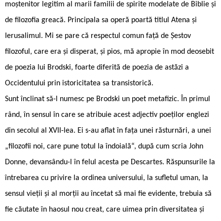
moștenitor legitim al marii familii de spirite modelate de Biblie și
de filozofia greacă. Principala sa operă poartă titlul Atena și
Ierusalimul. Mi se pare că respectul comun față de Șestov
filozoful, care era și disperat, și pios, mă apropie în mod deosebit
de poezia lui Brodski, foarte diferită de poezia de astăzi a
Occidentului prin istoricitatea sa transistorică.
Sunt înclinat să-l numesc pe Brodski un poet metafizic. În primul
rând, în sensul în care se atribuie acest adjectiv poeților englezi
din secolul al XVII-lea. Ei s-au aflat în fața unei răsturnări, a unei
„filozofii noi, care pune totul la îndoială“, după cum scria John
Donne, devansându-l în felul acesta pe Descartes. Răspunsurile la
întrebarea cu privire la ordinea universului, la sufletul uman, la
sensul vieții și al morții au încetat să mai fie evidente, trebuia să
fie căutate în haosul nou creat, care uimea prin diversitatea și