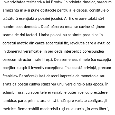
Inventivitatea terifiantă a lui Brodski în privința rimelor, oarecum
amuzantă în a-și pune obstacole pentru a le depăși, constituie o
trăsătură esențială a poeziei jocului. Ar fi o eroare totală să-l
numim poet demodat. După părerea mea, se cuvine să ținem
seama de doi factori. Limba polonă nu se simte prea bine în
corsetul metric din cauza accentului fix; revoluția care a avut loc
în domeniul versificației în perioada interbelică corespundea
oarecum structurii sale firești. De asemenea, rimele (cu excepția
poeților cu spirit inventiv excepțional în această privință, precum
Stanisław Barańczak) lasă deseori impresia de monotonie sau
arată că poetul cultivă stilizarea unui vers dintr-o altă epocă. În
schimb, rusa, cu accentele ei variabile puternice, cu precădere
iambice, pare, prin natura ei, să tindă spre variate configurații
metrice. Remarcabilii moderniști ruși nu au scris „în vers liber“,