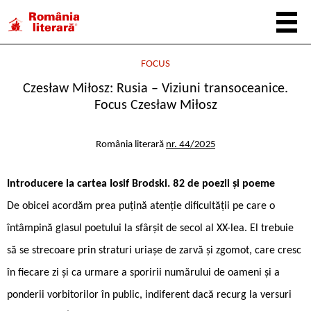
FOCUS
Czesław Miłosz: Rusia – Viziuni transoceanice.
Focus Czesław Miłosz
România literară
nr. 44/2025
Introducere la cartea Iosif Brodski. 82 de poezii și poeme
De obicei acordăm prea puțină atenție dificultății pe care o
întâmpină glasul poetului la sfârșit de secol al XX-lea. El trebuie
să se strecoare prin straturi uriașe de zarvă și zgomot, care cresc
în fiecare zi și ca urmare a sporirii numărului de oameni și a
ponderii vorbitorilor în public, indiferent dacă recurg la versuri