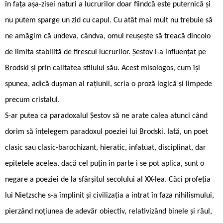
în fața așa-zisei naturi a lucrurilor doar fiindcă este puternică și
nu putem sparge un zid cu capul. Cu atât mai mult nu trebuie să
ne amăgim că undeva, cândva, omul reușește să treacă dincolo
de limita stabilită de firescul lucrurilor. Șestov l-a influențat pe
Brodski și prin calitatea stilului său. Acest misologos, cum își
spunea, adică dușman al rațiunii, scria o proză logică și limpede
precum cristalul.
S-ar putea ca paradoxalul Șestov să ne arate calea atunci când
dorim să înțelegem paradoxul poeziei lui Brodski. Iată, un poet
clasic sau clasic-barochizant, hieratic, infatuat, disciplinat, dar
epitetele acelea, dacă cel puțin în parte i se pot aplica, sunt o
negare a poeziei de la sfârșitul secolului al XX-lea. Căci profeția
lui Nietzsche s-a împlinit și civilizația a intrat în faza nihilismului,
pierzând noțiunea de adevăr obiectiv, relativizând binele și răul,