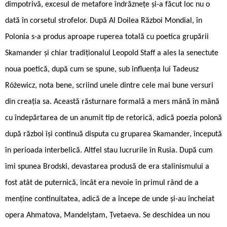
dimpotrivă, excesul de metafore îndrăznețe și-a făcut loc nu o
dată în corsetul strofelor. După Al Doilea Război Mondial, în
Polonia s-a produs aproape ruperea totală cu poetica grupării
Skamander și chiar tradiționalul Leopold Staff a ales la senectute
noua poetică, după cum se spune, sub influența lui Tadeusz
Różewicz, nota bene, scriind unele dintre cele mai bune versuri
din creația sa. Această răsturnare formală a mers mână în mână
cu îndepărtarea de un anumit tip de retorică, adică poezia polonă
după război își continuă disputa cu gruparea Skamander, începută
în perioada interbelică. Altfel stau lucrurile în Rusia. După cum
îmi spunea Brodski, devastarea produsă de era stalinismului a
fost atât de puternică, încât era nevoie în primul rând de a
menține continuitatea, adică de a începe de unde și-au încheiat
opera Ahmatova, Mandelștam, Țvetaeva. Se deschidea un nou