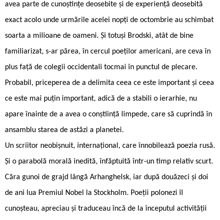
avea parte de cunoștințe deosebite și de experiență deosebită
exact acolo unde urmările acelei nopți de octombrie au schimbat
soarta a milioane de oameni. Și totuși Brodski, atât de bine
familiarizat, s-ar părea, în cercul poeților americani, are ceva în
plus față de colegii occidentali tocmai în punctul de plecare.
Probabil, priceperea de a delimita ceea ce este important și ceea
ce este mai puțin important, adică de a stabili o ierarhie, nu
apare înainte de a avea o conștiință limpede, care să cuprindă în
ansamblu starea de astăzi a planetei.
Un scriitor neobișnuit, internațional, care înnobilează poezia rusă.
Și o parabolă morală inedită, înfăptuită într-un timp relativ scurt.
Căra gunoi de grajd lângă Arhanghelsk, iar după douăzeci și doi
de ani lua Premiul Nobel la Stockholm. Poeții polonezi îl
cunoșteau, apreciau și traduceau încă de la începutul activității