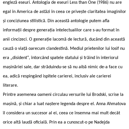
engleză eseuri. Antologia de eseuri Less than One (1986) nu are
egal în America de astăzi în ceea ce privește claritatea imaginilor
și conciziunea stilistică. Din această antologie putem afla
informații despre generația intelectualilor care s-au format în
anii cincizeci. O generație lacomă de lectură, ducând din această
cauză o viață oarecum clandestină. Mediul prietenilor lui Iosif nu
era „disident“, întorcând spatele statului și trăind în interiorul
mașinăriei sale, dar străduindu-se să nu aibă nimic de-a face cu
ea, adică respingând ispitele carierei, inclusiv ale carierei
literare.
Printre asemenea oameni circulau versurile lui Brodski, scrise la
mașină, și chiar a luat naștere legenda despre el. Anna Ahmatova
îl considera un succesor al ei, ceea ce însemna mai mult decât
orice altă laudă oficială. Prin ea a cunoscut-o pe Nadejda