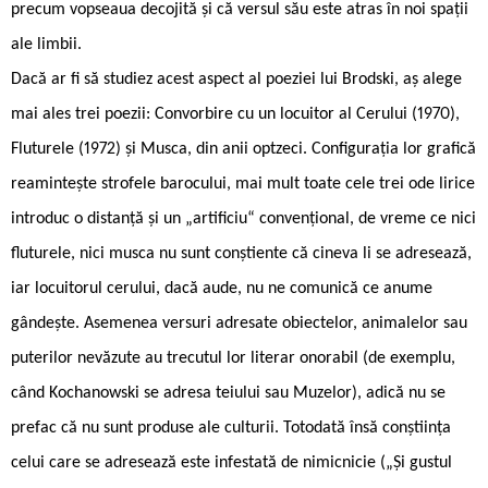
precum vopseaua decojită și că versul său este atras în noi spații
ale limbii.
Dacă ar fi să studiez acest aspect al poeziei lui Brodski, aș alege
mai ales trei poezii: Convorbire cu un locuitor al Cerului (1970),
Fluturele (1972) și Musca, din anii optzeci. Configurația lor grafică
reamintește strofele barocului, mai mult toate cele trei ode lirice
introduc o distanță și un „artificiu“ convențional, de vreme ce nici
fluturele, nici musca nu sunt conștiente că cineva li se adresează,
iar locuitorul cerului, dacă aude, nu ne comunică ce anume
gândește. Asemenea versuri adresate obiectelor, animalelor sau
puterilor nevăzute au trecutul lor literar onorabil (de exemplu,
când Kochanowski se adresa teiului sau Muzelor), adică nu se
prefac că nu sunt produse ale culturii. Totodată însă conștiința
celui care se adresează este infestată de nimicnicie („Și gustul