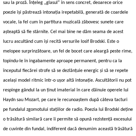
sau la proză. Înțeleg „glasul“ în sens concret, deoarece orice
poezie își păstrează intonația irepetabilă, generată de coardele
vocale, la fel cum în partitura muzicală zăbovesc sunete care
așteaptă să fie stârnite. Cel mai bine ne dăm seama de acest
lucru ascultând cum își recită versurile Iosif Brodski. Este o
melopee surprinzătoare, un fel de bocet care aleargă peste rime,
topindu-le în ingabamente aproape permanent, pentru ca la
începutul fiecărei strofe să se dezlănțuie energic și să se repete
același model ritmic într-o ușor altă intonație. Ascultătorii nu pot
respinge gândul la un ținut imaterial în care dăinuie operele lui
Haydn sau Mozart, pe care le recunoaștem după câteva tacturi
pe fundalul zgomotului stațiilor de radio. Poezia lui Brodski deține
o trăsătură similară care îi permite să opună rezistență excesului
de cuvinte din fundal, indiferent dacă denumim această trăsătură