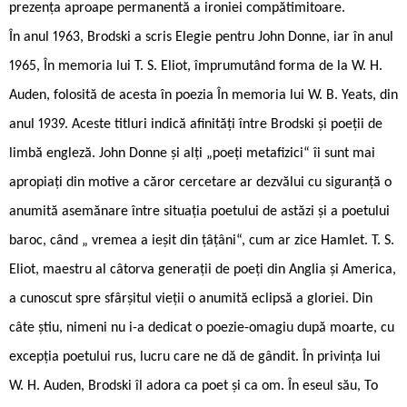
prezența aproape permanentă a ironiei compătimitoare.
În anul 1963, Brodski a scris Elegie pentru John Donne, iar în anul
1965, În memoria lui T. S. Eliot, împrumutând forma de la W. H.
Auden, folosită de acesta în poezia În memoria lui W. B. Yeats, din
anul 1939. Aceste titluri indică afinități între Brodski și poeții de
limbă engleză. John Donne și alți „poeți metafizici“ îi sunt mai
apropiați din motive a căror cercetare ar dezvălui cu siguranță o
anumită asemănare între situația poetului de astăzi și a poetului
baroc, când „ vremea a ieșit din țâțâni“, cum ar zice Hamlet. T. S.
Eliot, maestru al câtorva generații de poeți din Anglia și America,
a cunoscut spre sfârșitul vieții o anumită eclipsă a gloriei. Din
câte știu, nimeni nu i-a dedicat o poezie-omagiu după moarte, cu
excepția poetului rus, lucru care ne dă de gândit. În privința lui
W. H. Auden, Brodski îl adora ca poet și ca om. În eseul său, To