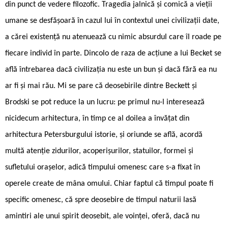
din punct de vedere filozofic. Tragedia jalnică și comică a vieții
umane se desfășoară în cazul lui în contextul unei civilizații date,
a cărei existență nu atenuează cu nimic absurdul care îl roade pe
fiecare individ în parte. Dincolo de raza de acțiune a lui Becket se
află întrebarea dacă civilizația nu este un bun și dacă fără ea nu
ar fi și mai rău. Mi se pare că deosebirile dintre Beckett și
Brodski se pot reduce la un lucru: pe primul nu-l interesează
nicidecum arhitectura, în timp ce al doilea a învățat din
arhitectura Petersburgului istorie, și oriunde se află, acordă
multă atenție zidurilor, acoperișurilor, statuilor, formei și
sufletului orașelor, adică timpului omenesc care s-a fixat în
operele create de mâna omului. Chiar faptul că timpul poate fi
specific omenesc, că spre deosebire de timpul naturii lasă
amintiri ale unui spirit deosebit, ale voinței, oferă, dacă nu