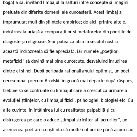
bogăția sa, invitând limbajul la salturi între concepte și imagini
preluate din diferite domenii ale cunoașterii. Acest limbaj a
împrumutat mult din științele empirice; de aici, printre altele,
îndrăzneala uriașă a comparațiilor și metaforelor din poeziile de
dragoste și religioase. S-ar putea ca abia în secolul nostru
această îndrăzneală să fie apreciată, iar numele „poeților
metafizici“ să devină mai bine cunoscute, dezvăluind înrudirea
dintre ei și noi. După perioada raționalismului optimist, un poet
neresemnat precum Brodski, în goană mai departe după răspuns,
trebuie să se confrunte cu limbajul care a crescut ca urmare a
evoluției științelor, cu limbajul fizicii, psihologiei, biologiei etc. Cu
alte cuvinte, în întâlnirea lui cu realitatea palpabilă și cu
distrugerea pe care o aduce „timpul stricător al lucrurilor“, un
asemenea poet are conștiința că multe noțiuni de până acum cad