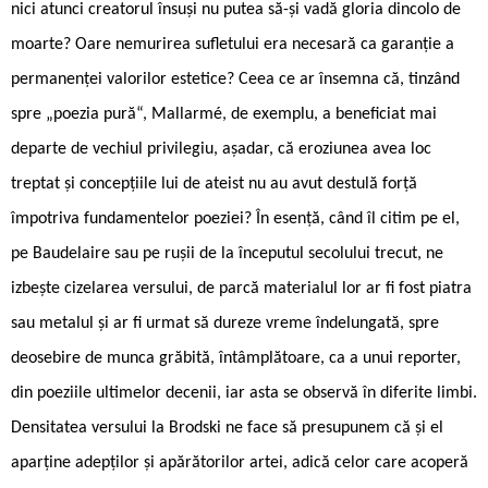
nici atunci creatorul însuși nu putea să-și vadă gloria dincolo de
moarte? Oare nemurirea sufletului era necesară ca garanție a
permanenței valorilor estetice? Ceea ce ar însemna că, tinzând
spre „poezia pură“, Mallarmé, de exemplu, a beneficiat mai
departe de vechiul privilegiu, așadar, că eroziunea avea loc
treptat și concepțiile lui de ateist nu au avut destulă forță
împotriva fundamentelor poeziei? În esență, când îl citim pe el,
pe Baudelaire sau pe rușii de la începutul secolului trecut, ne
izbește cizelarea versului, de parcă materialul lor ar fi fost piatra
sau metalul și ar fi urmat să dureze vreme îndelungată, spre
deosebire de munca grăbită, întâmplătoare, ca a unui reporter,
din poeziile ultimelor decenii, iar asta se observă în diferite limbi.
Densitatea versului la Brodski ne face să presupunem că și el
aparține adepților și apărătorilor artei, adică celor care acoperă